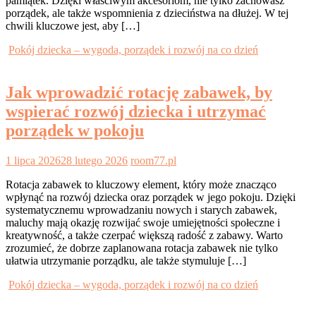
pamiątek. Dzięki właściwym akcesoriom, nie tylko zachowasz
porządek, ale także wspomnienia z dzieciństwa na dłużej. W tej
chwili kluczowe jest, aby […]
Pokój dziecka – wygoda, porządek i rozwój na co dzień
Jak wprowadzić rotację zabawek, by
wspierać rozwój dziecka i utrzymać
porządek w pokoju
1 lipca 2026
28 lutego 2026
room77.pl
Rotacja zabawek to kluczowy element, który może znacząco
wpłynąć na rozwój dziecka oraz porządek w jego pokoju. Dzięki
systematycznemu wprowadzaniu nowych i starych zabawek,
maluchy mają okazję rozwijać swoje umiejętności społeczne i
kreatywność, a także czerpać większą radość z zabawy. Warto
zrozumieć, że dobrze zaplanowana rotacja zabawek nie tylko
ułatwia utrzymanie porządku, ale także stymuluje […]
Pokój dziecka – wygoda, porządek i rozwój na co dzień