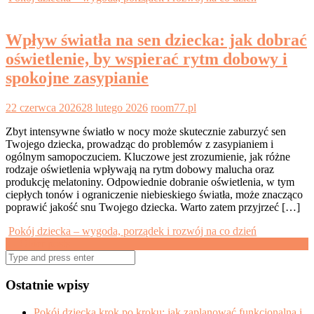
Wpływ światła na sen dziecka: jak dobrać
oświetlenie, by wspierać rytm dobowy i
spokojne zasypianie
22 czerwca 2026
28 lutego 2026
room77.pl
Zbyt intensywne światło w nocy może skutecznie zaburzyć sen
Twojego dziecka, prowadząc do problemów z zasypianiem i
ogólnym samopoczuciem. Kluczowe jest zrozumienie, jak różne
rodzaje oświetlenia wpływają na rytm dobowy malucha oraz
produkcję melatoniny. Odpowiednie dobranie oświetlenia, w tym
ciepłych tonów i ograniczenie niebieskiego światła, może znacząco
poprawić jakość snu Twojego dziecka. Warto zatem przyjrzeć […]
Pokój dziecka – wygoda, porządek i rozwój na co dzień
Posts
←
Older posts
Search
navigation
for:
Ostatnie wpisy
Pokój dziecka krok po kroku: jak zaplanować funkcjonalną i