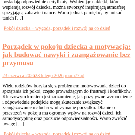
posiadają odpowiednie certyfikaty. Wybierając naklejki, które
wspierają rozwój dziecka, można stworzyć inspirującą atmosferę,
sprzyjającą zabawie i nauce. Warto jednak pamiętać, by unikać
tanich […]
Pokój dziecka – wygoda, porządek i rozwój na co dzień
Porządek w pokoju dziecka a motywacja:
jak budować nawyki i zaangażowanie bez
przymusu
23 czerwca 2026
28 lutego 2026
room77.pl
Wielu rodziców boryka się z problemem motywowania dzieci do
sprzątania ich pokoi, często prowadzącym do frustracji i konfliktów.
Kluczowym krokiem jest zrozumienie, jak pozytywne wzmocnienie
i odpowiednie podejście mogą skutecznie zwiększyć
zaangażowanie malucha w utrzymanie porządku. Dbanie o
przestrzeń w pokoju ma ogromny wpływ na rozwój dzieci, ich
samodyscyplinę oraz poczucie odpowiedzialności. Warto zwrócić
uwagę […]
Pokój dziecka – wygoda, porządek i rozwój na co dzień