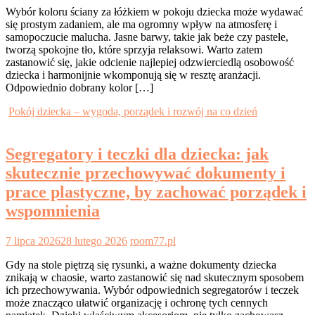
Wybór koloru ściany za łóżkiem w pokoju dziecka może wydawać
się prostym zadaniem, ale ma ogromny wpływ na atmosferę i
samopoczucie malucha. Jasne barwy, takie jak beże czy pastele,
tworzą spokojne tło, które sprzyja relaksowi. Warto zatem
zastanowić się, jakie odcienie najlepiej odzwierciedlą osobowość
dziecka i harmonijnie wkomponują się w resztę aranżacji.
Odpowiednio dobrany kolor […]
Pokój dziecka – wygoda, porządek i rozwój na co dzień
Segregatory i teczki dla dziecka: jak
skutecznie przechowywać dokumenty i
prace plastyczne, by zachować porządek i
wspomnienia
7 lipca 2026
28 lutego 2026
room77.pl
Gdy na stole piętrzą się rysunki, a ważne dokumenty dziecka
znikają w chaosie, warto zastanowić się nad skutecznym sposobem
ich przechowywania. Wybór odpowiednich segregatorów i teczek
może znacząco ułatwić organizację i ochronę tych cennych