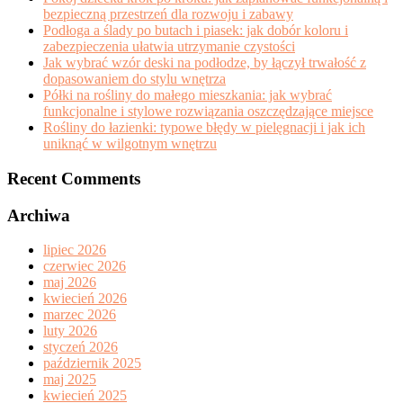
bezpieczną przestrzeń dla rozwoju i zabawy
Podłoga a ślady po butach i piasek: jak dobór koloru i
zabezpieczenia ułatwia utrzymanie czystości
Jak wybrać wzór deski na podłodze, by łączył trwałość z
dopasowaniem do stylu wnętrza
Półki na rośliny do małego mieszkania: jak wybrać
funkcjonalne i stylowe rozwiązania oszczędzające miejsce
Rośliny do łazienki: typowe błędy w pielęgnacji i jak ich
uniknąć w wilgotnym wnętrzu
Recent Comments
Archiwa
lipiec 2026
czerwiec 2026
maj 2026
kwiecień 2026
marzec 2026
luty 2026
styczeń 2026
październik 2025
maj 2025
kwiecień 2025