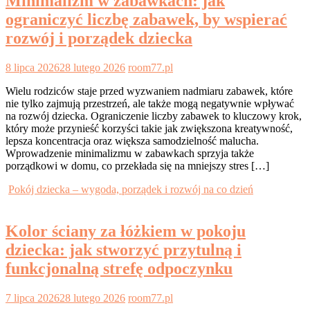
Minimalizm w zabawkach: jak
ograniczyć liczbę zabawek, by wspierać
rozwój i porządek dziecka
8 lipca 2026
28 lutego 2026
room77.pl
Wielu rodziców staje przed wyzwaniem nadmiaru zabawek, które
nie tylko zajmują przestrzeń, ale także mogą negatywnie wpływać
na rozwój dziecka. Ograniczenie liczby zabawek to kluczowy krok,
który może przynieść korzyści takie jak zwiększona kreatywność,
lepsza koncentracja oraz większa samodzielność malucha.
Wprowadzenie minimalizmu w zabawkach sprzyja także
porządkowi w domu, co przekłada się na mniejszy stres […]
Pokój dziecka – wygoda, porządek i rozwój na co dzień
Kolor ściany za łóżkiem w pokoju
dziecka: jak stworzyć przytulną i
funkcjonalną strefę odpoczynku
7 lipca 2026
28 lutego 2026
room77.pl