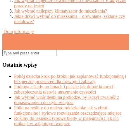
Jak wybrać najlepsze oświetlenie do mieszkania? Praktyczne
porady na jesień
Jak wybrać najlepszy klimatyzator do mieszkania?
Jakie drzwi wybrać do mieszkania – drewniane, szklane czy
metalowe?
Dom
informacje
Post
←
Rozmiary pościeli
Miedziane uchwyty kuchenne – sprawdź modne połączenia
navigation
kolorystyczne
→
Search
for:
Ostatnie wpisy
Pokój dziecka krok po kroku: jak zaplanować funkcjonalną i
bezpieczną przestrzeń dla rozwoju i zabawy
Podłoga a ślady po butach i piasek: jak dobór koloru i
zabezpieczenia ułatwia utrzymanie czystości
Jak wybrać wzór deski na podłodze, by łączył trwałość z
dopasowaniem do stylu wnętrza
Półki na rośliny do małego mieszkania: jak wybrać
funkcjonalne i stylowe rozwiązania oszczędzające miejsce
Rośliny do łazienki: typowe błędy w pielęgnacji i jak ich
uniknąć w wilgotnym wnętrzu