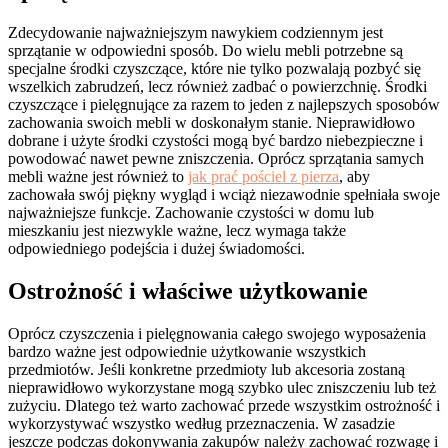
Zdecydowanie najważniejszym nawykiem codziennym jest
sprzątanie w odpowiedni sposób. Do wielu mebli potrzebne są
specjalne środki czyszczące, które nie tylko pozwalają pozbyć się
wszelkich zabrudzeń, lecz również zadbać o powierzchnię. Środki
czyszczące i pielęgnujące za razem to jeden z najlepszych sposobów
zachowania swoich mebli w doskonałym stanie. Nieprawidłowo
dobrane i użyte środki czystości mogą być bardzo niebezpieczne i
powodować nawet pewne zniszczenia. Oprócz sprzątania samych
mebli ważne jest również to
jak prać pościel z pierza
, aby
zachowała swój piękny wygląd i wciąż niezawodnie spełniała swoje
najważniejsze funkcje. Zachowanie czystości w domu lub
mieszkaniu jest niezwykle ważne, lecz wymaga także
odpowiedniego podejścia i dużej świadomości.
Ostrożność i właściwe użytkowanie
Oprócz czyszczenia i pielęgnowania całego swojego wyposażenia
bardzo ważne jest odpowiednie użytkowanie wszystkich
przedmiotów. Jeśli konkretne przedmioty lub akcesoria zostaną
nieprawidłowo wykorzystane mogą szybko ulec zniszczeniu lub też
zużyciu. Dlatego też warto zachować przede wszystkim ostrożność i
wykorzystywać wszystko według przeznaczenia. W zasadzie
jeszcze podczas dokonywania zakupów należy zachować rozwagę i