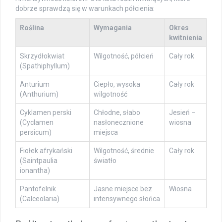
dobrze sprawdzą się w warunkach półcienia:
Roślina
Wymagania
Okres
kwitnienia
Skrzydłokwiat
Wilgotność, półcień
Cały rok
(Spathiphyllum)
Anturium
Ciepło, wysoka
Cały rok
(Anthurium)
wilgotność
Cyklamen perski
Chłodne, słabo
Jesień –
(Cyclamen
nasłonecznione
wiosna
persicum)
miejsca
Fiołek afrykański
Wilgotność, średnie
Cały rok
(Saintpaulia
światło
ionantha)
Pantofelnik
Jasne miejsce bez
Wiosna
(Calceolaria)
intensywnego słońca