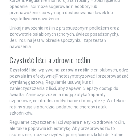
korzeni. Regularnie monitoruj stan rośliny – żółknięcie lub
opadanie liści może sugerować niedobory lub
przenawożenie, co wymaga dostosowania dawek lub
częstotliwości nawożenia.
Unikaj nawożenia roślin z przesuszonym podłożem oraz
zdrowotnie osłabionych (chorych, świeżo posadzonych).
Jeśli roślina jest w okresie spoczynku, zaprzestań
nawożenia.
Czystość liści a zdrowie roślin
Czystość liści
wpływa na
zdrowie roślin
cieniolubnych, gdyż
pozwala im efektywniejPhotosyntetyzować i przeprowadzać
wymianę gazową. Regularnie usuwaj kurz i
zanieczyszczenia z liści, aby zapewnić lepszy dostęp do
światła. Zanieczyszczenia mogą zatykać aparaty
szparkowe, co utrudnia oddychanie i fotosyntezę. W efekcie,
rośliny stają się bardziej podatne na choroby i ataki
szkodników.
Regularne czyszczenie liści wspiera nie tylko zdrowie roślin,
ale także poprawia ich estetykę. Aby przeprowadzić to
skutecznie, możesz użyć wilgotnej ściereczki lub delikatnie