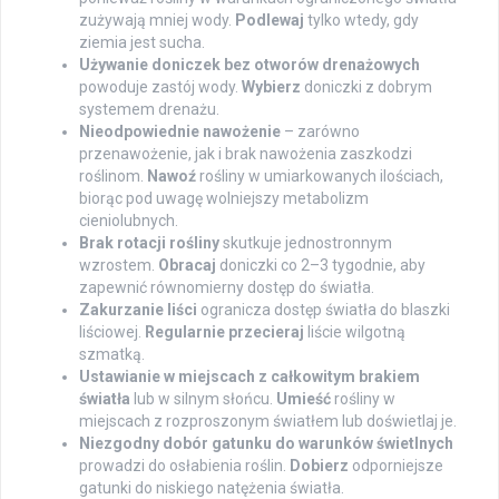
zużywają mniej wody.
Podlewaj
tylko wtedy, gdy
ziemia jest sucha.
Używanie doniczek bez otworów drenażowych
powoduje zastój wody.
Wybierz
doniczki z dobrym
systemem drenażu.
Nieodpowiednie nawożenie
– zarówno
przenawożenie, jak i brak nawożenia zaszkodzi
roślinom.
Nawoź
rośliny w umiarkowanych ilościach,
biorąc pod uwagę wolniejszy metabolizm
cieniolubnych.
Brak rotacji rośliny
skutkuje jednostronnym
wzrostem.
Obracaj
doniczki co 2–3 tygodnie, aby
zapewnić równomierny dostęp do światła.
Zakurzanie liści
ogranicza dostęp światła do blaszki
liściowej.
Regularnie przecieraj
liście wilgotną
szmatką.
Ustawianie w miejscach z całkowitym brakiem
światła
lub w silnym słońcu.
Umieść
rośliny w
miejscach z rozproszonym światłem lub doświetlaj je.
Niezgodny dobór gatunku do warunków świetlnych
prowadzi do osłabienia roślin.
Dobierz
odporniejsze
gatunki do niskiego natężenia światła.