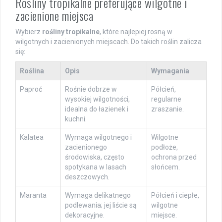
Rośliny tropikalne preferujące wilgotne i
zacienione miejsca
Wybierz
rośliny tropikalne
, które najlepiej rosną w
wilgotnych i zacienionych miejscach. Do takich roślin zalicza
się:
Roślina
Opis
Wymagania
Paproć
Rośnie dobrze w
Półcień,
wysokiej wilgotności,
regularne
idealna do łazienek i
zraszanie.
kuchni.
Kalatea
Wymaga wilgotnego i
Wilgotne
zacienionego
podłoże,
środowiska, często
ochrona przed
spotykana w lasach
słońcem.
deszczowych.
Maranta
Wymaga delikatnego
Półcień i ciepłe,
podlewania; jej liście są
wilgotne
dekoracyjne.
miejsce.