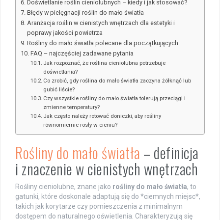
Doświetlanie roślin cieniolubnych – kiedy i jak stosować?
Błędy w pielęgnacji roślin do mało światła
Aranżacja roślin w cienistych wnętrzach dla estetyki i
poprawy jakości powietrza
Rośliny do mało światła polecane dla początkujących
FAQ – najczęściej zadawane pytania
Jak rozpoznać, że roślina cieniolubna potrzebuje
doświetlania?
Co zrobić, gdy roślina do mało światła zaczyna żółknąć lub
gubić liście?
Czy wszystkie rośliny do mało światła tolerują przeciągi i
zmienne temperatury?
Jak często należy rotować doniczki, aby rośliny
równomiernie rosły w cieniu?
Rośliny do mało światła
– definicja
i znaczenie w cienistych wnętrzach
Rośliny cieniolubne, znane jako
rośliny do mało światła
, to
gatunki, które doskonale adaptują się do *ciemnych miejsc*,
takich jak korytarze czy pomieszczenia z minimalnym
dostępem do naturalnego oświetlenia. Charakteryzują się