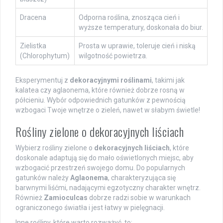
Dracena
Odporna roślina, znosząca cień i
wyższe temperatury, doskonała do biur.
Zielistka
Prosta w uprawie, toleruje cień i niską
(Chlorophytum)
wilgotność powietrza.
Eksperymentuj z
dekoracyjnymi roślinami
, takimi jak
kalatea czy aglaonema, które również dobrze rosną w
półcieniu. Wybór odpowiednich gatunków z pewnością
wzbogaci Twoje wnętrze o zieleń, nawet w słabym świetle!
Rośliny zielone o dekoracyjnych liściach
Wybierz rośliny zielone o
dekoracyjnych liściach
, które
doskonale adaptują się do mało oświetlonych miejsc, aby
wzbogacić przestrzeń swojego domu. Do popularnych
gatunków należy
Aglaonema
, charakteryzująca się
barwnymi liśćmi, nadającymi egzotyczny charakter wnętrz.
Również
Zamioculcas
dobrze radzi sobie w warunkach
ograniczonego światła i jest łatwy w pielęgnacji.
Inne rośliny, które warto rozważyć, to: