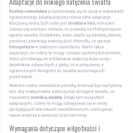
Adaptacje do niskiego natężenia światła
Rośliny cieniolubne
przystosowały się do życia w warunkach
ograniczonego światła poprzez różnorodne adaptacje.
Kluczową cechą tych roślin jest
struktura liści
, która jest
zazwyczaj szersza i cieńsza, co pozwala na efektywniejsze
łapanie światła. Dodatkowo, liście często są bardziej zielone,
ponieważ zawierają większą ilość chlorofilu, co sprzyja
fotosyntezie
w słabszym oświetleniu. Warto także
zauważyć, że rośliny te mogą rozwijać systemy korzeniowe,
które umożliwiają im wchłanianie większej ilości wody i
składników odżywczych z gleby, co w połączeniu z
ograniczonym dostępem do światła wspomaga ich
przetrwanie.
Niektóre rośliny cieniolubne potrafią zmieniać kąt nachylenia
liści, aby maksymalnie wykorzystać dostępne światło, co
nazywamy
mimikrą światła
. Dzięki tym wszystkim
adaptacjom, rośliny te mogą odnajdywać się w mniej
sprzyjających warunkach oświetleniowych i wzbogacać
nasze wnętrza o świeżość oraz harmonię.
Wymagania dotyczące wilgotności i