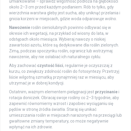
umiarkowanie – sprawdź wilgotność podłoża na głębokości
około 2–3 cm przed każdym podlaniem. Rób to tylko, gdy
wierzchnia warstwa gleby jest sucha, aby uniknąć przelania i
gnicia korzeni w miejscach, gdzie woda odparowuje wolno.
Nawożenie
roślin cieniolubnych powinno odbywać się w
okresie ich wegetacji, na przykład od wiosny do lata, w
odstępach około miesiąca. Wybieraj nawozy o niskiej
zawartości azotu, które są dedykowane dla roślin zielonych.
Zimą, podczas spoczynku roślin, ogranicz lub wstrzymaj
nawożenie, aby nie osłabiać ich naturalnego cyklu.
Aby zachować
czystość liści
, regularnie je oczyszczaj z
kurzu, co zwiększy zdolność roślin do fotosyntezy. Przetrzyj
liście wilgotną szmatką przynajmniej raz w miesiącu, aby
utrzymać je w dobrej kondycji.
Ostatnim, ważnym elementem pielęgnacji jest
przycinanie
i
rotacja doniczek. Obracaj swoje rośliny co 2–3 tygodnie, aby
zapewnić równomierny wzrost i zapobiec wyciąganiu się
pędów w stronę źródła światła. Staraj się unikać
umieszczania roślin w miejscach narażonych na przeciągi lub
gwałtowne zmiany temperatury, co może negatywnie
wpłynąć na ich zdrowie.