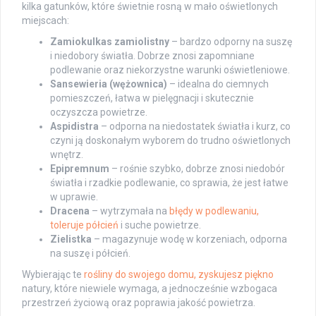
kilka gatunków, które świetnie rosną w mało oświetlonych
miejscach:
Zamiokulkas zamiolistny
– bardzo odporny na suszę
i niedobory światła. Dobrze znosi zapomniane
podlewanie oraz niekorzystne warunki oświetleniowe.
Sansewieria (wężownica)
– idealna do ciemnych
pomieszczeń, łatwa w pielęgnacji i skutecznie
oczyszcza powietrze.
Aspidistra
– odporna na niedostatek światła i kurz, co
czyni ją doskonałym wyborem do trudno oświetlonych
wnętrz.
Epipremnum
– rośnie szybko, dobrze znosi niedobór
światła i rzadkie podlewanie, co sprawia, że jest łatwe
w uprawie.
Dracena
– wytrzymała na
błędy w podlewaniu,
toleruje półcień
i suche powietrze.
Zielistka
– magazynuje wodę w korzeniach, odporna
na suszę i półcień.
Wybierając te
rośliny do swojego domu, zyskujesz piękno
natury, które niewiele wymaga, a jednocześnie wzbogaca
przestrzeń życiową oraz poprawia jakość powietrza.