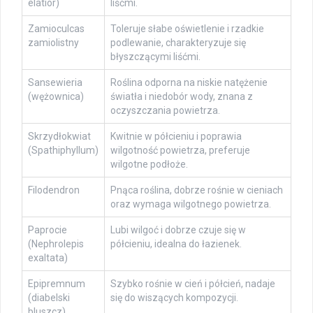
elatior)
liśćmi.
Zamioculcas
Toleruje słabe oświetlenie i rzadkie
zamiolistny
podlewanie, charakteryzuje się
błyszczącymi liśćmi.
Sansewieria
Roślina odporna na niskie natężenie
(wężownica)
światła i niedobór wody, znana z
oczyszczania powietrza.
Skrzydłokwiat
Kwitnie w półcieniu i poprawia
(Spathiphyllum)
wilgotność powietrza, preferuje
wilgotne podłoże.
Filodendron
Pnąca roślina, dobrze rośnie w cieniach
oraz wymaga wilgotnego powietrza.
Paprocie
Lubi wilgoć i dobrze czuje się w
(Nephrolepis
półcieniu, idealna do łazienek.
exaltata)
Epipremnum
Szybko rośnie w cień i półcień, nadaje
(diabelski
się do wiszących kompozycji.
bluszcz)