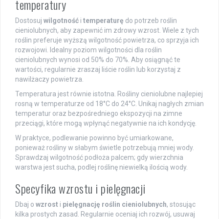
temperatury
Dostosuj
wilgotność
i
temperaturę
do potrzeb roślin
cieniolubnych, aby zapewnić im zdrowy wzrost. Wiele z tych
roślin preferuje wyższą wilgotność powietrza, co sprzyja ich
rozwojowi. Idealny poziom wilgotności dla roślin
cieniolubnych wynosi od 50% do 70%. Aby osiągnąć te
wartości, regularnie zraszaj liście roślin lub korzystaj z
nawilżaczy powietrza.
Temperatura jest równie istotna. Rośliny cieniolubne najlepiej
rosną w temperaturze od 18°C do 24°C. Unikaj nagłych zmian
temperatur oraz bezpośredniego ekspozycji na zimne
przeciągi, które mogą wpłynąć negatywnie na ich kondycję.
W praktyce, podlewanie powinno być umiarkowane,
ponieważ rośliny w słabym świetle potrzebują mniej wody.
Sprawdzaj wilgotność podłoża palcem; gdy wierzchnia
warstwa jest sucha, podlej roślinę niewielką ilością wody.
Specyfika wzrostu i pielęgnacji
Dbaj o
wzrost
i
pielęgnację roślin cieniolubnych
, stosując
kilka prostych zasad. Regularnie oceniaj ich rozwój, usuwaj