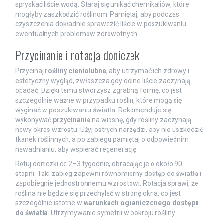
spryskać liście wodą. Staraj się unikać chemikaliów, które
mogłyby zaszkodzić roślinom. Pamiętaj, aby podczas
czyszczenia dokładnie sprawdzić liście w poszukiwaniu
ewentualnych problemów zdrowotnych.
Przycinanie i rotacja doniczek
Przycinaj
rośliny cieniolubne
, aby utrzymać ich zdrowy i
estetyczny wygląd, zwłaszcza gdy dolne liście zaczynają
opadać. Dzięki temu stworzysz zgrabną formę, co jest
szczególnie ważne w przypadku roślin, które mogą się
wyginać w poszukiwaniu światła. Rekomenduje się
wykonywać
przycinanie
na wiosnę, gdy rośliny zaczynają
nowy okres wzrostu. Użyj ostrych narzędzi, aby nie uszkodzić
tkanek roślinnych, a po zabiegu pamiętaj o odpowiednim
nawadnianiu, aby wspierać regenerację.
Rotuj doniczki co 2–3 tygodnie, obracając je o około 90
stopni. Taki zabieg zapewni równomierny dostęp do światła i
zapobiegnie jednostronnemu wzrostowi. Rotacja sprawi, że
roślina nie będzie się przechylać w stronę okna, co jest
szczególnie istotne w
warunkach ograniczonego dostępu
do światła
. Utrzymywanie symetrii w pokroju rośliny