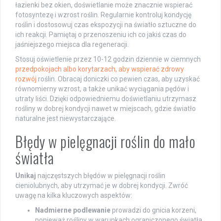
łazienki bez okien, doświetlanie może znacznie wspierać
fotosyntezę i wzrost roślin. Regularnie kontroluj kondycję
roślin i dostosowuj czas ekspozycji na światło sztuczne do
ich reakcji. Pamiętaj o przenoszeniu ich co jakiś czas do
jaśniejszego miejsca dla regeneracji.
Stosuj oświetlenie przez 10-12 godzin dziennie w ciemnych
przedpokojach albo korytarzach, aby wspierać zdrowy
rozwój
roślin. Obracaj doniczki co pewien czas, aby uzyskać
równomierny wzrost, a także unikać wyciągania pędów i
utraty liści. Dzięki odpowiedniemu doświetlaniu utrzymasz
rośliny w dobrej kondycji nawet w miejscach, gdzie światło
naturalne jest niewystarczające.
Błędy w pielęgnacji roślin do mało
światła
Unikaj
najczęstszych błędów w pielęgnacji roślin
cieniolubnych, aby utrzymać je w dobrej kondycji. Zwróć
uwagę na kilka kluczowych aspektów:
Nadmierne podlewanie
prowadzi do gnicia korzeni,
ponieważ rośliny w warunkach ograniczonego światła