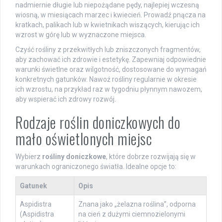
nadmiernie długie lub niepożądane pędy, najlepiej wczesną
wiosną, w miesiącach marzec i kwiecień. Prowadź pnącza na
kratkach, palikach lub w kwietnikach wiszących, kierując ich
wzrost w górę lub w wyznaczone miejsca.
Czyść rośliny z przekwitłych lub zniszczonych fragmentów,
aby zachować ich zdrowie i estetykę. Zapewniaj odpowiednie
warunki świetlne oraz wilgotność, dostosowane do wymagań
konkretnych gatunków. Nawoź rośliny regularnie w okresie
ich wzrostu, na przykład raz w tygodniu płynnym nawozem,
aby wspierać ich zdrowy rozwój.
Rodzaje roślin doniczkowych do
mało oświetlonych miejsc
Wybierz
rośliny doniczkowe
, które dobrze rozwijają się w
warunkach ograniczonego światła. Idealne opcje to:
Gatunek
Opis
Aspidistra
Znana jako „żelazna roślina”, odporna
(Aspidistra
na cień z dużymi ciemnozielonymi