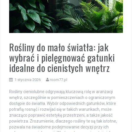
Rośliny do mało światła: jak
wybrać i pielęgnować gatunki
idealne do cienistych wnętrz
1 stycznia 2026
room77.pl
Rośliny cieniolubne odgrywają kluczową rolę w aranżacji
wnętrz, szczególnie w pomieszczeniach o ograniczonym
dostępie do światła. Wybór odpowiednich gatunków, które
potrafią rosnąć i rozwijać się w takich warunkach, może
znacząco poprawić estetykę przestrzeni, a także jakość
powietrza. Zrozumienie, dlaczego rośliny te są tak istotne,
pozwala na świadome podejmowanie decyzji przy ich