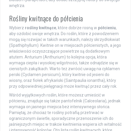
wnętrza.
Rośliny kwitnące do półcienia
Wybierz
rośliny kwitnące
, które dobrze rosną w
półcieniu
,
aby ozdobić swoje wnętrza. Do roślin, które z powodzeniem
mogą się rozwijać w takich warunkach, należy skrzydłokwiat
(Spathiphyllum). Kwitnie on w miejscach półcienistych, a jego
właściwości oczyszczające powietrze są dodatkowym
atutem. Anturium (Anthurium) to kolejna opcja, która
wymaga ciepła i wysokiej wilgotności, także odnajdzie się w
cienistych zakątkach. Warto też zwrócić uwagę na cyklamen
perski (Cyclamen persicum), który kwitnie od jesieni do
wiosny, oraz fiołek afrykański (Saintpaulia ionantha), który
przy odpowiedniej pielęgnacji może kwitnąć przez cały rok.
Wśród wyjątkowych roślin, które możesz umieścić w
półcieniu, znajduje się także pantofelnik (Calceolaria), jednak
wymaga on jasnego miejsca bez intensywnego słońca.
Pamiętaj, że chociaż te rośliny potrafią przetrwać w
ograniczonym świetle, sporadyczne przenoszenie ich do
jaśniejszych miejsc w trakcie kwitnienia wspiera ich witalność
i intensywność kolorów. Oto lista roślin kwitnących, które