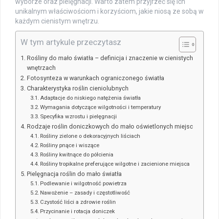
wyborze oraz pielęgnacji. Warto zatem przyjrzeć się ich
unikalnym właściwościom i korzyściom, jakie niosą ze sobą w
każdym cienistym wnętrzu.
W tym artykule przeczytasz
Rośliny do mało światła – definicja i znaczenie w cienistych
wnętrzach
Fotosynteza w warunkach ograniczonego światła
Charakterystyka roślin cieniolubnych
Adaptacje do niskiego natężenia światła
Wymagania dotyczące wilgotności i temperatury
Specyfika wzrostu i pielęgnacji
Rodzaje roślin doniczkowych do mało oświetlonych miejsc
Rośliny zielone o dekoracyjnych liściach
Rośliny pnące i wiszące
Rośliny kwitnące do półcienia
Rośliny tropikalne preferujące wilgotne i zacienione miejsca
Pielęgnacja roślin do mało światła
Podlewanie i wilgotność powietrza
Nawożenie – zasady i częstotliwość
Czystość liści a zdrowie roślin
Przycinanie i rotacja doniczek