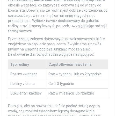
Przeprowadzaj
nawożenie
roślin cieniolubnych wyłącznie w
okresie wegetacji, co zazwyczaj odbywa się od wiosny do
końca lata. Upewnij się, że roślina jest dobrze ukorzeniona, co
oznacza, że powinna minąć co najmniej 3 tygodnie od
przesadzenia. Wybierz nawóz dostosowany do gatunku
rośliny oraz jej specyficznych potrzeb, uwzględniając rodzaj i
formę nawozu.
Przestrzegaj zaleceń dotyczących dawek nawożenia, które
znajdziesz na etykiecie producenta. Zwykle stosuj nawóz
płynny na wilgotne podłoże, unikając moczenia liści.
Dawkowanie dla różnych roślin wygląda następująco:
Typ rośliny
Częstotliwość nawożenia
Rośliny kwitnące
Raz w tygodniu lub co 2 tygodnie
Rośliny zielone
Co 2-3 tygodnie
Sukulenty i kaktusy
Raz w miesiącu lub rzadziej
Pamiętaj, aby po nawożeniu obficie podlać roślinę czystą
wodą, co umożliwi składnikom lepszą dostępność dla