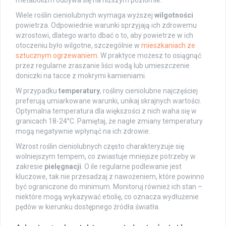
metabolizm odbywa się na niższym poziomie.
Wiele roślin cieniolubnych wymaga wyższej
wilgotności
powietrza. Odpowiednie warunki sprzyjają ich zdrowemu
wzrostowi, dlatego warto dbać o to, aby powietrze w ich
otoczeniu było wilgotne, szczególnie w
mieszkaniach ze
sztucznym ogrzewaniem
. W praktyce możesz to osiągnąć
przez regularne zraszanie liści wodą lub umieszczenie
doniczki na tacce z mokrymi kamieniami.
W przypadku
temperatury
, rośliny cieniolubne najczęściej
preferują umiarkowane warunki, unikaj skrajnych wartości.
Optymalna temperatura dla większości z nich waha się w
granicach 18-24°C. Pamiętaj, że nagłe zmiany temperatury
mogą negatywnie wpłynąć na ich zdrowie.
Wzrost roślin cieniolubnych często charakteryzuje się
wolniejszym tempem, co zwiastuje mniejsze potrzeby w
zakresie
pielęgnacji
. O ile regularne podlewanie jest
kluczowe, tak nie przesadzaj z nawożeniem, które powinno
być ograniczone do minimum. Monitoruj również ich stan –
niektóre mogą wykazywać etiolię, co oznacza wydłużenie
pędów w kierunku dostępnego źródła światła.