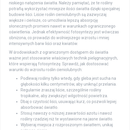
niskiego natężenia światła. Należy pamiętać, że te rośliny
potrafią wykorzystać mniejsze ilości światła dzięki specjalnej
budowie liści. Liście roślin cieniolubnych są zazwyczaj
większe i cieńsze, co umożliwia lepszą absorpcję
słonecznych promieni nawet w warunkach ograniczonego
oświetlenia. Jednak efektywność fotosyntezy jest wówczas
obniżona, co prowadzi do wolniejszego wzrostu i mniej
intensywnych barw liści oraz kwiatów.
W środowiskach z ograniczonym dostępem do światła
ważne jest stosowanie właściwych technik pielęgnacyjnych,
które wspierają fotosyntezę. Sprawdź, jak dostosować
warunki do wzrostu roślin cieniolubnych:
Podlewaj rośliny tylko wtedy, gdy gleba jest sucha na
głębokości kilku centymetrów, aby uniknąć przelania.
Regularnie zraszaj liście, szczególnie rośliny
tropikalne, aby zwiększyć wilgotność powietrza.
Dbaj o czystość liści, usuwając kurz, co pozwoli lepiej
absorbować światło.
Stosuj nawozy o niższej zawartości azotu i nawoź
rośliny rzadziej niż te wystawione na jasne światło.
Wybieraj miejsca z rozproszonym światłem; unikaj