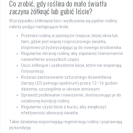
Co zrobić, gdy roślina do mało światła
zaczyna żółknąć lub gubić liście?
W przypadku żółknięcia liści i wydłużania się pędów rośliny,
należy podjąć następujące kroki:
Przenieś roślinę w jaśniejsze miejsce, bliżej okna lub
tam, gdzie jest więcej rozproszonego światła,
stopniowo przyzwyczajając ją do nowego środowiska.
Regularnie obracaj roślinę, aby zapewnić równomierne
naświetlenie wszystkich części.
Usuń żółknące i uszkodzone liście, które nie wspierają
fotosyntezy.
Rozważ zastosowanie sztucznego doświetlania
(lampy LED pełnego spektrum) przez 12–16 godzin
dziennie, szczególnie w okresie zimowym.
Sprawdź podlewanie i nawożenie, dostosowując je do
osłabionej kondycji rośliny.
Regularnie czyść liście z kurzu, aby zwiększyć
efektywność absorpcji światła.
Takie działania wspomagają regenerację rośliny i poprawiają
jej kondycję.