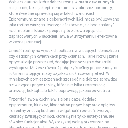
Wybierz gatunki, które dobrze rosną w
mało oświetlonych
miejscach, takie jak
epipremnum
oraz
bluszcz pospolity
,
które świetnie sprawdzą się w takich warunkach.
Epipremnum, znane z dekoracyjnych liści, może być używane
jako roślina wisząca, tworząc efektowne „zielone zasłony”
nad meblami. Bluszcz pospolity to zdrowa opcja dla
zapracowanych właścicieli, łatwa w utrzymaniu i efektowna
w każdej aranżacji.
Umieść rośliny na wysokich półkach, w wiszących doniczkach
czy ozdobnych kwietnikach przy ścianach. Takie rozwiązanie
optymalizuje przestrzeń, dodając jednocześnie dynamiki
wystrojowi. Możesz również połączyć rośliny pnące z innymi
roślinami stojącymi, aby uzyskać zróżnicowany efekt. W
mniejszych pomieszczeniach szczególnie dobrze sprawdzą
się wiszące i pnące rośliny, które nie tylko urozmaicają
aranżację koktajli, ale także poprawiają jakość powietrza.
Przemień swoją kuchnię w zieloną oazę, dodając
epipremnum, bluszcz, filodendron pnący, hoję oraz oplątwy.
Te rośliny znoszą kuchenną wilgotność i półcień, tworząc
kaskady zwisających liści, które są nie tylko estetyczne, ale
również funkcjonalne. Wykorzystaj wolną przestrzeń na
blatach i parapetach, aby dodać szczyptę natury do swojego