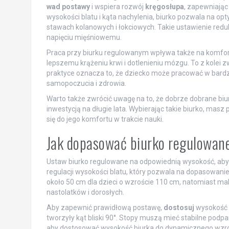
wad postawy
i wspiera rozwój
kręgosłupa
, zapewniając
wysokości blatu i kąta nachylenia, biurko pozwala na o
stawach kolanowych i łokciowych. Takie ustawienie redu
napięciu mięśniowemu.
Praca przy biurku regulowanym wpływa także na komfort.
lepszemu krążeniu krwi i dotlenieniu mózgu. To z kolei
praktyce oznacza to, że dziecko może pracować w bardzi
samopoczucia i zdrowia.
Warto także zwrócić uwagę na to, że dobrze dobrane biu
inwestycją na długie lata. Wybierając takie biurko, mas
się do jego komfortu w trakcie nauki.
Jak dopasować biurko regulowane
Ustaw biurko regulowane na odpowiednią wysokość, ab
regulacji wysokości blatu, który pozwala na dopasowan
około 50 cm dla dzieci o wzroście 110 cm, natomiast m
nastolatków i dorosłych.
Aby zapewnić prawidłową postawę,
dostosuj
wysokość b
tworzyły kąt bliski 90°. Stopy muszą mieć stabilne podpar
aby dostosować wysokość biurka do dynamicznego wzro