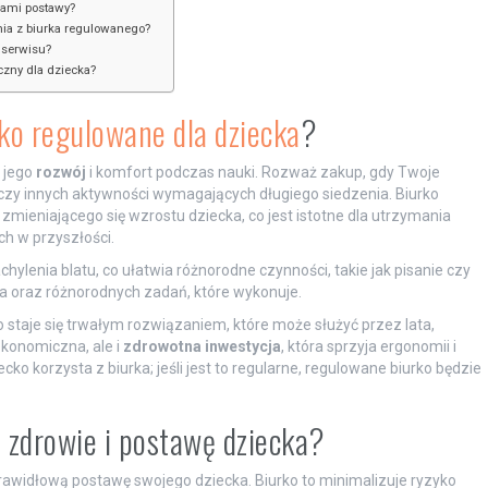
dami postawy?
nia z biurka regulowanego?
 serwisu?
czny dla dziecka?
ko regulowane dla dziecka
?
 jego
rozwój
i komfort podczas nauki. Rozważ zakup, gdy Twoje
 czy innych aktywności wymagających długiego siedzenia. Biurko
mieniającego się wzrostu dziecka, co jest istotne dla utrzymania
h w przyszłości.
lenia blatu, co ułatwia różnorodne czynności, takie jak pisanie czy
ka oraz różnorodnych zadań, które wykonuje.
 staje się trwałym rozwiązaniem, które może służyć przez lata,
ekonomiczna, ale i
zdrowotna inwestycja
, która sprzyja ergonomii i
ko korzysta z biurka; jeśli jest to regularne, regulowane biurko będzie
 zdrowie i postawę dziecka?
prawidłową postawę swojego dziecka. Biurko to minimalizuje ryzyko