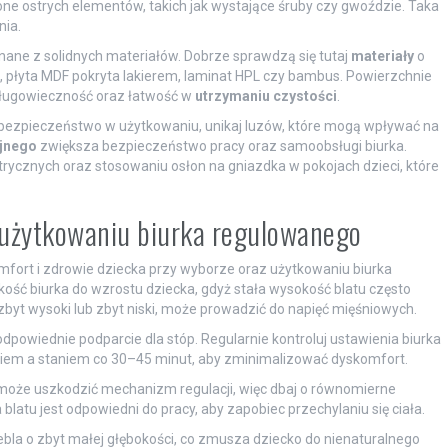
e ostrych elementów, takich jak wystające śruby czy gwoździe. Taka
nia.
konane z solidnych materiałów. Dobrze sprawdzą się tutaj
materiały
o
ite, płyta MDF pokryta lakierem, laminat HPL czy bambus. Powierzchnie
długowieczność oraz łatwość w
utrzymaniu czystości
.
ezpieczeństwo w użytkowaniu, unikaj luzów, które mogą wpływać na
yjnego
zwiększa bezpieczeństwo pracy oraz samoobsługi biurka.
ycznych oraz stosowaniu osłon na gniazdka w pokojach dzieci, które
i użytkowaniu biurka regulowanego
mfort i zdrowie dziecka przy wyborze oraz użytkowaniu biurka
ść biurka do wzrostu dziecka, gdyż stała wysokość blatu często
t zbyt wysoki lub zbyt niski, może prowadzić do napięć mięśniowych.
odpowiednie podparcie dla stóp. Regularnie kontroluj ustawienia biurka
eniem a staniem co 30–45 minut, aby zminimalizować dyskomfort.
 może uszkodzić mechanizm regulacji, więc dbaj o równomierne
 blatu jest odpowiedni do pracy, aby zapobiec przechylaniu się ciała.
bla o zbyt małej głębokości, co zmusza dziecko do nienaturalnego