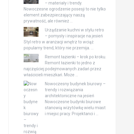
– materiały i trendy.
Nowoczesne ogrodzenie posesji to nie tylko
element zabezpieczający naszą
prywatność, ale również …
Urządzanie kuchni w stylu retro
– pomysły i inspiracje na jesień
Styl retro w aranżacji wnętrz to wciąż
popularny trend, który nie przemija. …
Remont łazienki – krok po kroku.
Remont łazienki to jedno z
najczęściej podejmowanych zadań przez
właścicieli mieszkań. Może …
Nowoczesny budynek biurowy –
trendy i rozwiązania
architektoniczne na jesień
Nowoczesne budynki biurowe
stanowią wizytówkę wielu miast
i miejsc pracy. Projektanci i …