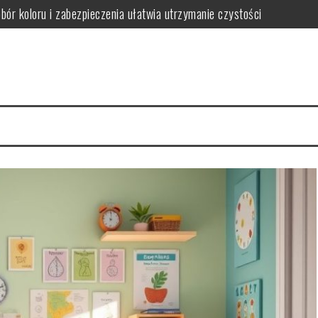
obór koloru i zabezpieczenia ułatwia utrzymanie czystości
ączył trwałość z dopasowaniem do stylu wnętrza
ak wybrać funkcjonalne i stylowe rozwiązania oszczędzające miejsce
gnacji i jak ich uniknąć w wilgotnym wnętrzu
iedy warto postawić na spójność i wygodę użytkowania
wać funkcjonalną i bezpieczną przestrzeń dla rozwoju i zabawy