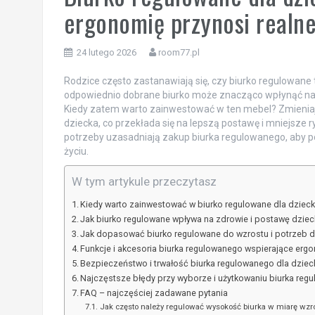
ergonomię przynosi realne 
24 lutego 2026
room77.pl
Rodzice często zastanawiają się, czy biurko regulowane t
odpowiednio dobrane biurko może znacząco wpłynąć na z
Kiedy zatem warto zainwestować w ten mebel? Zmieniaj
dziecka, co przekłada się na lepszą postawę i mniejsze 
potrzeby uzasadniają zakup biurka regulowanego, aby
życiu.
W tym artykule przeczytasz
Kiedy warto zainwestować w biurko regulowane dla dziec
Jak biurko regulowane wpływa na zdrowie i postawę dziec
Jak dopasować biurko regulowane do wzrostu i potrzeb d
Funkcje i akcesoria biurka regulowanego wspierające ergo
Bezpieczeństwo i trwałość biurka regulowanego dla dziec
Najczęstsze błędy przy wyborze i użytkowaniu biurka reg
FAQ – najczęściej zadawane pytania
Jak często należy regulować wysokość biurka w miarę wzr