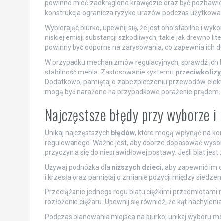
powinno mieć zaokrąglone krawędzie oraz być pozbawion
konstrukcja ogranicza ryzyko urazów podczas użytkowa
Wybierając biurko, upewnij się, że jest ono stabilne i wy
niskiej emisji substancji szkodliwych, takie jak drewno l
powinny być odporne na zarysowania, co zapewnia ich 
W przypadku mechanizmów regulacyjnych, sprawdź ich b
stabilność mebla. Zastosowanie systemu
przeciwkoliz
Dodatkowo, pamiętaj o zabezpieczeniu przewodów elektr
mogą być narażone na przypadkowe porażenie prądem.
Najczęstsze błędy przy wyborze 
Unikaj najczęstszych
błędów
, które mogą wpłynąć na ko
regulowanego. Ważne jest, aby dobrze dopasować wysoko
przyczynia się do nieprawidłowej postawy. Jeśli blat jes
Używaj podnóżka dla
niższych dzieci
, aby zapewnić im 
i krzesła oraz pamiętaj o zmianie pozycji między siedz
Przeciążanie jednego rogu blatu ciężkimi przedmiotami
rozłożenie ciężaru. Upewnij się również, że kąt nachylenia
Podczas planowania miejsca na biurko, unikaj wyboru me