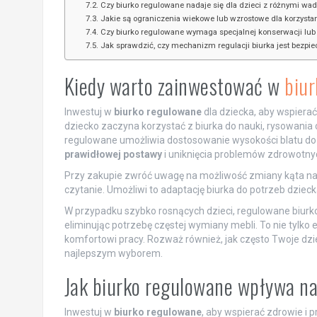
Czy biurko regulowane nadaje się dla dzieci z różnymi wa
Jakie są ograniczenia wiekowe lub wzrostowe dla korzysta
Czy biurko regulowane wymaga specjalnej konserwacji lub
Jak sprawdzić, czy mechanizm regulacji biurka jest bezpie
Kiedy warto zainwestować w
biur
Inwestuj w
biurko regulowane
dla dziecka, aby wspierać
dziecko zaczyna korzystać z biurka do nauki, rysowania
regulowane umożliwia dostosowanie wysokości blatu do z
prawidłowej postawy
i uniknięcia problemów zdrowotnyc
Przy zakupie zwróć uwagę na możliwość zmiany kąta nachy
czytanie. Umożliwi to adaptację biurka do potrzeb dziec
W przypadku szybko rosnących dzieci, regulowane biurko
eliminując potrzebę częstej wymiany mebli. To nie tylko 
komfortowi pracy. Rozważ również, jak często Twoje dziec
najlepszym wyborem.
Jak biurko regulowane wpływa na
Inwestuj w
biurko regulowane
, aby wspierać zdrowie i 