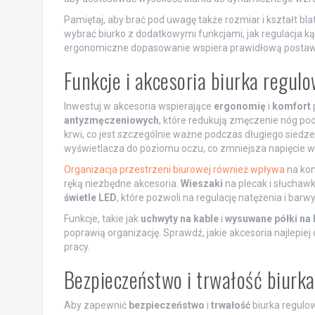
Pamiętaj, aby brać pod uwagę także rozmiar i kształt bl
wybrać biurko z dodatkowymi funkcjami, jak regulacja kąt
ergonomiczne dopasowanie wspiera prawidłową postawę 
Funkcje i akcesoria biurka regul
Inwestuj w akcesoria wspierające
ergonomię
i
komfort
antyzmęczeniowych
, które redukują zmęczenie nóg po
krwi, co jest szczególnie ważne podczas długiego siedze
wyświetlacza do poziomu oczu, co zmniejsza napięcie w s
Organizacja przestrzeni biurowej również wpływa
na kom
ręką niezbędne akcesoria.
Wieszaki
na plecak i słuchaw
świetle LED
, które pozwoli na regulację natężenia i barw
Funkcje, takie jak
uchwyty na kable
i
wysuwane półki na 
poprawią organizację. Sprawdź, jakie akcesoria najlepi
pracy.
Bezpieczeństwo i trwałość biurka
Aby zapewnić
bezpieczeństwo
i
trwałość
biurka regulo