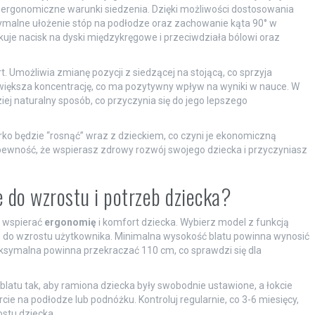
 ergonomiczne warunki siedzenia. Dzięki możliwości dostosowania
ptymalne ułożenie stóp na podłodze oraz zachowanie kąta 90° w
kuje nacisk na dyski międzykręgowe i przeciwdziała bólowi oraz
 Umożliwia zmianę pozycji z siedzącej na stojącą, co sprzyja
 zwiększa koncentrację, co ma pozytywny wpływ na wyniki w nauce. W
ej naturalny sposób, co przyczynia się do jego lepszego
rko będzie “rosnąć” wraz z dzieckiem, co czyni je ekonomiczną
z pewność, że wspierasz zdrowy rozwój swojego dziecka i przyczyniasz
 do wzrostu i potrzeb dziecka?
y wspierać
ergonomię
i komfort dziecka. Wybierz model z funkcją
ie do wzrostu użytkownika. Minimalna wysokość blatu powinna wynosić
aksymalna powinna przekraczać 110 cm, co sprawdzi się dla
latu tak, aby ramiona dziecka były swobodnie ustawione, a łokcie
cie na podłodze lub podnóżku. Kontroluj regularnie, co 3-6 miesięcy,
stu dziecka.