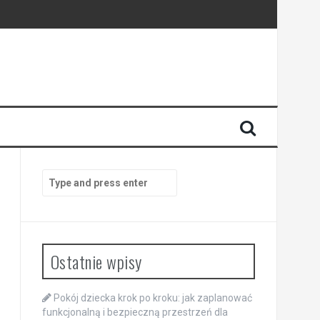
Search
for:
Ostatnie wpisy
Pokój dziecka krok po kroku: jak zaplanować
funkcjonalną i bezpieczną przestrzeń dla