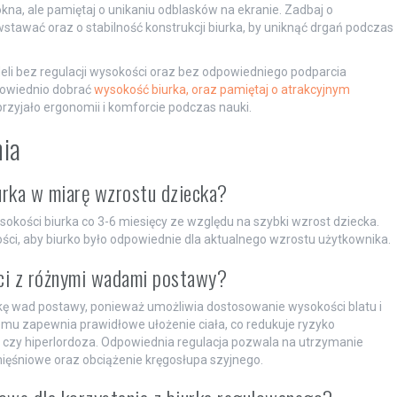
kna, ale pamiętaj o unikaniu odblasków na ekranie. Zadbaj o
tawać oraz o stabilność konstrukcji biurka, by uniknąć drgań podczas
eli bez regulacji wysokości oraz bez odpowiedniego podparcia
powiednio dobrać
wysokość biurka, oraz pamiętaj o atrakcyjnym
przyjało ergonomii i komforcie podczas nauki.
nia
urka w miarę wzrostu dziecka?
okości biurka co 3-6 miesięcy ze względu na szybki wzrost dziecka.
ści, aby biurko było odpowiednie dla aktualnego wzrostu użytkownika.
eci z różnymi wadami postawy?
ykę wad postawy, ponieważ umożliwia dostosowanie wysokości blatu i
temu zapewnia prawidłowe ułożenie ciała, co redukuje ryzyko
 czy hiperlordoza. Odpowiednia regulacja pozwala na utrzymanie
 mięśniowe oraz obciążenie kręgosłupa szyjnego.