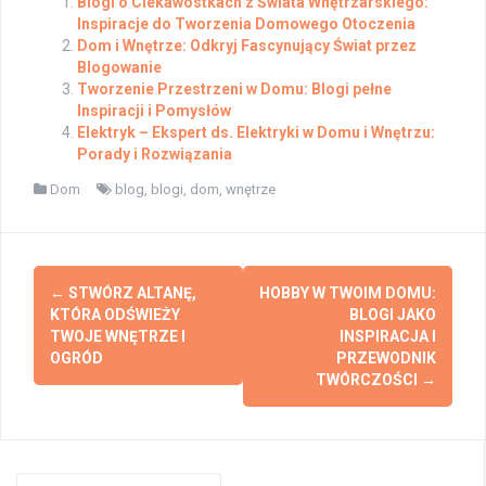
Blogi o Ciekawostkach z Świata Wnętrzarskiego:
Inspiracje do Tworzenia Domowego Otoczenia
Dom i Wnętrze: Odkryj Fascynujący Świat przez
Blogowanie
Tworzenie Przestrzeni w Domu: Blogi pełne
Inspiracji i Pomysłów
Elektryk – Ekspert ds. Elektryki w Domu i Wnętrzu:
Porady i Rozwiązania
Dom
blog
,
blogi
,
dom
,
wnętrze
Post
←
STWÓRZ ALTANĘ,
HOBBY W TWOIM DOMU:
navigation
KTÓRA ODŚWIEŻY
BLOGI JAKO
TWOJE WNĘTRZE I
INSPIRACJA I
OGRÓD
PRZEWODNIK
TWÓRCZOŚCI
→
Search