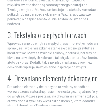
oświetlenia w domu. Świeczki o delikatnym zapachu i
miękkim świetle dodadzą romantycznego nastroju do
Twojego wnętrza. Możesz umieścić je na stołach, komodach,
półkach lub na parapecie okiennym. Ważne, aby zawsze
pamiętać o bezpieczeństwie i nie zostawiać świec bez
nadzoru.
3. Tekstylia o ciepłych barwach
Wprowadzenie do wnętrza ciepłych, jesienno-złotych odcieni
sprawi, że Twoje mieszkanie stanie się bardziej przytulne i
komfortowe. Możesz zmienić zasłony, poduszki, narzuty na
łóżko na te w ciepłych kolorach, takich jak pomarańcz, bordo,
złoto czy brąz. Dodatki takie jak pledy na kanapę również
doskonale wpisują się w jesienne inspiracje do wnętrz.
4. Drewniane elementy dekoracyjne
Drewniane elementy dekoracyjne to świetny sposób na
wprowadzenie naturalnej, jesiennie-nostalgicznej atmosfery
do wnętrza. Możesz postawić na drewniane ramki na zdjęcia,
drewniane skrzynki czy wieszaki na ubrania, które dodadzą
ciepła i charakteru Twojemu domowi.