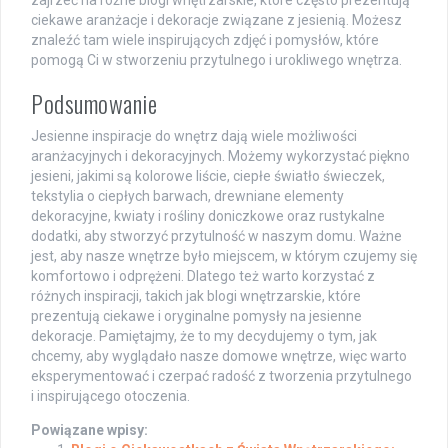
zajrzeć na różne blogi wnętrzarskie, które często prezentują
ciekawe aranżacje i dekoracje związane z jesienią. Możesz
znaleźć tam wiele inspirujących zdjęć i pomysłów, które
pomogą Ci w stworzeniu przytulnego i urokliwego wnętrza.
Podsumowanie
Jesienne inspiracje do wnętrz dają wiele możliwości
aranżacyjnych i dekoracyjnych. Możemy wykorzystać piękno
jesieni, jakimi są kolorowe liście, ciepłe światło świeczek,
tekstylia o ciepłych barwach, drewniane elementy
dekoracyjne, kwiaty i rośliny doniczkowe oraz rustykalne
dodatki, aby stworzyć przytulność w naszym domu. Ważne
jest, aby nasze wnętrze było miejscem, w którym czujemy się
komfortowo i odprężeni. Dlatego też warto korzystać z
różnych inspiracji, takich jak blogi wnętrzarskie, które
prezentują ciekawe i oryginalne pomysły na jesienne
dekoracje. Pamiętajmy, że to my decydujemy o tym, jak
chcemy, aby wyglądało nasze domowe wnętrze, więc warto
eksperymentować i czerpać radość z tworzenia przytulnego
i inspirującego otoczenia.
Powiązane wpisy: