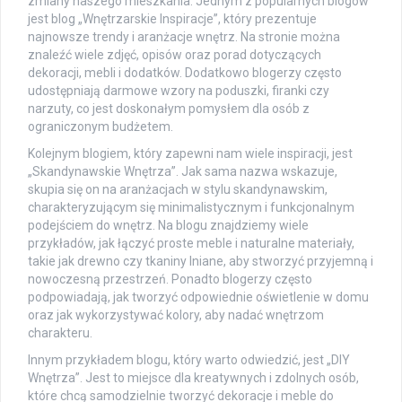
zmiany naszego mieszkania. Jednym z popularnych blogów
jest blog „Wnętrzarskie Inspiracje”, który prezentuje
najnowsze trendy i aranżacje wnętrz. Na stronie można
znaleźć wiele zdjęć, opisów oraz porad dotyczących
dekoracji, mebli i dodatków. Dodatkowo blogerzy często
udostępniają darmowe wzory na poduszki, firanki czy
narzuty, co jest doskonałym pomysłem dla osób z
ograniczonym budżetem.
Kolejnym blogiem, który zapewni nam wiele inspiracji, jest
„Skandynawskie Wnętrza”. Jak sama nazwa wskazuje,
skupia się on na aranżacjach w stylu skandynawskim,
charakteryzującym się minimalistycznym i funkcjonalnym
podejściem do wnętrz. Na blogu znajdziemy wiele
przykładów, jak łączyć proste meble i naturalne materiały,
takie jak drewno czy tkaniny lniane, aby stworzyć przyjemną i
nowoczesną przestrzeń. Ponadto blogerzy często
podpowiadają, jak tworzyć odpowiednie oświetlenie w domu
oraz jak wykorzystywać kolory, aby nadać wnętrzom
charakteru.
Innym przykładem blogu, który warto odwiedzić, jest „DIY
Wnętrza”. Jest to miejsce dla kreatywnych i zdolnych osób,
które chcą samodzielnie tworzyć dekoracje i meble do