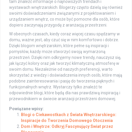
tam znaleźć informacje o najnowszych trendach i
wystawach wnętrzarskich. Blogerzy często dzielą się również
swoimi doświadczeniami związanymi z projektowaniem i
urządzaniem wnętrz, co może być pomocne dla osób, które
dopiero zaczynają przygodę z aranżacją przestrzeni.
W obecnych czasach, kiedy coraz więcej czasu spędzamy w
domu, ważne jest, aby czuć się w nim komfortowo i dobrze.
Dzięki blogom wnętrzarskim, które pełne są inspiracji i
pomysłów, każdy może stworzyć swoją wymarzoną
przestrzeń. Dzięki nim odkryjemy nowe trendy, nauczysz się,
jak łączyć kolory oraz jak tworzyć klimatyczną atmosferę w
swoim domu. Niezależnie od naszych preferencji, warto
skorzystać z wiedzy i doświadczenia innych osób, które mają
podobne zainteresowania i pasję do tworzenia pięknych i
funkcjonalnych wnętrz. Wystarczy tylko znaleźć te
odpowiednie blogi, które będą dla nas prawdziwą inspiracją i
przewodnikiem w świecie aranżacji przestrzeni domowej.
Powiązane wpisy:
Blogi o Ciekawostkach z Świata Wnętrzarskiego:
Inspiracje do Tworzenia Domowego Otoczenia
Dom i Wnętrze: Odkryj Fascynujący Świat przez