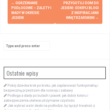
Post
←
OGRZEWANIE
PRZYGOTUJ DOM DO
navigation
PODŁOGOWE – ZALETY I
JESIENI: ODKRYJ BLOGI
WADY W OKRESIE
Z INSPIRACJAMI
JESIENI
WNĘTRZARSKIMI
→
Search
for:
Ostatnie wpisy
Pokój dziecka krok po kroku: jak zaplanować funkcjonalną i
bezpieczną przestrzeń dla rozwoju i zabawy
Podłoga a ślady po butach i piasek: jak dobór koloru i
zabezpieczenia ułatwia utrzymanie czystości
Jak wybrać wzór deski na podłodze, by łączył trwałość z