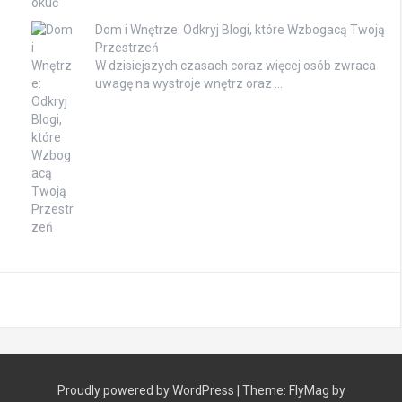
Dom i Wnętrze: Odkryj Blogi, które Wzbogacą Twoją
Przestrzeń
W dzisiejszych czasach coraz więcej osób zwraca
uwagę na wystroje wnętrz oraz …
Proudly powered by WordPress
|
Theme:
FlyMag
by