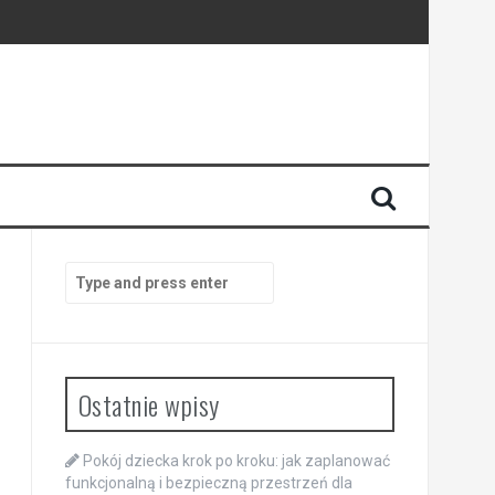
Search
for:
Ostatnie wpisy
Pokój dziecka krok po kroku: jak zaplanować
funkcjonalną i bezpieczną przestrzeń dla