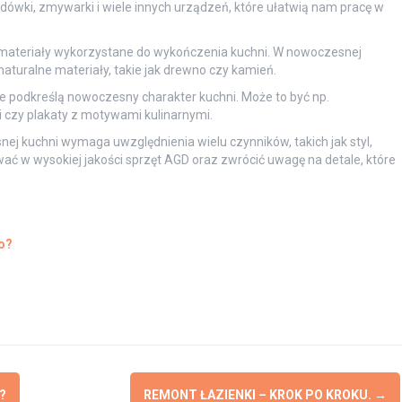
ówki, zmywarki i wiele innych urządzeń, które ułatwią nam pracę w
 materiały wykorzystane do wykończenia kuchni. W nowoczesnej
 naturalne materiały, takie jak drewno czy kamień.
re podkreślą nowoczesny charakter kuchni. Może to być np.
 czy plakaty z motywami kulinarnymi.
j kuchni wymaga uwzględnienia wielu czynników, takich jak styl,
ać w wysokiej jakości sprzęt AGD oraz zwrócić uwagę na detale, które
o?
?
REMONT ŁAZIENKI – KROK PO KROKU.
→