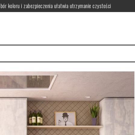
obór koloru i zabezpieczenia ułatwia utrzymanie czystości
ączył trwałość z dopasowaniem do stylu wnętrza
ak wybrać funkcjonalne i stylowe rozwiązania oszczędzające miejsce
gnacji i jak ich uniknąć w wilgotnym wnętrzu
iedy warto postawić na spójność i wygodę użytkowania
wać funkcjonalną i bezpieczną przestrzeń dla rozwoju i zabawy