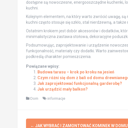
dostępne są nowoczesne, energooszczędne kuchenki, lod
kuchni.
Kolejnym elementem, na który warto zwrócić uwagę, są
kuchni często stosuje się szkło, stal nierdzewną, a także
Ostatnim krokiem jest dobór akcesoriów i dodatków, któ
minimalistyczna zastawa stołowa, dekoracyjne poduszki
Podsumowując, zaprojektowanie i urządzenie nowoczesne
funkcjonalność, materiały czy dodatki. Warto zainwestow
podkreślą charakter pomieszczenia.
Powiązane wpisy:
Budowa tarasu – krok po kroku na jesień
Czym różni się dom z bali od domu drewnianeg
Jak zaprojektować funkcjonalną garderobę?
Jak urządzić mały balkon?
Dom
informacje
Post
←
JAK WYBRAĆ I ZAMONTOWAĆ KOMINEK W DOMU