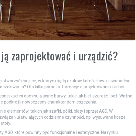
ją zaprojektować i urządzić?
 stworzyć miejsce, w którym będą czuli się komfortowo i swobodnie.
 oczekiwania? Oto kilka porad i informacje o projektowaniu kuchni.
nej kuchni dominują jasne barwy, takie jak biel, szarość i beż. Ważne
óre podkreśli nowoczesny charakter pomieszczenia.
 elementów, takich jak szafki, półki, blaty i sprzęt AGD. W
związań ułatwiających codzienne czynności, np. wysuwane kosze,
stoły.
AGD, które powinny być funkcjonalne i estetyczne. Na rynku