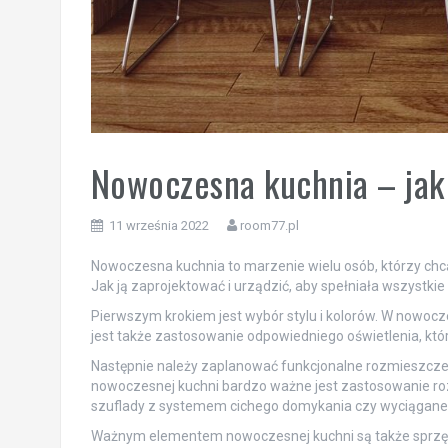
Nowoczesna kuchnia – jak 
11 września 2022
room77.pl
Nowoczesna kuchnia to marzenie wielu osób, którzy chcą
Jak ją zaprojektować i urządzić, aby spełniała wszystkie
Pierwszym krokiem jest wybór stylu i kolorów. W nowoczes
jest także zastosowanie odpowiedniego oświetlenia, kt
Następnie należy zaplanować funkcjonalne rozmieszczenie
nowoczesnej kuchni bardzo ważne jest zastosowanie ro
szuflady z systemem cichego domykania czy wyciągane 
Ważnym elementem nowoczesnej kuchni są także sprzęty 