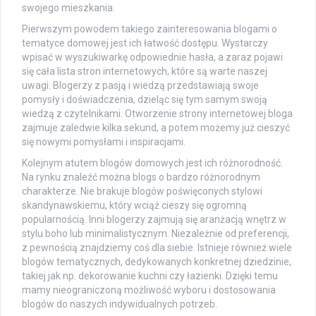
swojego mieszkania.
Pierwszym powodem takiego zainteresowania blogami o
tematyce domowej jest ich łatwość dostępu. Wystarczy
wpisać w wyszukiwarkę odpowiednie hasła, a zaraz pojawi
się cała lista stron internetowych, które są warte naszej
uwagi. Blogerzy z pasją i wiedzą przedstawiają swoje
pomysły i doświadczenia, dzieląc się tym samym swoją
wiedzą z czytelnikami. Otworzenie strony internetowej bloga
zajmuje zaledwie kilka sekund, a potem możemy już cieszyć
się nowymi pomysłami i inspiracjami.
Kolejnym atutem blogów domowych jest ich różnorodność.
Na rynku znaleźć można blogs o bardzo różnorodnym
charakterze. Nie brakuje blogów poświęconych stylowi
skandynawskiemu, który wciąż cieszy się ogromną
popularnością. Inni blogerzy zajmują się aranżacją wnętrz w
stylu boho lub minimalistycznym. Niezależnie od preferencji,
z pewnością znajdziemy coś dla siebie. Istnieje również wiele
blogów tematycznych, dedykowanych konkretnej dziedzinie,
takiej jak np. dekorowanie kuchni czy łazienki. Dzięki temu
mamy nieograniczoną możliwość wyboru i dostosowania
blogów do naszych indywidualnych potrzeb.