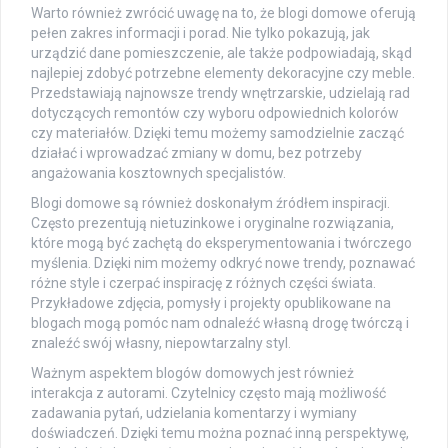
Warto również zwrócić uwagę na to, że blogi domowe oferują
pełen zakres informacji i porad. Nie tylko pokazują, jak
urządzić dane pomieszczenie, ale także podpowiadają, skąd
najlepiej zdobyć potrzebne elementy dekoracyjne czy meble.
Przedstawiają najnowsze trendy wnętrzarskie, udzielają rad
dotyczących remontów czy wyboru odpowiednich kolorów
czy materiałów. Dzięki temu możemy samodzielnie zacząć
działać i wprowadzać zmiany w domu, bez potrzeby
angażowania kosztownych specjalistów.
Blogi domowe są również doskonałym źródłem inspiracji.
Często prezentują nietuzinkowe i oryginalne rozwiązania,
które mogą być zachętą do eksperymentowania i twórczego
myślenia. Dzięki nim możemy odkryć nowe trendy, poznawać
różne style i czerpać inspirację z różnych części świata.
Przykładowe zdjęcia, pomysły i projekty opublikowane na
blogach mogą pomóc nam odnaleźć własną drogę twórczą i
znaleźć swój własny, niepowtarzalny styl.
Ważnym aspektem blogów domowych jest również
interakcja z autorami. Czytelnicy często mają możliwość
zadawania pytań, udzielania komentarzy i wymiany
doświadczeń. Dzięki temu można poznać inną perspektywę,