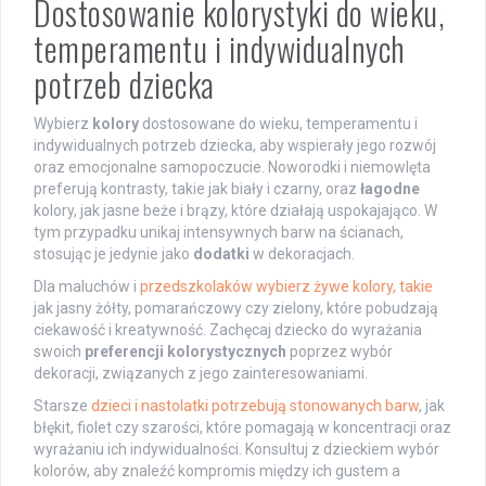
Dostosowanie kolorystyki do wieku,
temperamentu i indywidualnych
potrzeb dziecka
Wybierz
kolory
dostosowane do wieku, temperamentu i
indywidualnych potrzeb dziecka, aby wspierały jego rozwój
oraz emocjonalne samopoczucie. Noworodki i niemowlęta
preferują kontrasty, takie jak biały i czarny, oraz
łagodne
kolory, jak jasne beże i brązy, które działają uspokajająco. W
tym przypadku unikaj intensywnych barw na ścianach,
stosując je jedynie jako
dodatki
w dekoracjach.
Dla maluchów i
przedszkolaków wybierz żywe kolory, takie
jak jasny żółty, pomarańczowy czy zielony, które pobudzają
ciekawość i kreatywność. Zachęcaj dziecko do wyrażania
swoich
preferencji kolorystycznych
poprzez wybór
dekoracji, związanych z jego zainteresowaniami.
Starsze
dzieci i nastolatki potrzebują stonowanych barw
, jak
błękit, fiolet czy szarości, które pomagają w koncentracji oraz
wyrażaniu ich indywidualności. Konsultuj z dzieckiem wybór
kolorów, aby znaleźć kompromis między ich gustem a