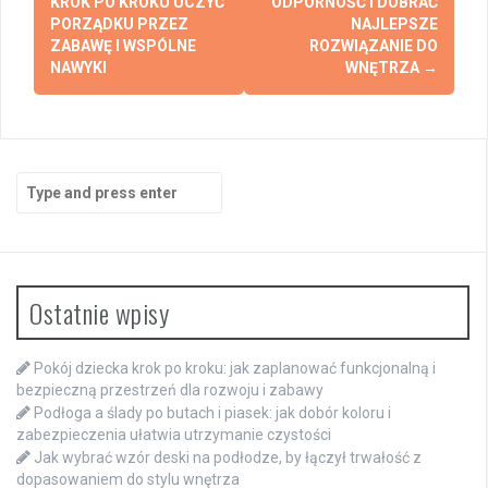
KROK PO KROKU UCZYĆ
ODPORNOŚĆ I DOBRAĆ
PORZĄDKU PRZEZ
NAJLEPSZE
ZABAWĘ I WSPÓLNE
ROZWIĄZANIE DO
NAWYKI
WNĘTRZA
→
Search
for:
Ostatnie wpisy
Pokój dziecka krok po kroku: jak zaplanować funkcjonalną i
bezpieczną przestrzeń dla rozwoju i zabawy
Podłoga a ślady po butach i piasek: jak dobór koloru i
zabezpieczenia ułatwia utrzymanie czystości
Jak wybrać wzór deski na podłodze, by łączył trwałość z
dopasowaniem do stylu wnętrza