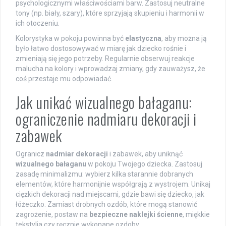
psychologicznymi właściwościami barw. Zastosuj neutralne
tony (np. biały, szary), które sprzyjają skupieniu i harmonii w
ich otoczeniu.
Kolorystyka w pokoju powinna być
elastyczna
, aby można ją
było łatwo dostosowywać w miarę jak dziecko rośnie i
zmieniają się jego potrzeby. Regularnie obserwuj reakcje
malucha na kolory i wprowadzaj zmiany, gdy zauważysz, że
coś przestaje mu odpowiadać.
Jak unikać wizualnego bałaganu:
ograniczenie nadmiaru dekoracji i
zabawek
Ogranicz
nadmiar dekoracji
i zabawek, aby uniknąć
wizualnego bałaganu
w pokoju Twojego dziecka. Zastosuj
zasadę minimalizmu: wybierz kilka starannie dobranych
elementów, które harmonijnie współgrają z wystrojem. Unikaj
ciężkich dekoracji nad miejscami, gdzie bawi się dziecko, jak
łóżeczko. Zamiast drobnych ozdób, które mogą stanowić
zagrożenie, postaw na
bezpieczne naklejki ścienne
, miękkie
tekstylia czy ręcznie wykonane ozdoby.