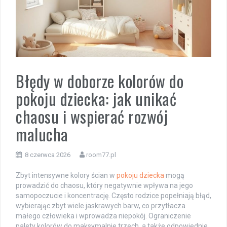
Błędy w doborze kolorów do
pokoju dziecka: jak unikać
chaosu i wspierać rozwój
malucha
8 czerwca 2026
room77.pl
Zbyt intensywne kolory ścian w
pokoju dziecka
mogą
prowadzić do chaosu, który negatywnie wpływa na jego
samopoczucie i koncentrację. Często rodzice popełniają błąd,
wybierając zbyt wiele jaskrawych barw, co przytłacza
małego człowieka i wprowadza niepokój. Ograniczenie
palety kolorów do maksymalnie trzech, a także odpowiednie