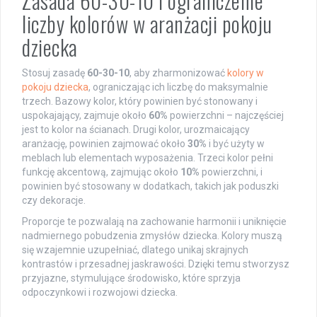
Zasada 60-30-10 i ograniczenie
liczby kolorów w aranżacji pokoju
dziecka
Stosuj zasadę
60-30-10
, aby zharmonizować
kolory w
pokoju dziecka
, ograniczając ich liczbę do maksymalnie
trzech. Bazowy kolor, który powinien być stonowany i
uspokajający, zajmuje około
60%
powierzchni – najczęściej
jest to kolor na ścianach. Drugi kolor, urozmaicający
aranżację, powinien zajmować około
30%
i być użyty w
meblach lub elementach wyposażenia. Trzeci kolor pełni
funkcję akcentową, zajmując około
10%
powierzchni, i
powinien być stosowany w dodatkach, takich jak poduszki
czy dekoracje.
Proporcje te pozwalają na zachowanie harmonii i uniknięcie
nadmiernego pobudzenia zmysłów dziecka. Kolory muszą
się wzajemnie uzupełniać, dlatego unikaj skrajnych
kontrastów i przesadnej jaskrawości. Dzięki temu stworzysz
przyjazne, stymulujące środowisko, które sprzyja
odpoczynkowi i rozwojowi dziecka.