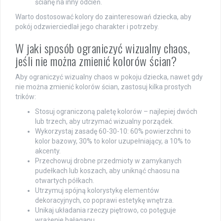
ścianę na inny odcień.
Warto dostosować kolory do zainteresowań dziecka, aby
pokój odzwierciedlał jego charakter i potrzeby.
W jaki sposób ograniczyć wizualny chaos,
jeśli nie można zmienić kolorów ścian?
Aby ograniczyć wizualny chaos w pokoju dziecka, nawet gdy
nie można zmienić kolorów ścian, zastosuj kilka prostych
trików:
Stosuj ograniczoną paletę kolorów – najlepiej dwóch
lub trzech, aby utrzymać wizualny porządek.
Wykorzystaj zasadę 60-30-10: 60% powierzchni to
kolor bazowy, 30% to kolor uzupełniający, a 10% to
akcenty.
Przechowuj drobne przedmioty w zamykanych
pudełkach lub koszach, aby uniknąć chaosu na
otwartych półkach.
Utrzymuj spójną kolorystykę elementów
dekoracyjnych, co poprawi estetykę wnętrza.
Unikaj układania rzeczy piętrowo, co potęguje
wrażenie bałaganu.