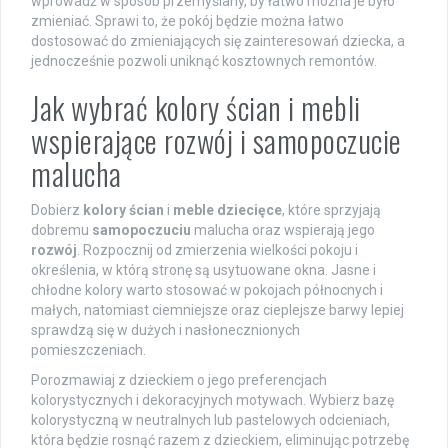
wprowadź w sposób przemyślany, by łatwo można je było
zmieniać. Sprawi to, że pokój będzie można łatwo
dostosować do zmieniających się zainteresowań dziecka, a
jednocześnie pozwoli uniknąć kosztownych remontów.
Jak wybrać kolory ścian i mebli
wspierające rozwój i samopoczucie
malucha
Dobierz
kolory ścian
i
meble dziecięce
, które sprzyjają
dobremu
samopoczuciu
malucha oraz wspierają jego
rozwój
. Rozpocznij od zmierzenia wielkości pokoju i
określenia, w którą stronę są usytuowane okna. Jasne i
chłodne kolory warto stosować w pokojach północnych i
małych, natomiast ciemniejsze oraz cieplejsze barwy lepiej
sprawdzą się w dużych i nasłonecznionych
pomieszczeniach.
Porozmawiaj z dzieckiem o jego preferencjach
kolorystycznych i dekoracyjnych motywach. Wybierz bazę
kolorystyczną w neutralnych lub pastelowych odcieniach,
która będzie rosnąć razem z dzieckiem, eliminując potrzebę