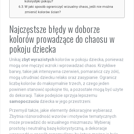
kolorystyki pokoju?
W jaki sposób ograniczyć wizualny chaos, jeśli nie można
zmienić kolorów ścian?
Najczęstsze błędy w doborze
kolorów prowadzące do chaosu w
pokoju dziecka
Unikaj
zbyt wyrazistych
kolorów w pokoju dziecka, ponieważ
mogą one męczyć wzrok i wprowadzać chaos. Krzykliwe
barwy, takie jak intensywna czerwień, pomarańcz czy żółć,
mogą utrudniać dziecku relaks oraz zasypianie. Ogranicz
liczbę kolorów do maksymalnie trzech, z czego jeden
powinien stanowić spokojne tło, a pozostałe mogą być użyte
do dekoracji. Takie podejście sprzyja lepszemu
samopoczuciu
dziecka w jego przestrzeni.
Przemyśl także, jakie elementy dekoracyjne wybierasz.
Zbytnia różnorodność wzorów i motywów tematycznych
może prowadzić do wizualnego miszmaszu. Wybieraj
prostotę i neutralną bazę kolorystyczną, a dekoracje