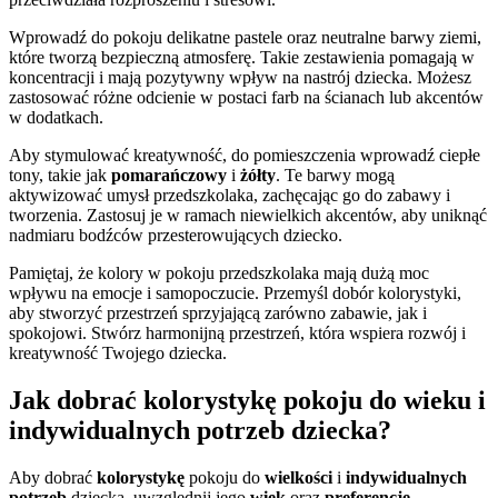
Wprowadź do pokoju delikatne pastele oraz neutralne barwy ziemi,
które tworzą bezpieczną atmosferę. Takie zestawienia pomagają w
koncentracji i mają pozytywny wpływ na nastrój dziecka. Możesz
zastosować różne odcienie w postaci farb na ścianach lub akcentów
w dodatkach.
Aby stymulować kreatywność, do pomieszczenia wprowadź ciepłe
tony, takie jak
pomarańczowy
i
żółty
. Te barwy mogą
aktywizować umysł przedszkolaka, zachęcając go do zabawy i
tworzenia. Zastosuj je w ramach niewielkich akcentów, aby uniknąć
nadmiaru bodźców przesterowujących dziecko.
Pamiętaj, że kolory w pokoju przedszkolaka mają dużą moc
wpływu na emocje i samopoczucie. Przemyśl dobór kolorystyki,
aby stworzyć przestrzeń sprzyjającą zarówno zabawie, jak i
spokojowi. Stwórz harmonijną przestrzeń, która wspiera rozwój i
kreatywność Twojego dziecka.
Jak dobrać kolorystykę pokoju do wieku i
indywidualnych potrzeb dziecka?
Aby dobrać
kolorystykę
pokoju do
wielkości
i
indywidualnych
potrzeb
dziecka, uwzględnij jego
wiek
oraz
preferencje
.