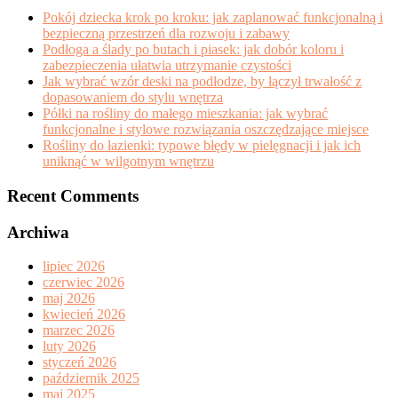
Pokój dziecka krok po kroku: jak zaplanować funkcjonalną i
bezpieczną przestrzeń dla rozwoju i zabawy
Podłoga a ślady po butach i piasek: jak dobór koloru i
zabezpieczenia ułatwia utrzymanie czystości
Jak wybrać wzór deski na podłodze, by łączył trwałość z
dopasowaniem do stylu wnętrza
Półki na rośliny do małego mieszkania: jak wybrać
funkcjonalne i stylowe rozwiązania oszczędzające miejsce
Rośliny do łazienki: typowe błędy w pielęgnacji i jak ich
uniknąć w wilgotnym wnętrzu
Recent Comments
Archiwa
lipiec 2026
czerwiec 2026
maj 2026
kwiecień 2026
marzec 2026
luty 2026
styczeń 2026
październik 2025
maj 2025