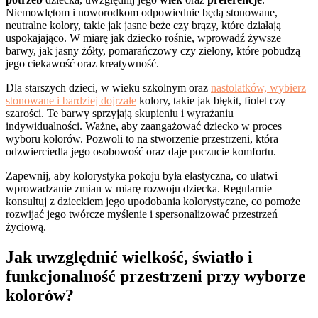
Niemowlętom i noworodkom odpowiednie będą stonowane,
neutralne kolory, takie jak jasne beże czy brązy, które działają
uspokajająco. W miarę jak dziecko rośnie, wprowadź żywsze
barwy, jak jasny żółty, pomarańczowy czy zielony, które pobudzą
jego ciekawość oraz kreatywność.
Dla starszych dzieci, w wieku szkolnym oraz
nastolatków, wybierz
stonowane i bardziej dojrzałe
kolory, takie jak błękit, fiolet czy
szarości. Te barwy sprzyjają skupieniu i wyrażaniu
indywidualności. Ważne, aby zaangażować dziecko w proces
wyboru kolorów. Pozwoli to na stworzenie przestrzeni, która
odzwierciedla jego osobowość oraz daje poczucie komfortu.
Zapewnij, aby kolorystyka pokoju była elastyczna, co ułatwi
wprowadzanie zmian w miarę rozwoju dziecka. Regularnie
konsultuj z dzieckiem jego upodobania kolorystyczne, co pomoże
rozwijać jego twórcze myślenie i spersonalizować przestrzeń
życiową.
Jak uwzględnić wielkość, światło i
funkcjonalność przestrzeni przy wyborze
kolorów?