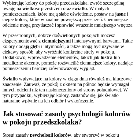
Wybierając kolory do pokoju przedszkolaka, zwróć szczególną
uwagę na
wielkość
przestrzeni oraz
światło
. W małych
pomieszczeniach, które mają słabe oświetlenie, postaw na
jasne
i
ciepłe kolory, które wizualnie powiększą przestrzeń. Ciemniejsze
odcienie mogą przytłaczać i sprawiać wrażenie mniejszego wnętrza.
W przestronnych, dobrze doświetlonych pokojach możesz
eksperymentować z
ciemniejszymi
i intensywnymi barwami. Takie
kolory dodają głębi i intymności, a także mogą być używane w
ciekawy sposób, aby wyróżnić konkretne strefy w pokoju.
Dodatkowo, wprowadzenie elementów, takich jak
lustra
lub
metaliczne akcenty, pomoże rozświetlić ciemniejsze kolory, nadając
pomieszczeniu bardziej zrównoważony wygląd.
Światło
wpływające na kolory w ciągu dnia również ma kluczowe
znaczenie. Zauważ, że pokój z oknem na północ będzie wymagał
innych odcieni niż ten nasłoneczniony od strony południowej. W
tym przypadku, wybierając kolory, zastanów się, jak światło
naturalne wpłynie na ich odbiór i wykończenie.
Jak stosować zasady psychologii kolorów
w pokoju przedszkolaka?
Stosuj zasady
psychologii kolorów
, aby stworzyć w pokoju