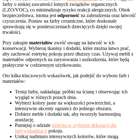
farby o niskiej zawartości lotnych związków organicznych
(LZO/VOC), co minimalizuje ryzyko reakcji alergicznych. Obok
bezpieczeństwa, istotna jest
odporność
na zabrudzenia oraz łatwość
czyszczenia. Postaw na farby ceramiczne, które doskonale
sprawdzają się w pomieszczeniach dziecięcych dzięki swojej
trwałości.
Przy zakupie
materiałów
zwróć uwagę na łatwość w ich
konserwacji. Wybieraj tkaniny i dodatki, które można łatwo prać,
aby zachować estetykę pokoju przez dłuższy czas. Używaj mebli z
materiałów odpornych na zarysowania i uszkodzenia, które będą
praktyczne w codziennym użytkowaniu.
Oto kilka kluczowych wskazówek, jak podejść do wyboru farb i
materiałów:
Testuj farby, nakładając próbki na ścianę i obserwując ich
wygląd w różnych porach dnia.
Wybierz kolory jasne na większości powierzchni, a
intensywne akcenty ogranicz do jednego obszaru.
Dobierz meble i dodatki tak, aby tworzyły harmonijną
aranżację.
Pamiętaj o udziale
dziecka w wyborze dekoracji dla
indywidualizacji
pokoju.
Unikaj nadmiaru intensywnych kolorów, które mogą