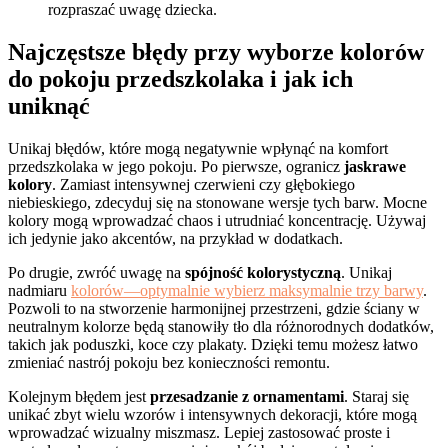
rozpraszać uwagę dziecka.
Najczęstsze błędy przy wyborze kolorów
do pokoju przedszkolaka i jak ich
uniknąć
Unikaj błędów, które mogą negatywnie wpłynąć na komfort
przedszkolaka w jego pokoju. Po pierwsze, ogranicz
jaskrawe
kolory
. Zamiast intensywnej czerwieni czy głębokiego
niebieskiego, zdecyduj się na stonowane wersje tych barw. Mocne
kolory mogą wprowadzać chaos i utrudniać koncentrację. Używaj
ich jedynie jako akcentów, na przykład w dodatkach.
Po drugie, zwróć uwagę na
spójność kolorystyczną
. Unikaj
nadmiaru
kolorów—optymalnie wybierz maksymalnie trzy barwy
.
Pozwoli to na stworzenie harmonijnej przestrzeni, gdzie ściany w
neutralnym kolorze będą stanowiły tło dla różnorodnych dodatków,
takich jak poduszki, koce czy plakaty. Dzięki temu możesz łatwo
zmieniać nastrój pokoju bez konieczności remontu.
Kolejnym błędem jest
przesadzanie z ornamentami
. Staraj się
unikać zbyt wielu wzorów i intensywnych dekoracji, które mogą
wprowadzać wizualny miszmasz. Lepiej zastosować proste i