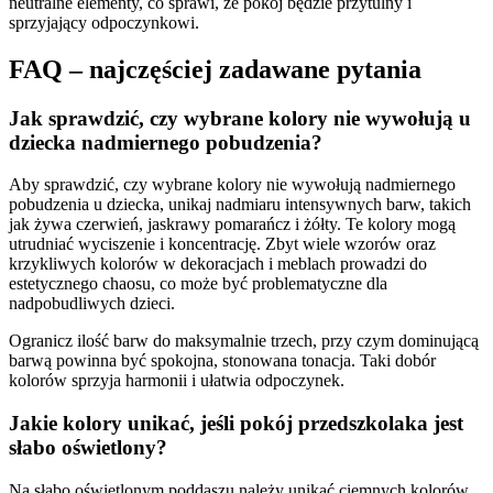
neutralne elementy, co sprawi, że pokój będzie przytulny i
sprzyjający odpoczynkowi.
FAQ – najczęściej zadawane pytania
Jak sprawdzić, czy wybrane kolory nie wywołują u
dziecka nadmiernego pobudzenia?
Aby sprawdzić, czy wybrane kolory nie wywołują nadmiernego
pobudzenia u dziecka, unikaj nadmiaru intensywnych barw, takich
jak żywa czerwień, jaskrawy pomarańcz i żółty. Te kolory mogą
utrudniać wyciszenie i koncentrację. Zbyt wiele wzorów oraz
krzykliwych kolorów w dekoracjach i meblach prowadzi do
estetycznego chaosu, co może być problematyczne dla
nadpobudliwych dzieci.
Ogranicz ilość barw do maksymalnie trzech, przy czym dominującą
barwą powinna być spokojna, stonowana tonacja. Taki dobór
kolorów sprzyja harmonii i ułatwia odpoczynek.
Jakie kolory unikać, jeśli pokój przedszkolaka jest
słabo oświetlony?
Na słabo oświetlonym poddaszu należy unikać ciemnych kolorów.