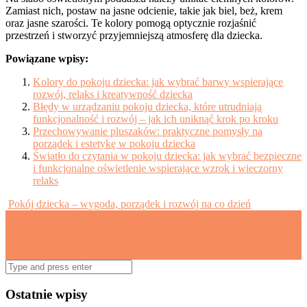
Zamiast nich, postaw na jasne odcienie, takie jak biel, beż, krem
oraz jasne szarości. Te kolory pomogą optycznie rozjaśnić
przestrzeń i stworzyć przyjemniejszą atmosferę dla dziecka.
Powiązane wpisy:
Kolory do pokoju dziecka: jak wybrać barwy wspierające
rozwój, relaks i kreatywność dziecka
Błędy w urządzaniu pokoju dziecka, które utrudniają
funkcjonalność i rozwój – jak ich uniknąć krok po kroku
Przechowywanie pluszaków: praktyczne pomysły na
porządek i estetykę w pokoju dziecka
Światło do czytania w pokoju dziecka: jak wybrać bezpieczne
i funkcjonalne oświetlenie wspierające wzrok i wieczorny
relaks
Pokój dziecka – wygoda, porządek i rozwój na co dzień
Post
←
Strefa snu w pokoju dziecka: jak dobrać oświetlenie sprzyjające
relaksowi i bezpiecznemu zasypianiu
navigation
Organizacja przechowywania ubranek niemowlaka: praktyczne
rozwiązania dla porządku i łatwego dostępu
→
Search
for:
Ostatnie wpisy