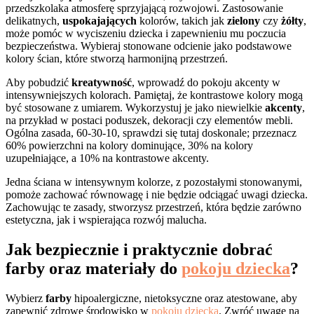
przedszkolaka atmosferę sprzyjającą rozwojowi. Zastosowanie
delikatnych,
uspokajających
kolorów, takich jak
zielony
czy
żółty
,
może pomóc w wyciszeniu dziecka i zapewnieniu mu poczucia
bezpieczeństwa. Wybieraj stonowane odcienie jako podstawowe
kolory ścian, które stworzą harmonijną przestrzeń.
Aby pobudzić
kreatywność
, wprowadź do pokoju akcenty w
intensywniejszych kolorach. Pamiętaj, że kontrastowe kolory mogą
być stosowane z umiarem. Wykorzystuj je jako niewielkie
akcenty
,
na przykład w postaci poduszek, dekoracji czy elementów mebli.
Ogólna zasada, 60-30-10, sprawdzi się tutaj doskonale; przeznacz
60% powierzchni na kolory dominujące, 30% na kolory
uzupełniające, a 10% na kontrastowe akcenty.
Jedna ściana w intensywnym kolorze, z pozostałymi stonowanymi,
pomoże zachować równowagę i nie będzie odciągać uwagi dziecka.
Zachowując te zasady, stworzysz przestrzeń, która będzie zarówno
estetyczna, jak i wspierająca rozwój malucha.
Jak bezpiecznie i praktycznie dobrać
farby oraz materiały do
pokoju dziecka
?
Wybierz
farby
hipoalergiczne, nietoksyczne oraz atestowane, aby
zapewnić zdrowe środowisko w
pokoju dziecka
. Zwróć uwagę na