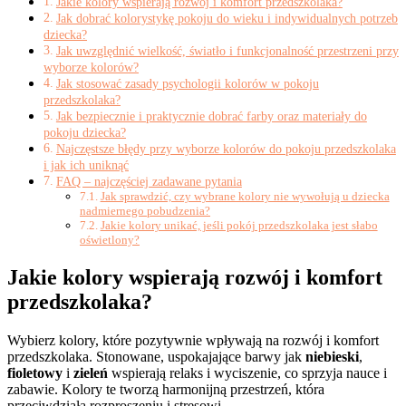
Jakie kolory wspierają rozwój i komfort przedszkolaka?
Jak dobrać kolorystykę pokoju do wieku i indywidualnych potrzeb
dziecka?
Jak uwzględnić wielkość, światło i funkcjonalność przestrzeni przy
wyborze kolorów?
Jak stosować zasady psychologii kolorów w pokoju
przedszkolaka?
Jak bezpiecznie i praktycznie dobrać farby oraz materiały do
pokoju dziecka?
Najczęstsze błędy przy wyborze kolorów do pokoju przedszkolaka
i jak ich uniknąć
FAQ – najczęściej zadawane pytania
Jak sprawdzić, czy wybrane kolory nie wywołują u dziecka
nadmiernego pobudzenia?
Jakie kolory unikać, jeśli pokój przedszkolaka jest słabo
oświetlony?
Jakie kolory wspierają rozwój i komfort
przedszkolaka?
Wybierz kolory, które pozytywnie wpływają na rozwój i komfort
przedszkolaka. Stonowane, uspokajające barwy jak
niebieski
,
fioletowy
i
zieleń
wspierają relaks i wyciszenie, co sprzyja nauce i
zabawie. Kolory te tworzą harmonijną przestrzeń, która
przeciwdziała rozproszeniu i stresowi.