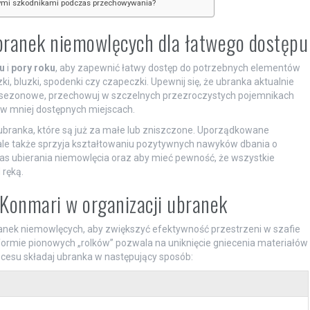
nymi szkodnikami podczas przechowywania?
branek niemowlęcych dla łatwego dostępu
u
i
pory roku
, aby zapewnić łatwy dostęp do potrzebnych elementów
zki, bluzki, spodenki czy czapeczki. Upewnij się, że ubranka aktualnie
ub sezonowe, przechowuj w szczelnych przezroczystych pojemnikach
 w mniej dostępnych miejscach.
ubranka, które są już za małe lub zniszczone. Uporządkowane
 ale także sprzyja kształtowaniu pozytywnych nawyków dbania o
s ubierania niemowlęcia oraz aby mieć pewność, że wszystkie
 ręką.
Konmari w organizacji ubranek
ranek niemowlęcych, aby zwiększyć efektywność przestrzeni w szafie
formie pionowych „rolków” pozwala na uniknięcie gniecenia materiałów
ocesu składaj ubranka w następujący sposób: