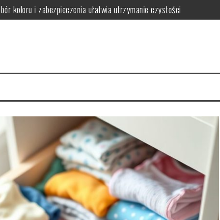
obór koloru i zabezpieczenia ułatwia utrzymanie czystości
ączył trwałość z dopasowaniem do stylu wnętrza
ak wybrać funkcjonalne i stylowe rozwiązania oszczędzające miejsce
gnacji i jak ich uniknąć w wilgotnym wnętrzu
iedy warto postawić na spójność i wygodę użytkowania
wać funkcjonalną i bezpieczną przestrzeń dla rozwoju i zabawy