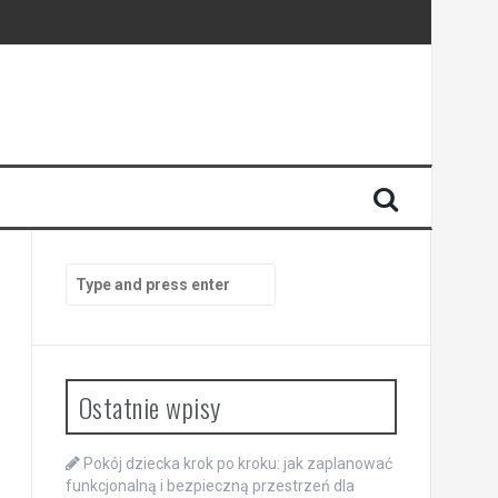
Search
for:
Ostatnie wpisy
Pokój dziecka krok po kroku: jak zaplanować
funkcjonalną i bezpieczną przestrzeń dla