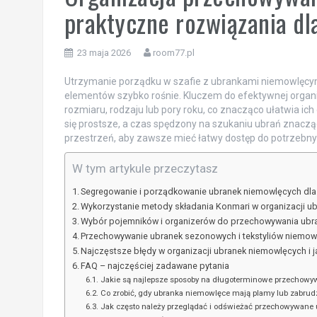
praktyczne rozwiązania dl
23 maja 2026
room77.pl
Utrzymanie porządku w szafie z ubrankami niemowlęcy
elementów szybko rośnie. Kluczem do efektywnej organ
rozmiaru, rodzaju lub pory roku, co znacząco ułatwia ic
się prostsze, a czas spędzony na szukaniu ubrań znacząc
przestrzeń, aby zawsze mieć łatwy dostęp do potrzebny
W tym artykule przeczytasz
Segregowanie i porządkowanie ubranek niemowlęcych dla
Wykorzystanie metody składania Konmari w organizacji u
Wybór pojemników i organizerów do przechowywania ubr
Przechowywanie ubranek sezonowych i tekstyliów niemow
Najczęstsze błędy w organizacji ubranek niemowlęcych i ja
FAQ – najczęściej zadawane pytania
Jakie są najlepsze sposoby na długoterminowe przechowyw
Co zrobić, gdy ubranka niemowlęce mają plamy lub zabru
Jak często należy przeglądać i odświeżać przechowywane