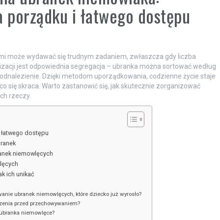
a porządku i łatwego dostępu
mi może wydawać się trudnym zadaniem, zwłaszcza gdy liczba
izacji jest odpowiednia segregacja – ubranka można sortować według
h odnalezienie. Dzięki metodom uporządkowania, codzienne życie staje
o się skraca. Warto zastanowić się, jak skutecznie zorganizować
ch rzeczy.
 łatwego dostępu
branek
anek niemowlęcych
lęcych
k ich unikać
anie ubranek niemowlęcych, które dziecko już wyrosło?
dzenia przed przechowywaniem?
 ubranka niemowlęce?