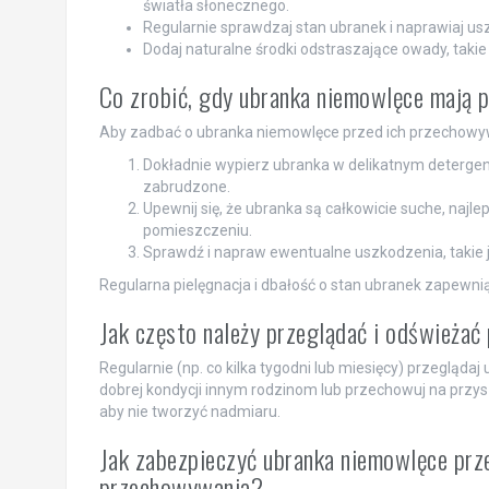
światła słonecznego.
Regularnie sprawdzaj stan ubranek i naprawiaj u
Dodaj naturalne środki odstraszające owady, takie
Co zrobić, gdy ubranka niemowlęce mają 
Aby zadbać o ubranka niemowlęce przed ich przechowyw
Dokładnie wypierz ubranka w delikatnym detergenc
zabrudzone.
Upewnij się, że ubranka są całkowicie suche, naj
pomieszczeniu.
Sprawdź i napraw ewentualne uszkodzenia, takie j
Regularna pielęgnacja i dbałość o stan ubranek zapewni
Jak często należy przeglądać i odświeża
Regularnie (np. co kilka tygodni lub miesięcy) przegląda
dobrej kondycji innym rodzinom lub przechowuj na przys
aby nie tworzyć nadmiaru.
Jak zabezpieczyć ubranka niemowlęce prz
przechowywania?