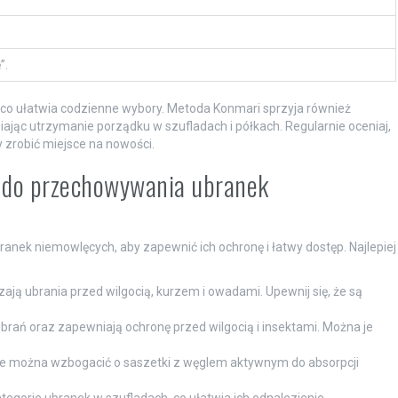
”.
, co ułatwia codzienne wybory. Metoda Konmari sprzyja również
ając utrzymanie porządku w szufladach i półkach. Regularnie oceniaj,
 zrobić miejsce na nowości.
 do przechowywania ubranek
anek niemowlęcych, aby zapewnić ich ochronę i łatwy dostęp. Najlepiej
ją ubrania przed wilgocią, kurzem i owadami. Upewnij się, że są
ubrań oraz zapewniają ochronę przed wilgocią i insektami. Można je
re można wzbogacić o saszetki z węglem aktywnym do absorpcji