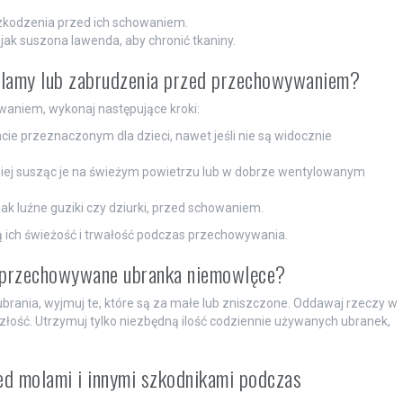
szkodzenia przed ich schowaniem.
 jak suszona lawenda, aby chronić tkaniny.
plamy lub zabrudzenia przed przechowywaniem?
aniem, wykonaj następujące kroki:
ie przeznaczonym dla dzieci, nawet jeśli nie są widocznie
lepiej susząc je na świeżym powietrzu lub w dobrze wentylowanym
ak luźne guziki czy dziurki, przed schowaniem.
ą ich świeżość i trwałość podczas przechowywania.
ć przechowywane ubranka niemowlęce?
j ubrania, wyjmuj te, które są za małe lub zniszczone. Oddawaj rzeczy w
złość. Utrzymuj tylko niezbędną ilość codziennie używanych ubranek,
ed molami i innymi szkodnikami podczas