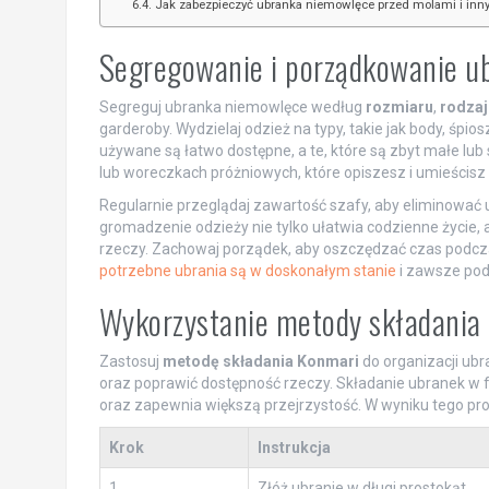
Jak zabezpieczyć ubranka niemowlęce przed molami i in
Segregowanie i porządkowanie u
Segreguj ubranka niemowlęce według
rozmiaru
,
rodzaj
garderoby. Wydzielaj odzież na typy, takie jak body, śpios
używane są łatwo dostępne, a te, które są zbyt małe l
lub woreczkach próżniowych, które opiszesz i umieścisz
Regularnie przeglądaj zawartość szafy, aby eliminować 
gromadzenie odzieży nie tylko ułatwia codzienne życie,
rzeczy. Zachowaj porządek, aby oszczędzać czas podcza
potrzebne ubrania są w doskonałym stanie
i zawsze pod
Wykorzystanie metody składania 
Zastosuj
metodę składania Konmari
do organizacji ub
oraz poprawić dostępność rzeczy. Składanie ubranek w 
oraz zapewnia większą przejrzystość. W wyniku tego pr
Krok
Instrukcja
1
Złóż ubranie w długi prostokąt.