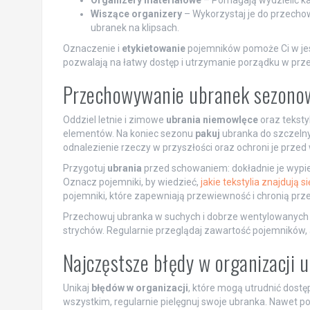
Organizery materiałowe
– Pomagają wydzielić kat
Wiszące organizery
– Wykorzystaj je do przech
ubranek na klipsach.
Oznaczenie i
etykietowanie
pojemników pomoże Ci w jesz
pozwalają na łatwy dostęp i utrzymanie porządku w pr
Przechowywanie ubranek sezonow
Oddziel letnie i zimowe
ubrania niemowlęce
oraz teksty
elementów. Na koniec sezonu
pakuj
ubranka do szczelny
odnalezienie rzeczy w przyszłości oraz ochroni je przed 
Przygotuj
ubrania
przed schowaniem: dokładnie je wypier
Oznacz pojemniki, by wiedzieć,
jakie tekstylia znajdują s
pojemniki, które zapewniają przewiewność i chronią pr
Przechowuj ubranka w suchych i dobrze wentylowanych mie
strychów. Regularnie przeglądaj zawartość pojemników, a
Najczęstsze błędy w organizacji 
Unikaj
błędów w organizacji
, które mogą utrudnić dost
wszystkim, regularnie pielęgnuj swoje ubranka. Nawet po