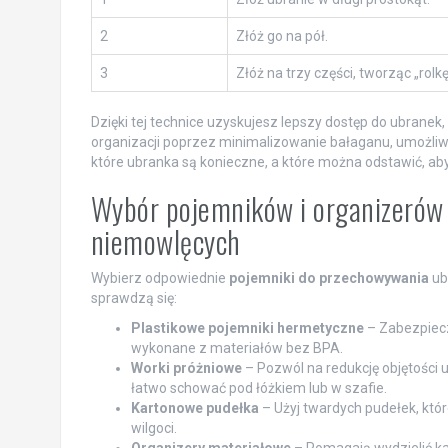
2
Złóż go na pół.
3
Złóż na trzy części, tworząc „rolkę
Dzięki tej technice uzyskujesz lepszy dostęp do ubranek
organizacji poprzez minimalizowanie bałaganu, umożliwi
które ubranka są konieczne, a które można odstawić, aby
Wybór pojemników i organizerów
niemowlęcych
Wybierz odpowiednie
pojemniki do przechowywania
ubr
sprawdzą się:
Plastikowe pojemniki hermetyczne
– Zabezpiecza
wykonane z materiałów bez BPA.
Worki próżniowe
– Pozwól na redukcję objętości 
łatwo schować pod łóżkiem lub w szafie.
Kartonowe pudełka
– Użyj twardych pudełek, któ
wilgoci.