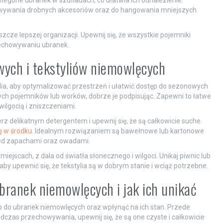
egorie ubranek w szufladach, co ułatwia ich odnalezienie.
owywania drobnych akcesoriów oraz do hangowania mniejszych
cze lepszej organizacji. Upewnij się, że wszystkie pojemniki
zechowywaniu ubranek.
ych i tekstyliów niemowlęcych
lia, aby optymalizować przestrzeń i ułatwić dostęp do sezonowych
ch pojemników lub worków, dobrze je podpisując. Zapewni to łatwe
wilgocią i zniszczeniami.
z delikatnym detergentem i upewnij się, że są całkowicie suche.
ię w środku
. Idealnym rozwiązaniem są bawełnowe lub kartonowe
zed zapachami oraz owadami.
jscach, z dala od światła słonecznego i wilgoci. Unikaj piwnic lub
by upewnić się, że tekstylia są w dobrym stanie i wciąż potrzebne.
ubranek niemowlęcych i jak ich unikać
ęp do ubranek niemowlęcych oraz wpłynąć na ich stan. Przede
dczas przechowywania, upewnij się, że są one czyste i całkowicie