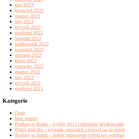
maj 2023
kwiecień 2023
marzec 2023
luty 2023
styczeń 2023
grudzień 2022
listopad 2022
październik 2022
wrzesień 2022
sierpień 2022
lipiec 2022
czerwiec 2022
marzec 2022
luty 2022
styczeń 2022
grudzień 2021
Kategorie
Dom
Inne tematy
Podłogi w domu – wybór, styl i codzienne użytkowanie
Pokój dziecka – wygoda, porządek i rozwój na co dzień
Rośliny w domu – dobór, ustawienie i efekt we wnętrzu