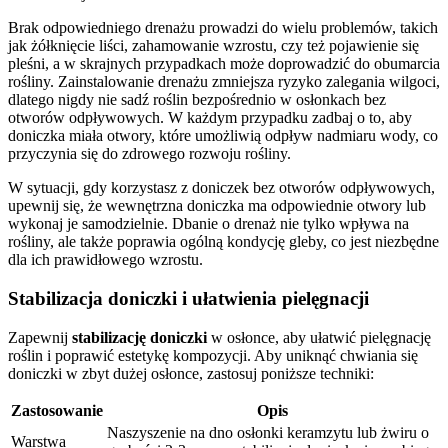
Brak odpowiedniego drenażu prowadzi do wielu problemów, takich
jak żółknięcie liści, zahamowanie wzrostu, czy też pojawienie się
pleśni, a w skrajnych przypadkach może doprowadzić do obumarcia
rośliny. Zainstalowanie drenażu zmniejsza ryzyko zalegania wilgoci,
dlatego nigdy nie sadź roślin bezpośrednio w osłonkach bez
otworów odpływowych. W każdym przypadku zadbaj o to, aby
doniczka miała otwory, które umożliwią odpływ nadmiaru wody, co
przyczynia się do zdrowego rozwoju rośliny.
W sytuacji, gdy korzystasz z doniczek bez otworów odpływowych,
upewnij się, że wewnętrzna doniczka ma odpowiednie otwory lub
wykonaj je samodzielnie. Dbanie o drenaż nie tylko wpływa na
rośliny, ale także poprawia ogólną kondycję gleby, co jest niezbędne
dla ich prawidłowego wzrostu.
Stabilizacja doniczki i ułatwienia pielęgnacji
Zapewnij
stabilizację doniczki
w osłonce, aby ułatwić pielęgnację
roślin i poprawić estetykę kompozycji. Aby uniknąć chwiania się
doniczki w zbyt dużej osłonce, zastosuj poniższe techniki:
Zastosowanie
Opis
Naszyszenie na dno osłonki keramzytu lub żwiru o
Warstwa