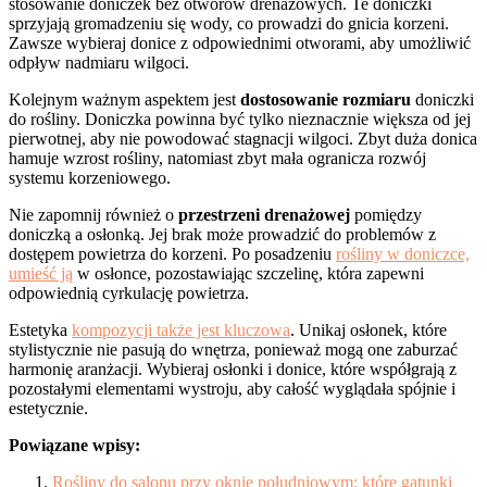
stosowanie doniczek bez otworów drenażowych. Te doniczki
sprzyjają gromadzeniu się wody, co prowadzi do gnicia korzeni.
Zawsze wybieraj donice z odpowiednimi otworami, aby umożliwić
odpływ nadmiaru wilgoci.
Kolejnym ważnym aspektem jest
dostosowanie rozmiaru
doniczki
do rośliny. Doniczka powinna być tylko nieznacznie większa od jej
pierwotnej, aby nie powodować stagnacji wilgoci. Zbyt duża donica
hamuje wzrost rośliny, natomiast zbyt mała ogranicza rozwój
systemu korzeniowego.
Nie zapomnij również o
przestrzeni drenażowej
pomiędzy
doniczką a osłonką. Jej brak może prowadzić do problemów z
dostępem powietrza do korzeni. Po posadzeniu
rośliny w doniczce,
umieść ją
w osłonce, pozostawiając szczelinę, która zapewni
odpowiednią cyrkulację powietrza.
Estetyka
kompozycji także jest kluczowa
. Unikaj osłonek, które
stylistycznie nie pasują do wnętrza, ponieważ mogą one zaburzać
harmonię aranżacji. Wybieraj osłonki i donice, które współgrają z
pozostałymi elementami wystroju, aby całość wyglądała spójnie i
estetycznie.
Powiązane wpisy:
Rośliny do salonu przy oknie południowym: które gatunki