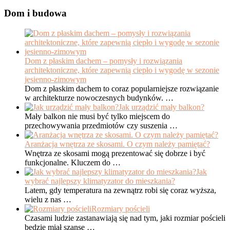
Dom i budowa
Dom z płaskim dachem – pomysły i rozwiązania
architektoniczne, które zapewnią ciepło i wygodę w sezonie
jesienno-zimowym
Dom z płaskim dachem to coraz popularniejsze rozwiązanie
w architekturze nowoczesnych budynków. …
Jak urządzić mały balkon?
Mały balkon nie musi być tylko miejscem do
przechowywania przedmiotów czy suszenia …
Aranżacja wnętrza ze skosami. O czym należy pamiętać?
Wnętrza ze skosami mogą prezentować się dobrze i być
funkcjonalne. Kluczem do …
Jak
wybrać najlepszy klimatyzator do mieszkania?
Latem, gdy temperatura na zewnątrz robi się coraz wyższa,
wielu z nas …
Rozmiary pościeli
Czasami ludzie zastanawiają się nad tym, jaki rozmiar pościeli
będzie miał szansę …