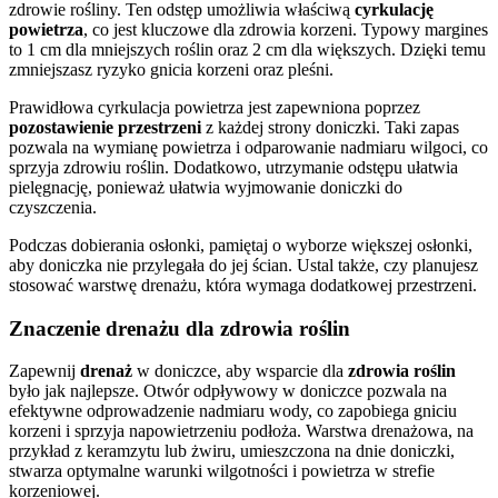
zdrowie rośliny. Ten odstęp umożliwia właściwą
cyrkulację
powietrza
, co jest kluczowe dla zdrowia korzeni. Typowy margines
to 1 cm dla mniejszych roślin oraz 2 cm dla większych. Dzięki temu
zmniejszasz ryzyko gnicia korzeni oraz pleśni.
Prawidłowa cyrkulacja powietrza jest zapewniona poprzez
pozostawienie przestrzeni
z każdej strony doniczki. Taki zapas
pozwala na wymianę powietrza i odparowanie nadmiaru wilgoci, co
sprzyja zdrowiu roślin. Dodatkowo, utrzymanie odstępu ułatwia
pielęgnację, ponieważ ułatwia wyjmowanie doniczki do
czyszczenia.
Podczas dobierania osłonki, pamiętaj o wyborze większej osłonki,
aby doniczka nie przylegała do jej ścian. Ustal także, czy planujesz
stosować warstwę drenażu, która wymaga dodatkowej przestrzeni.
Znaczenie drenażu dla zdrowia roślin
Zapewnij
drenaż
w doniczce, aby wsparcie dla
zdrowia roślin
było jak najlepsze. Otwór odpływowy w doniczce pozwala na
efektywne odprowadzenie nadmiaru wody, co zapobiega gniciu
korzeni i sprzyja napowietrzeniu podłoża. Warstwa drenażowa, na
przykład z keramzytu lub żwiru, umieszczona na dnie doniczki,
stwarza optymalne warunki wilgotności i powietrza w strefie
korzeniowej.