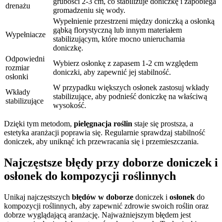
grubości 2-3 cm, co stabilizuje doniczkę i zapobiega
drenażu
gromadzeniu się wody.
Wypełnienie przestrzeni między doniczką a osłonką
gąbką florystyczną lub innym materiałem
Wypełniacze
stabilizującym, które mocno unieruchamia
doniczkę.
Odpowiedni
Wybierz osłonkę z zapasem 1-2 cm względem
rozmiar
doniczki, aby zapewnić jej stabilność.
osłonki
W przypadku większych osłonek zastosuj wkłady
Wkłady
stabilizujące, aby podnieść doniczkę na właściwą
stabilizujące
wysokość.
Dzięki tym metodom,
pielęgnacja roślin
staje się prostsza, a
estetyka aranżacji poprawia się. Regularnie sprawdzaj stabilność
doniczek, aby uniknąć ich przewracania się i przemieszczania.
Najczęstsze błędy przy doborze doniczek i
osłonek do kompozycji roślinnych
Unikaj najczęstszych
błędów w doborze
doniczek i
osłonek
do
kompozycji roślinnych, aby zapewnić zdrowie swoich roślin oraz
dobrze wyglądającą aranżację. Najważniejszym błędem jest