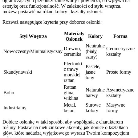
ograniczających przepuszczanie wody i powietrza, co wpływa na
estetykę oraz funkcjonalność. W zależności od stylu wnętrza,
możesz postawić na różne kolory i kształty osłonek.
Rozważ następujące kryteria przy doborze osłonki:
Materiały
Styl Wnętrza
Kolory
Forma
Osłonek
Neutralne
Drewno,
Geometryczne
Nowoczesny/Minimalistyczny
(biały,
ceramika
kształty
szary)
Plecionki
Pastele,
z trawy
Skandynawski
jasne
Proste formy
morskiej,
tony
rattan
Rattan,
Naturalne
Asymetryczne
Boho
glina,
barwy
kształty
wiklina
Metal,
Surowe
Masywne
Industrialny
beton
kolory
formy
Dobierz osłonkę w taki sposób, aby współgrała z charakterem
rośliny. Postaw na nietuzinkowe akcenty, jak donice o kształtach
głów, które nadadzą wyjątkowego wyrazu Twoim kompozycjom