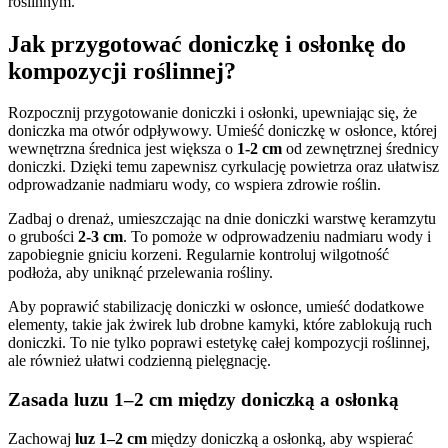
roślinnym.
Jak przygotować doniczkę i osłonkę do
kompozycji roślinnej?
Rozpocznij przygotowanie doniczki i osłonki, upewniając się, że
doniczka ma otwór odpływowy. Umieść doniczkę w osłonce, której
wewnętrzna średnica jest większa o
1-2 cm
od zewnętrznej średnicy
doniczki. Dzięki temu zapewnisz cyrkulację powietrza oraz ułatwisz
odprowadzanie nadmiaru wody, co wspiera zdrowie roślin.
Zadbaj o drenaż, umieszczając na dnie doniczki warstwę keramzytu
o grubości
2-3 cm
. To pomoże w odprowadzeniu nadmiaru wody i
zapobiegnie gniciu korzeni. Regularnie kontroluj wilgotność
podłoża, aby uniknąć przelewania rośliny.
Aby poprawić stabilizację doniczki w osłonce, umieść dodatkowe
elementy, takie jak żwirek lub drobne kamyki, które zablokują ruch
doniczki. To nie tylko poprawi estetykę całej kompozycji roślinnej,
ale również ułatwi codzienną pielęgnację.
Zasada luzu 1–2 cm między doniczką a osłonką
Zachowaj
luz 1–2 cm
między doniczką a osłonką, aby wspierać