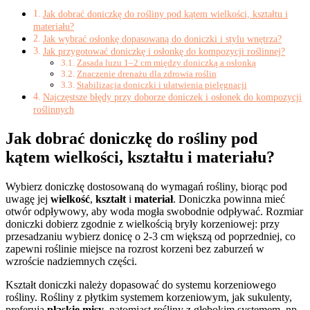
Jak dobrać doniczkę do rośliny pod kątem wielkości, kształtu i
materiału?
Jak wybrać osłonkę dopasowaną do doniczki i stylu wnętrza?
Jak przygotować doniczkę i osłonkę do kompozycji roślinnej?
Zasada luzu 1–2 cm między doniczką a osłonką
Znaczenie drenażu dla zdrowia roślin
Stabilizacja doniczki i ułatwienia pielęgnacji
Najczęstsze błędy przy doborze doniczek i osłonek do kompozycji
roślinnych
Jak dobrać doniczkę do rośliny pod
kątem wielkości, kształtu i materiału?
Wybierz doniczkę dostosowaną do wymagań rośliny, biorąc pod
uwagę jej
wielkość
,
kształt
i
materiał
. Doniczka powinna mieć
otwór odpływowy, aby woda mogła swobodnie odpływać. Rozmiar
doniczki dobierz zgodnie z wielkością bryły korzeniowej: przy
przesadzaniu wybierz donicę o 2-3 cm większą od poprzedniej, co
zapewni roślinie miejsce na rozrost korzeni bez zaburzeń w
wzroście nadziemnych części.
Kształt doniczki należy dopasować do systemu korzeniowego
rośliny. Rośliny z płytkim systemem korzeniowym, jak sukulenty,
preferują
płaskie misy
, natomiast rośliny z głębokim systemem, np.