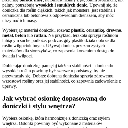
palmy, potrzebują
wysokich i smukłych donic
. Upewnij się, że
doniczka dla roślin ciężkich, takich jak monstera, jest stabilna i
ceramiczna lub betonowa z odpowiednim drenażem, aby móc
utrzymać ich masę.
Wybierając materiał doniczki, rozważ
plastik
,
ceramikę
,
drewno
,
metal
,
beton
lub
rattan
. Na przykład, terakota sprzyja roślinom
lubiącym suche podłoże, podczas gdy plastik działa dobrze dla
roślin wilgociolubnych. Używaj donic z przezroczystych
materiałów dla storczyków, co zapewnia korzeniom dostęp do
światła i wilgoci.
Dobierając doniczkę, pamiętaj także o stabilności – donice do
wysokich roślin powinny być szersze u podstawy, by nie
przewracały się. Dobrze dobrana doniczka sprzyja zdrowemu
wzrostowi rośliny oraz jej stabilności, co zapewnia zadowolenie z
uprawy.
Jak wybrać osłonkę dopasowaną do
doniczki i stylu wnętrza?
Wybierz osłonkę, która harmonizuje z doniczką oraz stylem
wnętrza. Osłonki powinny być wykonane z materiałów