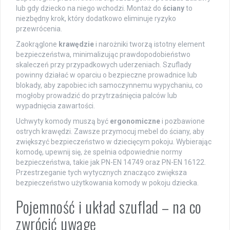
lub gdy dziecko na niego wchodzi. Montaż do
ściany
to
niezbędny krok, który dodatkowo eliminuje ryzyko
przewrócenia.
Zaokrąglone
krawędzie
i narożniki tworzą istotny element
bezpieczeństwa, minimalizując prawdopodobieństwo
skaleczeń przy przypadkowych uderzeniach. Szuflady
powinny działać w oparciu o bezpieczne prowadnice lub
blokady, aby zapobiec ich samoczynnemu wypychaniu, co
mogłoby prowadzić do przytrzaśnięcia palców lub
wypadnięcia zawartości.
Uchwyty komody muszą być
ergonomiczne
i pozbawione
ostrych krawędzi. Zawsze przymocuj mebel do ściany, aby
zwiększyć bezpieczeństwo w dziecięcym pokoju. Wybierając
komodę, upewnij się, że spełnia odpowiednie normy
bezpieczeństwa, takie jak PN-EN 14749 oraz PN-EN 16122.
Przestrzeganie tych wytycznych znacząco zwiększa
bezpieczeństwo użytkowania komody w pokoju dziecka.
Pojemność i układ szuflad – na co
zwrócić uwagę