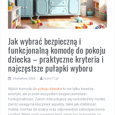
Jak wybrać bezpieczną i
funkcjonalną komodę do pokoju
dziecka – praktyczne kryteria i
najczęstsze pułapki wyboru
4 kwietnia 2026
room77.pl
Wybór komody do
pokoju dziecka
to nie tylko kwestia
estetyki, ale przede wszystkim bezpieczeństwa i
funkcjonalności. Zanim zdecydujesz się na konkretny model,
zwróć uwagę na kluczowe aspekty, takie jak stabilność
mebla, montaż do ściany oraz odpowiednie zabezpieczenia
szuflad. Wiele osób popełnia błąd, ignorując te kwestie, co