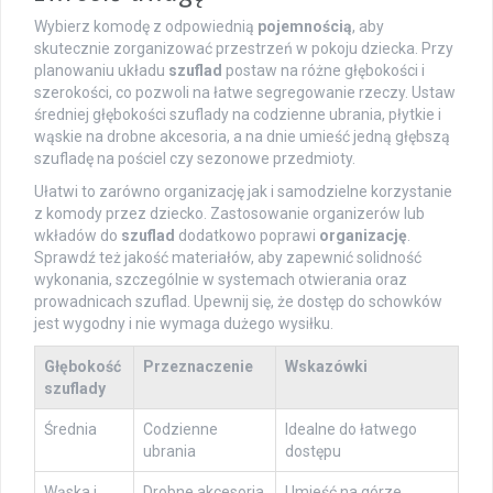
Wybierz komodę z odpowiednią
pojemnością
, aby
skutecznie zorganizować przestrzeń w pokoju dziecka. Przy
planowaniu układu
szuflad
postaw na różne głębokości i
szerokości, co pozwoli na łatwe segregowanie rzeczy. Ustaw
średniej głębokości szuflady na codzienne ubrania, płytkie i
wąskie na drobne akcesoria, a na dnie umieść jedną głębszą
szufladę na pościel czy sezonowe przedmioty.
Ułatwi to zarówno organizację jak i samodzielne korzystanie
z komody przez dziecko. Zastosowanie organizerów lub
wkładów do
szuflad
dodatkowo poprawi
organizację
.
Sprawdź też jakość materiałów, aby zapewnić solidność
wykonania, szczególnie w systemach otwierania oraz
prowadnicach szuflad. Upewnij się, że dostęp do schowków
jest wygodny i nie wymaga dużego wysiłku.
Głębokość
Przeznaczenie
Wskazówki
szuflady
Średnia
Codzienne
Idealne do łatwego
ubrania
dostępu
Wąska i
Drobne akcesoria
Umieść na górze