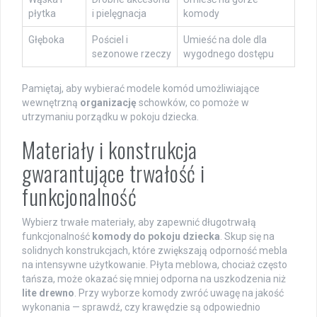
płytka
i pielęgnacja
komody
Głęboka
Pościel i
Umieść na dole dla
sezonowe rzeczy
wygodnego dostępu
Pamiętaj, aby wybierać modele komód umożliwiające
wewnętrzną
organizację
schowków, co pomoże w
utrzymaniu porządku w pokoju dziecka.
Materiały i konstrukcja
gwarantujące trwałość i
funkcjonalność
Wybierz trwałe materiały, aby zapewnić długotrwałą
funkcjonalność
komody do pokoju dziecka
. Skup się na
solidnych konstrukcjach, które zwiększają odporność mebla
na intensywne użytkowanie. Płyta meblowa, chociaż często
tańsza, może okazać się mniej odporna na uszkodzenia niż
lite drewno
. Przy wyborze komody zwróć uwagę na jakość
wykonania — sprawdź, czy krawędzie są odpowiednio