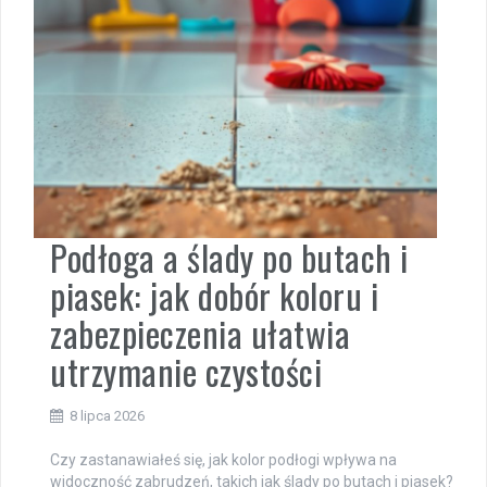
Podłoga a ślady po butach i
piasek: jak dobór koloru i
zabezpieczenia ułatwia
utrzymanie czystości
8 lipca 2026
Czy zastanawiałeś się, jak kolor podłogi wpływa na
widoczność zabrudzeń, takich jak ślady po butach i piasek?