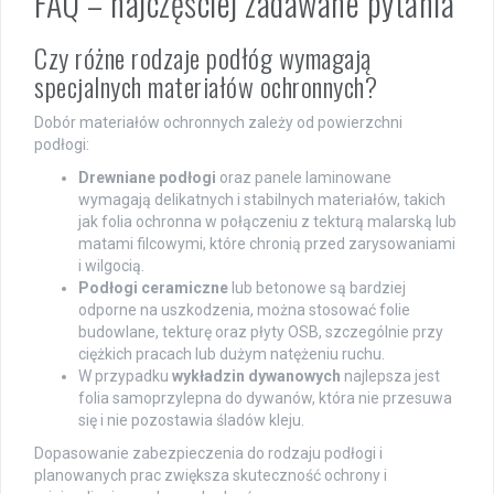
FAQ – najczęściej zadawane pytania
Czy różne rodzaje podłóg wymagają
specjalnych materiałów ochronnych?
Dobór materiałów ochronnych zależy od powierzchni
podłogi:
Drewniane podłogi
oraz panele laminowane
wymagają delikatnych i stabilnych materiałów, takich
jak folia ochronna w połączeniu z tekturą malarską lub
matami filcowymi, które chronią przed zarysowaniami
i wilgocią.
Podłogi ceramiczne
lub betonowe są bardziej
odporne na uszkodzenia, można stosować folie
budowlane, tekturę oraz płyty OSB, szczególnie przy
ciężkich pracach lub dużym natężeniu ruchu.
W przypadku
wykładzin dywanowych
najlepsza jest
folia samoprzylepna do dywanów, która nie przesuwa
się i nie pozostawia śladów kleju.
Dopasowanie zabezpieczenia do rodzaju podłogi i
planowanych prac zwiększa skuteczność ochrony i