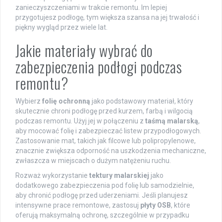
zanieczyszczeniami w trakcie remontu. Im lepiej
przygotujesz podłogę, tym większa szansa na jej trwałość i
piękny wygląd przez wiele lat.
Jakie materiały wybrać do
zabezpieczenia podłogi podczas
remontu?
Wybierz
folię ochronną
jako podstawowy materiał, który
skutecznie chroni podłogę przed kurzem, farbą i wilgocią
podczas remontu. Użyj jej w połączeniu z
taśmą malarską
,
aby mocować folię i zabezpieczać listew przypodłogowych.
Zastosowanie mat, takich jak filcowe lub polipropylenowe,
znacznie zwiększa odporność na uszkodzenia mechaniczne,
zwłaszcza w miejscach o dużym natężeniu ruchu.
Rozważ wykorzystanie
tektury malarskiej
jako
dodatkowego zabezpieczenia pod folię lub samodzielnie,
aby chronić podłogę przed uderzeniami. Jeśli planujesz
intensywne prace remontowe, zastosuj
płyty OSB
, które
oferują maksymalną ochronę, szczególnie w przypadku