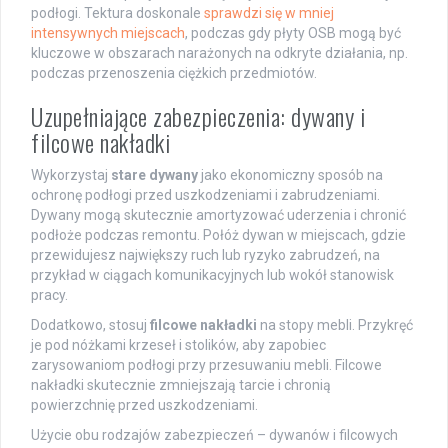
podłogi. Tektura doskonale
sprawdzi się w mniej
intensywnych miejscach
, podczas gdy płyty OSB mogą być
kluczowe w obszarach narażonych na odkryte działania, np.
podczas przenoszenia ciężkich przedmiotów.
Uzupełniające zabezpieczenia: dywany i
filcowe nakładki
Wykorzystaj
stare dywany
jako ekonomiczny sposób na
ochronę podłogi przed uszkodzeniami i zabrudzeniami.
Dywany mogą skutecznie amortyzować uderzenia i chronić
podłoże podczas remontu. Połóż dywan w miejscach, gdzie
przewidujesz największy ruch lub ryzyko zabrudzeń, na
przykład w ciągach komunikacyjnych lub wokół stanowisk
pracy.
Dodatkowo, stosuj
filcowe nakładki
na stopy mebli. Przykręć
je pod nóżkami krzeseł i stolików, aby zapobiec
zarysowaniom podłogi przy przesuwaniu mebli. Filcowe
nakładki skutecznie zmniejszają tarcie i chronią
powierzchnię przed uszkodzeniami.
Użycie obu rodzajów zabezpieczeń – dywanów i filcowych