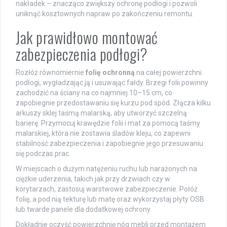
nakładek – znacząco zwiększy ochronę podłogi i pozwoli
uniknąć kosztownych napraw po zakończeniu remontu.
Jak prawidłowo montować
zabezpieczenia podłogi?
Rozłóż równomiernie
folię ochronną
na całej powierzchni
podłogi, wygładzając ją i usuwając fałdy. Brzegi folii powinny
zachodzić na ściany na co najmniej 10–15 cm, co
zapobiegnie przedostawaniu się kurzu pod spód. Złącza kilku
arkuszy sklej taśmą malarską, aby utworzyć szczelną
barierę. Przymocuj krawędzie folii i mat za pomocą taśmy
malarskiej, która nie zostawia śladów kleju, co zapewni
stabilność zabezpieczenia i zapobiegnie jego przesuwaniu
się podczas prac.
W miejscach o dużym natężeniu ruchu lub narażonych na
ciężkie uderzenia, takich jak przy drzwiach czy w
korytarzach, zastosuj warstwowe zabezpieczenie. Połóż
folię, a pod nią tekturę lub matę oraz wykorzystaj płyty OSB
lub twarde panele dla dodatkowej ochrony.
Dokładnie oczyść powierzchnię nóg mebli przed montażem