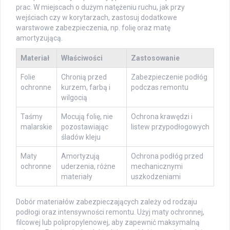
prac. W miejscach o dużym natężeniu ruchu, jak przy
wejściach czy w korytarzach, zastosuj dodatkowe
warstwowe zabezpieczenia, np. folię oraz matę
amortyzującą.
Materiał
Właściwości
Zastosowanie
Folie
Chronią przed
Zabezpieczenie podłóg
ochronne
kurzem, farbą i
podczas remontu
wilgocią
Taśmy
Mocują folię, nie
Ochrona krawędzi i
malarskie
pozostawiając
listew przypodłogowych
śladów kleju
Maty
Amortyzują
Ochrona podłóg przed
ochronne
uderzenia, różne
mechanicznymi
materiały
uszkodzeniami
Dobór materiałów zabezpieczających zależy od rodzaju
podłogi oraz intensywności remontu. Użyj maty ochronnej,
filcowej lub polipropylenowej, aby zapewnić maksymalną