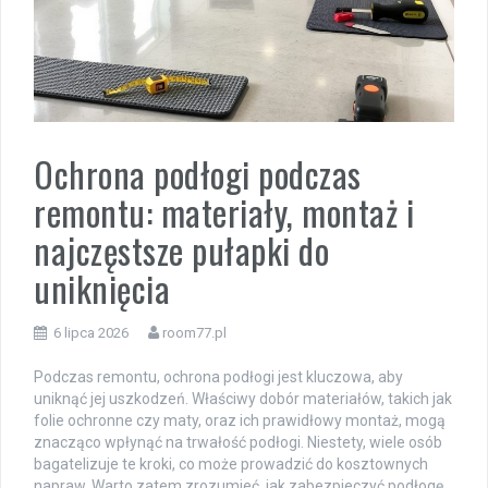
Ochrona podłogi podczas
remontu: materiały, montaż i
najczęstsze pułapki do
uniknięcia
6 lipca 2026
room77.pl
Podczas remontu, ochrona podłogi jest kluczowa, aby
uniknąć jej uszkodzeń. Właściwy dobór materiałów, takich jak
folie ochronne czy maty, oraz ich prawidłowy montaż, mogą
znacząco wpłynąć na trwałość podłogi. Niestety, wiele osób
bagatelizuje te kroki, co może prowadzić do kosztownych
napraw. Warto zatem zrozumieć, jak zabezpieczyć podłogę