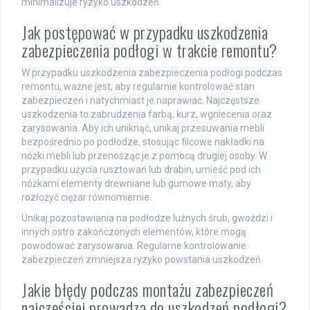
minimalizuje ryzyko uszkodzeń.
Jak postępować w przypadku uszkodzenia
zabezpieczenia podłogi w trakcie remontu?
W przypadku uszkodzenia zabezpieczenia podłogi podczas
remontu, ważne jest, aby regularnie kontrolować stan
zabezpieczeń i natychmiast je naprawiać. Najczęstsze
uszkodzenia to zabrudzenia farbą, kurz, wgniecenia oraz
zarysowania. Aby ich uniknąć, unikaj przesuwania mebli
bezpośrednio po podłodze, stosując filcowe nakładki na
nóżki mebli lub przenosząc je z pomocą drugiej osoby. W
przypadku użycia rusztowań lub drabin, umieść pod ich
nóżkami elementy drewniane lub gumowe maty, aby
rozłożyć ciężar równomiernie.
Unikaj pozostawiania na podłodze luźnych śrub, gwoździ i
innych ostro zakończonych elementów, które mogą
powodować zarysowania. Regularne kontrolowanie
zabezpieczeń zmniejsza ryzyko powstania uszkodzeń.
Jakie błędy podczas montażu zabezpieczeń
najczęściej prowadzą do uszkodzeń podłogi?