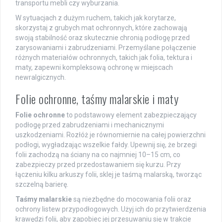
transportu mebli czy wyburzania.
W sytuacjach z dużym ruchem, takich jak korytarze,
skorzystaj z grubych mat ochronnych, które zachowają
swoją stabilność oraz skutecznie chronią podłogę przed
zarysowaniami i zabrudzeniami. Przemyślane połączenie
różnych materiałów ochronnych, takich jak folia, tektura i
maty, zapewni kompleksową ochronę w miejscach
newralgicznych.
Folie ochronne, taśmy malarskie i maty
Folie ochronne
to podstawowy element zabezpieczający
podłogę przed zabrudzeniami i mechanicznymi
uszkodzeniami. Rozłóż je równomiernie na całej powierzchni
podłogi, wygładzając wszelkie fałdy. Upewnij się, że brzegi
folii zachodzą na ściany na co najmniej 10–15 cm, co
zabezpieczy przed przedostawaniem się kurzu. Przy
łączeniu kilku arkuszy folii, sklej je taśmą malarską, tworząc
szczelną barierę.
Taśmy malarskie
są niezbędne do mocowania folii oraz
ochrony listew przypodłogowych. Użyj ich do przytwierdzenia
krawędzi folii, aby zapobiec jej przesuwaniu się w trakcie