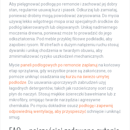
Aby pielęgnować podłogę po remoncie i zachować jej dobry
stan, regularnie usuwaj kurz i piasek. Odkurzaj lub zamiataj,
ponieważ drobiny mogą powodować zarysowania. Do mycia
używaj lekko wilgotnego mopa oraz specjalnych środków do
podłóg lakierowanych lub olejowanych. Unikaj nadmiernego
moczenia drewna, ponieważ może to prowadzić do jego
odkształcenia. Pod meble przyklej filcowe podkładki, aby
zapobiec rysom. W strefach o dużym natężeniu ruchu stosuj
dywaniki i unikaj chodzenia w twardym obuwiu, aby
zminimalizować ryzyko uszkodzeń mechanicznych.
Mycie
paneli podłogowych po remoncie zaplanuj
na końcowy
etap sprzątania, gdy wszystkie prace są zakończone, co
pomoże uniknąć osadzania się
kurzu na świeżo umytej
podłodze
. Do usuwania uporczywych zabrudzeń użyj
łagodnych detergentów, takich jak rozcieńczony ocet czy
płyn do naczyń. Stosuj miękkie ściereczki bawełniane lub z
mikrofibry, omijając twarde narzędzia i agresywne
chemikalia. Po myciu dokładnie osusz
podłogę i zapewnij
odpowiednią wentylację, aby przyspieszyć
schnięcie i uniknąć
smug.