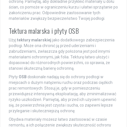
ochronę. Pamiętaj, aby dokładnie przykleić materiały u dołu
ścian, co pomoże w ograniczeniu kurzu i ułatwi sprzątanie po
zakończeniu prac. Odpowiednie zastosowanie tych
materiałów zwiększy bezpieczeństwo Twojej podłogi.
Tektura malarska i płyty OSB
Użyj
tektury malarskiej
jako dodatkowego zabezpieczenia
podłogi. Może ona chronić ją przed uderzeniami i
zabrudzeniami, zwłaszcza gdy położona jest pod innymi
materiałami ochronnymi, jak folia. Tekturę łatwo ułożyć i
dopasować do różnorodnych powierzchni, co sprawia, że
stanowi skuteczną barierę ochronną.
Płyty
OSB
doskonale nadają się do ochrony podłogi w
miejscach o dużym natężeniu ruchu oraz podczas ciężkich
prac remontowych. Stosuj je, gdy w pomieszczeniu
przewidujesz intensywną eksploatację, aby zminimalizować
ryzyko uszkodzeń. Pamiętaj, aby przed ich użyciem upewnić
się, że powierzchnia jest czysta i sucha, co zapewni lepsze
przyleganie i skuteczniejszą ochronę.
Obydwa materiały możesz łatwo zastosować w czasie
remontu, a ich połączenie zwiększy skuteczność ochrony