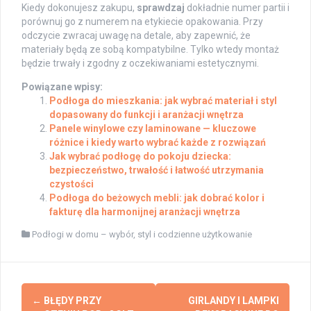
Kiedy dokonujesz zakupu,
sprawdzaj
dokładnie numer partii i
porównuj go z numerem na etykiecie opakowania. Przy
odczycie zwracaj uwagę na detale, aby zapewnić, że
materiały będą ze sobą kompatybilne. Tylko wtedy montaż
będzie trwały i zgodny z oczekiwaniami estetycznymi.
Powiązane wpisy:
Podłoga do mieszkania: jak wybrać materiał i styl
dopasowany do funkcji i aranżacji wnętrza
Panele winylowe czy laminowane — kluczowe
różnice i kiedy warto wybrać każde z rozwiązań
Jak wybrać podłogę do pokoju dziecka:
bezpieczeństwo, trwałość i łatwość utrzymania
czystości
Podłoga do beżowych mebli: jak dobrać kolor i
fakturę dla harmonijnej aranżacji wnętrza
Podłogi w domu – wybór, styl i codzienne użytkowanie
Post
←
BŁĘDY PRZY
GIRLANDY I LAMPKI