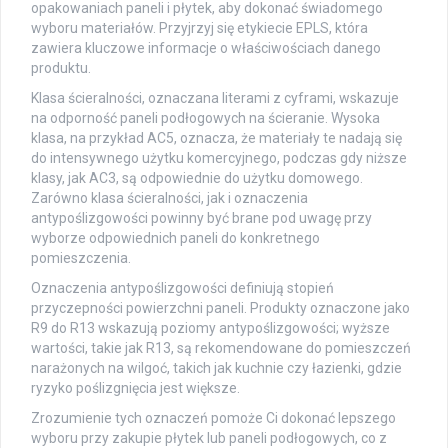
opakowaniach paneli i płytek, aby dokonać świadomego
wyboru materiałów. Przyjrzyj się etykiecie EPLS, która
zawiera kluczowe informacje o właściwościach danego
produktu.
Klasa ścieralności, oznaczana literami z cyframi, wskazuje
na odporność paneli podłogowych na ścieranie. Wysoka
klasa, na przykład AC5, oznacza, że materiały te nadają się
do intensywnego użytku komercyjnego, podczas gdy niższe
klasy, jak AC3, są odpowiednie do użytku domowego.
Zarówno klasa ścieralności, jak i oznaczenia
antypoślizgowości powinny być brane pod uwagę przy
wyborze odpowiednich paneli do konkretnego
pomieszczenia.
Oznaczenia antypoślizgowości definiują stopień
przyczepności powierzchni paneli. Produkty oznaczone jako
R9 do R13 wskazują poziomy antypoślizgowości; wyższe
wartości, takie jak R13, są rekomendowane do pomieszczeń
narażonych na wilgoć, takich jak kuchnie czy łazienki, gdzie
ryzyko poślizgnięcia jest większe.
Zrozumienie tych oznaczeń pomoże Ci dokonać lepszego
wyboru przy zakupie płytek lub paneli podłogowych, co z