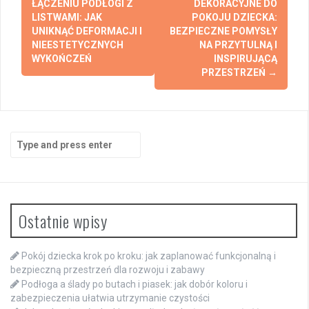
navigation
ŁĄCZENIU PODŁOGI Z
DEKORACYJNE DO
LISTWAMI: JAK
POKOJU DZIECKA:
UNIKNĄĆ DEFORMACJI I
BEZPIECZNE POMYSŁY
NIEESTETYCZNYCH
NA PRZYTULNĄ I
WYKOŃCZEŃ
INSPIRUJĄCĄ
PRZESTRZEŃ
→
Search
for:
Ostatnie wpisy
Pokój dziecka krok po kroku: jak zaplanować funkcjonalną i
bezpieczną przestrzeń dla rozwoju i zabawy
Podłoga a ślady po butach i piasek: jak dobór koloru i
zabezpieczenia ułatwia utrzymanie czystości