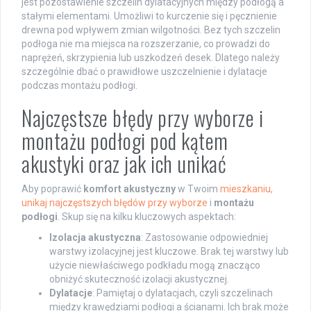
jest pozostawienie szczelin dylatacyjnych między podłogą a
stałymi elementami. Umożliwi to kurczenie się i pęcznienie
drewna pod wpływem zmian wilgotności. Bez tych szczelin
podłoga nie ma miejsca na rozszerzanie, co prowadzi do
naprężeń, skrzypienia lub uszkodzeń desek. Dlatego należy
szczególnie dbać o prawidłowe uszczelnienie i dylatacje
podczas montażu podłogi.
Najczęstsze błędy przy wyborze i
montażu podłogi pod kątem
akustyki oraz jak ich unikać
Aby poprawić
komfort akustyczny
w Twoim
mieszkaniu,
unikaj najczęstszych błędów przy wyborze
i
montażu
podłogi
. Skup się na kilku kluczowych aspektach:
Izolacja akustyczna
: Zastosowanie odpowiedniej
warstwy izolacyjnej jest kluczowe. Brak tej warstwy lub
użycie niewłaściwego podkładu mogą znacząco
obniżyć skuteczność izolacji akustycznej.
Dylatacje
: Pamiętaj o dylatacjach, czyli szczelinach
między krawędziami podłogi a ścianami. Ich brak może