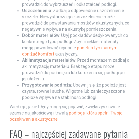
prowadzić do wybrzuszeń i odkształceń podłogi.
Uszczelnienia
: Zadbaj o odpowiednie uszczelnienie
szczelin. Niewystarczające uszczelnienie może
prowadzić do powstawania mostków akustycznych, co
negatywnie wpływa na akustykę pomieszczenia.
Dobór materiałów
: Użyj podkładów dedykowanych do
konkretnego typu podłogi. Zbyt miękkie materiały
mogą powodować uginanie
paneli, a tym samym
obniżać komfort
akustyczny.
Aklimatyzacja materiałów
: Przed montażem zadbaj o
aklimatyzację materiału. Brak tego etapu może
prowadzić do puchnięcia lub kurczenia się podłogi po
jej ułożeniu.
Przygotowanie podłoża
: Upewnij się, że podłoże jest
czyste, równe i suche. Wilgotne lub zanieczyszczone
podłoże wpływa na stabilność podłogi.
Wiedząc, jakie błędy mogą się pojawić, zwiększysz swoje
szanse na jakościową i trwałą
podłogę, która spełni Twoje
oczekiwania akustyczne
.
FAQ – najczęściej zadawane pytania