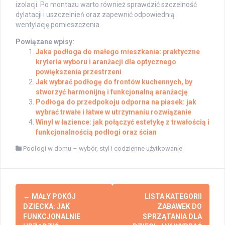
izolacji. Po montażu warto również sprawdzić szczelność
dylatacji i uszczelnień oraz zapewnić odpowiednią
wentylację pomieszczenia.
Powiązane wpisy:
Jaka podłoga do małego mieszkania: praktyczne
kryteria wyboru i aranżacji dla optycznego
powiększenia przestrzeni
Jak wybrać podłogę do frontów kuchennych, by
stworzyć harmonijną i funkcjonalną aranżację
Podłoga do przedpokoju odporna na piasek: jak
wybrać trwałe i łatwe w utrzymaniu rozwiązanie
Winyl w łazience: jak połączyć estetykę z trwałością i
funkcjonalnością podłogi oraz ścian
Podłogi w domu – wybór, styl i codzienne użytkowanie
Post
←
MAŁY POKÓJ
LISTA KATEGORII
navigation
DZIECKA: JAK
ZABAWEK DO
FUNKCJONALNIE
SPRZĄTANIA DLA