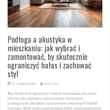
Podłoga a akustyka w
mieszkaniu: jak wybrać i
zamontować, by skutecznie
ograniczyć hałas i zachować
styl
27 czerwca 2026
room77.pl
Aby skutecznie ograniczyć hałas w mieszkaniu, kluczowe
jest nie tylko wybranie odpowiednich materiałów
podłogowych, ale także zastosowanie właściwych technik
montażu. Wiele osób popełnia błędy, które mogą negatywnie