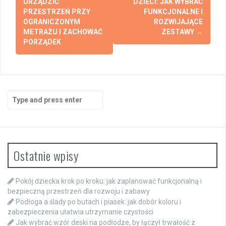
URZĄDZIĆ
DZIECI: JAK WYBRAĆ
PRZESTRZEŃ PRZY
FUNKCJONALNE I
OGRANICZONYM
ROZWIJAJĄCE
METRAŻU I ZACHOWAĆ
ZESTAWY
→
PORZĄDEK
Search
for:
Ostatnie wpisy
Pokój dziecka krok po kroku: jak zaplanować funkcjonalną i
bezpieczną przestrzeń dla rozwoju i zabawy
Podłoga a ślady po butach i piasek: jak dobór koloru i
zabezpieczenia ułatwia utrzymanie czystości
Jak wybrać wzór deski na podłodze, by łączył trwałość z