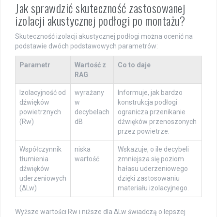
Jak sprawdzić skuteczność zastosowanej
izolacji akustycznej podłogi po montażu?
Skuteczność izolacji akustycznej podłogi można ocenić na
podstawie dwóch podstawowych parametrów:
Parametr
Wartość z
Co to daje
RAG
Izolacyjność od
wyrażany
Informuje, jak bardzo
dźwięków
w
konstrukcja podłogi
powietrznych
decybelach
ogranicza przenikanie
(Rw)
dB
dźwięków przenoszonych
przez powietrze.
Współczynnik
niska
Wskazuje, o ile decybeli
tłumienia
wartość
zmniejsza się poziom
dźwięków
hałasu uderzeniowego
uderzeniowych
dzięki zastosowaniu
(ΔLw)
materiału izolacyjnego.
Wyższe wartości Rw i niższe dla ΔLw świadczą o lepszej