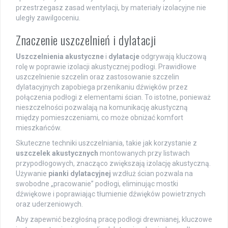
przestrzegasz zasad wentylacji, by materiały izolacyjne nie
uległy zawilgoceniu.
Znaczenie uszczelnień i dylatacji
Uszczelnienia akustyczne
i
dylatacje
odgrywają kluczową
rolę w poprawie izolacji akustycznej podłogi. Prawidłowe
uszczelnienie szczelin oraz zastosowanie szczelin
dylatacyjnych zapobiega przenikaniu dźwięków przez
połączenia podłogi z elementami ścian. To istotne, ponieważ
nieszczelności pozwalają na komunikację akustyczną
między pomieszczeniami, co może obniżać komfort
mieszkańców.
Skuteczne techniki uszczelniania, takie jak korzystanie z
uszczelek akustycznych
montowanych przy listwach
przypodłogowych, znacząco zwiększają izolację akustyczną.
Używanie
pianki dylatacyjnej
wzdłuż ścian pozwala na
swobodne „pracowanie” podłogi, eliminując mostki
dźwiękowe i poprawiając tłumienie dźwięków powietrznych
oraz uderzeniowych.
Aby zapewnić bezgłośną pracę podłogi drewnianej, kluczowe