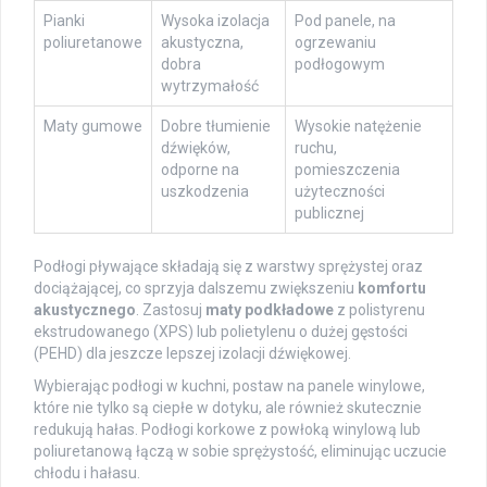
Pianki
Wysoka izolacja
Pod panele, na
poliuretanowe
akustyczna,
ogrzewaniu
dobra
podłogowym
wytrzymałość
Maty gumowe
Dobre tłumienie
Wysokie natężenie
dźwięków,
ruchu,
odporne na
pomieszczenia
uszkodzenia
użyteczności
publicznej
Podłogi pływające składają się z warstwy sprężystej oraz
dociążającej, co sprzyja dalszemu zwiększeniu
komfortu
akustycznego
. Zastosuj
maty podkładowe
z polistyrenu
ekstrudowanego (XPS) lub polietylenu o dużej gęstości
(PEHD) dla jeszcze lepszej izolacji dźwiękowej.
Wybierając podłogi w kuchni, postaw na panele winylowe,
które nie tylko są ciepłe w dotyku, ale również skutecznie
redukują hałas. Podłogi korkowe z powłoką winylową lub
poliuretanową łączą w sobie sprężystość, eliminując uczucie
chłodu i hałasu.