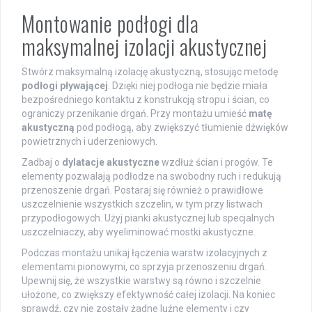
Montowanie podłogi dla
maksymalnej izolacji akustycznej
Stwórz maksymalną izolację akustyczną, stosując metodę
podłogi pływającej
. Dzięki niej podłoga nie będzie miała
bezpośredniego kontaktu z konstrukcją stropu i ścian, co
ograniczy przenikanie drgań. Przy montażu umieść
matę
akustyczną
pod podłogą, aby zwiększyć tłumienie dźwięków
powietrznych i uderzeniowych.
Zadbaj o
dylatacje akustyczne
wzdłuż ścian i progów. Te
elementy pozwalają podłodze na swobodny ruch i redukują
przenoszenie drgań. Postaraj się również o prawidłowe
uszczelnienie wszystkich szczelin, w tym przy listwach
przypodłogowych. Użyj pianki akustycznej lub specjalnych
uszczelniaczy, aby wyeliminować mostki akustyczne.
Podczas montażu unikaj łączenia warstw izolacyjnych z
elementami pionowymi, co sprzyja przenoszeniu drgań.
Upewnij się, że wszystkie warstwy są równo i szczelnie
ułożone, co zwiększy efektywność całej izolacji. Na koniec
sprawdź, czy nie zostały żadne luźne elementy i czy