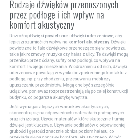
Rodzaje dźwięków przenoszonych
przez podłogę i ich wpływ na
komfort akustyczny
Rozróżnij
dźwięki powietrzne
i
dźwięki uderzeniowe
, aby
lepiej zrozumieć ich wpływ na
komfort akustyczny
. Dźwięki
powietrzne to fale dźwiękowe przenoszące się w powietrzu,
takie jak rozmowy, muzyka czy hałas z ulicy. Te dźwięki mogą
przenikać przez ściany, sufity oraz podłogi, co wpływa na
komfort Twojego mieszkania. W odróżnieniu od nich, dźwięki
uderzeniowe powstają w wyniku bezpośredniego kontaktu z
podłogą, np. przy chodzeniu, przesuwaniu mebli czy
upuszczaniu przedmiotów. Mogą one być szczególnie
uciążliwe, ponieważ rozprzestrzeniają się po całej konstrukcji
budynku, co pogarsza akustykę wnętrza.
Jeśli wymagasz lepszych warunków akustycznych,
skoncentruj się na odpowiednich materiałach podłogowych
oraz ich izolacji. Użycie materiałów, które skutecznie tłumią
dźwięki, jest kluczowe. Używanie podkładów o odpowiedniej
grubości i gęstości znacznie obniża poziom hałasu, co
przekłada się na poprawę komfortu akustycznego. Wybór