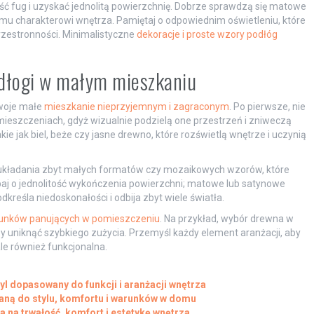
ość fug i uzyskać jednolitą powierzchnię. Dobrze sprawdzą się matowe
mu charakterowi wnętrza. Pamiętaj o odpowiednim oświetleniu, które
rzestronności. Minimalistyczne
dekoracje i proste wzory podłóg
podłogi w małym mieszkaniu
Twoje małe
mieszkanie nieprzyjemnym i zagraconym
. Po pierwsze, nie
mieszczeniach, gdyż wizualnie podzielą one przestrzeń i zniweczą
kie jak biel, beże czy jasne drewno, które rozświetlą wnętrze i uczynią
j układania zbyt małych formatów czy mozaikowych wzorów, które
aj o jednolitość wykończenia powierzchni; matowe lub satynowe
kreśla niedoskonałości i odbija zbyt wiele światła.
runków panujących w pomieszczeniu
. Na przykład, wybór drewna w
y uniknąć szybkiego zużycia. Przemyśl każdy element aranżacji, aby
ale również funkcjonalna.
yl dopasowany do funkcji i aranżacji wnętrza
aną do stylu, komfortu i warunków w domu
a na trwałość, komfort i estetykę wnętrza