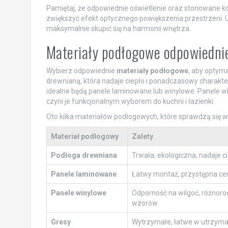
Pamiętaj, że odpowiednie oświetlenie oraz stonowane ko
zwiększyć efekt optycznego powiększenia przestrzeni. Uż
maksymalnie skupić się na harmonii wnętrza.
Materiały podłogowe odpowiedni
Wybierz odpowiednie
materiały podłogowe
, aby optym
drewnianą, która nadaje ciepło i ponadczasowy charakt
idealne będą panele laminowane lub winylowe. Panele win
czyni je funkcjonalnym wyborem do kuchni i łazienki.
Oto kilka materiałów podłogowych, które sprawdzą się 
Materiał podłogowy
Zalety
Podłoga drewniana
Trwała, ekologiczna, nadaje ci
Panele laminowane
Łatwy montaż, przystępna ce
Panele winylowe
Odporność na wilgoć, różnor
wzorów
Gresy
Wytrzymałe, łatwe w utrzyma