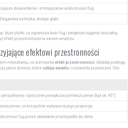
Lepsze doświetlenie i zmniejszenie widoczności fug
Elegancka estetyka, dodaje głębi
 np. duże płytki, co ogranicza ilość fug i zwiększa ciągłość wizualną
ąć efekt przestronności w swoim wnętrzu.
zyjające efektowi przestronności
 całym mieszkaniu, co wzmacnia
efekt przestronności
. Układaj podłogę
ż czy jasne drewno, które
odbija światło
i rozświetla przestrzeń. Oto
 perspektywy i optycznie powiększa pomieszczenie (kąt ok. 45°).
eszczenie, co korzystnie wpływa na jego proporcje.
doczność fug przez układanie prostopadłe do okna.