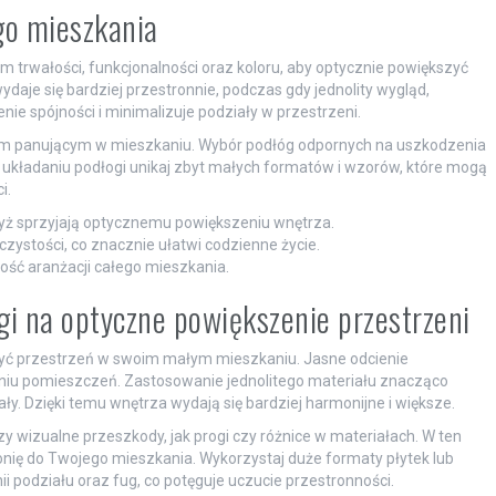
go mieszkania
trwałości, funkcjonalności oraz koloru, aby optycznie powiększyć
ydaje się bardziej przestronnie, podczas gdy jednolity wygląd,
ie spójności i minimalizuje podziały w przestrzeni.
om panującym w mieszkaniu. Wybór podłóg odpornych na uszkodzenia
y układaniu podłogi unikaj zbyt małych formatów i wzorów, które mogą
i.
dyż sprzyjają optycznemu powiększeniu wnętrza.
czystości, co znacznie ułatwi codzienne życie.
ość aranżacji całego mieszkania.
ogi na optyczne powiększenie przestrzeni
yć przestrzeń w swoim małym mieszkaniu. Jasne odcienie
niu pomieszczeń. Zastosowanie jednolitego materiału znacząco
ły. Dzięki temu wnętrza wydają się bardziej harmonijne i większe.
czy wizualne przeszkody, jak progi czy różnice w materiałach. W ten
nię do Twojego mieszkania. Wykorzystaj duże formaty płytek lub
ii podziału oraz fug, co potęguje uczucie przestronności.