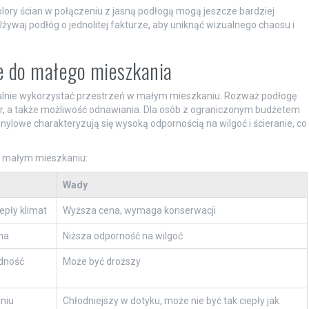
lory ścian w połączeniu z jasną podłogą mogą jeszcze bardziej
ywaj podłóg o jednolitej fakturze, aby uniknąć wizualnego chaosu i
e do małego mieszkania
alnie wykorzystać przestrzeń w małym mieszkaniu. Rozważ podłogę
er, a także możliwość odnawiania. Dla osób z ograniczonym budżetem
ylowe charakteryzują się wysoką odpornością na wilgoć i ścieranie, co
w małym mieszkaniu:
Wady
epły klimat
Wyższa cena, wymaga konserwacji
na
Niższa odporność na wilgoć
odność
Może być droższy
niu
Chłodniejszy w dotyku, może nie być tak ciepły jak