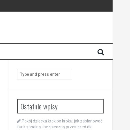
Search
for:
Ostatnie wpisy
Pokój dziecka krok po kroku: jak zaplanować
funkcjonalną i bezpieczną przestrzeń dla