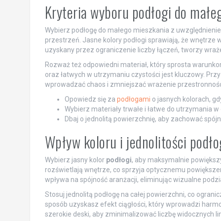
Kryteria wyboru podłogi do małe
Wybierz podłogę do małego mieszkania z uwzględnieniem 
przestrzeń. Jasne kolory podłogi sprawiają, że wnętrze w
uzyskany przez ograniczenie liczby łączeń, tworzy wrażen
Rozważ też odpowiedni materiał, który sprosta warunk
oraz łatwych w utrzymaniu czystości jest kluczowy. Prz
wprowadzać chaos i zmniejszać wrażenie przestronnośc
Opowiedz się za
podłogami
o jasnych kolorach, g
Wybierz materiały trwałe i łatwe do utrzymania w 
Dbaj o jednolitą powierzchnię, aby zachować spójn
Wpływ koloru i jednolitości podł
Wybierz jasny kolor
podłogi
, aby maksymalnie powiększ
rozświetlają wnętrze, co sprzyja optycznemu powiększe
wpływa na spójność aranżacji, eliminując wizualne podzia
Stosuj jednolitą podłogę na całej powierzchni, co ograni
sposób uzyskasz efekt ciągłości, który wprowadzi harmo
szerokie deski, aby zminimalizować liczbę widocznych lin