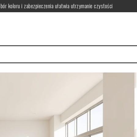
obór koloru i zabezpieczenia ułatwia utrzymanie czystości
ączył trwałość z dopasowaniem do stylu wnętrza
ak wybrać funkcjonalne i stylowe rozwiązania oszczędzające miejsce
gnacji i jak ich uniknąć w wilgotnym wnętrzu
iedy warto postawić na spójność i wygodę użytkowania
wać funkcjonalną i bezpieczną przestrzeń dla rozwoju i zabawy