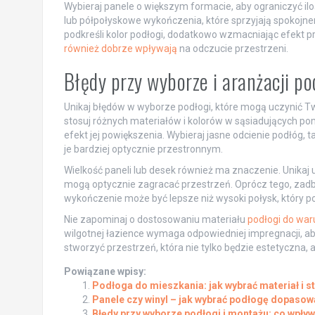
Wybieraj panele o większym formacie, aby ograniczyć il
lub półpołyskowe wykończenia, które sprzyjają spokojne
podkreśli kolor podłogi, dodatkowo wzmacniając efekt p
również dobrze wpływają
na odczucie przestrzeni.
Błędy przy wyborze i aranżacji 
Unikaj błędów w wyborze podłogi, które mogą uczynić 
stosuj różnych materiałów i kolorów w sąsiadujących po
efekt jej powiększenia. Wybieraj jasne odcienie podłóg, ta
je bardziej optycznie przestronnym.
Wielkość paneli lub desek również ma znaczenie. Unika
mogą optycznie zagracać przestrzeń. Oprócz tego, zadb
wykończenie może być lepsze niż wysoki połysk, który pod
Nie zapominaj o dostosowaniu materiału
podłogi do wa
wilgotnej łazience wymaga odpowiedniej impregnacji, ab
stworzyć przestrzeń, która nie tylko będzie estetyczna, 
Powiązane wpisy:
Podłoga do mieszkania: jak wybrać materiał i st
Panele czy winyl – jak wybrać podłogę dopasow
Błędy przy wyborze podłogi i montażu: co wpływ