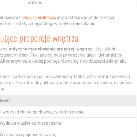
drewno
ałości oraz
klasę ścieralności
, aby dostosować je do miejsca
onalnej i estetycznej podłogi w małym mieszkaniu.
ujące proporcje wnętrza
la na
optyczne modelowanie proporcji wnętrza
. Użyj układu
zględem ścian. Taki zabieg tworzy wrażenie głębi i dynamiki, co
Alternatywnie, układaj podłogę równolegle do dłuższej ściany, aby
eszkaniu, co wzmocni spójność wizualną. Unikaj wzorów mozaikowych
trzeń. Pamiętaj, aby układać panele prostopadle do okna, co pozwoli
ug.
Efekt
Tworzy efekt perspektywy, zwiększa głębię
Wydłuża wąskie pomieszczenia
Wzmacnia spójność wizualną