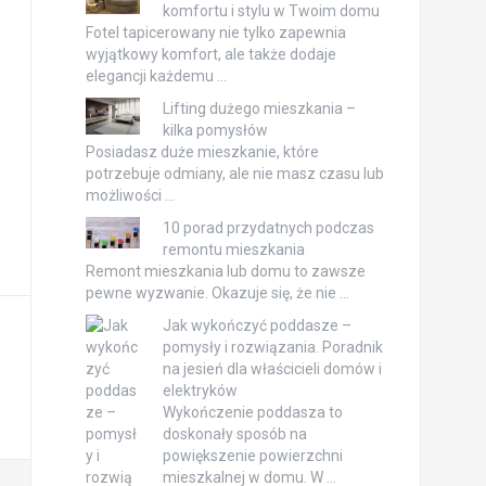
komfortu i stylu w Twoim domu
Fotel tapicerowany nie tylko zapewnia
wyjątkowy komfort, ale także dodaje
elegancji każdemu …
Lifting dużego mieszkania –
kilka pomysłów
Posiadasz duże mieszkanie, które
potrzebuje odmiany, ale nie masz czasu lub
możliwości …
10 porad przydatnych podczas
remontu mieszkania
Remont mieszkania lub domu to zawsze
pewne wyzwanie. Okazuje się, że nie …
Jak wykończyć poddasze –
pomysły i rozwiązania. Poradnik
na jesień dla właścicieli domów i
elektryków
Wykończenie poddasza to
doskonały sposób na
powiększenie powierzchni
mieszkalnej w domu. W …