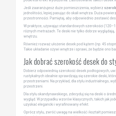
podkreśli efekt wydłużenia. Zastosowanie takich desek
Jeśli zaaranżujesz duże pomieszczenia, wybierz
szerok
jednolitości, lepiej pasując do skali wnętrza. Duża powie
przestronności. Pamiętaj, aby odpowiednio zestawić desk
W praktyce, używając standardowych szerokości (120–18
różnych metrażach. Te deski nie tylko dobrze wyglądają,
wnętrzu.
Również rozważ ułożenie desek pod kątem (np. 45 stopni
Takie układanie ożywi wnętrze i sprawi, że będzie ono bar
Jak dobrać szerokość desek do st
Dobierz odpowiednią szerokość desek podłogowych, uwzglę
rustykalnych idealnie sprawdzają się szerokie deski, kt
przestrzeniami. Na przykład, dla stylu industrialnego, w
przestrzeni.
Dla stylu skandynawskiego, zdecyduj się na deski o średn
wygląd. W przypadku wzorów klasycznych, takich jak jod
uzyskać elegancki i wyrafinowany efekt.
Oprócz stylu, zwróć uwagę na wielkość i kształt pomiesz