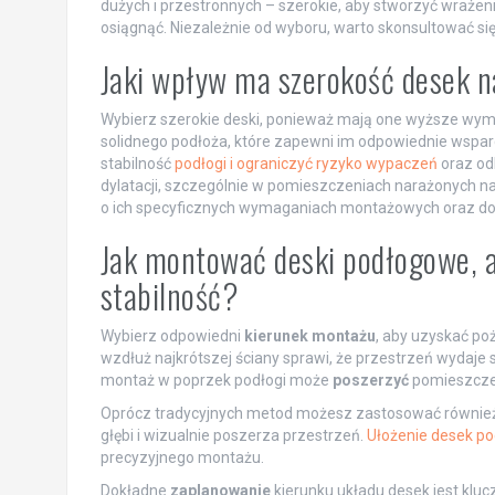
dużych i przestronnych – szerokie, aby stworzyć wrażeni
osiągnąć. Niezależnie od wyboru, warto skonsultować si
Jaki wpływ ma szerokość desek na
Wybierz szerokie deski, ponieważ mają one wyższe wym
solidnego podłoża, które zapewni im odpowiednie wsparc
stabilność
podłogi i ograniczyć ryzyko wypaczeń
oraz od
dylatacji, szczególnie w pomieszczeniach narażonych na 
o ich specyficznych wymaganiach montażowych oraz dostos
Jak montować deski podłogowe, a
stabilność?
Wybierz odpowiedni
kierunek montażu
, aby uzyskać p
wzdłuż najkrótszej ściany sprawi, że przestrzeń wydaje s
montaż w poprzek podłogi może
poszerzyć
pomieszczen
Oprócz tradycyjnych metod możesz zastosować również 
głębi i wizualnie poszerza przestrzeń.
Ułożenie desek po
precyzyjnego montażu.
Dokładne
zaplanowanie
kierunku układu desek jest klu