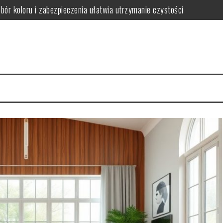
obór koloru i zabezpieczenia ułatwia utrzymanie czystości
ączył trwałość z dopasowaniem do stylu wnętrza
ak wybrać funkcjonalne i stylowe rozwiązania oszczędzające miejsce
gnacji i jak ich uniknąć w wilgotnym wnętrzu
iedy warto postawić na spójność i wygodę użytkowania
wać funkcjonalną i bezpieczną przestrzeń dla rozwoju i zabawy