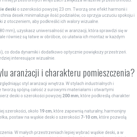
 w mniej przestronnych wnętrzach zwiększa wrażenie przestronności.
ie deski
o szerokości powyżej 23 cm. Tworzą one efekt harmonii i
rzchnia desek minimalizuje ilość podziałów, co sprzyja uczuciu spokoju i
i z otoczeniem, aby podkreślić ich walory wizualne.
0 mm), uzyskasz uniwersalność w aranżacji, która sprawdzi się w
 ale również są łatwe w obróbce, co ułatwia ich montaż w każdym
), co doda dynamiki i dodatkowo optycznie powiększy przestrzeń.
dziej interesujące wizualnie.
ylu aranżacji i charakteru pomieszczenia?
dniając styl aranżacji wnętrza. W stylach industrialnych i
óre tworzą spójną całość z surowymi materiałami i otwartymi
ybierz deski o szerokości powyżej
200 mm
, które podkreślą charakter
iej szerokości, około
19 cm
, które zapewnią naturalny, harmonijny
ełka, postaw na wąskie deski o szerokości
7-10 cm
, które pozwolą
czenia. W małych przestrzeniach lepiej wybrać wąskie deski, a w