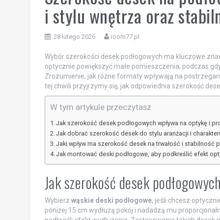
i stylu wnętrza oraz stabi
28 lutego 2026
room77.pl
Wybór szerokości desek podłogowych ma kluczowe znacze
optycznie powiększyć małe pomieszczenia, podczas gdy
Zrozumienie, jak różne formaty wpływają na postrzeganie 
tej chwili przyjrzymy się, jak odpowiednia szerokość de
W tym artykule przeczytasz
Jak szerokość desek podłogowych wpływa na optykę i pr
Jak dobrać szerokość desek do stylu aranżacji i charakt
Jaki wpływ ma szerokość desek na trwałość i stabilność 
Jak montować deski podłogowe, aby podkreślić efekt opt
Jak szerokość desek podłogowych
Wybierz
wąskie deski podłogowe
, jeśli chcesz optycz
poniżej 15 cm wydłużą pokój i nadadzą mu proporcjonal