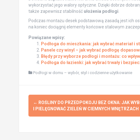
wykorzystać jego walory optyczne. Dzięki dobrze dobran
także zapewnisz stabilność
ułożenia podłogi
.
Podczas montażu desek podstawową zasadą jest ich ostroż
na koniec dociągnij elementy końcowe stalowym zaczep
Powiązane wpisy:
Podłoga do mieszkania: jak wybrać materiał i st
Panele czy winyl – jak wybrać podłogę dopasow
Błędy przy wyborze podłogi i montażu: co wpływ
Podłoga do łazienki: jak wybrać trwały i bezpiec
Podłogi w domu – wybór, styl i codzienne użytkowanie
Post
←
ROŚLINY DO PRZEDPOKOJU BEZ OKNA: JAK WY
navigation
I PIELĘGNOWAĆ ZIELEŃ W CIEMNYCH WNĘTRZACH