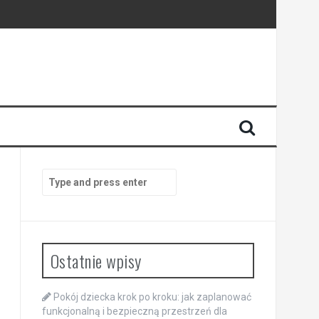
Search
for:
Ostatnie wpisy
Pokój dziecka krok po kroku: jak zaplanować
funkcjonalną i bezpieczną przestrzeń dla