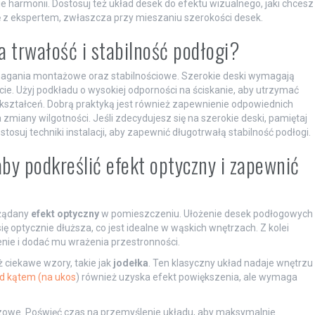
e harmonii. Dostosuj też układ desek do efektu wizualnego, jaki chcesz
ę z ekspertem, zwłaszcza przy mieszaniu szerokości desek.
 trwałość i stabilność podłogi?
agania montażowe oraz stabilnościowe. Szerokie deski wymagają
ie. Użyj podkładu o wysokiej odporności na ściskanie, aby utrzymać
kształceń. Dobrą praktyką jest również zapewnienie odpowiednich
zmiany wilgotności. Jeśli zdecydujesz się na szerokie deski, pamiętaj
uj techniki instalacji, aby zapewnić długotrwałą stabilność podłogi.
by podkreślić efekt optyczny i zapewnić
ożądany
efekt optyczny
w pomieszczeniu. Ułożenie desek podłogowych
ię optycznie dłuższa, co jest idealne w wąskich wnętrzach. Z kolei
ie i dodać mu wrażenia przestronności.
ciekawe wzory, takie jak
jodełka
. Ten klasyczny układ nadaje wnętrzu
d kątem (na ukos
) również uzyska efekt powiększenia, ale wymaga
czowe. Poświęć czas na przemyślenie układu, aby maksymalnie