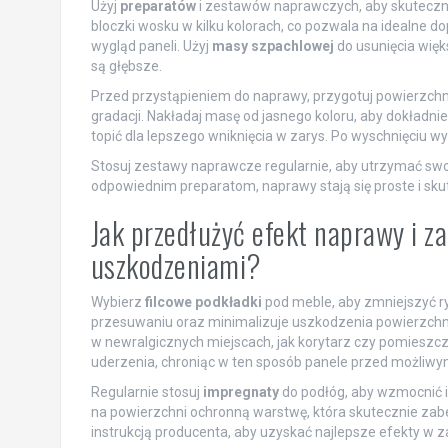
Użyj
preparatów
i zestawów naprawczych, aby skuteczni
bloczki wosku w kilku kolorach, co pozwala na idealne 
wygląd paneli. Użyj
masy szpachlowej
do usunięcia więk
są głębsze.
Przed przystąpieniem do naprawy, przygotuj powierzchnię
gradacji. Nakładaj masę od jasnego koloru, aby dokład
topić dla lepszego wniknięcia w zarys. Po wyschnięciu w
Stosuj zestawy naprawcze regularnie, aby utrzymać swoj
odpowiednim preparatom, naprawy stają się proste i sku
Jak przedłużyć efekt naprawy i z
uszkodzeniami?
Wybierz
filcowe podkładki
pod meble, aby zmniejszyć ry
przesuwaniu oraz minimalizuje uszkodzenia powierzchn
w newralgicznych miejscach, jak korytarz czy pomieszc
uderzenia, chroniąc w ten sposób panele przed możliwym
Regularnie stosuj
impregnaty
do podłóg, aby wzmocnić i
na powierzchni ochronną warstwę, która skutecznie zab
instrukcją producenta, aby uzyskać najlepsze efekty w z