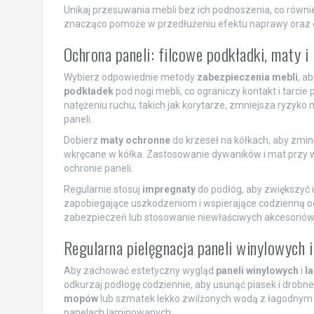
Unikaj przesuwania mebli bez ich podnoszenia, co rów
znacząco pomoże w przedłużeniu efektu naprawy oraz o
Ochrona paneli: filcowe podkładki, maty i
Wybierz odpowiednie metody
zabezpieczenia mebli
, a
podkładek
pod nogi mebli, co ograniczy kontakt i tarc
natężeniu ruchu, takich jak korytarze, zmniejsza ryzy
paneli.
Dobierz
maty ochronne
do krzeseł na kółkach, aby zmi
wkręcane w kółka. Zastosowanie dywaników i mat przy w
ochronie paneli.
Regularnie stosuj
impregnaty
do podłóg, aby zwiększyć i
zapobiegające uszkodzeniom i wspierające codzienną oc
zabezpieczeń lub stosowanie niewłaściwych akcesoriów
Regularna pielęgnacja paneli winylowych 
Aby zachować estetyczny wygląd
paneli winylowych
i
l
odkurzaj podłogę codziennie, aby usunąć piasek i dro
mopów
lub szmatek lekko zwilżonych wodą z łagodnym 
panelach laminowanych.