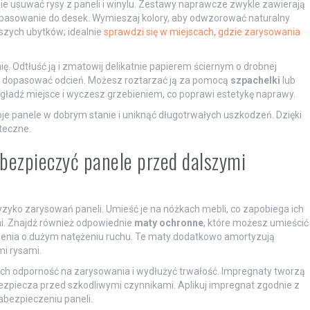
e usuwać rysy z paneli i winylu. Zestawy naprawcze zwykle zawierają
dopasowanie do desek. Wymieszaj kolory, aby odwzorować naturalny
szych ubytków; idealnie
sprawdzi się w miejscach, gdzie zarysowania
. Odtłuść ją i zmatowij delikatnie papierem ściernym o drobnej
nie dopasować odcień. Możesz roztarzać ją za pomocą
szpachelki
lub
ygładź miejsce i wyczesz grzebieniem, co poprawi estetykę naprawy.
e panele w dobrym stanie i uniknąć długotrwałych uszkodzeń. Dzięki
teczne.
abezpieczyć panele przed dalszymi
zyko zarysowań paneli. Umieść je na nóżkach mebli, co zapobiega ich
i. Znajdź również odpowiednie
maty ochronne
, które możesz umieścić
zenia o dużym natężeniu ruchu. Te maty dodatkowo amortyzują
i rysami.
ch odporność na zarysowania i wydłużyć trwałość. Impregnaty tworzą
ezpiecza przed szkodliwymi czynnikami. Aplikuj impregnat zgodnie z
abezpieczeniu paneli.