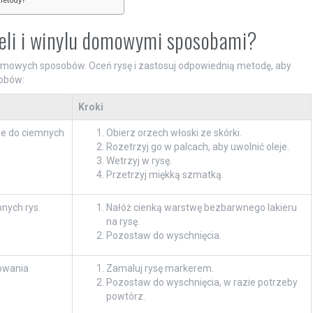
metody?
neli i winylu domowymi sposobami?
z domowych sposobów. Oceń rysę i zastosuj odpowiednią metodę, aby
sobów:
Kroki
lne do ciemnych
Obierz orzech włoski ze skórki.
Rozetrzyj go w palcach, aby uwolnić oleje.
Wetrzyj w rysę.
Przetrzyj miękką szmatką.
nych rys.
Nałóż cienką warstwę bezbarwnego lakieru
na rysę.
Pozostaw do wyschnięcia.
owania
Zamaluj rysę markerem.
Pozostaw do wyschnięcia, w razie potrzeby
powtórz.