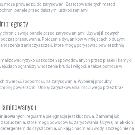
nież może prowadzić do zarysowań. Zastosowanie tych metod
chroni panele przed dalszymi uszkodzeniami.
 impregnaty
by chronić swoje panele przed zarysowaniami. Używaj
filcowych
ie podczas przesuwania. Położenie dywaników w miejscach o dużym
ko nanoszenia zanieczyszczeń, które mogą porysować powierzchnię
nimalizować ryzyko uszkodzeń spowodowanych przez piasek i kamyki
ejściach ograniczy wnoszenie brudu i wilgoci, a także pomoże w
ch trwałość i odporność na zarysowania. Wybieraj produkty
hronę powierzchni. Unikaj zaryszkowania, możliwego przez brak
.
i laminowanych
aminowanych
, regularna pielęgnacja jest kluczowa. Zamiataj lub
bne zabrudzenia, które mogą powodować zarysowania. Używaj
miękkich
detergentem do czyszczenia, unikając nadmiaru wody, szczególnie na