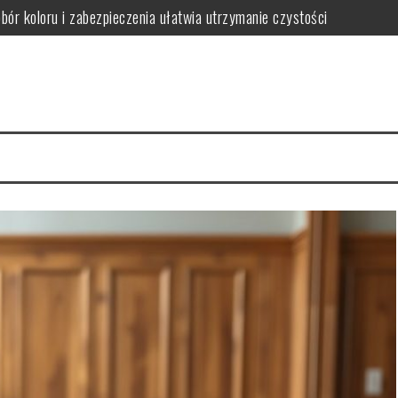
obór koloru i zabezpieczenia ułatwia utrzymanie czystości
ączył trwałość z dopasowaniem do stylu wnętrza
ak wybrać funkcjonalne i stylowe rozwiązania oszczędzające miejsce
gnacji i jak ich uniknąć w wilgotnym wnętrzu
iedy warto postawić na spójność i wygodę użytkowania
wać funkcjonalną i bezpieczną przestrzeń dla rozwoju i zabawy