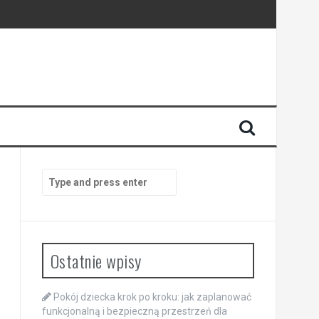
Search
for:
Ostatnie wpisy
Pokój dziecka krok po kroku: jak zaplanować
funkcjonalną i bezpieczną przestrzeń dla