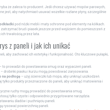
chyba że zaleca to producent. Jeśli chcesz używać mopów parowych,
e jest, aby natychmiast usuwać wszelkie rozlane płyny, szczególnie
podkładki
pod nóżki mebli i maty ochronne pod elementy na kółkach.
 zatrzymać brud i piasek jeszcze przed wejściem do pomieszczeń z
 ich trwałością przez lata.
ys z paneli i jak ich unikać
li, aby zachować ich estetykę i funkcjonalność. Oto kluczowe pułapki,
– to prowadzi do powstawania smug oraz wypaczeń paneli.
– drobinki piasku i kurzu mogą powodować zarysowania.
o na podłogę
– użyj ściereczki lub mopa, aby uniknąć uszkodzeń.
j tylko produkty przeznaczone do paneli, aby uniknąć matowienia i
tyczne ruchy mogą prowadzić do powstawania smug.
stosuj tylko czyste i odpowiednio przygotowane narzędzia.
stawaniu śladów i puchnięciu paneli.
ą rysować powierzchnię paneli.