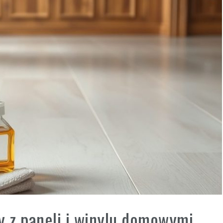
y z paneli i winylu domowymi