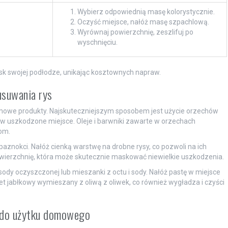
Wybierz odpowiednią masę kolorystycznie.
Oczyść miejsce, nałóż masę szpachlową.
Wyrównaj powierzchnię, zeszlifuj po
wyschnięciu.
ask swojej podłodze, unikając kosztownych napraw.
usuwania rys
mowe produkty. Najskuteczniejszym sposobem jest użycie orzechów
yj w uszkodzone miejsce. Oleje i barwniki zawarte w orzechach
om.
aznokci. Nałóż cienką warstwę na drobne rysy, co pozwoli na ich
wierzchnię, która może skutecznie maskować niewielkie uszkodzenia.
dy oczyszczonej lub mieszanki z octu i sody. Nałóż pastę w miejsce
ocet jabłkowy wymieszany z oliwą z oliwek, co również wygładza i czyści
 do użytku domowego