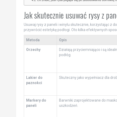
Co zrobić, jeśli rysa pogłębi się po zastosowaniu domowej 
Jak skutecznie usuwać rysy z pa
Usuwaj rysy z paneli i winylu skutecznie, korzystając 
przywrócić estetykę podłogi. Oto kilka efektywnych spo
Metoda
Opis
Orzechy
Działają przyciemniająco i są idea
podłóg.
Lakier do
Skuteczny jako wypełniacz dla drob
paznokci
Markery do
Barwniki zaprojektowane do mask
paneli
uszkodzeń.