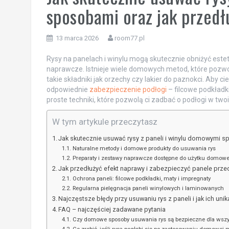
sposobami oraz jak przedł
13 marca 2026
room77.pl
Rysy na panelach i winylu mogą skutecznie obniżyć estet
naprawcze. Istnieje wiele domowych metod, które pozwol
takie składniki jak orzechy czy lakier do paznokci. Aby 
odpowiednie
zabezpieczenie podłogi
– filcowe podkładk
proste techniki, które pozwolą ci zadbać o podłogi w tw
W tym artykule przeczytasz
Jak skutecznie usuwać rysy z paneli i winylu domowymi 
Naturalne metody i domowe produkty do usuwania rys
Preparaty i zestawy naprawcze dostępne do użytku domow
Jak przedłużyć efekt naprawy i zabezpieczyć panele prz
Ochrona paneli: filcowe podkładki, maty i impregnaty
Regularna pielęgnacja paneli winylowych i laminowanych
Najczęstsze błędy przy usuwaniu rys z paneli i jak ich unik
FAQ – najczęściej zadawane pytania
Czy domowe sposoby usuwania rys są bezpieczne dla wszys