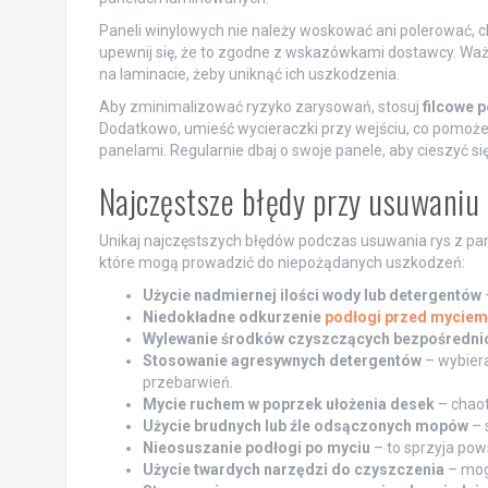
Paneli winylowych nie należy woskować ani polerować, 
upewnij się, że to zgodne z wskazówkami dostawcy. Ważn
na laminacie, żeby uniknąć ich uszkodzenia.
Aby zminimalizować ryzyko zarysowań, stosuj
filcowe 
Dodatkowo, umieść wycieraczki przy wejściu, co pomoże
panelami. Regularnie dbaj o swoje panele, aby cieszyć się
Najczęstsze błędy przy usuwaniu r
Unikaj najczęstszych błędów podczas usuwania rys z pane
które mogą prowadzić do niepożądanych uszkodzeń:
Użycie nadmiernej ilości wody lub detergentów
Niedokładne odkurzenie
podłogi przed myciem
Wylewanie środków czyszczących bezpośredni
Stosowanie agresywnych detergentów
– wybiera
przebarwień.
Mycie ruchem w poprzek ułożenia desek
– chao
Użycie brudnych lub źle odsączonych mopów
– 
Nieosuszanie podłogi po myciu
– to sprzyja pow
Użycie twardych narzędzi do czyszczenia
– mog