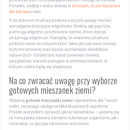
przewiewności i umożliwiają korzeniom dostęp do światła.
Ponadto, zadbaj o dobry drenaż w
donicach, co jest kluczowe
dla zdrowia
roślin.
Przy doborze struktury podłoża weź pod uwagę również
wymagania dotyczące wilgotności. Rośliny, jak paprocie,
preferują wilgotne i próchniczne ziemie, które dobrze
utrzymują wilgotność. Pamiętaj, że właściwa struktura
podłoża niesie ze sobą korzyści, takie jak poprawa rozwoju
bryły korzeniowej oraz lepsze wchłanianie składników
odżywczych. Ostateczny wybór powinien również
uwzględniać warunki panujące w pomieszczeniach, w
których rośliny będą się znajdować.
Na co zwracać uwagę przy wyborze
gotowych mieszanek ziemi?
Wybieraj
gotowe mieszanki ziemi
odpowiednie dla Twoich
roślin, zwracając uwagę na kilka kluczowych aspektów.
Przede wszystkim, sprawdź jakość składników – upewnij się,
że mieszanka zawiera zarówno substancje organiczne, jak i
mineralne, co sprzyja zdrowemu wzrostowi.