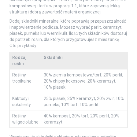
kompostowej i torfu w proporcji 1:1, które zapewnią lekką
strukturę i dobrą zawartość materii organicznej.
Dodaj składniki mineralne, które poprawią przepuszczalność
i napowietrzenie podłoża. Możesz wybrać perlit, keramzyt,
piasek, pumeks lub wermikulit. Ilość tych składników dostosuj
do potrzeb roślin, dla których przygotowujesz mieszankę.
Oto przykłady:
Rodzaj
Składniki
roślin
Rośliny
30% ziemia kompostowa/torf, 20% perlit,
tropikalne
20% chipsy kokosowe, 20% keramzyt,
10% piasek
Kaktusy i
25% piasek, 25% keramzyt, 20% żwir, 10%
sukulenty
pumeks, 10% torf, 10% perlit
Rośliny
40% kompost, 20% torf, 20% perlit, 20%
wilgociolubne
keramzyt