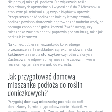
Nie pomijaj także pH podłoża. Dla większości roślin
doniczkowych optymalne pH wynosi od 6 do 7. Mieszanki o
stabilnym pH minimalizują ryzyko błędów w uprawie.
Przepuszczalność podłoża to kolejny istotny czynnik;
podłoże powinno skutecznie odprowadzać nadmiar wody, co
pomaga zapobiegać gniciu korzeni. Zwróć uwagę, czy
mieszanka zawiera dodatki poprawiające strukturę, takie jak
perlit lub keramzyt.
Na koniec, dobierz mieszankę do konkretnego
przeznaczenia. Inne składniki są rekomendowane dla
kaktusów
, a inne dla
storczyków
czy roślin zielonych.
Zastosowanie odpowiedniej mieszanki zapewni Twoim
roślinom optymalne warunki do wzrostu.
Jak przygotować domową
mieszankę podłoża do roślin
doniczkowych?
Przygotuj
domową mieszankę podłoża
do roślin
doniczkowych, mieszając odpowiednie składniki w
określonych proporcjach. Zacznij od wyboru bazy, czyli ziemi