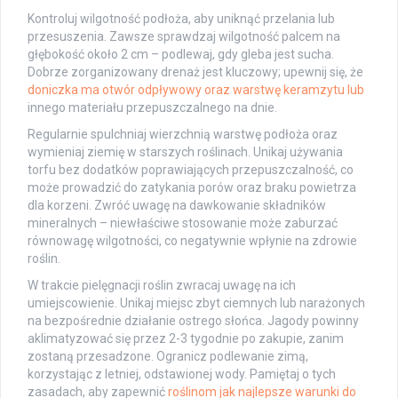
Kontroluj wilgotność podłoża, aby uniknąć przelania lub
przesuszenia. Zawsze sprawdzaj wilgotność palcem na
głębokość około 2 cm – podlewaj, gdy gleba jest sucha.
Dobrze zorganizowany drenaż jest kluczowy; upewnij się, że
doniczka ma otwór odpływowy oraz warstwę keramzytu lub
innego materiału przepuszczalnego na dnie.
Regularnie spulchniaj wierzchnią warstwę podłoża oraz
wymieniaj ziemię w starszych roślinach. Unikaj używania
torfu bez dodatków poprawiających przepuszczalność, co
może prowadzić do zatykania porów oraz braku powietrza
dla korzeni. Zwróć uwagę na dawkowanie składników
mineralnych – niewłaściwe stosowanie może zaburzać
równowagę wilgotności, co negatywnie wpłynie na zdrowie
roślin.
W trakcie pielęgnacji roślin zwracaj uwagę na ich
umiejscowienie. Unikaj miejsc zbyt ciemnych lub narażonych
na bezpośrednie działanie ostrego słońca. Jagody powinny
aklimatyzować się przez 2-3 tygodnie po zakupie, zanim
zostaną przesadzone. Ogranicz podlewanie zimą,
korzystając z letniej, odstawionej wody. Pamiętaj o tych
zasadach, aby zapewnić
roślinom jak najlepsze warunki do