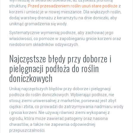
Wymieszaj te składniki dokładnie, aż uzyskasz jednolitą
strukturę.
Przed przesadzeniem roślin usuń stare podłoże
z
korzeni i umieść je w nowej mieszance. Dla większych roślin,
dodaj warstwę drenażu z keramzytu na dnie doniczki, aby
uniknąć gromadzenia się wody.
Systematycznie wymieniaj podłoże, aby zachować jego
właściwości, co pomoże w zapobieganiu gnicie korzeni oraz
niedoborom składników odżywczych.
Najczęstsze błędy przy doborze i
pielęgnacji podłoża do roślin
doniczkowych
Unikaj najczęstszych błędów przy doborze i pielęgnacji
podłoża do roślin doniczkowych. Wybierając podłoże, nie
stosuj ziemi uniwersalnej z marketów, ponieważ jest zbyt
ciężka i zbita, co prowadzi do zatrzymywania nadmiaru wody
i gnicia korzeni. Nie używaj również ziemi wykopanej z
ogrodu, która może zawierać patogeny oraz nasiona
chwastów, a także nie zapewnia odpowiedniej
przepuszczalności.