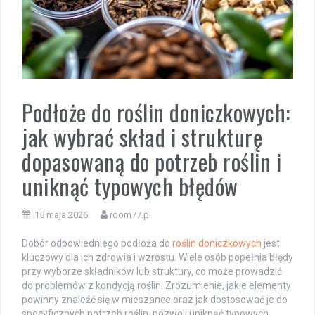
Podłoże do roślin doniczkowych:
jak wybrać skład i strukturę
dopasowaną do potrzeb roślin i
uniknąć typowych błędów
15 maja 2026
room77.pl
Dobór odpowiedniego podłoża do
roślin doniczkowych
jest
kluczowy dla ich zdrowia i wzrostu. Wiele osób popełnia błędy
przy wyborze składników lub struktury, co może prowadzić
do problemów z kondycją roślin. Zrozumienie, jakie elementy
powinny znaleźć się w mieszance oraz jak dostosować je do
specyficznych potrzeb roślin, pozwoli uniknąć typowych