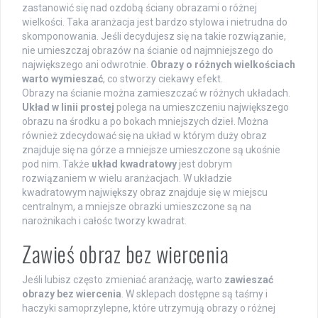
zastanowić się nad ozdobą ściany obrazami o różnej
wielkości. Taka aranżacja jest bardzo stylowa i nietrudna do
skomponowania. Jeśli decydujesz się na takie rozwiązanie,
nie umieszczaj obrazów na ścianie od najmniejszego do
największego ani odwrotnie.
Obrazy o różnych wielkościach
warto wymieszać
, co stworzy ciekawy efekt.
Obrazy na ścianie można zamieszczać w różnych układach.
Układ w linii prostej
polega na umieszczeniu największego
obrazu na środku a po bokach mniejszych dzieł. Można
również zdecydować się na układ w którym duży obraz
znajduje się na górze a mniejsze umieszczone są ukośnie
pod nim. Także
układ kwadratowy
jest dobrym
rozwiązaniem w wielu aranżacjach. W układzie
kwadratowym największy obraz znajduje się w miejscu
centralnym, a mniejsze obrazki umieszczone są na
narożnikach i całośc tworzy kwadrat.
Zawieś obraz bez wiercenia
Jeśli lubisz często zmieniać aranżację, warto
zawieszać
obrazy bez wiercenia
. W sklepach dostępne są taśmy i
haczyki samoprzylepne, które utrzymują obrazy o różnej