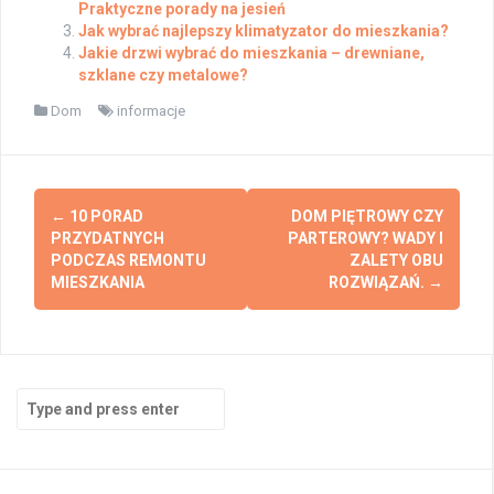
Praktyczne porady na jesień
Jak wybrać najlepszy klimatyzator do mieszkania?
Jakie drzwi wybrać do mieszkania – drewniane,
szklane czy metalowe?
Dom
informacje
Post
←
10 PORAD
DOM PIĘTROWY CZY
navigation
PRZYDATNYCH
PARTEROWY? WADY I
PODCZAS REMONTU
ZALETY OBU
MIESZKANIA
ROZWIĄZAŃ.
→
Search
for: