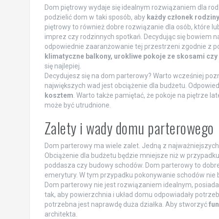
Dom piętrowy wydaje się idealnym rozwiązaniem dla rod
podzielić dom w taki sposób, aby
każdy członek rodziny
piętrowy to również dobre rozwiązanie dla osób, które l
imprez czy rodzinnych spotkań. Decydując się bowiem na 
odpowiednie zaaranżowanie tej przestrzeni zgodnie z 
klimatyczne balkony, urokliwe pokoje ze skosami czy
się najlepiej.
Decydujesz się na dom parterowy? Warto wcześniej pozn
największych wad jest obciążenie dla budżetu. Odpowiedn
kosztem
. Warto także pamiętać, że pokoje na piętrze 
może być utrudnione.
Zalety i wady domu parterowego
Dom parterowy ma wiele zalet. Jedną z najważniejszych
Obciążenie dla budżetu będzie mniejsze niż w przypadku
poddasza czy budowy schodów. Dom parterowy to dobre r
emerytury. W tym przypadku pokonywanie schodów nie 
Dom parterowy nie jest rozwiązaniem idealnym, posiad
tak, aby powierzchnia i układ domu odpowiadały potrze
potrzebna jest naprawdę duża działka. Aby stworzyć
fu
architekta.