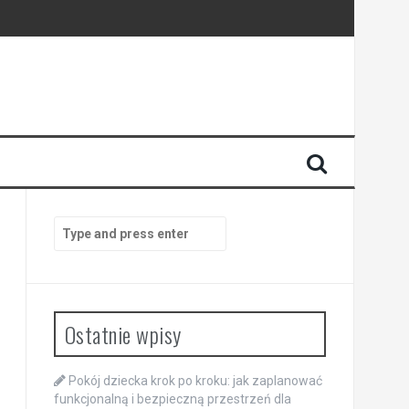
Search
for:
Ostatnie wpisy
Pokój dziecka krok po kroku: jak zaplanować
funkcjonalną i bezpieczną przestrzeń dla