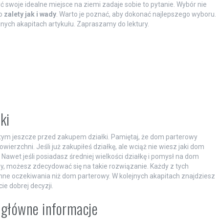
 swoje idealne miejsce na ziemi zadaje sobie to pytanie. Wybór nie
no
zalety jak i wady
. Warto je poznać, aby dokonać najlepszego wyboru.
jnych akapitach artykułu. Zapraszamy do lektury.
ki
tym jeszcze przed zakupem działki. Pamiętaj, że dom parterowy
wierzchni. Jeśli już zakupiłeś działkę, ale wciąż nie wiesz jaki dom
Nawet jeśli posiadasz średniej wielkości działkę i pomysł na dom
y, możesz zdecydować się na takie rozwiązanie. Każdy z tych
nne oczekiwania niż dom parterowy. W kolejnych akapitach znajdziesz
ie dobrej decyzji.
 główne informacje