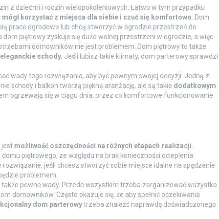
zin z dziećmi i rodzin wielopokoleniowych. Łatwo w tym przypadku
 mógł korzystać z miejsca dla siebie i czuć się komfortowo
. Dom
ubią prace ogrodowe lub chcą stworzyć w ogrodzie przestrzeń do
dom piętrowy zyskuje się dużo wolnej przestrzeni w ogrodzie, a więc
potrzebami domowników nie jest problemem. Dom piętrowy to także
 eleganckie schody.
Jeśli lubisz takie klimaty, dom parterowy sprawdzi
ać wady tego rozwiązania, aby być pewnym swojej decyzji. Jedną z
ie schody i balkon tworzą piękną aranżację, ale są takie
dodatkowym
latem ogrzewają się w ciągu dnia, przez co komfortowe funkcjonowanie
 jest
możliwość oszczędności na różnych etapach realizacji
.
 domu piętrowego, ze względu na brak konieczności ocieplenia
ozwiązanie, jeśli chcesz stworzyć sobie miejsce idalne na spędzenie
będzie problemem.
a także pewne wady. Przede wszystkim trzeba zorganizować wszystko
bom domowników. Często okazuje się, że aby spełnić oczekiwania
nkcjonalny dom parterowy
trzeba znaleźć naprawdę doświadczonego