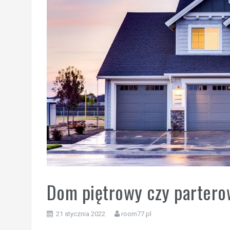
Dom piętrowy czy parterow
21 stycznia 2022
room77.pl