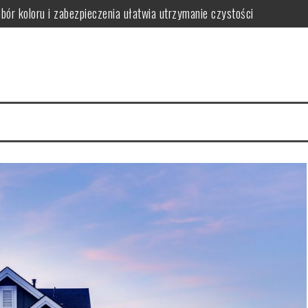
obór koloru i zabezpieczenia ułatwia utrzymanie czystości
ączył trwałość z dopasowaniem do stylu wnętrza
ak wybrać funkcjonalne i stylowe rozwiązania oszczędzające miejsce
gnacji i jak ich uniknąć w wilgotnym wnętrzu
iedy warto postawić na spójność i wygodę użytkowania
wać funkcjonalną i bezpieczną przestrzeń dla rozwoju i zabawy