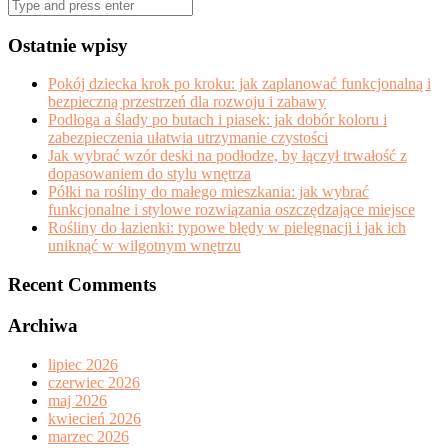
Search
for:
Ostatnie wpisy
Pokój dziecka krok po kroku: jak zaplanować funkcjonalną i
bezpieczną przestrzeń dla rozwoju i zabawy
Podłoga a ślady po butach i piasek: jak dobór koloru i
zabezpieczenia ułatwia utrzymanie czystości
Jak wybrać wzór deski na podłodze, by łączył trwałość z
dopasowaniem do stylu wnętrza
Półki na rośliny do małego mieszkania: jak wybrać
funkcjonalne i stylowe rozwiązania oszczędzające miejsce
Rośliny do łazienki: typowe błędy w pielęgnacji i jak ich
uniknąć w wilgotnym wnętrzu
Recent Comments
Archiwa
lipiec 2026
czerwiec 2026
maj 2026
kwiecień 2026
marzec 2026