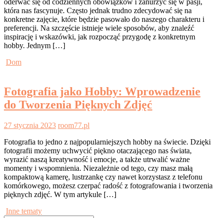
oderwać się od codziennych obowiązków i zanurzyć się w pasji,
która nas fascynuje. Często jednak trudno zdecydować się na
konkretne zajęcie, które będzie pasowało do naszego charakteru i
preferencji. Na szczęście istnieje wiele sposobów, aby znaleźć
inspirację i wskazówki, jak rozpocząć przygodę z konkretnym
hobby. Jednym […]
Dom
Fotografia jako Hobby: Wprowadzenie
do Tworzenia Pięknych Zdjęć
27 stycznia 2023
room77.pl
Fotografia to jedno z najpopularniejszych hobby na świecie. Dzięki
fotografii możemy uchwycić piękno otaczającego nas świata,
wyrazić naszą kreatywność i emocje, a także utrwalić ważne
momenty i wspomnienia. Niezależnie od tego, czy masz małą
kompaktową kamerę, lustrzankę czy nawet korzystasz z telefonu
komórkowego, możesz czerpać radość z fotografowania i tworzenia
pięknych zdjęć. W tym artykule […]
Inne tematy