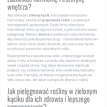
wnętrza?
Aby stworzyć
zielony kącik
, który będzie estetyczny i
harmonijny, zacznij od
grupowania roślin
o podobnych
wymaganiach uprawowych. Dzięki temu stworzysz
mikroklimat, który sprzyja wzrostowi, a jednocześnie ułatwi
pielęgnację. Wybierz
donice
w podobnym stylu lub kolorze,
aby stworzyć jednolitą kompozycję – różnorodność kolorów i
tekstur donic może dodać dynamiki, ale ważne jest, by nie
przytłoczyć surowców naturalnych roślin.
Eksperymentuj z wysokością roślin, umieszczając wyższe
okazy z tyłu, a mniejsze z przodu, aby zapewnić atrakcyjny
widok z każdej strony. Użyj także akcesoriów, takich jak
podpory czy ozdobne kamienie, które podkreślą naturalny
urok roślin. Pamiętaj, że dobrze zorganizowany kącik nie
tylko cieszy oko, ale także zachęca do dbania o rośliny.
Jak pielęgnować rośliny w zielonym
kąciku dla ich zdrowia i lepszego
samopoczucia?