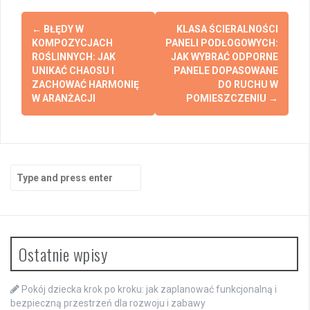
Post
←
BŁĘDY W
KLASA ŚCIERALNOŚCI
navigation
KOMPOZYCJACH
PANELI PODŁOGOWYCH:
ROŚLINNYCH: JAK
JAK WYBRAĆ ODPORNE
UNIKAĆ CHAOSU I
PANELE DOPASOWANE
ZACHOWAĆ HARMONIĘ
DO RUCHU W
W ARANŻACJI
POMIESZCZENIU
→
Search
for:
Ostatnie wpisy
Pokój dziecka krok po kroku: jak zaplanować funkcjonalną i
bezpieczną przestrzeń dla rozwoju i zabawy