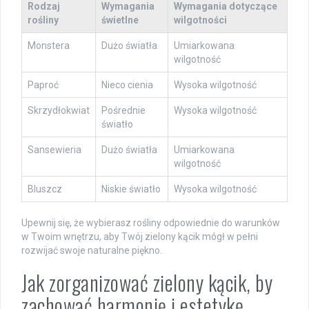
Rodzaj
Wymagania
Wymagania dotyczące
rośliny
świetlne
wilgotności
Monstera
Dużo światła
Umiarkowana
wilgotność
Paproć
Nieco cienia
Wysoka wilgotność
Skrzydłokwiat
Pośrednie
Wysoka wilgotność
światło
Sansewieria
Dużo światła
Umiarkowana
wilgotność
Bluszcz
Niskie światło
Wysoka wilgotność
Upewnij się, że wybierasz rośliny odpowiednie do warunków
w Twoim wnętrzu, aby Twój zielony kącik mógł w pełni
rozwijać swoje naturalne piękno.
Jak zorganizować zielony kącik, by
zachować harmonię i estetykę