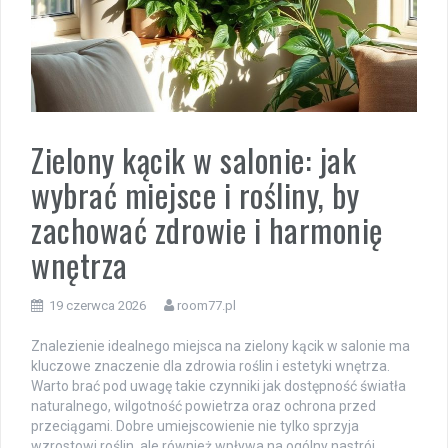
Zielony kącik w salonie: jak
wybrać miejsce i rośliny, by
zachować zdrowie i harmonię
wnętrza
19 czerwca 2026
room77.pl
Znalezienie idealnego miejsca na zielony kącik w salonie ma
kluczowe znaczenie dla zdrowia roślin i estetyki wnętrza.
Warto brać pod uwagę takie czynniki jak dostępność światła
naturalnego, wilgotność powietrza oraz ochrona przed
przeciągami. Dobre umiejscowienie nie tylko sprzyja
wzrostowi roślin, ale również wpływa na ogólny nastrój