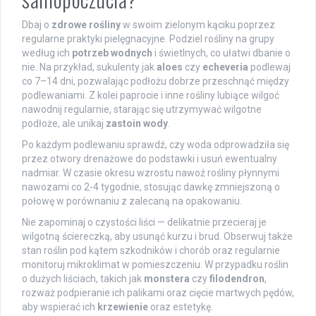
Dbaj o
zdrowe rośliny
w swoim zielonym kąciku poprzez
regularne praktyki pielęgnacyjne. Podziel rośliny na grupy
według ich
potrzeb wodnych
i świetlnych, co ułatwi dbanie o
nie. Na przykład, sukulenty jak
aloes
czy
echeveria
podlewaj
co 7–14 dni, pozwalając podłożu dobrze przeschnąć między
podlewaniami. Z kolei paprocie i inne rośliny lubiące wilgoć
nawodnij regularnie, starając się utrzymywać wilgotne
podłoże, ale unikaj
zastoin wody
.
Po każdym podlewaniu sprawdź, czy woda odprowadziła się
przez otwory drenażowe do podstawki i usuń ewentualny
nadmiar. W czasie okresu wzrostu nawoź rośliny płynnymi
nawozami co 2-4 tygodnie, stosując dawkę zmniejszoną o
połowę w porównaniu z zalecaną na opakowaniu.
Nie zapominaj o czystości liści — delikatnie przecieraj je
wilgotną ściereczką, aby usunąć kurzu i brud. Obserwuj także
stan roślin pod kątem szkodników i chorób oraz regularnie
monitoruj mikroklimat w pomieszczeniu. W przypadku roślin
o dużych liściach, takich jak
monstera
czy
filodendron
,
rozważ podpieranie ich palikami oraz cięcie martwych pędów,
aby wspierać ich
krzewienie
oraz estetykę.