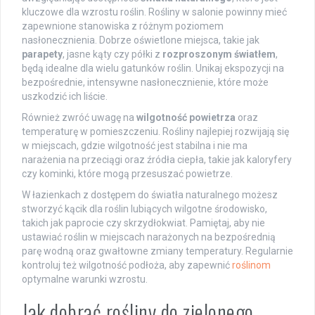
kluczowe dla wzrostu roślin. Rośliny w salonie powinny mieć
zapewnione stanowiska z różnym poziomem
nasłonecznienia. Dobrze oświetlone miejsca, takie jak
parapety
, jasne kąty czy półki z
rozproszonym światłem
,
będą idealne dla wielu gatunków roślin. Unikaj ekspozycji na
bezpośrednie, intensywne nasłonecznienie, które może
uszkodzić ich liście.
Również zwróć uwagę na
wilgotność powietrza
oraz
temperaturę w pomieszczeniu. Rośliny najlepiej rozwijają się
w miejscach, gdzie wilgotność jest stabilna i nie ma
narażenia na przeciągi oraz źródła ciepła, takie jak kaloryfery
czy kominki, które mogą przesuszać powietrze.
W łazienkach z dostępem do światła naturalnego możesz
stworzyć kącik dla roślin lubiących wilgotne środowisko,
takich jak paprocie czy skrzydłokwiat. Pamiętaj, aby nie
ustawiać roślin w miejscach narażonych na bezpośrednią
parę wodną oraz gwałtowne zmiany temperatury. Regularnie
kontroluj też wilgotność podłoża, aby zapewnić
roślinom
optymalne warunki wzrostu.
Jak dobrać rośliny do zielonego