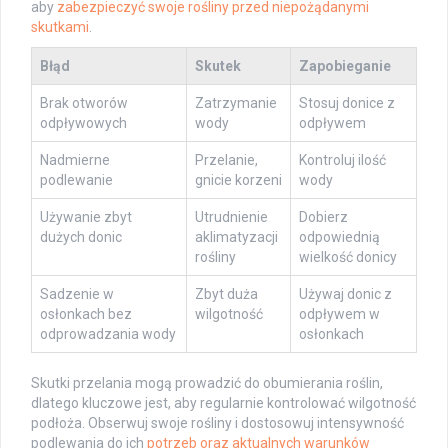
aby
zabezpieczyć swoje rośliny przed niepożądanymi
skutkami
.
Błąd
Skutek
Zapobieganie
Brak otworów
Zatrzymanie
Stosuj donice z
odpływowych
wody
odpływem
Nadmierne
Przelanie,
Kontroluj ilość
podlewanie
gnicie korzeni
wody
Używanie zbyt
Utrudnienie
Dobierz
dużych donic
aklimatyzacji
odpowiednią
rośliny
wielkość donicy
Sadzenie w
Zbyt duża
Używaj donic z
osłonkach bez
wilgotność
odpływem w
odprowadzania wody
osłonkach
Skutki przelania mogą prowadzić do obumierania roślin,
dlatego kluczowe jest, aby regularnie kontrolować wilgotność
podłoża. Obserwuj swoje rośliny i dostosowuj intensywność
podlewania do ich
potrzeb oraz aktualnych warunków