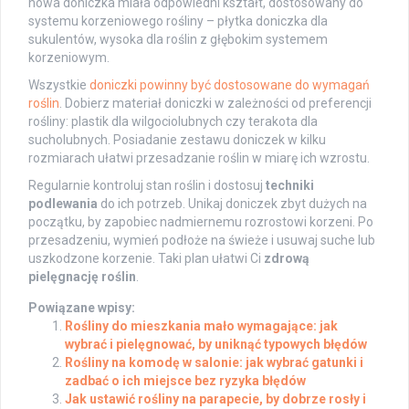
nowa doniczka miała odpowiedni kształt, dostosowany do
systemu korzeniowego rośliny – płytka doniczka dla
sukulentów, wysoka dla roślin z głębokim systemem
korzeniowym.
Wszystkie
doniczki powinny być dostosowane do wymagań
roślin
. Dobierz materiał doniczki w zależności od preferencji
rośliny: plastik dla wilgociolubnych czy terakota dla
sucholubnych. Posiadanie zestawu doniczek w kilku
rozmiarach ułatwi przesadzanie roślin w miarę ich wzrostu.
Regularnie kontroluj stan roślin i dostosuj
techniki
podlewania
do ich potrzeb. Unikaj doniczek zbyt dużych na
początku, by zapobiec nadmiernemu rozrostowi korzeni. Po
przesadzeniu, wymień podłoże na świeże i usuwaj suche lub
uszkodzone korzenie. Taki plan ułatwi Ci
zdrową
pielęgnację roślin
.
Powiązane wpisy:
Rośliny do mieszkania mało wymagające: jak
wybrać i pielęgnować, by uniknąć typowych błędów
Rośliny na komodę w salonie: jak wybrać gatunki i
zadbać o ich miejsce bez ryzyka błędów
Jak ustawić rośliny na parapecie, by dobrze rosły i