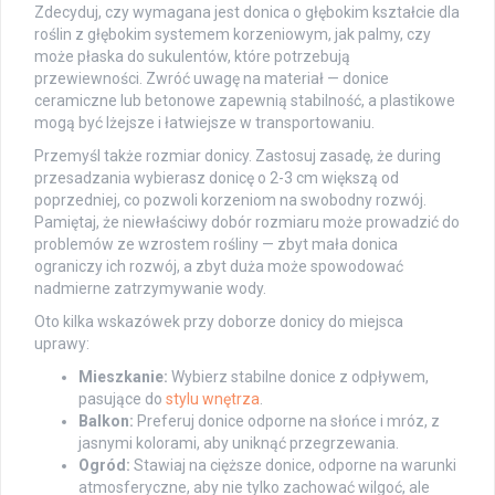
Zdecyduj, czy wymagana jest donica o głębokim kształcie dla
roślin z głębokim systemem korzeniowym, jak palmy, czy
może płaska do sukulentów, które potrzebują
przewiewności. Zwróć uwagę na materiał — donice
ceramiczne lub betonowe zapewnią stabilność, a plastikowe
mogą być lżejsze i łatwiejsze w transportowaniu.
Przemyśl także rozmiar donicy. Zastosuj zasadę, że during
przesadzania wybierasz donicę o 2-3 cm większą od
poprzedniej, co pozwoli korzeniom na swobodny rozwój.
Pamiętaj, że niewłaściwy dobór rozmiaru może prowadzić do
problemów ze wzrostem rośliny — zbyt mała donica
ograniczy ich rozwój, a zbyt duża może spowodować
nadmierne zatrzymywanie wody.
Oto kilka wskazówek przy doborze donicy do miejsca
uprawy:
Mieszkanie:
Wybierz stabilne donice z odpływem,
pasujące do
stylu wnętrza
.
Balkon:
Preferuj donice odporne na słońce i mróz, z
jasnymi kolorami, aby uniknąć przegrzewania.
Ogród:
Stawiaj na cięższe donice, odporne na warunki
atmosferyczne, aby nie tylko zachować wilgoć, ale