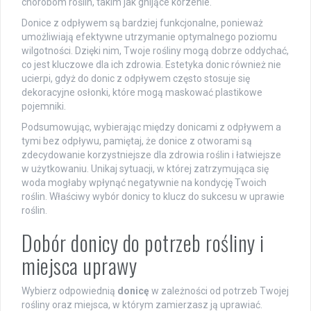
chorobom roślin, takim jak gnijące korzenie.
Donice z odpływem są bardziej funkcjonalne, ponieważ
umożliwiają efektywne utrzymanie optymalnego poziomu
wilgotności. Dzięki nim, Twoje rośliny mogą dobrze oddychać,
co jest kluczowe dla ich zdrowia. Estetyka donic również nie
ucierpi, gdyż do donic z odpływem często stosuje się
dekoracyjne osłonki, które mogą maskować plastikowe
pojemniki.
Podsumowując, wybierając między donicami z odpływem a
tymi bez odpływu, pamiętaj, że donice z otworami są
zdecydowanie korzystniejsze dla zdrowia roślin i łatwiejsze
w użytkowaniu. Unikaj sytuacji, w której zatrzymująca się
woda mogłaby wpłynąć negatywnie na kondycję Twoich
roślin. Właściwy wybór donicy to klucz do sukcesu w uprawie
roślin.
Dobór donicy do potrzeb rośliny i
miejsca uprawy
Wybierz odpowiednią
donicę
w zależności od potrzeb Twojej
rośliny oraz miejsca, w którym zamierzasz ją uprawiać.