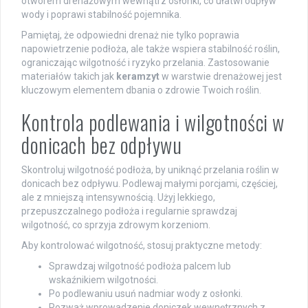
otworem drenażowym wewnątrz osłonki, co ułatwi odpływ
wody i poprawi stabilność pojemnika.
Pamiętaj, że odpowiedni drenaż nie tylko poprawia
napowietrzenie podłoża, ale także wspiera stabilność roślin,
ograniczając wilgotność i ryzyko przelania. Zastosowanie
materiałów takich jak
keramzyt
w warstwie drenażowej jest
kluczowym elementem dbania o zdrowie Twoich roślin.
Kontrola podlewania i wilgotności w
donicach bez odpływu
Skontroluj wilgotność podłoża, by uniknąć przelania roślin w
donicach bez odpływu. Podlewaj małymi porcjami, częściej,
ale z mniejszą intensywnością. Użyj lekkiego,
przepuszczalnego podłoża i regularnie sprawdzaj
wilgotność, co sprzyja zdrowym korzeniom.
Aby kontrolować wilgotność, stosuj praktyczne metody:
Sprawdzaj wilgotność podłoża palcem lub
wskaźnikiem wilgotności.
Po podlewaniu usuń nadmiar wody z osłonki.
Rozważ wprowadzenie doniczek wewnętrznych z