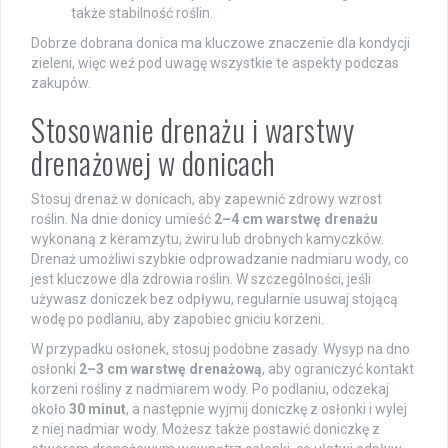
także stabilność roślin.
Dobrze dobrana donica ma kluczowe znaczenie dla kondycji
zieleni, więc weź pod uwagę wszystkie te aspekty podczas
zakupów.
Stosowanie drenażu i warstwy
drenażowej w donicach
Stosuj drenaż w donicach, aby zapewnić zdrowy wzrost
roślin. Na dnie donicy umieść
2–4 cm warstwę drenażu
wykonaną z keramzytu, żwiru lub drobnych kamyczków.
Drenaż umożliwi szybkie odprowadzanie nadmiaru wody, co
jest kluczowe dla zdrowia roślin. W szczególności, jeśli
używasz doniczek bez odpływu, regularnie usuwaj stojącą
wodę po podlaniu, aby zapobiec gniciu korzeni.
W przypadku osłonek, stosuj podobne zasady. Wysyp na dno
osłonki
2–3 cm warstwę drenażową
, aby ograniczyć kontakt
korzeni rośliny z nadmiarem wody. Po podlaniu, odczekaj
około
30 minut
, a następnie wyjmij doniczkę z osłonki i wylej
z niej nadmiar wody. Możesz także postawić doniczkę z