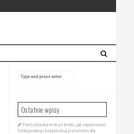
Search
for:
Ostatnie wpisy
Pokój dziecka krok po kroku: jak zaplanować
funkcjonalną i bezpieczną przestrzeń dla