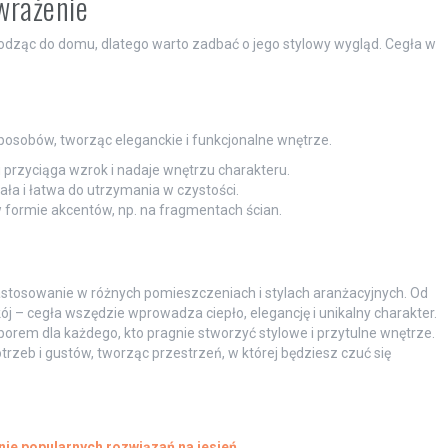
wrażenie
odząc do domu, dlatego warto zadbać o jego stylowy wygląd. Cegła w
osobów, tworząc eleganckie i funkcjonalne wnętrze.
 przyciąga wzrok i nadaje wnętrzu charakteru.
ała i łatwa do utrzymania w czystości.
 formie akcentów, np. na fragmentach ścian.
astosowanie w różnych pomieszczeniach i stylach aranżacyjnych. Od
kój – cegła wszędzie wprowadza ciepło, elegancję i unikalny charakter.
wyborem dla każdego, kto pragnie stworzyć stylowe i przytulne wnętrze.
rzeb i gustów, tworząc przestrzeń, w której będziesz czuć się
nie popularnych rozwiązań na jesień