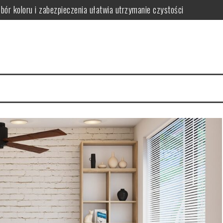
obór koloru i zabezpieczenia ułatwia utrzymanie czystości
ączył trwałość z dopasowaniem do stylu wnętrza
ak wybrać funkcjonalne i stylowe rozwiązania oszczędzające miejsce
gnacji i jak ich uniknąć w wilgotnym wnętrzu
iedy warto postawić na spójność i wygodę użytkowania
wać funkcjonalną i bezpieczną przestrzeń dla rozwoju i zabawy