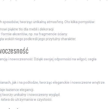
h sposobów, tworząc unikalną atmosferę. Oto kilka pomysłów:
owi piękne tło dla mebli i dekoracji.
formie akcentów, np. na fragmencie ściany.
egła wokół niego podkreśli jego przytulny charakter.
owoczesność
cję i nowoczesność. Dzięki swojej odporności na wilgoć, cegła
anach, jak i na podłodze, tworząc eleganckie i nowoczesne wnętrze.
aje łazience elegancji.
ej tworzy unikalny i nowoczesny wygląd.
i łatwa do utrzymania w czystości.