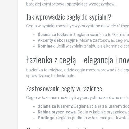
bardziej komfortowe i sprzyjające wypoczynkowi.
Jak wprowadzić cegłę do sypialni?
Cegła w sypialni może być wykorzystana na wiele różnyc
Ściana za łóżkiem
: Ceglana ściana za łóżkiem stan
Akcenty dekoracyjne
: Można zastosować cegłę w 
Kominek
: Jeśli w sypialni znajduje się kominek, c
Łazienka z cegłą – elegancja i n
Łazienka to miejsce, gdzie cegła może wprowadzić elegan
sprawdza się tu doskonale.
Zastosowanie cegły w łazience
Cegła w łazience może być wykorzystana zarówno na ści
Ściana za lustrem
: Ceglana ściana za lustrem dod
Kabina prysznicowa
: Cegła w kabinie prysznicow
Podłoga
: Ceglana podłoga w łazience jest trwała 