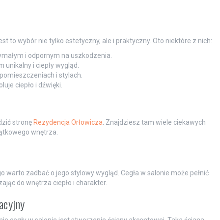
t to wybór nie tylko estetyczny, ale i praktyczny. Oto niektóre z nich:
zymałym i odpornym na uszkodzenia.
 unikalny i ciepły wygląd.
pomieszczeniach i stylach.
luje ciepło i dźwięki.
dzić stronę
Rezydencja Orłowicza
. Znajdziesz tam wiele ciekawych
jątkowego wnętrza.
o warto zadbać o jego stylowy wygląd. Cegła w salonie może pełnić
ając do wnętrza ciepło i charakter.
acyjny
 cegły w salonie jest stworzenie ściany akcentowej. Taka ściana