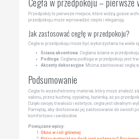
Cegła w przedpokoju – pierwsze 
Przedpokój to pierwsze miejsce, które widzą goście wch
przedpokoju może wprowadzić ciepło i elegancję.
Jak zastosować cegłę w przedpokoju?
Cegła w przedpokoju może być wykorzystana na wiele sp
Ściana akcentowa
: Ceglana ściana w przedpokoju
Podłoga
: Ceglana podłoga w przedpokoju jest trw
Akcenty dekoracyjne
: Można zastosować cegłę w
Podsumowanie
Cegła to wszechstronny materiał, który może znaleźć z
salonu, przez kuchnię, sypialnię, łazienkę, aż po przedpo
Dzięki swojej trwałości i estetyce, cegła jest idealnym 
Pamiętaj, aby dostosować jej zastosowanie do swoich pot
komfortowo i swobodnie.
Powiązane wpisy:
Okno w roli głównej
Który materiał na dach jest najlepszy? Porówna