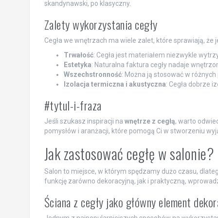
skandynawski, po klasyczny.
Zalety wykorzystania cegły
Cegła we wnętrzach ma wiele zalet, które sprawiają, że jes
Trwałość
: Cegła jest materiałem niezwykle wytr
Estetyka
: Naturalna faktura cegły nadaje wnętrzom
Wszechstronność
: Można ją stosować w różnych 
Izolacja termiczna i akustyczna
: Cegła dobrze izo
#tytul-i-fraza
Jeśli szukasz inspiracji na
wnętrze z cegłą
, warto odwie
pomysłów i aranżacji, które pomogą Ci w stworzeniu wy
Jak zastosować cegłę w salonie?
Salon to miejsce, w którym spędzamy dużo czasu, dlateg
funkcję zarówno dekoracyjną, jak i praktyczną, wprowadz
Ściana z cegły jako główny element dekor
Jednym z najpopularniejszych sposobów na wykorzystanie