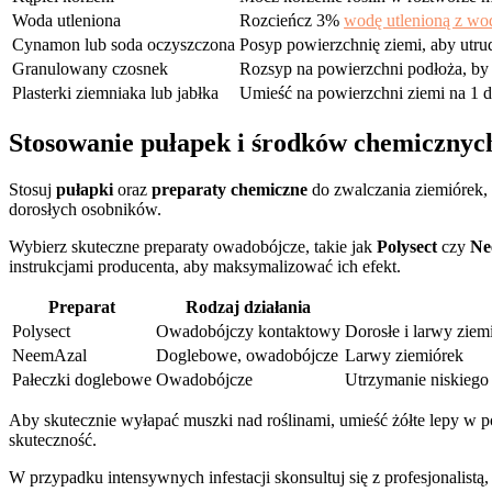
Woda utleniona
Rozcieńcz 3%
wodę utlenioną z wo
Cynamon lub soda oczyszczona
Posyp powierzchnię ziemi, aby utrud
Granulowany czosnek
Rozsyp na powierzchni podłoża, by 
Plasterki ziemniaka lub jabłka
Umieść na powierzchni ziemi na 1 do
Stosowanie pułapek i środków chemiczny
Stosuj
pułapki
oraz
preparaty chemiczne
do zwalczania ziemiórek, 
dorosłych osobników.
Wybierz skuteczne preparaty owadobójcze, takie jak
Polysect
czy
Ne
instrukcjami producenta, aby maksymalizować ich efekt.
Preparat
Rodzaj działania
Polysect
Owadobójczy kontaktowy
Dorosłe i larwy ziem
NeemAzal
Doglebowe, owadobójcze
Larwy ziemiórek
Pałeczki doglebowe
Owadobójcze
Utrzymanie niskiego
Aby skutecznie wyłapać muszki nad roślinami, umieść żółte lepy w p
skuteczność.
W przypadku intensywnych infestacji skonsultuj się z profesjonalistą