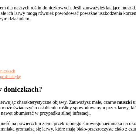
m dla naszych roślin doniczkowych. Jeśli zauważyłeś latające muszki, żó
ę, ale ich larwy mogą również powodować poważne uszkodzenia korzen
wym działaniem.
niczkach
profilaktykę
w doniczkach?
erwując charakterystyczne objawy. Zauważysz małe, czarne
muszki
un
co może świadczyć o osłabieniu rośliny spowodowanym przez larwy, któr
nawet obumierać w przypadku silnej infestacji.
 Umieść na powierzchni ziemi przekrojonego surowego ziemniaka na okoł
emniaka gromadzą się larwy, które mają biało-przezroczyste ciało z cz