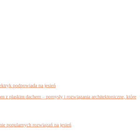
lektryk podpowiada na jesień
m z płaskim dachem – pomysły i rozwiązania architektoniczne, które
nie popularnych rozwiązań na jesień