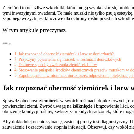
Ziemiórki to uciążliwe szkodniki, które mogą szybko stać się probleme
tymi inwazyjnymi owadami. Te małe muszki nie tylko psują estetyk
zapobiegawczych jest kluczowe dla ochrony roślin przed ich szkodli
W tym artykule przeczytasz
Jak rozpoznać obecność ziemiórek i larw w doniczkach?
Przyczyny pojawienia się muszek w roślinach doniczkowych
Domowe sposoby zwalczania ziemiórek i larw
Stosowanie pułapek i środków chemicznych przeciw muszkom w do
Zapobieganie nawrotom ziemiórek przez odpowiednią pielęgnację i 
Jak rozpoznać obecność ziemiórek i larw 
Sprawdź obecność
ziemiórek
w swoich roślinach doniczkowych, obs
powierzchni ziemi. Zwróć uwagę na
żółknięcie
i brązowienie liści, 
obniżenie kondycji rośliny, zwłaszcza młodych sadzonek, które mogą 
Aby dokładniej ocenić sytuację, zastosuj prosty test diagnostyczny.
zauważenie i oszacowanie stopnia infestacji. Obserwuj, czy wokół zi