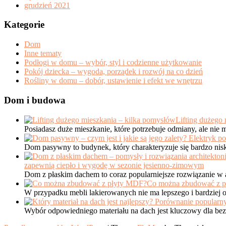
grudzień 2021
Kategorie
Dom
Inne tematy
Podłogi w domu – wybór, styl i codzienne użytkowanie
Pokój dziecka – wygoda, porządek i rozwój na co dzień
Rośliny w domu – dobór, ustawienie i efekt we wnętrzu
Dom i budowa
Lifting dużego
Posiadasz duże mieszkanie, które potrzebuje odmiany, ale nie
Dom pasywny to budynek, który charakteryzuje się bardzo ni
zapewnią ciepło i wygodę w sezonie jesienno-zimowym
Dom z płaskim dachem to coraz popularniejsze rozwiązanie 
Co można zbudować z 
W przypadku mebli lakierowanych nie ma lepszego i bardziej
Wybór odpowiedniego materiału na dach jest kluczowy dla bez