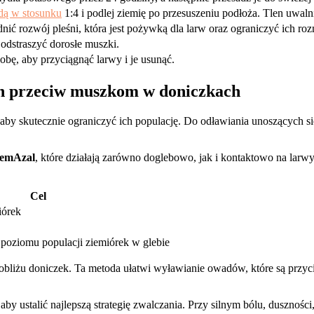
dą w stosunku
1:4 i podlej ziemię po przesuszeniu podłoża. Tlen uwaln
nić rozwój pleśni, która jest pożywką dla larw oraz ograniczyć ich ro
odstraszyć dorosłe muszki.
bę, aby przyciągnąć larwy i je usunąć.
ch przeciw muszkom w doniczkach
aby skutecznie ograniczyć ich populację. Do odławiania unoszących s
emAzal
, które działają zarówno doglebowo, jak i kontaktowo na larwy 
Cel
iórek
 poziomu populacji ziemiórek w glebie
obliżu doniczek. Ta metoda ułatwi wyławianie owadów, które są przyc
, aby ustalić najlepszą strategię zwalczania. Przy silnym bólu, duszno