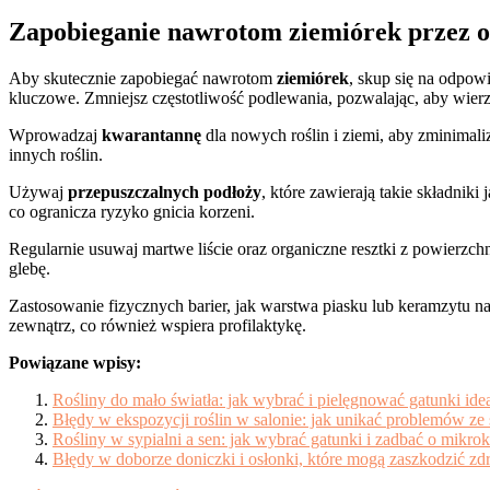
Zapobieganie nawrotom ziemiórek przez od
Aby skutecznie zapobiegać nawrotom
ziemiórek
, skup się na odpow
kluczowe. Zmniejsz częstotliwość podlewania, pozwalając, aby wierz
Wprowadzaj
kwarantannę
dla nowych roślin i ziemi, aby zminima
innych roślin.
Używaj
przepuszczalnych podłoży
, które zawierają takie składni
co ogranicza ryzyko gnicia korzeni.
Regularnie usuwaj martwe liście oraz organiczne resztki z powierzch
glebę.
Zastosowanie fizycznych barier, jak warstwa piasku lub keramzytu
zewnątrz, co również wspiera profilaktykę.
Powiązane wpisy:
Rośliny do mało światła: jak wybrać i pielęgnować gatunki ide
Błędy w ekspozycji roślin w salonie: jak unikać problemów ze
Rośliny w sypialni a sen: jak wybrać gatunki i zadbać o mikr
Błędy w doborze doniczki i osłonki, które mogą zaszkodzić zdr