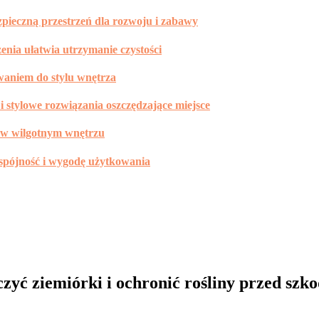
zpieczną przestrzeń dla rozwoju i zabawy
zenia ułatwia utrzymanie czystości
waniem do stylu wnętrza
i stylowe rozwiązania oszczędzające miejsce
ąć w wilgotnym wnętrzu
 spójność i wygodę użytkowania
zyć ziemiórki i ochronić rośliny przed szk