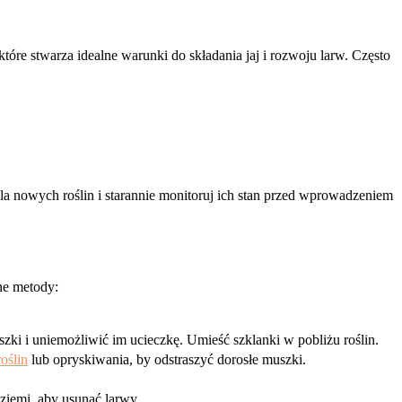
 które stwarza idealne warunki do składania jaj i rozwoju larw. Często
la nowych roślin i starannie monitoruj ich stan przed wprowadzeniem
ne metody:
zki i uniemożliwić im ucieczkę. Umieść szklanki w pobliżu roślin.
oślin
lub opryskiwania, by odstraszyć dorosłe muszki.
ziemi, aby usunąć larwy.