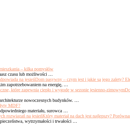
 mieszkania – kilka pomysłów
 masz czasu lub możliwości …
Dom pasywny – czym jest i jakie są jego zalety? E
skim zapotrzebowaniem na energię, …
Do
w architekturze nowoczesnych budynków. …
płyty MDF?
 odpowiedniego materiału, surowca …
Który materiał na dach jest najlepszy? Porówna
pieczeństwa, wytrzymałości i trwałości …