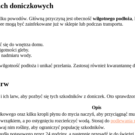
nach doniczkowych
ilku powodów. Główną przyczyną jest obecność
wilgotnego podłoża
,
re mogą być zainfekowane już w sklepie lub podczas transportu.
ć się do wnętrza domu.
gotności gleby.
e nadmiaru wody.
lgotność podłoża i unikać przelania. Zastosuj również kwarantannę d
arw
i ich larw, aby pozbyć się tych szkodników z doniczek. Oto sprawdzo
Opis
łkowego oraz kilku kropli płynu do mycia naczyń, aby przyciągnąć mus
wrzątkiem, a po ostygnięciu rozcieńczyć wodą. Stosuj do
podlewania r
lewaj nim rośliny, aby ograniczyć populację szkodników.
dła potasowego przez 24 godziny, a następnie przesadź je do świeżej 