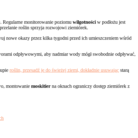
ę. Regularne monitorowanie poziomu
wilgotności
w podłożu jest
rzelanie roślin sprzyja rozwojowi ziemiórek.
wuj nowe okazy przez kilka tygodni przed ich umieszczeniem wśród
i z otworami odpływowymi, aby nadmiar wody mógł swobodnie odpływać,
kupie
roślin, przesadź je do świeżej ziemi, dokładnie usuwając
starą
owo, montowanie
moskitier
na oknach ograniczy dostęp ziemiórek z
ch