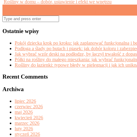
Rośliny w domu – dobór, ustawienie i efekt we wnętrzu
Post
←
Kompozycje roślinne w salonie: jak łączyć gatunki i doniczki, by
Jak dopasować kolor drzwi i listew do podłogi, by stworzyć spójną i
navigation
Search
for:
Ostatnie wpisy
Pokój dziecka krok po kroku: jak zaplanować funkcjonalną i b
Podłoga a ślady po butach i piasek: jak dobór koloru i zabezpi
Jak wybrać wzór deski na podłodze, by łączył trwałość z dopa
Półki na rośliny do małego mieszkania: jak wybrać funkcjonaln
Rośliny do łazienki: typowe błędy w pielęgnacji i jak ich uni
Recent Comments
Archiwa
lipiec 2026
czerwiec 2026
maj 2026
kwiecień 2026
marzec 2026
luty 2026
styczeń 2026