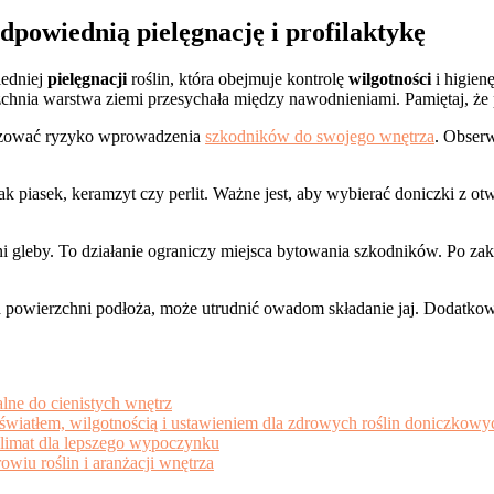
powiednią pielęgnację i profilaktykę
iedniej
pielęgnacji
roślin, która obejmuje kontrolę
wilgotności
i higien
chnia warstwa ziemi przesychała między nawodnieniami. Pamiętaj, że p
lizować ryzyko wprowadzenia
szkodników do swojego wnętrza
. Obser
ki jak piasek, keramzyt czy perlit. Ważne jest, aby wybierać doniczk
ni gleby. To działanie ograniczy miejsca bytowania szkodników. Po za
 na powierzchni podłoża, może utrudnić owadom składanie jaj. Dodatk
alne do cienistych wnętrz
 światłem, wilgotnością i ustawieniem dla zdrowych roślin doniczkowy
oklimat dla lepszego wypoczynku
owiu roślin i aranżacji wnętrza