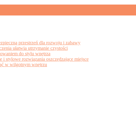
 stworzyć efektowną aranżację
 stylową aranżację wnętrza
→
ezpieczną przestrzeń dla rozwoju i zabawy
eczenia ułatwia utrzymanie czystości
sowaniem do stylu wnętrza
e i stylowe rozwiązania oszczędzające miejsce
knąć w wilgotnym wnętrzu