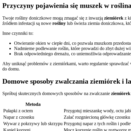
Przyczyny pojawienia się muszek w rośli
Twoje rośliny doniczkowe mogą zmagać się z inwazją
ziemiórek
z k
źródłem infestacji są nowe
rośliny
lub świeża ziemia doniczkowa, któ
Inne czynniki to:
Otwieranie okien w ciepłe dni, co pozwala muszkom przedosta
Nadmierne podlewanie roślin, które prowadzi do zbyt dużej wil
Brak odpowiedniego drenażu, co uniemożliwia odprowadzani
Aby uniknąć problemów z ziemiórkami, warto regularnie sprawdzać wi
do domu.
Domowe sposoby zwalczania ziemiórek i l
Spróbuj skutecznych domowych sposobów na zwalczanie
ziemiórek
Metoda
Pułapki z octem
Przygotuj mieszankę wody, octu jab
Napar z czosnku
Zalać rozgniecioną główkę czosnku 
Wywar z pokrzywy lub skrzypu
Przygotuj napar z tych roślin i pod
Kąpiel korzeni
Mocz korzenie roślin w roztworze my