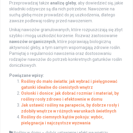
Przeprowadzaj także
analizę gleby
, aby dowiedzieć się, jakie
składniki odżywcze są dla nich potrzebne. Nawożenie na
suchą glebę może prowadzić do jej uszkodzenia, dlatego
zawsze podlewaj rośliny przed nawożeniem.
Unikaj nawozów granulowanych, które rozpuszczają się zbyt
szybko i mogą uszkodzić korzenie. Rozważ zastosowanie
nawozów organicznych
, które poprawiają biologiczną
aktywność gleby, a tym samym wspomagają zdrowie roślin.
Pamiętaj o regularności nawożenia oraz dostosowaniu
rodzajów nawozów do potrzeb konkretnych gatunków roślin
doniczkowych.
Powiązane wpisy:
Rośliny do mało światła: jak wybrać i pielęgnować
gatunki idealne do cienistych wnętrz
Osłonki i donice: jak dobrać rozmiar i materiał, by
rośliny rosły zdrowo i efektownie w domu
Jak ustawić rośliny na parapecie, by dobrze rosły i
zdobiły wnętrze w różnych warunkach świetlnych
Rośliny do ciemnych kątów pokoju: wybór,
pielęgnacja i najczęstsze wyzwania
Rośliny w domu – dobór, ustawienie i efekt we wnętrzu