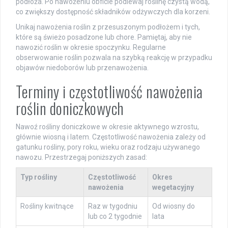
podłoża. Po nawożeniu obficie podlewaj roślinę czystą wodą,
co zwiększy dostępność składników odżywczych dla korzeni.
Unikaj nawożenia roślin z przesuszonym podłożem i tych,
które są świeżo posadzone lub chore. Pamiętaj, aby nie
nawozić roślin w okresie spoczynku. Regularne
obserwowanie roślin pozwala na szybką reakcję w przypadku
objawów niedoborów lub przenawożenia.
Terminy i częstotliwość nawożenia
roślin doniczkowych
Nawoź rośliny doniczkowe w okresie aktywnego wzrostu,
głównie wiosną i latem. Częstotliwość nawożenia zależy od
gatunku rośliny, pory roku, wieku oraz rodzaju używanego
nawozu. Przestrzegaj poniższych zasad:
Typ rośliny
Częstotliwość
Okres
nawożenia
wegetacyjny
Rośliny kwitnące
Raz w tygodniu
Od wiosny do
lub co 2 tygodnie
lata