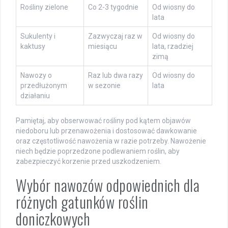
Rośliny zielone
Co 2-3 tygodnie
Od wiosny do
lata
Sukulenty i
Zazwyczaj raz w
Od wiosny do
kaktusy
miesiącu
lata, rzadziej
zimą
Nawozy o
Raz lub dwa razy
Od wiosny do
przedłużonym
w sezonie
lata
działaniu
Pamiętaj, aby obserwować rośliny pod kątem objawów
niedoboru lub przenawożenia i dostosować dawkowanie
oraz częstotliwość nawożenia w razie potrzeby. Nawożenie
niech będzie poprzedzone podlewaniem roślin, aby
zabezpieczyć korzenie przed uszkodzeniem.
Wybór nawozów odpowiednich dla
różnych gatunków roślin
doniczkowych