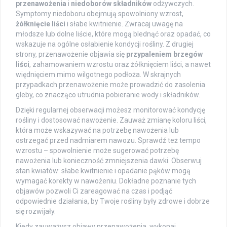
przenawożenia
i
niedoborów składników
odżywczych.
Symptomy niedoboru obejmują spowolniony wzrost,
żółknięcie liści
i słabe kwitnienie. Zwracaj uwagę na
młodsze lub dolne liście, które mogą blednąć oraz opadać, co
wskazuje na ogólne osłabienie kondycji rośliny. Z drugiej
strony, przenawożenie objawia się
przypaleniem brzegów
liści
, zahamowaniem wzrostu oraz żółknięciem liści, a nawet
więdnięciem mimo wilgotnego podłoża. W skrajnych
przypadkach przenawożenie może prowadzić do zasolenia
gleby, co znacząco utrudnia pobieranie wody i składników.
Dzięki regularnej obserwacji możesz monitorować kondycję
rośliny i dostosować nawożenie. Zauważ zmianę koloru liści,
która może wskazywać na potrzebę nawożenia lub
ostrzegać przed nadmiarem nawozu. Sprawdź też tempo
wzrostu – spowolnienie może sugerować potrzebę
nawożenia lub konieczność zmniejszenia dawki. Obserwuj
stan kwiatów: słabe kwitnienie i opadanie pąków mogą
wymagać korekty w nawożeniu. Dokładne poznanie tych
objawów pozwoli Ci zareagować na czas i podjąć
odpowiednie działania, by Twoje rośliny były zdrowe i dobrze
się rozwijały.
Kiedy zauważysz objawy przenawożenia, wykonaj