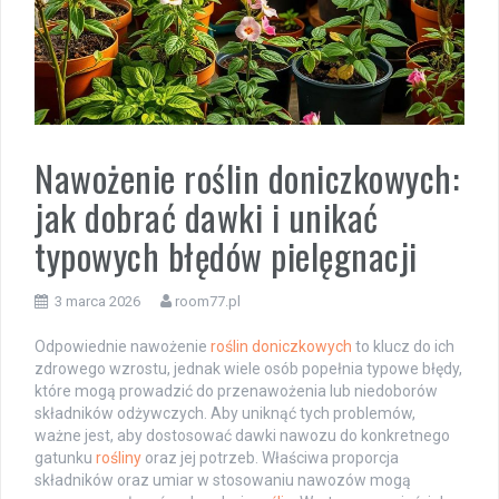
Nawożenie roślin doniczkowych:
jak dobrać dawki i unikać
typowych błędów pielęgnacji
3 marca 2026
room77.pl
Odpowiednie nawożenie
roślin doniczkowych
to klucz do ich
zdrowego wzrostu, jednak wiele osób popełnia typowe błędy,
które mogą prowadzić do przenawożenia lub niedoborów
składników odżywczych. Aby uniknąć tych problemów,
ważne jest, aby dostosować dawki nawozu do konkretnego
gatunku
rośliny
oraz jej potrzeb. Właściwa proporcja
składników oraz umiar w stosowaniu nawozów mogą