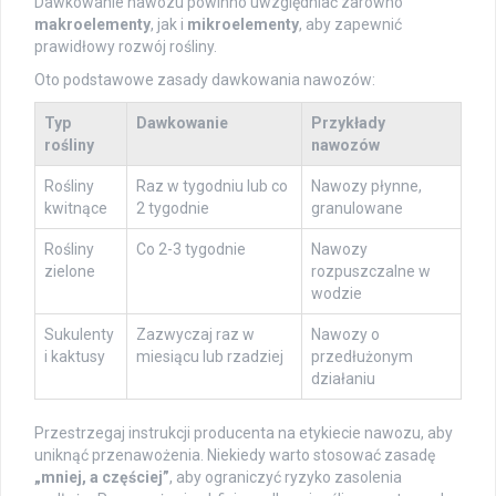
Dawkowanie nawozu powinno uwzględniać zarówno
makroelementy
, jak i
mikroelementy
, aby zapewnić
prawidłowy rozwój rośliny.
Oto podstawowe zasady dawkowania nawozów:
Typ
Dawkowanie
Przykłady
rośliny
nawozów
Rośliny
Raz w tygodniu lub co
Nawozy płynne,
kwitnące
2 tygodnie
granulowane
Rośliny
Co 2-3 tygodnie
Nawozy
zielone
rozpuszczalne w
wodzie
Sukulenty
Zazwyczaj raz w
Nawozy o
i kaktusy
miesiącu lub rzadziej
przedłużonym
działaniu
Przestrzegaj instrukcji producenta na etykiecie nawozu, aby
uniknąć przenawożenia. Niekiedy warto stosować zasadę
„mniej, a częściej”
, aby ograniczyć ryzyko zasolenia