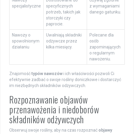
Nawozy
Dostosowane do
Używaj zgodnie
specjalistyczne
specyficznych
z wymaganiami
potrzeb, takich jak
danego gatunku.
storczyki czy
paprocie.
Nawozy o
Uwalniają składniki
Polecane dla
spowolnionym
odżywcze przez
osób
działaniu
kilka miesięcy.
zapominających
o regularnym
nawożeniu.
Znajomość
typów nawozów
i ich właściwości pozwoli Ci
efektywnie zadbać o swoje rośliny doniczkowe i dostarczyć
im niezbędnych składników odżywczych.
Rozpoznawanie objawów
przenawożenia i niedoborów
składników odżywczych
Obserwuj swoje rośliny, aby na czas rozpoznać
objawy