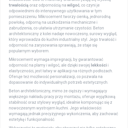
trwałością
oraz odpornością na
wilgoć
, co czyni je
odpowiednimi do intensywnego użytkowania w tym
pomieszczeniu. Mikrocement tworzy cienką, jednorodną
powłokę, odporną na uszkodzenia mechaniczne i
zabrudzenia, co ułatwia utrzymanie czystości. Beton
architektoniczny z kolei nadaje nowoczesny, surowy wygląd,
który wprowadza do kuchni industrialny styl. Jego trwałość i
odporność na zarysowania sprawiają, że staje się
popularnym wyborem.
Mikrocement wymaga impregnacji, by gwarantować
odporność na plamy i wilgoć, ale dzięki swojej
lekkości
i
elastyczności, jest łatwy w aplikacji na różnych podłożach.
Oferuje też możliwość personalizacji, co pozwala na
dopasowanie do indywidualnych potrzeb estetycznych.
Beton architektoniczny, mimo że cięższy i wymagający
większego nakładu pracy przy montażu, oferuje wyjątkową
stabilność oraz stylowy wygląd, idealnie komponując się z
nowoczesnym wystrojem kuchni. Jego właściwości
wymagają jednak precyzyjnego wykończenia, aby zachować
estetykę i funkcjonalność.