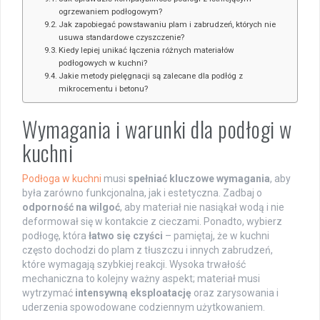
ogrzewaniem podłogowym?
Jak zapobiegać powstawaniu plam i zabrudzeń, których nie
usuwa standardowe czyszczenie?
Kiedy lepiej unikać łączenia różnych materiałów
podłogowych w kuchni?
Jakie metody pielęgnacji są zalecane dla podłóg z
mikrocementu i betonu?
Wymagania i warunki dla podłogi w
kuchni
Podłoga w kuchni
musi
spełniać kluczowe wymagania
, aby
była zarówno funkcjonalna, jak i estetyczna. Zadbaj o
odporność na wilgoć
, aby materiał nie nasiąkał wodą i nie
deformował się w kontakcie z cieczami. Ponadto, wybierz
podłogę, która
łatwo się czyści
– pamiętaj, że w kuchni
często dochodzi do plam z tłuszczu i innych zabrudzeń,
które wymagają szybkiej reakcji. Wysoka trwałość
mechaniczna to kolejny ważny aspekt; materiał musi
wytrzymać
intensywną eksploatację
oraz zarysowania i
uderzenia spowodowane codziennym użytkowaniem.