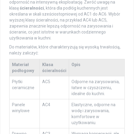
odporność na intensywną eksploatację. Zwróć uwagę na
klasę
ścieralności
, która dla podłóg kuchennych jest
określana w skali sześciostopniowej od AC1 do AC6. Wybór
wyższej klasy ścieralności, na przykład AC4 lub AC5,
zapewnia znacznie lepszą odporność na zarysowania i
ścieranie, co jest istotne w warunkach codziennego
użytkowania w kuchni.
Do materiałów, które charakteryzują się wysoką trwałością,
należy zaliczyć:
Materiał
Klasa
Opis
podłogowy
ścieralności
Płytki
AC5
Odporne na zarysowania,
ceramiczne
łatwe w czyszczeniu,
idealne do kuchni.
Panele
AC4
Elastyczne, odporne na
winylowe
wodę i zarysowania,
komfortowe w
użytkowaniu.
Drewno
AC3
Wymaga konserwacji, ale