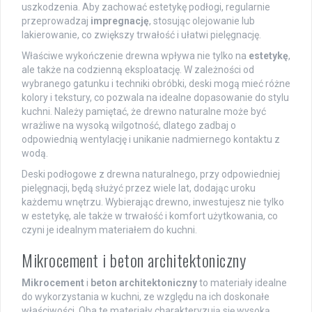
uszkodzenia. Aby zachować estetykę podłogi, regularnie
przeprowadzaj
impregnację
, stosując olejowanie lub
lakierowanie, co zwiększy trwałość i ułatwi pielęgnację.
Właściwe wykończenie drewna wpływa nie tylko na
estetykę
,
ale także na codzienną eksploatację. W zależności od
wybranego gatunku i techniki obróbki, deski mogą mieć różne
kolory i tekstury, co pozwala na idealne dopasowanie do stylu
kuchni. Należy pamiętać, że drewno naturalne może być
wrażliwe na wysoką wilgotność, dlatego zadbaj o
odpowiednią wentylację i unikanie nadmiernego kontaktu z
wodą.
Deski podłogowe z drewna naturalnego, przy odpowiedniej
pielęgnacji, będą służyć przez wiele lat, dodając uroku
każdemu wnętrzu. Wybierając drewno, inwestujesz nie tylko
w estetykę, ale także w trwałość i komfort użytkowania, co
czyni je idealnym materiałem do kuchni.
Mikrocement i beton architektoniczny
Mikrocement
i
beton architektoniczny
to materiały idealne
do wykorzystania w kuchni, ze względu na ich doskonałe
właściwości. Oba te materiały charakteryzują się wysoką