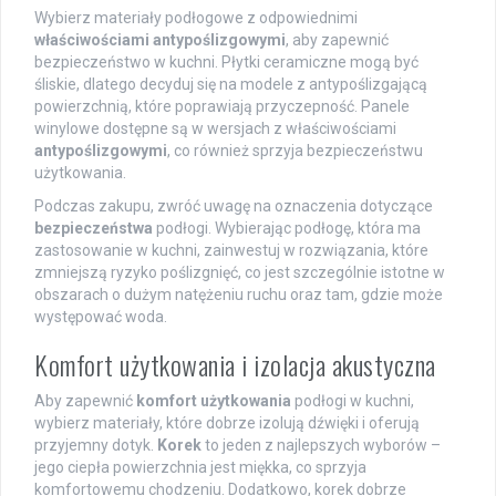
Wybierz materiały podłogowe z odpowiednimi
właściwościami antypoślizgowymi
, aby zapewnić
bezpieczeństwo w kuchni. Płytki ceramiczne mogą być
śliskie, dlatego decyduj się na modele z antypoślizgającą
powierzchnią, które poprawiają przyczepność. Panele
winylowe dostępne są w wersjach z właściwościami
antypoślizgowymi
, co również sprzyja bezpieczeństwu
użytkowania.
Podczas zakupu, zwróć uwagę na oznaczenia dotyczące
bezpieczeństwa
podłogi. Wybierając podłogę, która ma
zastosowanie w kuchni, zainwestuj w rozwiązania, które
zmniejszą ryzyko poślizgnięć, co jest szczególnie istotne w
obszarach o dużym natężeniu ruchu oraz tam, gdzie może
występować woda.
Komfort użytkowania i izolacja akustyczna
Aby zapewnić
komfort użytkowania
podłogi w kuchni,
wybierz materiały, które dobrze izolują dźwięki i oferują
przyjemny dotyk.
Korek
to jeden z najlepszych wyborów –
jego ciepła powierzchnia jest miękka, co sprzyja
komfortowemu chodzeniu. Dodatkowo, korek dobrze