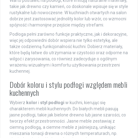
Warto postawić na podłogi, które imitują naturalne materiały,
takie jak drewno czy kamień, co doskonale wpisuje się w style
rustykalne lub nowoczesne. W kuchniach otwartych na salon
dobrze jest zastosować jednolity kolor lub wzór, co wzmocni
spójność i harmonijne przejście między strefami.
Podłoga pełni zarówno funkcje praktyczne, jak i dekoracyjne,
więc jej odpowiedni dobór wspiera nie tylko estetykę, ale
także codzienną funkcjonalność kuchni. Dobierz materiały,
które będą łatwe do utrzymania w czystości oraz odporne na
wilgoć i zarysowania, co również zadecyduje o ogólnym
wrażeniu wizualnym i komfortu użytkowania przestrzeni
kuchennej.
Dobór koloru i stylu podłogi względem mebli
kuchennych
Wybierz
kolor
i
styl podłogi
w kuchni, kierując się
charakterem mebli kuchennych. Do białych mebli pasują
jasne podłogi, takie jak bielone drewno lub jasne szarości, co
tworzy efekt przestronności. Jasne meble zestawiaj z
ciemną podłogą, a ciemne meble z jaśniejszą, unikając
mieszania tonacji drewna o różnych temperaturach, np.