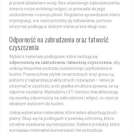
je przed działaniem wody. Bez właściwego zabezpieczenia,
drewno może wchłonąć wilgoć, co prowadzi do jego
uszkodzenia i rozwoju pleśni. Regularne sprawdzanie stanu
impregnacji, a w razie potrzeby jej odnawianie, pomoże
utrzymać podłogę w dobrym stanie przez długi czas.
Odporność na zabrudzenia oraz łatwość
czyszczenia
Wybierz materiały podłogowe, które cechują się
odpornością na zabrudzenia
i
łatwością czyszczenia
, aby
uniknąć kłopotów podczas codziennego użytkowania w
kuchni. Powierzchnie płytek ceramicznych oraz gresu są
jednymi z najbardziej praktycznych rozwiązań – łatwo je
utrzymać w czystości, a ich gładka struktura sprawia, że są
odporne na plamy. Wykładziny LVT również charakteryzują
się wysoką odpornością na zabrudzenia i wilgoć, co czyni je
idealnym wyborem do kuchni.
Unikaj wybierania materiałów, które łatwo absorbują brud i
plamy. Skup się na podłogach z powłoką ochronną, która
utrudnia osadzanie się nieczystości. Dobierz produkty, które
wymagają minimalnej konserwacji i nie potrzebują