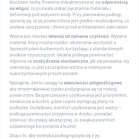
kluczowe cechy. Powinna charakteryzować się
odpornością
na wilgoć
, co pozwala unikać pęcznienia materiału i
deformacji pod wpływem wody. Przy planowaniu podłogi,
upewnij się, że jej powierzchnia jest gładka i wodoodporna, co
ułatwia czyszczenie i chroni przed wchłanianiem zabrudzeń.
Ważna jest również
łatwość utrzymania czystości
. Wybierz
materiał, który można szybko i skutecznie wyczyścić z
typowych plam kuchennych, korzystając z standardowych
środków czyszczących. Idealna podłoga powinna być
odporna na
uszkodzenia mechaniczne
, jak zarysowania czy
uderzenia, co jest szczególnie istotne w intensywnie
wykorzystywanych przestrzeniach.
Następnie, zwróć uwagę na
właściwości antypoślizgowe
,
aby zminimalizować ryzyko poślizgnięcia się na mokrej
powierzchni. Bezpieczeństwo użytkowania jest priorytetem,
zwłaszcza w kuchni, gdzie często występują płyny na
podłodze. Dodatkowo, komfort użytkowania jest ważny –
podłoga powinna być przyjemna w dotyku i posiadać
zdolność do izolacji akustycznej, co zwiększa komfort
codziennego korzystania z kuchni.
Dbaj o to, aby estetyka podłogi łączyła się z jej