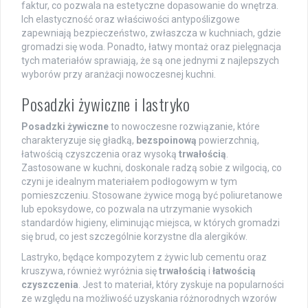
faktur, co pozwala na estetyczne dopasowanie do wnętrza.
Ich elastyczność oraz właściwości antypoślizgowe
zapewniają bezpieczeństwo, zwłaszcza w kuchniach, gdzie
gromadzi się woda. Ponadto, łatwy montaż oraz pielęgnacja
tych materiałów sprawiają, że są one jednymi z najlepszych
wyborów przy aranżacji nowoczesnej kuchni.
Posadzki żywiczne i lastryko
Posadzki żywiczne
to nowoczesne rozwiązanie, które
charakteryzuje się gładką,
bezspoinową
powierzchnią,
łatwością czyszczenia oraz wysoką
trwałością
.
Zastosowane w kuchni, doskonale radzą sobie z wilgocią, co
czyni je idealnym materiałem podłogowym w tym
pomieszczeniu. Stosowane żywice mogą być poliuretanowe
lub epoksydowe, co pozwala na utrzymanie wysokich
standardów higieny, eliminując miejsca, w których gromadzi
się brud, co jest szczególnie korzystne dla alergików.
Lastryko, będące kompozytem z żywic lub cementu oraz
kruszywa, również wyróżnia się
trwałością
i
łatwością
czyszczenia
. Jest to materiał, który zyskuje na popularności
ze względu na możliwość uzyskania różnorodnych wzorów