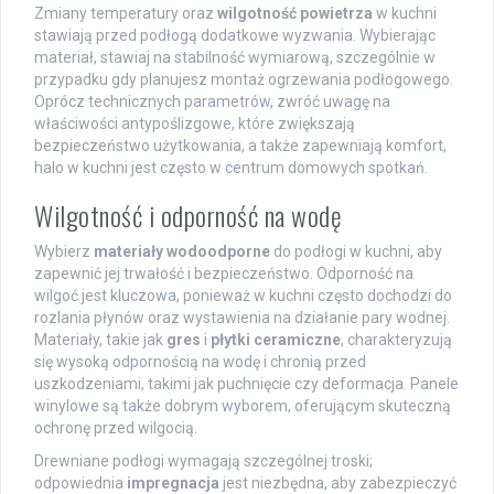
Zmiany temperatury oraz
wilgotność powietrza
w kuchni
stawiają przed podłogą dodatkowe wyzwania. Wybierając
materiał, stawiaj na stabilność wymiarową, szczególnie w
przypadku gdy planujesz montaż ogrzewania podłogowego.
Oprócz technicznych parametrów, zwróć uwagę na
właściwości antypoślizgowe, które zwiększają
bezpieczeństwo użytkowania, a także zapewniają komfort,
halo w kuchni jest często w centrum domowych spotkań.
Wilgotność i odporność na wodę
Wybierz
materiały wodoodporne
do podłogi w kuchni, aby
zapewnić jej trwałość i bezpieczeństwo. Odporność na
wilgoć jest kluczowa, ponieważ w kuchni często dochodzi do
rozlania płynów oraz wystawienia na działanie pary wodnej.
Materiały, takie jak
gres
i
płytki ceramiczne
, charakteryzują
się wysoką odpornością na wodę i chronią przed
uszkodzeniami, takimi jak puchnięcie czy deformacja. Panele
winylowe są także dobrym wyborem, oferującym skuteczną
ochronę przed wilgocią.
Drewniane podłogi wymagają szczególnej troski;
odpowiednia
impregnacja
jest niezbędna, aby zabezpieczyć