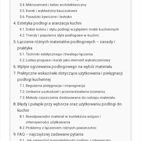
Mikrocement i beton architektoniczny
Korek i wykładziny kauczukowe
Posadzki żywiczne i lastryko
Estetyka podłogi a aranżacja kuchni
Dobór koloru i stylu podłogi względem mebli kuchennych
Trendy i popularne style podłogowe w kuchni
Łączenie różnych materiałów podłogowych – zasady i
praktyka
Techniki estetycznego i trwałego łączenia
Listwy progowe i korek jako element wykończeniowy
Wpływ ogrzewania podłogowego na wybór materiału
Praktyczne wskazówki dotyczące użytkowania i pielęgnacji
podłogi kuchennej
Regularna pielęgnacja i impregnacja
Unikanie uszkodzeń i przeciwdziałanie ścieraniu
Metody czyszczenia dostosowane do rodzaju materiału
Błędy i pułapki przy wyborze oraz użytkowaniu podłogi do
kuchni
Nieodpowiedni materiał w kontekście wilgoci i
intensywności użytkowania
Problemy z łączeniem różnych powierzchni
FAQ – najczęściej zadawane pytania
Jak sprawdzić kompatybilność podłogi z istniejącym