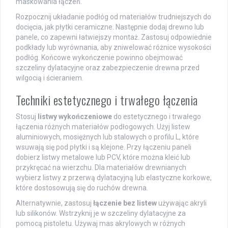
maskowania łączeń.
Rozpocznij układanie podłóg od materiałów trudniejszych do
docięcia, jak płytki ceramiczne. Następnie dodaj drewno lub
panele, co zapewni łatwiejszy montaż. Zastosuj odpowiednie
podkłady lub wyrównania, aby zniwelować różnice wysokości
podłóg. Końcowe wykończenie powinno obejmować
szczeliny dylatacyjne oraz zabezpieczenie drewna przed
wilgocią i ścieraniem.
Techniki estetycznego i trwałego łączenia
Stosuj
listwy wykończeniowe
do estetycznego i trwałego
łączenia różnych materiałów podłogowych. Użyj listew
aluminiowych, mosiężnych lub stalowych o profilu L, które
wsuwają się pod płytki i są klejone. Przy łączeniu paneli
dobierz listwy metalowe lub PCV, które można kleić lub
przykręcać na wierzchu. Dla materiałów drewnianych
wybierz listwy z przerwą dylatacyjną lub elastyczne korkowe,
które dostosowują się do ruchów drewna.
Alternatywnie, zastosuj
łączenie bez listew
używając akryli
lub silikonów. Wstrzyknij je w szczeliny dylatacyjne za
pomocą pistoletu. Używaj mas akrylowych w różnych