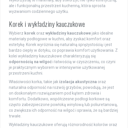
Wykorzystaj te materiały, aby stworzyć nie tylko estetyczną,
ale i funkcjonalną przestrzeń kuchenną, która sprosta
wyzwaniom codziennego użytku.
Korek i wykładziny kauczukowe
Wybierz
korek
oraz
wykładziny kauczukowe
jako idealne
materiały podłogowe w kuchni, aby zyskać komfort oraz
estetykę. Korek wyróżnia się naturalną sprężystością i jest
bardzo ciepły w dotyku, co poprawia komfort użytkowania. Z
kolei wykładziny kauczukowe charakteryzują się
odpornością na wilgoć
i łatwością w czyszczeniu, co czyni
je praktycznym wyborem w intensywnie użytkowanej
przestrzeni kuchni.
Właściwości korka, takie jak
izolacja akustyczna
oraz
naturalna odporność na rozwój grzybów, powodują, że jest
on doskonałym rozwiązaniem pod kątem zdrowia i
komfortu. Dodatkowo, współczesne podłogi korkowe są
często zabezpieczone powłoką winylową lub poliuretanową,
co zwiększa ich odporność na wilgoć i sprawia, że są bardziej
trwałe.
Wykładziny kauczukowe oferują różnorodność kolorów oraz