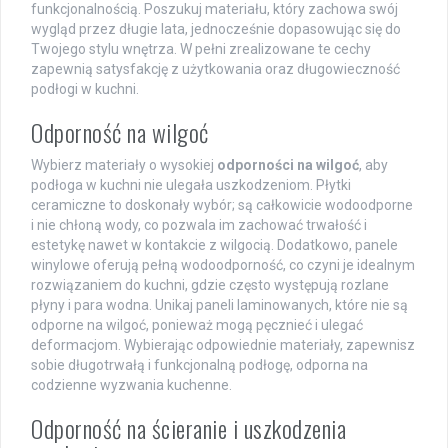
funkcjonalnością. Poszukuj materiału, który zachowa swój
wygląd przez długie lata, jednocześnie dopasowując się do
Twojego stylu wnętrza. W pełni zrealizowane te cechy
zapewnią satysfakcję z użytkowania oraz długowieczność
podłogi w kuchni.
Odporność na wilgoć
Wybierz materiały o wysokiej
odporności na wilgoć
, aby
podłoga w kuchni nie ulegała uszkodzeniom. Płytki
ceramiczne to doskonały wybór; są całkowicie wodoodporne
i nie chłoną wody, co pozwala im zachować trwałość i
estetykę nawet w kontakcie z wilgocią. Dodatkowo, panele
winylowe oferują pełną wodoodporność, co czyni je idealnym
rozwiązaniem do kuchni, gdzie często występują rozlane
płyny i para wodna. Unikaj paneli laminowanych, które nie są
odporne na wilgoć, ponieważ mogą pęcznieć i ulegać
deformacjom. Wybierając odpowiednie materiały, zapewnisz
sobie długotrwałą i funkcjonalną podłogę, odporna na
codzienne wyzwania kuchenne.
Odporność na ścieranie i uszkodzenia