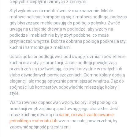
ciepłych z ciepłymi i zimnych z zimnymi.
Styl wykończenia mebli również ma znaczenie. Meble
matowe najlepiej komponują się z matową podłogą, podczas
gdy błyszczące meble pasują do podłóg o połysku. Zwróć
uwagę na usłojenie drewna w podłodze, aby wzory na
podłodze i meblach nie były zbyt podobne, co może
przytłaczać wnętrze. Dobrze dobrana podłoga podkreśla styl
kuchni i harmonizuje z meblami.
Ustalając kolor podłogi, weź pod uwagę rozmiar i oświetlenie
kuchni oraz styl jej aranżacji. Jasne podłogi powiększają
przestrzeń i ją rozświetlają, co jest korzystne w małych lub
słabo oświetlonych pomieszczeniach. Ciemne kolory dodają
elegancji, ale mogą optycznie pomniejszać wnętrza. Dąż do
spójności lub kontrastów, odpowiednio mieszając kolory i
style.
Warto również dopasować wzory, kolory i styl podłogi do
aranżacji wnętrza, biorąc pod uwagę jego charakter. Jeśli
masz kuchnię otwartą na
salon, rozważ zastosowanie
jednolitego materiału lub
wzoru na całej powierzchni, by
zapewnić spójność przestrzeni.