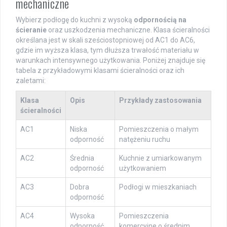
mechaniczne
Wybierz podłogę do kuchni z wysoką
odpornością na
ścieranie
oraz uszkodzenia mechaniczne. Klasa ścieralności
określana jest w skali sześciostopniowej od AC1 do AC6,
gdzie im wyższa klasa, tym dłuższa trwałość materiału w
warunkach intensywnego użytkowania. Poniżej znajduje się
tabela z przykładowymi klasami ścieralności oraz ich
zaletami:
Klasa
Opis
Przykłady zastosowania
ścieralności
AC1
Niska
Pomieszczenia o małym
odporność
natężeniu ruchu
AC2
Średnia
Kuchnie z umiarkowanym
odporność
użytkowaniem
AC3
Dobra
Podłogi w mieszkaniach
odporność
AC4
Wysoka
Pomieszczenia
odporność
komercyjne o średnim