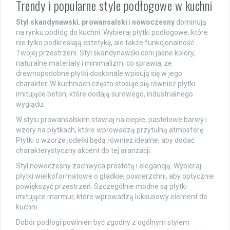
Trendy i popularne style podłogowe w kuchni
Styl skandynawski
,
prowansalski
i
nowoczesny
dominują
na rynku podłóg do kuchni. Wybieraj płytki podłogowe, które
nie tylko podkreślają estetykę, ale także funkcjonalność
Twojej przestrzeni. Styl skandynawski ceni jasne kolory,
naturalne materiały i minimalizm, co sprawia, że
drewnopodobne płytki doskonale wpisują się w jego
charakter. W kuchniach często stosuje się również płytki
imitujące beton, które dodają surowego, industrialnego
wyglądu.
W stylu prowansalskim stawiaj na ciepłe, pastelowe barwy i
wzory na płytkach, które wprowadzą przytulną atmosferę.
Płytki o wzorze jodełki będą również idealne, aby dodać
charakterystyczny akcent do tej aranżacji.
Styl nowoczesny zachwyca prostotą i elegancją. Wybieraj
płytki wielkoformatowe o gładkiej powierzchni, aby optycznie
powiększyć przestrzeń. Szczególnie modne są płytki
imitujące marmur, które wprowadzą luksusowy element do
kuchni.
Dobór podłogi powinien być zgodny z ogólnym stylem