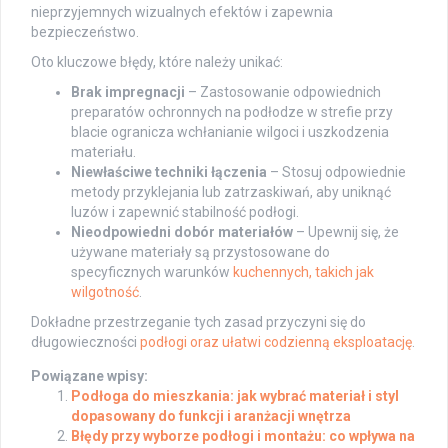
nieprzyjemnych wizualnych efektów i zapewnia
bezpieczeństwo.
Oto kluczowe błędy, które należy unikać:
Brak impregnacji
– Zastosowanie odpowiednich
preparatów ochronnych na podłodze w strefie przy
blacie ogranicza wchłanianie wilgoci i uszkodzenia
materiału.
Niewłaściwe techniki łączenia
– Stosuj odpowiednie
metody przyklejania lub zatrzaskiwań, aby uniknąć
luzów i zapewnić stabilność podłogi.
Nieodpowiedni dobór materiałów
– Upewnij się, że
używane materiały są przystosowane do
specyficznych warunków
kuchennych, takich jak
wilgotność
.
Dokładne przestrzeganie tych zasad przyczyni się do
długowieczności
podłogi oraz ułatwi codzienną eksploatację
.
Powiązane wpisy:
Podłoga do mieszkania: jak wybrać materiał i styl
dopasowany do funkcji i aranżacji wnętrza
Błędy przy wyborze podłogi i montażu: co wpływa na