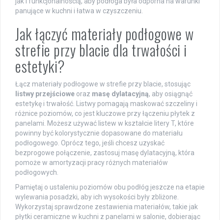
jak i funkcjonalnością, aby podłoga była odporna na warunki
panujące w kuchni i łatwa w czyszczeniu.
Jak łączyć materiały podłogowe w
strefie przy blacie dla trwałości i
estetyki?
Łącz materiały podłogowe w strefie przy blacie, stosując
listwy przejściowe
oraz
masę dylatacyjną
, aby osiągnąć
estetykę i trwałość. Listwy pomagają maskować szczeliny i
różnice poziomów, co jest kluczowe przy łączeniu płytek z
panelami. Możesz używać listew w kształcie litery T, które
powinny być kolorystycznie dopasowane do materiału
podłogowego. Oprócz tego, jeśli chcesz uzyskać
bezprogowe połączenie, zastosuj masę dylatacyjną, która
pomoże w amortyzacji pracy różnych materiałów
podłogowych.
Pamiętaj o ustaleniu poziomów obu podłóg jeszcze na etapie
wylewania posadzki, aby ich wysokości były zbliżone.
Wykorzystaj sprawdzone zestawienia materiałów, takie jak
płytki ceramiczne w kuchni z panelami w salonie, dobierając