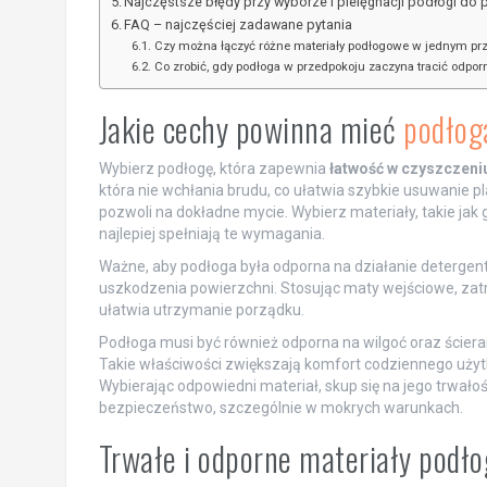
Najczęstsze błędy przy wyborze i pielęgnacji podłogi do
FAQ – najczęściej zadawane pytania
Czy można łączyć różne materiały podłogowe w jednym pr
Co zrobić, gdy podłoga w przedpokoju zaczyna tracić odpor
Jakie cechy powinna mieć
podłog
Wybierz podłogę, która zapewnia
łatwość w czyszczeni
która nie wchłania brudu, co ułatwia szybkie usuwanie pl
pozwoli na dokładne mycie. Wybierz materiały, takie ja
najlepiej spełniają te wymagania.
Ważne, aby podłoga była odporna na działanie detergen
uszkodzenia powierzchni. Stosując maty wejściowe, za
ułatwia utrzymanie porządku.
Podłoga musi być również odporna na wilgoć oraz ściera
Takie właściwości zwiększają komfort codziennego uży
Wybierając odpowiedni materiał, skup się na jego trwałoś
bezpieczeństwo, szczególnie w mokrych warunkach.
Trwałe i odporne materiały podł