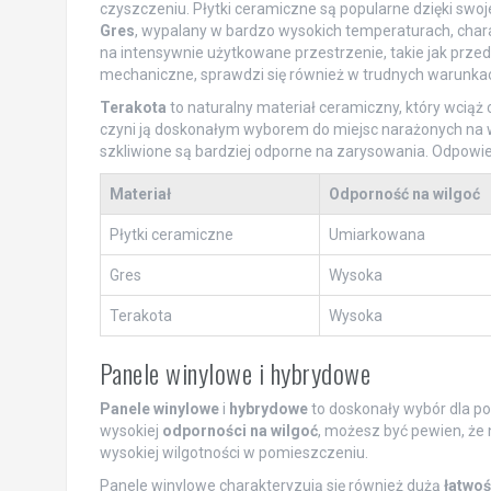
czyszczeniu. Płytki ceramiczne są popularne dzięki swoje
Gres
, wypalany w bardzo wysokich temperaturach, chara
na intensywnie użytkowane przestrzenie, takie jak przedp
mechaniczne, sprawdzi się również w trudnych warunka
Terakota
to naturalny materiał ceramiczny, który wciąż 
czyni ją doskonałym wyborem do miejsc narażonych na wi
szkliwione są bardziej odporne na zarysowania. Odpowied
Materiał
Odporność na wilgoć
Płytki ceramiczne
Umiarkowana
Gres
Wysoka
Terakota
Wysoka
Panele winylowe i hybrydowe
Panele winylowe
i
hybrydowe
to doskonały wybór dla po
wysokiej
odporności na wilgoć
, możesz być pewien, że
wysokiej wilgotności w pomieszczeniu.
Panele winylowe charakteryzują się również dużą
łatwoś