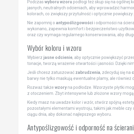
Podczas
wyboru wzoru
podłogi też skup się na ogólnej 
jasnych, neutralnych odcieniach, aby wprowadzić harm
kolorach, co zwiększy przytulność i optycznie powiększy
Nie zapomnij o
antypoślizgowości
i odporności na ściera
wykonano, zapewnia komfort i bezpieczeństwo użytkowan
oraz czy wymaga regularnego konserwowania, aby długo
Wybór koloru i wzoru
Wybierz
jasne odcienie
, aby optycznie powiększyć przes
tonacje, tworzą wrażenie otwartości i jasności. Dzięki n
Jeśli chcesz zatuszować
zabrudzenia
, zdecyduj się na
c
barwy nie tylko maskują ewentualne plamy, ale również do
Rozważ także
wzory
na podłodze. Wzorzyste płytki mog
z otoczeniem. Zbyt intensywne lub złożone wzory mogą 
Kiedy masz na uwadze kolor i wzór, stwórz spójną este
pozostałymi elementami wystroju, takimi jak meble czy ś
ciągu dnia, aby dokonać najlepszego wyboru.
Antypoślizgowość i odporność na ścieran