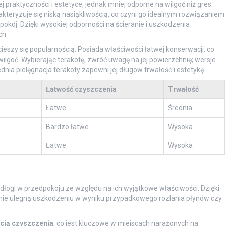
j praktyczności i estetyce, jednak mniej odporne na wilgoć niż gres.
kteryzuje się niską nasiąkliwością, co czyni go idealnym rozwiązaniem
okój. Dzięki wysokiej odporności na ścieranie i uszkodzenia
ch.
cieszy się popularnością. Posiada właściwości łatwej konserwacji, co
lgoć. Wybierając terakotę, zwróć uwagę na jej powierzchnię; wersje
nia pielęgnacja terakoty zapewni jej długow trwałość i estetykę.
Łatwość czyszczenia
Trwałość
Łatwe
Średnia
Bardzo łatwe
Wysoka
Łatwe
Wysoka
dłogi w przedpokoju ze względu na ich wyjątkowe właściwości. Dzięki
 nie ulegną uszkodzeniu w wyniku przypadkowego rozlania płynów czy
cią czyszczenia
, co jest kluczowe w miejscach narażonych na