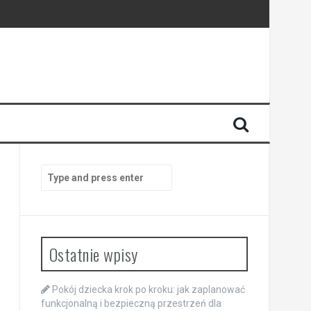
Search
for:
Ostatnie wpisy
Pokój dziecka krok po kroku: jak zaplanować
funkcjonalną i bezpieczną przestrzeń dla