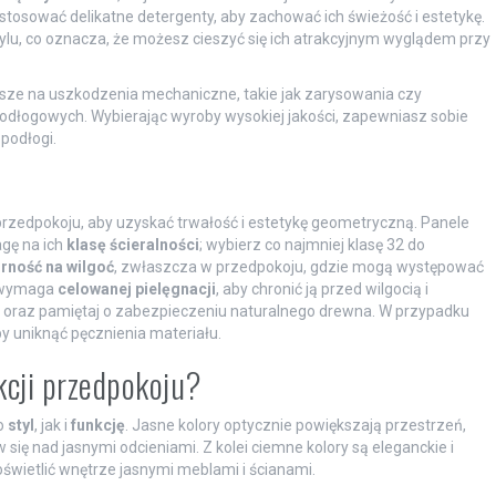
osować delikatne detergenty, aby zachować ich świeżość i estetykę.
lu, co oznacza, że możesz cieszyć się ich atrakcyjnym wyglądem przy
jsze na uszkodzenia mechaniczne, takie jak zarysowania czy
odłogowych. Wybierając wyroby wysokiej jakości, zapewniasz sobie
podłogi.
rzedpokoju, aby uzyskać trwałość i estetykę geometryczną. Panele
gę na ich
klasę ścieralności
; wybierz co najmniej klasę 32 do
rność na wilgoć
, zwłaszcza w przedpokoju, gdzie mogą występować
, wymaga
celowanej pielęgnacji
, aby chronić ją przed wilgocią i
y oraz pamiętaj o zabezpieczeniu naturalnego drewna. W przypadku
y uniknąć pęcznienia materiału.
kcji przedpokoju?
o
styl
, jak i
funkcję
. Jasne kolory optycznie powiększają przestrzeń,
 się nad jasnymi odcieniami. Z kolei ciemne kolory są eleganckie i
świetlić wnętrze jasnymi meblami i ścianami.