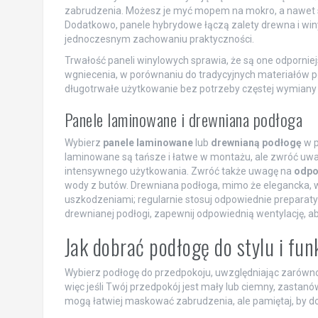
zabrudzenia. Możesz je myć mopem na mokro, a nawet st
Dodatkowo, panele hybrydowe łączą zalety drewna i winy
jednoczesnym zachowaniu praktyczności.
Trwałość paneli winylowych sprawia, że są one odpornie
wgniecenia, w porównaniu do tradycyjnych materiałów p
długotrwałe użytkowanie bez potrzeby częstej wymiany 
Panele laminowane i drewniana podłoga
Wybierz
panele laminowane
lub
drewnianą podłogę
w p
laminowane są tańsze i łatwe w montażu, ale zwróć uwa
intensywnego użytkowania. Zwróć także uwagę na
odpo
wody z butów. Drewniana podłoga, mimo że elegancka
uszkodzeniami; regularnie stosuj odpowiednie preparat
drewnianej podłogi, zapewnij odpowiednią wentylację, ab
Jak dobrać podłogę do stylu i fun
Wybierz podłogę do przedpokoju, uwzględniając zarówn
więc jeśli Twój przedpokój jest mały lub ciemny, zastanów
mogą łatwiej maskować zabrudzenia, ale pamiętaj, by do