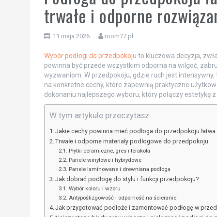
trwałe i odporne rozwiąza
11 maja 2026
room77.pl
Wybór podłogi do przedpokoju
to kluczowa decyzja, zwł
powinna być przede wszystkim odporna na wilgoć, zabr
wyzwaniom. W przedpokoju, gdzie ruch jest intensywny, 
na konkretne cechy, które zapewnią praktyczne użytkow
dokonaniu najlepszego wyboru, który połączy estetykę z 
W tym artykule przeczytasz
Jakie cechy powinna mieć podłoga do przedpokoju łatwa
Trwałe i odporne materiały podłogowe do przedpokoju
Płytki ceramiczne, gres i terakota
Panele winylowe i hybrydowe
Panele laminowane i drewniana podłoga
Jak dobrać podłogę do stylu i funkcji przedpokoju?
Wybór koloru i wzoru
Antypoślizgowość i odporność na ścieranie
Jak przygotować podłoże i zamontować podłogę w prze