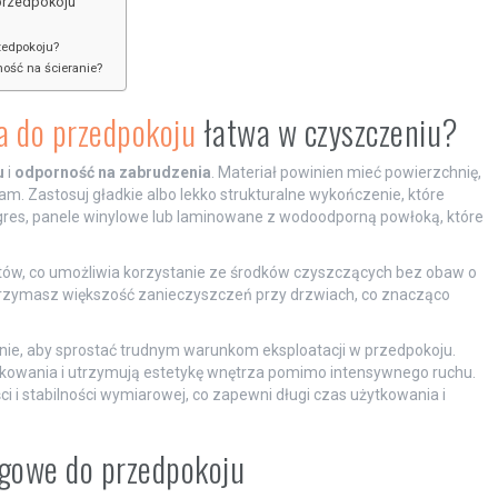
 przedpokoju
zedpokoju?
ność na ścieranie?
a do przedpokoju
łatwa w czyszczeniu?
u
i
odporność na zabrudzenia
. Materiał powinien mieć powierzchnię,
am. Zastosuj gładkie albo lekko strukturalne wykończenie, które
k gres, panele winylowe lub laminowane z wodoodporną powłoką, które
tów, co umożliwia korzystanie ze środków czyszczących bez obaw o
trzymasz większość zanieczyszczeń przy drzwiach, co znacząco
nie, aby sprostać trudnym warunkom eksploatacji w przedpokoju.
tkowania i utrzymują estetykę wnętrza pomimo intensywnego ruchu.
ci i stabilności wymiarowej, co zapewni długi czas użytkowania i
ogowe do przedpokoju