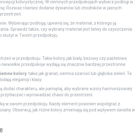
koncepcji kolorystycznej. W ciemnych przedpokojach wybierz podłogi w
onię. Rozważ również dodanie dywanów lub chodników w jasnych
 przestrzeń.
nie. Wybierając podłogę, upewnij się, że materiał, z którego ją
ia. Sprawdź także, czy wybrany materiał jest łatwy do czyszczenia
 służył w Twoim przedpokoju.
trzeń w przedpokoju. Takie kolory, jak biały, beżowy czy pastelowe
im niewielkie przedpokoje wydają się znacznie bardziej przestronne.
iemne kolory
, takie jak granat, ciemna szarość lub głęboka zieleń. Te
dają elegancji i klasy.
ą dodać charakteru, ale pamiętaj, aby wybrane wzory harmonizowały
przytłaczać i wprowadzać chaos do przestrzeni.
tykę w swoim przedpokoju. Każdy element powinien współgrać z
ciany. Obserwuj, jak różne kolory zmieniają się pod wpływem światła w
ie