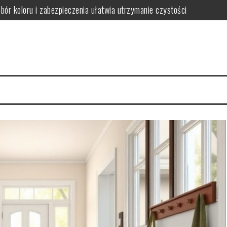
obór koloru i zabezpieczenia ułatwia utrzymanie czystości
ączył trwałość z dopasowaniem do stylu wnętrza
ak wybrać funkcjonalne i stylowe rozwiązania oszczędzające miejsce
gnacji i jak ich uniknąć w wilgotnym wnętrzu
iedy warto postawić na spójność i wygodę użytkowania
wać funkcjonalną i bezpieczną przestrzeń dla rozwoju i zabawy