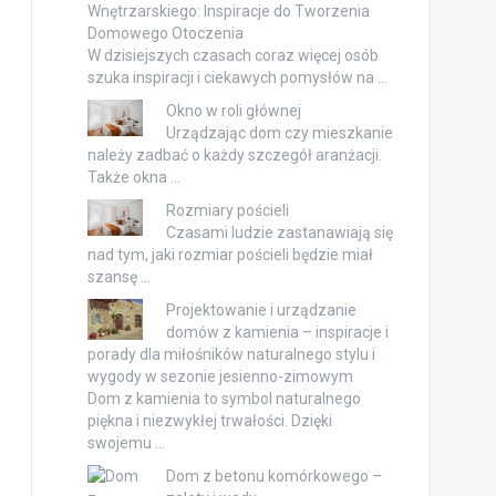
Wnętrzarskiego: Inspiracje do Tworzenia
Domowego Otoczenia
W dzisiejszych czasach coraz więcej osób
szuka inspiracji i ciekawych pomysłów na …
Okno w roli głównej
Urządzając dom czy mieszkanie
należy zadbać o każdy szczegół aranżacji.
Także okna …
Rozmiary pościeli
Czasami ludzie zastanawiają się
nad tym, jaki rozmiar pościeli będzie miał
szansę …
Projektowanie i urządzanie
domów z kamienia – inspiracje i
porady dla miłośników naturalnego stylu i
wygody w sezonie jesienno-zimowym
Dom z kamienia to symbol naturalnego
piękna i niezwykłej trwałości. Dzięki
swojemu …
Dom z betonu komórkowego –