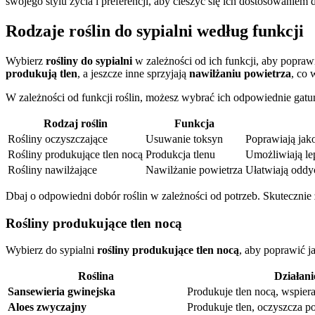
swojego stylu życia i preferencji, aby cieszyć się ich dostosowaniem 
Rodzaje roślin do sypialni według funkcji
Wybierz
rośliny do sypialni
w zależności od ich funkcji, aby popraw
produkują tlen
, a jeszcze inne sprzyjają
nawilżaniu powietrza
, co 
W zależności od funkcji roślin, możesz wybrać ich odpowiednie gatu
Rodzaj roślin
Funkcja
Rośliny oczyszczające
Usuwanie toksyn
Poprawiają jak
Rośliny produkujące tlen nocą
Produkcja tlenu
Umożliwiają le
Rośliny nawilżające
Nawilżanie powietrza
Ułatwiają oddy
Dbaj o odpowiedni dobór roślin w zależności od potrzeb. Skutecznie 
Rośliny produkujące tlen nocą
Wybierz do sypialni
rośliny produkujące tlen nocą
, aby poprawić j
Roślina
Działani
Sansewieria gwinejska
Produkuje tlen nocą, wspiera
Aloes zwyczajny
Produkuje tlen, oczyszcza po