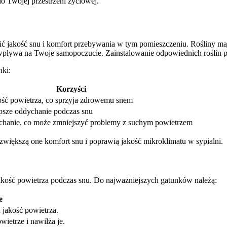
do Twojej przestrzeni życiowej.
ić jakość snu i komfort przebywania w tym pomieszczeniu. Rośliny maj
wpływa na Twoje samopoczucie. Zainstalowanie odpowiednich roślin po
nki:
Korzyści
ość powietrza, co sprzyja zdrowemu snem
psze oddychanie podczas snu
chanie, co może zmniejszyć problemy z suchym powietrzem
zwiększą one komfort snu i poprawią jakość mikroklimatu w sypialni.
akość powietrza podczas snu. Do najważniejszych gatunków należą:
e
 jakość powietrza.
wietrze i nawilża je.