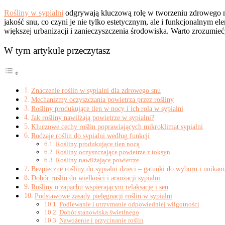
Rośliny w sypialni
odgrywają kluczową rolę w tworzeniu zdrowego mi
jakość snu, co czyni je nie tylko estetycznym, ale i funkcjonalnym 
większej urbanizacji i zanieczyszczenia środowiska. Warto zrozumie
W tym artykule przeczytasz
Znaczenie roślin w sypialni dla zdrowego snu
Mechanizmy oczyszczania powietrza przez rośliny
Rośliny produkujące tlen w nocy i ich rola w sypialni
Jak rośliny nawilżają powietrze w sypialni?
Kluczowe cechy roślin poprawiających mikroklimat sypialni
Rodzaje roślin do sypialni według funkcji
Rośliny produkujące tlen nocą
Rośliny oczyszczające powietrze z toksyn
Rośliny nawilżające powietrze
Bezpieczne rośliny do sypialni dzieci – gatunki do wyboru i unikani
Dobór roślin do wielkości i aranżacji sypialni
Rośliny o zapachu wspierającym relaksację i sen
Podstawowe zasady pielęgnacji roślin w sypialni
Podlewanie i utrzymanie odpowiedniej wilgotności
Dobór stanowiska świetlnego
Nawożenie i przycinanie roślin