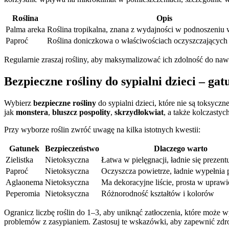
Roślina
Opis
Palma areka
Roślina tropikalna, znana z wydajności w podnoszeniu w
Paproć
Roślina doniczkowa o właściwościach oczyszczających 
Regularnie zraszaj rośliny, aby maksymalizować ich zdolność do nawi
Bezpieczne rośliny do sypialni dzieci – ga
Wybierz
bezpieczne rośliny
do sypialni dzieci, które nie są toksyczn
jak
monstera
,
bluszcz pospolity
,
skrzydłokwiat
, a także kolczastyc
Przy wyborze roślin zwróć uwagę na kilka istotnych kwestii:
Gatunek
Bezpieczeństwo
Dlaczego warto
Zielistka
Nietoksyczna
Łatwa w pielęgnacji, ładnie się prezent
Paproć
Nietoksyczna
Oczyszcza powietrze, ładnie wypełnia 
Aglaonema
Nietoksyczna
Ma dekoracyjne liście, prosta w uprawi
Peperomia
Nietoksyczna
Różnorodność kształtów i kolorów
Ogranicz liczbę roślin do 1–3, aby uniknąć zatłoczenia, które może
problemów z zasypianiem. Zastosuj te wskazówki, aby zapewnić zdro