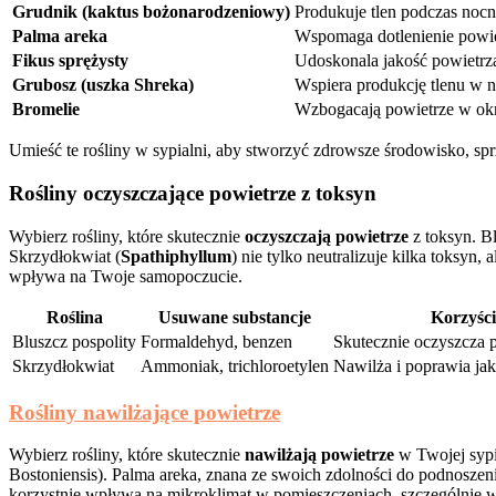
Grudnik (kaktus bożonarodzeniowy)
Produkuje tlen podczas nocne
Palma areka
Wspomaga dotlenienie powie
Fikus sprężysty
Udoskonala jakość powietrz
Grubosz (uszka Shreka)
Wspiera produkcję tlenu w n
Bromelie
Wzbogacają powietrze w okr
Umieść te rośliny w sypialni, aby stworzyć zdrowsze środowisko, sp
Rośliny oczyszczające powietrze z toksyn
Wybierz rośliny, które skutecznie
oczyszczają powietrze
z toksyn. Bl
Skrzydłokwiat (
Spathiphyllum
) nie tylko neutralizuje kilka toksyn, 
wpływa na Twoje samopoczucie.
Roślina
Usuwane substancje
Korzyści
Bluszcz pospolity
Formaldehyd, benzen
Skutecznie oczyszcza 
Skrzydłokwiat
Ammoniak, trichloroetylen
Nawilża i poprawia ja
Rośliny nawilżające powietrze
Wybierz rośliny, które skutecznie
nawilżają powietrze
w Twojej sypia
Bostoniensis). Palma areka, znana ze swoich zdolności do podnoszenia
korzystnie wpływa na mikroklimat w pomieszczeniach, szczególnie 