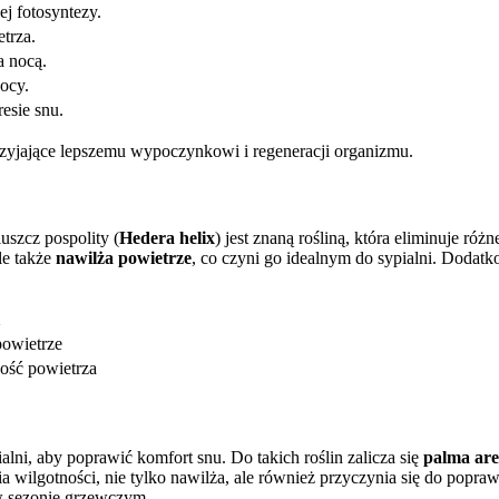
j fotosyntezy.
trza.
a nocą.
ocy.
esie snu.
rzyjające lepszemu wypoczynkowi i regeneracji organizmu.
uszcz pospolity (
Hedera helix
) jest znaną rośliną, która eliminuje róż
ale także
nawilża powietrze
, co czyni go idealnym do sypialni. Dodatk
powietrze
kość powietrza
lni, aby poprawić komfort snu. Do takich roślin zalicza się
palma ar
 wilgotności, nie tylko nawilża, ale również przyczynia się do popraw
w sezonie grzewczym.