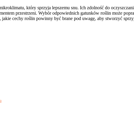
kroklimatu, który sprzyja lepszemu snu. Ich zdolność do oczyszczani
elementem przestrzeni. Wybór odpowiednich gatunków roślin może popraw
ć, jakie cechy roślin powinny być brane pod uwagę, aby stworzyć sprzy
a