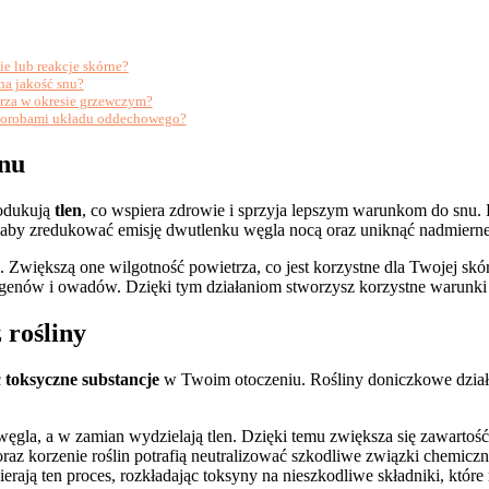
e lub reakcje skórne?
na jakość snu?
trza w okresie grzewczym?
b chorobami układu oddechowego?
snu
rodukują
tlen
, co wspiera zdrowie i sprzyja lepszym warunkom do snu. 
, aby zredukować emisję dwutlenku węgla nocą oraz uniknąć nadmierne
i. Zwiększą one wilgotność powietrza, co jest korzystne dla Twojej s
 alergenów i owadów. Dzięki tym działaniom stworzysz korzystne warunk
 rośliny
ć
toksyczne substancje
w Twoim otoczeniu. Rośliny doniczkowe działa
węgla, a w zamian wydzielają tlen. Dzięki temu zwiększa się zawartość 
 oraz korzenie roślin potrafią neutralizować szkodliwe związki chemiczn
ają ten proces, rozkładając toksyny na nieszkodliwe składniki, które