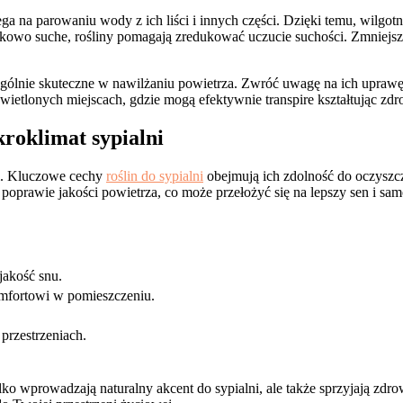
ega na parowaniu wody z ich liści i innych części. Dzięki temu, wilgo
kowo suche, rośliny pomagają zredukować uczucie suchości. Zmniejsza
zególnie skuteczne w nawilżaniu powietrza. Zwróć uwagę na ich upraw
oświetlonych miejscach, gdzie mogą efektywnie transpire kształtując 
roklimat sypialni
i. Kluczowe cechy
roślin do sypialni
obejmują ich zdolność do oczyszcza
ją poprawie jakości powietrza, co może przełożyć się na lepszy sen i sa
jakość snu.
omfortowi w pomieszczeniu.
przestrzeniach.
ko wprowadzają naturalny akcent do sypialni, ale także sprzyjają zdr