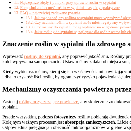
Najczęstsze błędy i pułapki przy uprawie roślin w sypialni
Feng shui a obecność roślin w sypialni – aspekty praktyczne
FAQ – najczęściej zadawane pytania
Jak rozpoznać, czy roślina w sypialni może wywoływać alergi
Czy nadmiar roślin w sypialni może mieć negatywny wpływ 
Czy rośliny do sypialni mogą wpływać na wilgotność powie
Jakie rośliny do sypialni są najlepsze dla osób z astmą lu
Znaczenie roślin w sypialni dla zdrowego 
Wprowadź
rośliny do sypialni
, aby poprawić jakość snu. Rośliny p
kolei wpływa na samopoczucie. Ustaw rośliny z dala od miejsca snu
Kiedy wybierasz rośliny, kieruj się ich właściwościami nawilżającym
i dbaj o czystość liści roślin, by ograniczyć ryzyko pojawienia się
Mechanizmy oczyszczania powietrza przez
Zastosuj
rośliny oczyszczające powietrze
, aby skutecznie zredukowa
sypialni.
Przede wszystkim, podczas
fotosyntezy
rośliny pobierają dwutlenek 
Kolejnym ważnym procesem jest
absorpcja zanieczyszczeń
. Liście
Odpowiednia pielęgnacja i obecność mikroorganizmów w glebie wspier