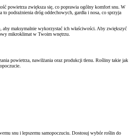
tność powietrza zwiększa się, co poprawia ogólny komfort snu. W
 to podrażnienia dróg oddechowych, gardła i nosa, co sprzyja
ę, aby maksymalnie wykorzystać ich właściwości. Aby zwiększyć
zdrowy mikroklimat w Twoim wnętrzu.
nia powietrza, nawilżania oraz produkcji tlenu. Rośliny takie jak
mopoczucie.
owemu snu i lepszemu samopoczuciu. Dostosuj wybór roślin do