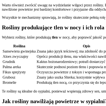
Warto również zwrócić uwagę na wydzielanie wilgoci przez rośliny. 
nawilżone powietrze jest bardziej komfortowe i przyjazne dla oddych
Wszystkie te mechanizmy sprawiają, że rośliny skutecznie pełnią rol
Rośliny produkujące tlen w nocy i ich rola 
Wybierz rośliny, które produkują
tlen
w nocy, aby poprawić jakość po
Roślina
Opis
Sansewiera gwinejska
Znana jako język teściowej; ma zdolność do pr
Aloes zwyczajny
Oprócz produkcji tlenu, ma właściwości nawil
Grudnik
Kaktus bożonarodzeniowy; potrafi dostarczyć 
Palma areka
Skutecznie podnosi poziom tlenu i poprawia m
Fikus sprężysty
Oczyszcza powietrze z toksyn i wspomaga pro
Grubosz
Znany jako uszka Shreka; korzystnie wpływa 
Bromelie
Produkują tlen nocą, co przyczynia się do lep
Te rośliny są idealne do sypialni, ponieważ wspierają zdrowy sen, um
Jak rośliny nawilżają powietrze w sypialni