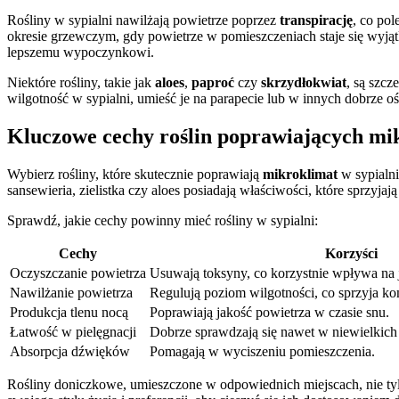
Rośliny w sypialni nawilżają powietrze poprzez
transpirację
, co pol
okresie grzewczym, gdy powietrze w pomieszczeniach staje się wyjąt
lepszemu wypoczynkowi.
Niektóre rośliny, takie jak
aloes
,
paproć
czy
skrzydłokwiat
, są szc
wilgotność w sypialni, umieść je na parapecie lub w innych dobrze 
Kluczowe cechy roślin poprawiających mik
Wybierz rośliny, które skutecznie poprawiają
mikroklimat
w sypialn
sansewieria, zielistka czy aloes posiadają właściwości, które sprzyja
Sprawdź, jakie cechy powinny mieć rośliny w sypialni:
Cechy
Korzyści
Oczyszczanie powietrza
Usuwają toksyny, co korzystnie wpływa na 
Nawilżanie powietrza
Regulują poziom wilgotności, co sprzyja k
Produkcja tlenu nocą
Poprawiają jakość powietrza w czasie snu.
Łatwość w pielęgnacji
Dobrze sprawdzają się nawet w niewielkich 
Absorpcja dźwięków
Pomagają w wyciszeniu pomieszczenia.
Rośliny doniczkowe, umieszczone w odpowiednich miejscach, nie tyl