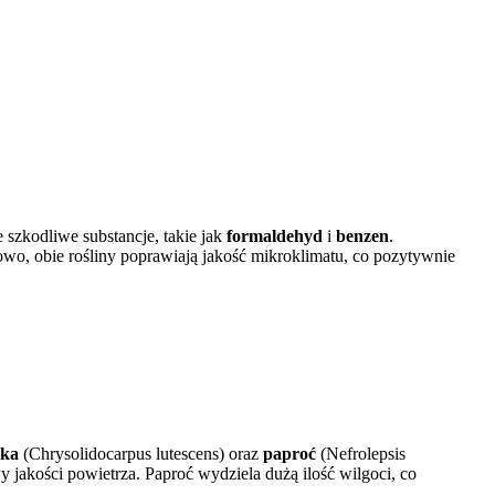
ne szkodliwe substancje, takie jak
formaldehyd
i
benzen
.
owo, obie rośliny poprawiają jakość mikroklimatu, co pozytywnie
eka
(Chrysolidocarpus lutescens) oraz
paproć
(Nefrolepsis
y jakości powietrza. Paproć wydziela dużą ilość wilgoci, co