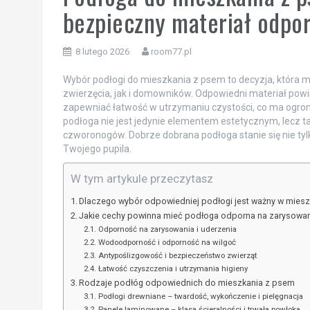
bezpieczny materiał odpor
8 lutego 2026
room77.pl
Wybór podłogi do mieszkania z psem to decyzja, która
zwierzęcia, jak i domowników. Odpowiedni materiał powini
zapewniać łatwość w utrzymaniu czystości, co ma ogro
podłoga nie jest jedynie elementem estetycznym, lecz 
czworonogów. Dobrze dobrana podłoga stanie się nie ty
Twojego pupila.
W tym artykule przeczytasz
Dlaczego wybór odpowiedniej podłogi jest ważny w mies
Jakie cechy powinna mieć podłoga odporna na zarysowani
Odporność na zarysowania i uderzenia
Wodoodporność i odporność na wilgoć
Antypoślizgowość i bezpieczeństwo zwierząt
Łatwość czyszczenia i utrzymania higieny
Rodzaje podłóg odpowiednich do mieszkania z psem
Podłogi drewniane – twardość, wykończenie i pielęgnacja
Panele laminowane – klasa ścieralności i trwała powłoka