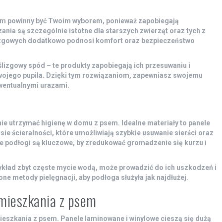
em powinny być Twoim wyborem, ponieważ zapobiegają
ania są szczególnie istotne dla starszych zwierząt oraz tych z
zgowych dodatkowo podnosi komfort oraz bezpieczeństwo
lizgowy spód – te produkty zapobiegają ich przesuwaniu i
 Twojego pupila. Dzięki tym rozwiązaniom, zapewniasz swojemu
wentualnymi urazami.
nie utrzymać higienę w domu z psem. Idealne materiały to panele
ie ścieralności, które umożliwiają szybkie usuwanie sierści oraz
e podłogi są kluczowe, by zredukować gromadzenie się kurzu i
ykład zbyt częste mycie wodą, może prowadzić do ich uszkodzeń i
ne metody pielęgnacji, aby podłoga służyła jak najdłużej.
mieszkania z psem
mieszkania z psem.
Panele laminowane
i
winylowe
cieszą się dużą