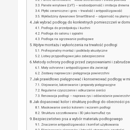
Panele winylowe (LVT) – wodoodporność i imitacja drewna
Płytki ceramiczne i gres – trwałość i antypoślizgowość
Wykładziny dywanowe SmartStrand – odporność na plamy 
Jak wybrać podłogę do konkretnych pomieszczeń w dom
Podłoga do przedpokoju i kuchni
Podłoga do salonu i sypialni
Podłoga na ogrzewanie podłogowe
Wpływ montażu i wykończenia na trwałość podłogi
Profesjonalny montaż i podkłady akustyczne
Listwy przypodłogowe jako zabezpieczenie
Metody ochrony podłogi przed zarysowaniami i zabrudze
Maty ochronne i antypoślizgowe dla zwierząt
Zestawy naprawcze i pielęgnacja powierzchni
Jak prawidłowo pielęgnować i konserwować podłogę w m
Olejowanie, lakierowanie i preparaty pielęgnacyjne
Regularne czyszczenie i odkurzanie sierści
Renowacja podłogi – naprawa rys i odświeżanie powierzchn
Jak dopasować kolor i strukturę podłogi do obecności ps
Maskowanie sierści kolorem i wzorem podłogi
Struktura szczotkowana i 3D jako kamuflaż rys
Bezpieczeństwo psa a wybór materiału podłogowego
Znaczenie antypoślizgowości i komfort użytkowania