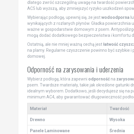
dlatego zwróć szczególną uwagę na twardość powierzchni.
AC5 lub wyższą, aby zmniejszyć ryzyko uszkodzeń spo
Wybierając podłogę, upewnij się, że jest
wodoodporna
lu
wynikających z rozlanych płynów. Gładka powierzchnia u
ważne w gospodarstwie domowym z psem. Antypoślizgowo
mogą dodać dodatkowego bezpieczeństwa i komfortu dl
Ostatnią, ale nie mniej ważną cechą jest
łatwość czyszc
na plamy. Regularne czyszczenie powinno być szybkie i 
domowej.
Odporność na zarysowania i uderzenia
Wybierz podłogę, która zapewni
odporność
na
zarysow
psem. Twardsze materiały, takie jak określone gatunki 
idealnym wyborem. Dodatkowo, jeśli decydujesz się na p
minimum AC4, aby gwarantować długowieczność podłog
Materiał
Twardość
Drewno
Wysoka
Panele Laminowane
Średnia