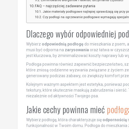
Eliminowanie alergenów i łatwość utrzymania czystości
FAQ – najczęściej zadawane pytania
Jakie materiały podłogowe najlepiej sprawdzają się przy p
Czy podłogi na ogrzewanie podłogowe wymagają specjal
Dlaczego wybór odpowiedniej pod
Wybierz
odpowiednią podłogę
do mieszkania z psem, 
musi być odporna na
zarysowania
oraz łatwa w czyszcze
jest kluczowa, by zminimalizować koszty naprawy lub w
Podłoga powinna również zapewnić bezpieczeństwo, szcz
które zniosą codzienne wyzwania związane z życiem ze
generowany podczas zabawy, co zwiększy komfort prze
Kolejnym ważnym aspektem jest estetyka, ponieważ pod
tekstury, które skutecznie maskują zabrudzenia i sierść
niezależnie od aktywności Twojego psa.
Jakie cechy powinna mieć
podłog
Wybierz podłogę, która charakteryzuje się
odpornością
n
funkcjonalność w Twoim domu. Podłoga do mieszkania 