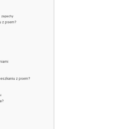
i zapachy
u z psem?
niami
ieszkaniu z psem?
i
a?