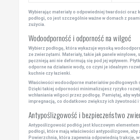
Wybierając materiały o odpowiedniej twardości oraz k
podłogi, co jest szczególnie ważne w domach z psam
zużycia.
Wodoodporność i odporność na wilgoć
Wybierz podłogę, która wykazuje wysoką
wodoodpor
ze zwierzętami. Materiały, takie jak
panele winylowe
, 
pęcznieją ani nie deformują się pod jej wpływem. Płyt
odporne na działanie wody, co czyni je idealnym roz
kuchnie czy łazienki.
Właściwości wodoodporne materiałów podłogowych są 
Dzięki takiej odporności minimalizujesz ryzyko rozwij
wchłaniania wilgoci przez podłogę. Pamiętaj, aby wy
impregnacją, co dodatkowo zwiększy ich żywotność i 
Antypoślizgowość i bezpieczeństwo zwie
Antypoślizgowość
podłóg jest kluczowym elementem
podłogi, które mają właściwości antypoślizgowe, aby
Powierzchnia, która zapewnia odpowiednią trakcję, ws