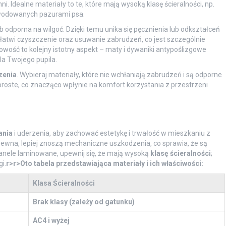
 Idealne materiały to te, które mają wysoką klasę ścieralności, np.
wodowanych pazurami psa.
b odporna na wilgoć. Dzięki temu unika się pęcznienia lub odkształceń
łatwi czyszczenie oraz usuwanie zabrudzeń, co jest szczególnie
ść to kolejny istotny aspekt – maty i dywaniki antypoślizgowe
a Twojego pupila.
zenia
. Wybieraj materiały, które nie wchłaniają zabrudzeń i są odporne
proste, co znacząco wpłynie na komfort korzystania z przestrzeni
ania
i uderzenia, aby zachować estetykę i trwałość w mieszkaniu z
drewna, lepiej znoszą mechaniczne uszkodzenia, co sprawia, że są
anele laminowane, upewnij się, że mają wysoką
klasę ścieralności
;
i.
r>
r>Oto tabela przedstawiająca materiały i ich właściwości:
Klasa Ścieralności
Brak klasy (zależy od gatunku)
AC4 i wyżej