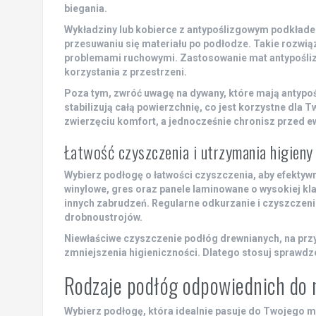
biegania.
Wykładziny lub kobierce z antypoślizgowym podkład
przesuwaniu się materiału po podłodze. Takie rozwiąz
problemami ruchowymi. Zastosowanie mat antypośli
korzystania z przestrzeni.
Poza tym, zwróć uwagę na dywany, które mają antypоś
stabilizują całą powierzchnię, co jest korzystne dla
zwierzęciu komfort, a jednocześnie chronisz przed e
Łatwość czyszczenia i utrzymania higieny
Wybierz podłogę o
łatwości czyszczenia
, aby efektyw
winylowe, gres oraz panele laminowane o wysokiej klas
innych zabrudzeń. Regularne odkurzanie i czyszczeni
drobnoustrojów.
Niewłaściwe czyszczenie podłóg drewnianych, na prz
zmniejszenia higieniczności. Dlatego stosuj sprawdzo
Rodzaje podłóg odpowiednich do 
Wybierz podłogę, która idealnie pasuje do Twojego 