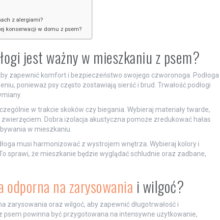
sach z alergiami?
nej konserwacji w domu z psem?
łogi jest ważny w mieszkaniu z psem?
aby zapewnić komfort i bezpieczeństwo swojego czworonoga. Podłoga
niu, ponieważ psy często zostawiają sierść i brud. Trwałość podłogi
ymiany.
ególnie w trakcie skoków czy biegania. Wybieraj materiały twarde,
 zwierzęciem. Dobra izolacja akustyczna pomoże zredukować hałas
bywania w mieszkaniu.
łoga musi harmonizować z wystrojem wnętrza. Wybieraj kolory i
. To sprawi, że mieszkanie będzie wyglądać schludnie oraz zadbane,
a odporna na zarysowania
i wilgoć?
a zarysowania oraz wilgoć, aby zapewnić długotrwałość i
z psem powinna być przygotowana na intensywne użytkowanie,