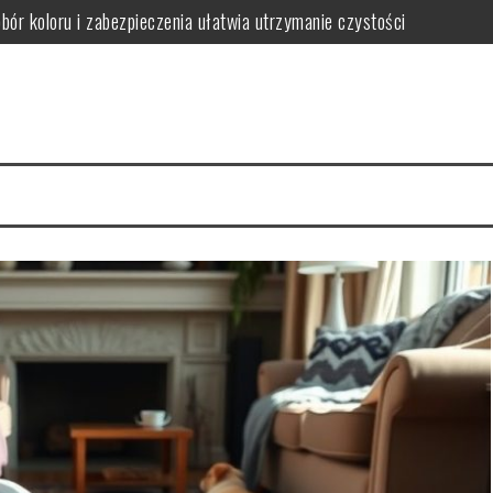
obór koloru i zabezpieczenia ułatwia utrzymanie czystości
ączył trwałość z dopasowaniem do stylu wnętrza
ak wybrać funkcjonalne i stylowe rozwiązania oszczędzające miejsce
gnacji i jak ich uniknąć w wilgotnym wnętrzu
iedy warto postawić na spójność i wygodę użytkowania
wać funkcjonalną i bezpieczną przestrzeń dla rozwoju i zabawy