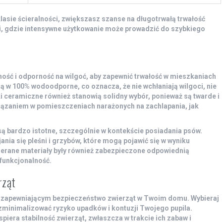
lasie ścieralności, zwiększasz szanse na długotrwałą trwałość
i, gdzie intensywne użytkowanie może prowadzić do szybkiego
ność
i odporność na wilgoć, aby zapewnić trwałość w mieszkaniach
są w 100% wodoodporne, co oznacza, że nie wchłaniają wilgoci, nie
ki ceramiczne również stanowią solidny wybór, ponieważ są twarde i
wiązaniem w pomieszczeniach narażonych na zachlapania, jak
bardzo istotne, szczególnie w kontekście posiadania psów.
ania się pleśni i grzybów, które mogą pojawić się w wyniku
bierane materiały były również zabezpieczone odpowiednią
funkcjonalność.
rząt
 zapewniającym
bezpieczeństwo zwierząt
w Twoim domu. Wybieraj
 zminimalizować ryzyko upadków i kontuzji Twojego pupila.
piera stabilność zwierząt, zwłaszcza w trakcie ich zabaw i