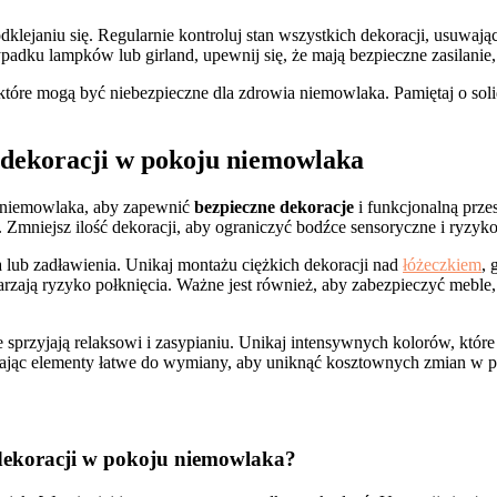
dklejaniu się. Regularnie kontroluj stan wszystkich dekoracji, usuwa
padku lampków lub girland, upewnij się, że mają bezpieczne zasilanie,
które mogą być niebezpieczne dla zdrowia niemowlaka. Pamiętaj o soli
 dekoracji w pokoju niemowlaka
u niemowlaka, aby zapewnić
bezpieczne dekoracje
i funkcjonalną prze
. Zmniejsz ilość dekoracji, aby ograniczyć bodźce sensoryczne i ryzyk
a lub zadławienia. Unikaj montażu ciężkich dekoracji nad
łóżeczkiem
, 
zają ryzyko połknięcia. Ważne jest również, aby zabezpieczyć meble, 
 sprzyjają relaksowi i zasypianiu. Unikaj intensywnych kolorów, któ
rając elementy łatwe do wymiany, aby uniknąć kosztownych zmian w p
dekoracji w pokoju niemowlaka?