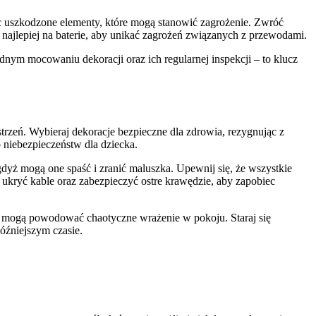
jąc uszkodzone elementy, które mogą stanowić zagrożenie. Zwróć
 najlepiej na baterie, aby unikać zagrożeń związanych z przewodami.
dnym mocowaniu dekoracji oraz ich regularnej inspekcji – to klucz
strzeń. Wybieraj dekoracje bezpieczne dla zdrowia, rezygnując z
o niebezpieczeństw dla dziecka.
gdyż mogą one spaść i zranić maluszka. Upewnij się, że wszystkie
ukryć kable oraz zabezpieczyć ostre krawędzie, aby zapobiec
re mogą powodować chaotyczne wrażenie w pokoju. Staraj się
óźniejszym czasie.