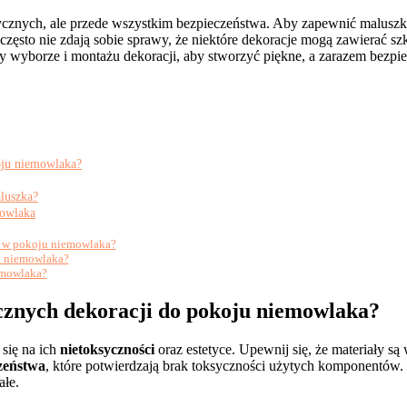
etycznych, ale przede wszystkim bezpieczeństwa. Aby zapewnić maluszk
często nie zdają sobie sprawy, że niektóre dekoracje mogą zawierać sz
wyborze i montażu dekoracji, aby stworzyć piękne, a zarazem bezpiec
oju niemowlaka?
luszka?
mowlaka
i w pokoju niemowlaka?
a niemowlaka?
emowlaka?
cznych dekoracji do pokoju niemowlaka?
się na ich
nietoksyczności
oraz estetyce. Upewnij się, że materiały są
czeństwa
, które potwierdzają brak toksyczności użytych komponentów. 
ałe.