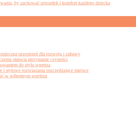
wywania, by zachować porządek i komfort każdego dziecka
ę i harmonię na co dzień
jny rytuał sprzyjający zdrowemu snu
→
ezpieczną przestrzeń dla rozwoju i zabawy
eczenia ułatwia utrzymanie czystości
sowaniem do stylu wnętrza
e i stylowe rozwiązania oszczędzające miejsce
knąć w wilgotnym wnętrzu