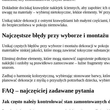
Dokładnie dociskaj krawędzie naklejek ściennych, aby zapobiec ich o
uwagę na materiały – wybieraj nietoksyczne, lekkie elementy. W przy
Unikaj także dekoracji z ostrymi krawędziami lub małymi częściami, 
do bezpieczeństwa w pokoju niemowlaka.
Najczęstsze błędy przy wyborze i montażu
Unikaj częstych błędów przy wyborze i montażu dekoracji w pokoj
materiałów niskiej jakości, które mogą zawierać toksyczne substancje
Eliminuj drobne elementy, które mogą stanowić zagrożenie połknięci
naklejki i ozdoby są prawidłowo zamocowane – luźne fragmenty stwar
urazom.
Zadbaj o harmonię kolorystyczną, wybierając stonowane barwy, które
planować dekoracje z myślą o przyszłych potrzebach dziecka, wybie
FAQ – najczęściej zadawane pytania
Jak często należy kontrolować stan zamontowanych 