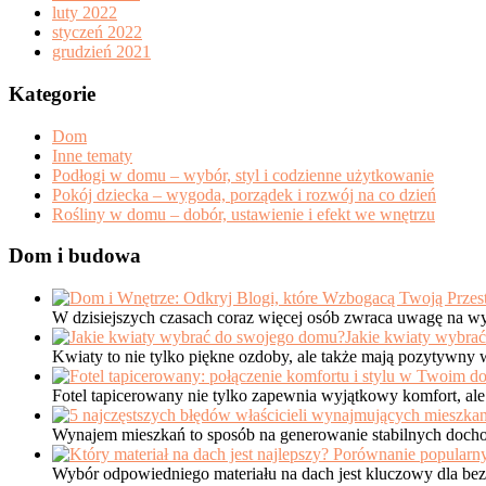
luty 2022
styczeń 2022
grudzień 2021
Kategorie
Dom
Inne tematy
Podłogi w domu – wybór, styl i codzienne użytkowanie
Pokój dziecka – wygoda, porządek i rozwój na co dzień
Rośliny w domu – dobór, ustawienie i efekt we wnętrzu
Dom i budowa
W dzisiejszych czasach coraz więcej osób zwraca uwagę na wy
Jakie kwiaty wybra
Kwiaty to nie tylko piękne ozdoby, ale także mają pozytywn
Fotel tapicerowany nie tylko zapewnia wyjątkowy komfort, al
Wynajem mieszkań to sposób na generowanie stabilnych doc
Wybór odpowiedniego materiału na dach jest kluczowy dla bez