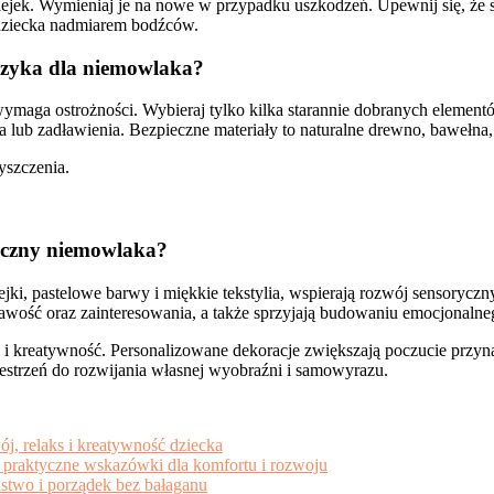
klejek. Wymieniaj je na nowe w przypadku uszkodzeń. Upewnij się, że
ć dziecka nadmiarem bodźców.
ryzyka dla niemowlaka?
aga ostrożności. Wybieraj tylko kilka starannie dobranych elementó
lub zadławienia. Bezpieczne materiały to naturalne drewno, bawełna, le
yszczenia.
yczny niemowlaka?
jki, pastelowe barwy i miękkie tekstylia, wspierają rozwój sensoryc
ość oraz zainteresowania, a także sprzyjają budowaniu emocjonalnego
 kreatywność. Personalizowane dekoracje zwiększają poczucie przynal
zestrzeń do rozwijania własnej wyobraźni i samowyrazu.
j, relaks i kreatywność dziecka
i praktyczne wskazówki dla komfortu i rozwoju
ństwo i porządek bez bałaganu