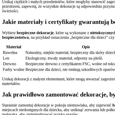
Unikaj ciężkich i małych przedmiotów, które mogłyby stanowić zagr
przestrzeni, zapewnij, że wszystkie dekoracje są odpowiednio przym
świeżości.
Jakie materiały i certyfikaty gwarantują 
Wybierz
bezpieczne dekoracje
, które są wykonane z
nietoksycznyc
bezpieczeństwa
, na przykład oznaczenia „bezpieczne dla dzieci” cz
Materiał
Opis
Bawełna
Naturalny, miękki materiał, bezpieczny dla skóry dziec
Len
Ekologiczny, trwały materiał, odporny na pleśń.
Drewno
Bezpieczne drewno z certyfikatem FSC, wolne od toks
Farby wodne
Bezpieczne dla dzieci, nie emitują szkodliwych oparów
Unikaj dekoracji z małymi elementami, które mogą stwarzać zagroż
materiałów.
Jak prawidłowo zamontować dekoracje, by
Starannie zamontuj dekoracje w pokoju niemowlaka, aby zapewnić
b
miejscach niedostępnych dla dziecka, aby uniknąć zerwania lub połkn
maluszka, aby zminimalizować ryzyko urazów.