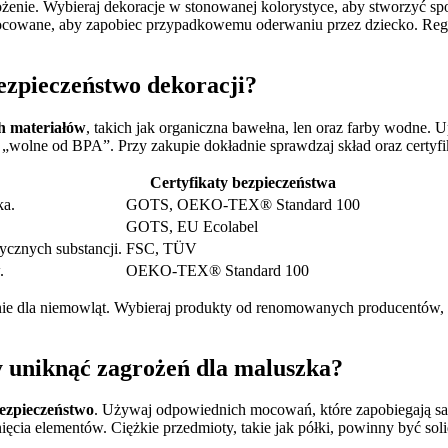
ożenie. Wybieraj dekoracje w stonowanej kolorystyce, aby stworzyć sp
ocowane, aby zapobiec przypadkowemu oderwaniu przez dziecko. Regular
bezpieczeństwo dekoracji?
h materiałów
, takich jak organiczna bawełna, len oraz farby wodne. U
y „wolne od BPA”. Przy zakupie dokładnie sprawdzaj skład oraz certyf
Certyfikaty bezpieczeństwa
ka.
GOTS, OEKO-TEX® Standard 100
GOTS, EU Ecolabel
ycznych substancji.
FSC, TÜV
.
OEKO-TEX® Standard 100
enie dla niemowląt. Wybieraj produkty od renomowanych producentów,
 uniknąć zagrożeń dla maluszka?
ezpieczeństwo
. Używaj odpowiednich mocowań, które zapobiegają sa
ięcia elementów. Ciężkie przedmioty, takie jak półki, powinny być so