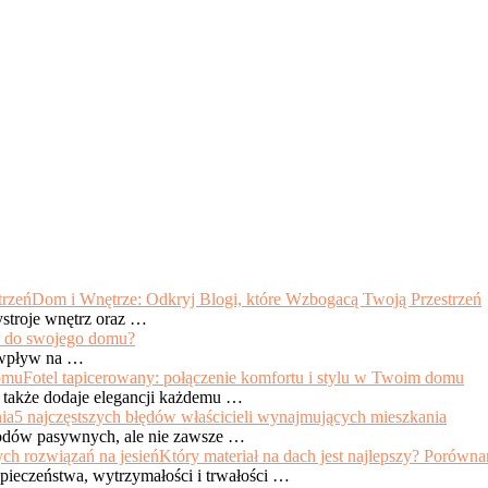
Dom i Wnętrze: Odkryj Blogi, które Wzbogacą Twoją Przestrzeń
stroje wnętrz oraz …
ć do swojego domu?
y wpływ na …
Fotel tapicerowany: połączenie komfortu i stylu w Twoim domu
e także dodaje elegancji każdemu …
5 najczęstszych błędów właścicieli wynajmujących mieszkania
hodów pasywnych, ale nie zawsze …
Który materiał na dach jest najlepszy? Porówna
pieczeństwa, wytrzymałości i trwałości …