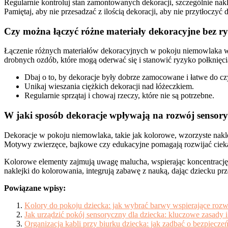
Regularnie kontroluj stan zamontowanych dekoracji, szczególnie na
Pamiętaj, aby nie przesadzać z ilością dekoracji, aby nie przytłoczy
Czy można łączyć różne materiały dekoracyjne bez 
Łączenie różnych materiałów dekoracyjnych w pokoju niemowlaka wym
drobnych ozdób, które mogą oderwać się i stanowić ryzyko połknięcia 
Dbaj o to, by dekoracje były dobrze zamocowane i łatwe do cz
Unikaj wieszania ciężkich dekoracji nad łóżeczkiem.
Regularnie sprzątaj i chowaj rzeczy, które nie są potrzebne.
W jaki sposób dekoracje wpływają na rozwój sensor
Dekoracje w pokoju niemowlaka, takie jak kolorowe, wzorzyste nakle
Motywy zwierzęce, bajkowe czy edukacyjne pomagają rozwijać ciekaw
Kolorowe elementy zajmują uwagę malucha, wspierając koncentrację i
naklejki do kolorowania, integrują zabawę z nauką, dając dziecku pr
Powiązane wpisy:
Kolory do pokoju dziecka: jak wybrać barwy wspierające rozwó
Jak urządzić pokój sensoryczny dla dziecka: kluczowe zasady 
Organizacja kabli przy biurku dziecka: jak zadbać o bezpiecze