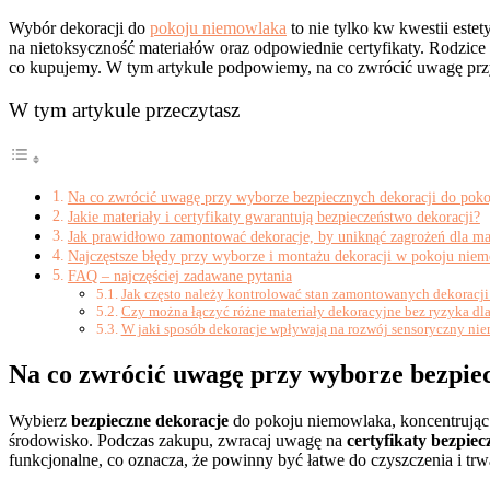
Wybór dekoracji do
pokoju niemowlaka
to nie tylko kw kwestii est
na nietoksyczność materiałów oraz odpowiednie certyfikaty. Rodzice 
co kupujemy. W tym artykule podpowiemy, na co zwrócić uwagę przy 
W tym artykule przeczytasz
Na co zwrócić uwagę przy wyborze bezpiecznych dekoracji do pok
Jakie materiały i certyfikaty gwarantują bezpieczeństwo dekoracji?
Jak prawidłowo zamontować dekoracje, by uniknąć zagrożeń dla ma
Najczęstsze błędy przy wyborze i montażu dekoracji w pokoju nie
FAQ – najczęściej zadawane pytania
Jak często należy kontrolować stan zamontowanych dekoracj
Czy można łączyć różne materiały dekoracyjne bez ryzyka dl
W jaki sposób dekoracje wpływają na rozwój sensoryczny ni
Na co zwrócić uwagę przy wyborze bezpie
Wybierz
bezpieczne dekoracje
do pokoju niemowlaka, koncentrując 
środowisko. Podczas zakupu, zwracaj uwagę na
certyfikaty bezpie
funkcjonalne, co oznacza, że powinny być łatwe do czyszczenia i trw