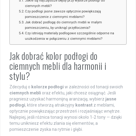
Jakie są najczęstsze błędy przy wyborze podłogi do
ciemnych mebli?
Czy podłogi jasne zawsze optycznie powiększają
pomieszczenie z ciemnymi meblami?
Jak dobrać podłogę do ciemnych mebli w małym
pomieszczeniu, by uniknąć przytłoczenia?
Czy istnieją materiały podłogowe szczególnie odporne na
uszkodzenia w połączeniu z ciemnymi meblami?
Jak dobrać kolor podłogi do
ciemnych mebli dla harmonii i
stylu?
Zdecyduj o
kolorze podłogi
w zależności od tonacji swoich
ciemnych mebli
oraz efektu, jaki chcesz osiągnąć. Jeśli
pragniesz uzyskać harmonijną aranżację, wybierz
jasne
podłogi
, które stworzą atrakcyjny
kontrast
z meblami,
optycznie powiększając przestrzeń i rozjaśniając wnętrze.
Najlepiej, jeśli różnica tonacji wynosi około 1-2 tony — dzięki
temu unikniesz efektu zlania się elementów, a
pomieszczenie zyska na rytmie i głębi.