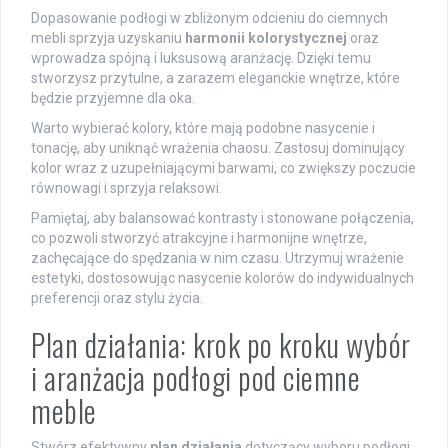
Dopasowanie podłogi w zbliżonym odcieniu do ciemnych
mebli sprzyja uzyskaniu
harmonii kolorystycznej
oraz
wprowadza spójną i luksusową aranżację. Dzięki temu
stworzysz przytulne, a zarazem eleganckie wnętrze, które
będzie przyjemne dla oka.
Warto wybierać kolory, które mają podobne nasycenie i
tonację, aby uniknąć wrażenia chaosu. Zastosuj dominujący
kolor wraz z uzupełniającymi barwami, co zwiększy poczucie
równowagi i sprzyja relaksowi.
Pamiętaj, aby balansować kontrasty i stonowane połączenia,
co pozwoli stworzyć atrakcyjne i harmonijne wnętrze,
zachęcające do spędzania w nim czasu. Utrzymuj wrażenie
estetyki, dostosowując nasycenie kolorów do indywidualnych
preferencji oraz stylu życia.
Plan działania: krok po kroku wybór
i aranżacja podłogi pod ciemne
meble
Stwórz efektywny
plan działania
dotyczący wyboru podłogi