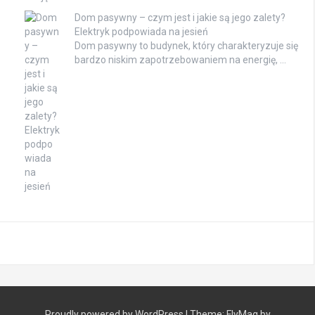
Dom pasywny – czym jest i jakie są jego zalety?
Elektryk podpowiada na jesień
Dom pasywny to budynek, który charakteryzuje się
bardzo niskim zapotrzebowaniem na energię, …
Proudly powered by WordPress
|
Theme:
FlyMag
by