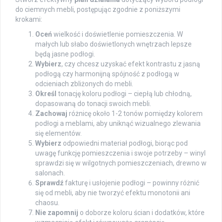
do ciemnych mebli, postępując zgodnie z poniższymi
krokami:
Oceń
wielkość i doświetlenie pomieszczenia. W
małych lub słabo doświetlonych wnętrzach lepsze
będą jasne podłogi.
Wybierz
, czy chcesz uzyskać efekt kontrastu z jasną
podłogą czy harmonijną spójność z podłogą w
odcieniach zbliżonych do mebli.
Określ
tonację koloru podłogi – ciepłą lub chłodną,
dopasowaną do tonacji swoich mebli.
Zachowaj
różnicę około 1-2 tonów pomiędzy kolorem
podłogi a meblami, aby uniknąć wizualnego zlewania
się elementów.
Wybierz
odpowiedni materiał podłogi, biorąc pod
uwagę funkcję pomieszczenia i swoje potrzeby – winyl
sprawdzi się w wilgotnych pomieszczeniach, drewno w
salonach.
Sprawdź
fakturę i usłojenie podłogi – powinny różnić
się od mebli, aby nie tworzyć efektu monotonii ani
chaosu.
Nie zapomnij
o doborze koloru ścian i dodatków, które