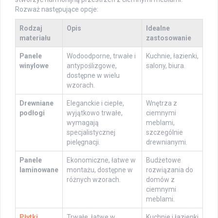
Rozważ następujące opcje:
Rodzaj
Opis
Idealne
materiału
zastosowanie
Panele
Wodoodporne, trwałe i
Kuchnie, łazienki,
winylowe
antypoślizgowe,
salony, biura.
dostępne w wielu
wzorach.
Drewniane
Eleganckie i ciepłe,
Wnętrza z
podłogi
wyjątkowo trwałe,
ciemnymi
wymagają
meblami,
specjalistycznej
szczególnie
pielęgnacji.
drewnianymi.
Panele
Ekonomiczne, łatwe w
Budżetowe
laminowane
montażu, dostępne w
rozwiązania do
różnych wzorach.
domów z
ciemnymi
meblami.
Płytki
Trwałe, łatwe w
Kuchnie i łazienki