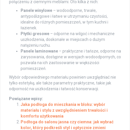
połączeniu z ciemnymi meblami. Oto kilka z nich:
Panele winylowe
– wodoodporne, trwałe,
antypoślizgowe i łatwe w utrzymaniu czystości,
idealne do różnych pomieszczeń, w tym kuchni i
łazienek.
Płytki gresowe
– odporne na wilgoć i mechaniczne
uszkodzenia, doskonałe w miejscach o dużym
natężeniu ruchu.
Panele laminowane
– praktyczne i tańsze, odporne na
zarysowania, dostępne w wersjach wodoodpornych, co
pozwala na ich zastosowanie w większości
pomieszczeń.
Wybór odpowiedniego materiału powinien uwzględniać nie
tylko estetykę, ale także parametry praktyczne, takie jak
odporność na uszkodzenia i łatwość konserwacji.
Powiązane wpisy:
Jaka podłoga do mieszkania w bloku: wybór
materiału i stylu z uwzględnieniem trwałości i
komfortu użytkowania
Podłoga do salonu jasna czy ciemna: jak wybrać
kolor, który podkreśli styl i optycznie zmieni