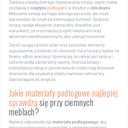
Zastosuj zasadę dobrego dopasowania tonacji: ciepłe meble
zestawiaj z
ciepłymi
podłogami
, a chłodne z
chłodnymi
.
Mieszanie tonacji wymaga dobrego wyczucia, ale może
wprowadzić do wnętrza interesujący kontrast. Spójność
tonacji nadaje elegancki i kameralny charakter, pod
warunkiem, że urozmaicisz projekt teksturami oraz
akcentami światłocieniowymi, aby uniknąć monotonii.
Zwróć uwagę na kolor ścian oraz pozostałe elementy
wyposażenia, ponieważ ich obecność ma znaczący wpływ na
finalny odbiór aranżacji. Upewnij się, że całość jest spójna i
odzwierciedla zamierzony nastrój. Różnica tonacji i
kolorystyka podłogi w porównaniu do mebli mają kluczowe
znaczenie dla uzyskania efektu harmonii i atmosfery
zapraszającej do wnętrza.
Jakie materiały podłogowe najlepiej
sprawdzą
się przy ciemnych
meblach?
Wybierz odpowiedni typ
materiału podłogowego
, aby
stworzyć harmonijną przestrzeń z ciemnymi meblami.