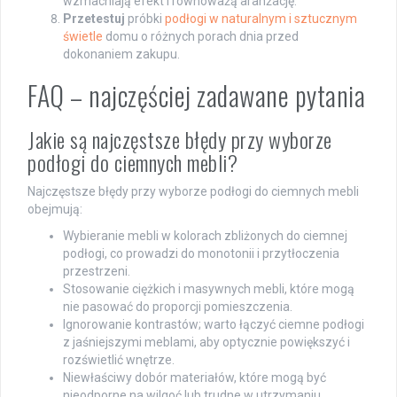
wzmacniają efekt i równoważą aranżację.
Przetestuj
próbki
podłogi w naturalnym i sztucznym
świetle
domu o różnych porach dnia przed
dokonaniem zakupu.
FAQ – najczęściej zadawane pytania
Jakie są najczęstsze błędy przy wyborze
podłogi do ciemnych mebli?
Najczęstsze błędy przy wyborze podłogi do ciemnych mebli
obejmują:
Wybieranie mebli w kolorach zbliżonych do ciemnej
podłogi, co prowadzi do monotonii i przytłoczenia
przestrzeni.
Stosowanie ciężkich i masywnych mebli, które mogą
nie pasować do proporcji pomieszczenia.
Ignorowanie kontrastów; warto łączyć ciemne podłogi
z jaśniejszymi meblami, aby optycznie powiększyć i
rozświetlić wnętrze.
Niewłaściwy dobór materiałów, które mogą być
nieodporne na wilgoć lub trudne w utrzymaniu