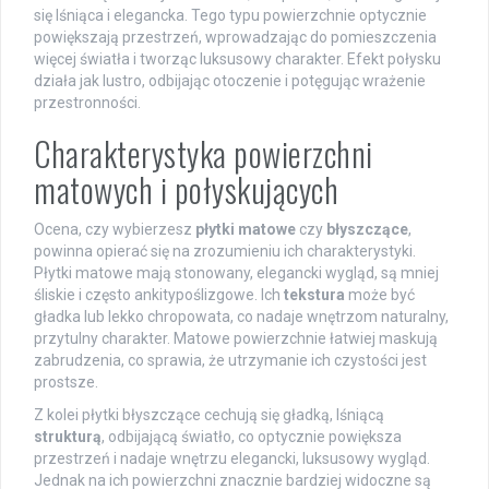
się lśniąca i elegancka. Tego typu powierzchnie optycznie
powiększają przestrzeń, wprowadzając do pomieszczenia
więcej światła i tworząc luksusowy charakter. Efekt połysku
działa jak lustro, odbijając otoczenie i potęgując wrażenie
przestronności.
Charakterystyka powierzchni
matowych i połyskujących
Ocena, czy wybierzesz
płytki matowe
czy
błyszczące
,
powinna opierać się na zrozumieniu ich charakterystyki.
Płytki matowe mają stonowany, elegancki wygląd, są mniej
śliskie i często ankitypoślizgowe. Ich
tekstura
może być
gładka lub lekko chropowata, co nadaje wnętrzom naturalny,
przytulny charakter. Matowe powierzchnie łatwiej maskują
zabrudzenia, co sprawia, że utrzymanie ich czystości jest
prostsze.
Z kolei płytki błyszczące cechują się gładką, lśniącą
strukturą
, odbijającą światło, co optycznie powiększa
przestrzeń i nadaje wnętrzu elegancki, luksusowy wygląd.
Jednak na ich powierzchni znacznie bardziej widoczne są