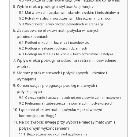
Wykończenia półmatowe, satynowe i lappato jako kompromis
Wybór efektu podłogi a styl aranżacji wnętrz
Mat w stylach rustykalnym, skandynawskim i industrialnym
Połysk w stylach nowoczesnym, klasycznym i glamour
Wykorzystanie wykończeń pośrednich w aranżacji
Zastosowanie efektów mat i połysku w różnych
pomieszczeniach
Podłogi w kuchni, łazience i przedpokoju
Podłogi w salonie i pokojach dziennych
Podłogi na tarasie i balkonie – bezpieczeństwo i estetyka
Wpływ efektu podłogi na odbiór przestrzeni i oświetlenie
wnętrza
Montaż płytek matowych i połyskujących – różnice i
wymagania
Konserwacja i pielęgnacja podłóg matowych i
połyskujących
Czyszczenie i usuwanie zabrudzeń z powierzchni matowych
Pielęgnacja i zabezpieczanie powierzchni połyskujących
Łączenie efektów matu i połysku – jak stworzyć
harmonijną podłogę?
Na co zwrócić uwagę przy wyborze między matowym a
połyskliwym wykończeniem?
Bezpieczeństwo i komfort użytkowania