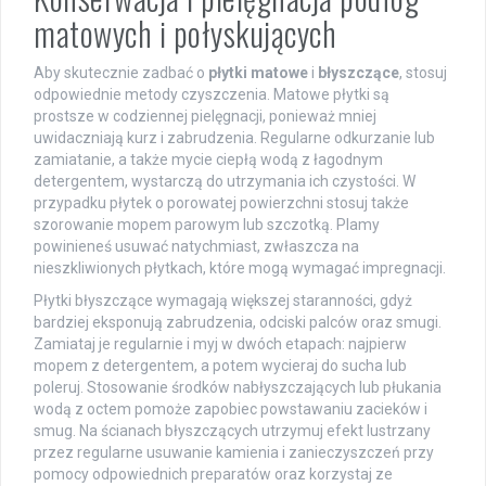
matowych i połyskujących
Aby skutecznie zadbać o
płytki matowe
i
błyszczące
, stosuj
odpowiednie metody czyszczenia. Matowe płytki są
prostsze w codziennej pielęgnacji, ponieważ mniej
uwidaczniają kurz i zabrudzenia. Regularne odkurzanie lub
zamiatanie, a także mycie ciepłą wodą z łagodnym
detergentem, wystarczą do utrzymania ich czystości. W
przypadku płytek o porowatej powierzchni stosuj także
szorowanie mopem parowym lub szczotką. Plamy
powinieneś usuwać natychmiast, zwłaszcza na
nieszkliwionych płytkach, które mogą wymagać impregnacji.
Płytki błyszczące wymagają większej staranności, gdyż
bardziej eksponują zabrudzenia, odciski palców oraz smugi.
Zamiataj je regularnie i myj w dwóch etapach: najpierw
mopem z detergentem, a potem wycieraj do sucha lub
poleruj. Stosowanie środków nabłyszczających lub płukania
wodą z octem pomoże zapobiec powstawaniu zacieków i
smug. Na ścianach błyszczących utrzymuj efekt lustrzany
przez regularne usuwanie kamienia i zanieczyszczeń przy
pomocy odpowiednich preparatów oraz korzystaj ze