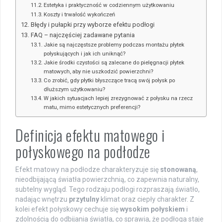
Estetyka i praktyczność w codziennym użytkowaniu
Koszty i trwałość wykończeń
Błędy i pułapki przy wyborze efektu podłogi
FAQ – najczęściej zadawane pytania
Jakie są najczęstsze problemy podczas montażu płytek
połyskujących i jak ich uniknąć?
Jakie środki czystości są zalecane do pielęgnacji płytek
matowych, aby nie uszkodzić powierzchni?
Co zrobić, gdy płytki błyszczące tracą swój połysk po
dłuższym użytkowaniu?
W jakich sytuacjach lepiej zrezygnować z połysku na rzecz
matu, mimo estetycznych preferencji?
Definicja efektu matowego i
połyskowego na podłodze
Efekt matowy na podłodze charakteryzuje się
stonowaną
,
nieodbijającą światła powierzchnią, co zapewnia naturalny,
subtelny wygląd. Tego rodzaju podłogi rozpraszają światło,
nadając wnętrzu
przytulny
klimat oraz ciepły charakter. Z
kolei efekt połyskowy cechuje się
wysokim połyskiem
i
zdolnością do odbijania światła, co sprawia, że podłoga staje