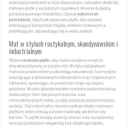
aranżacji przestrzeni w stylu klasycznym, naturalne deski lub
matowe płytki z wyrazistym rysunkiem drewna dodadzą
ponadczasowego charakteru. Używaj
wykończeń
pośrednich
, takich jak satynowe płytki, aby uzyskać
interesujący kompromis między efektem matowym a
połyskującym, sprawdzając się w wielu stylach.
Mat w stylach rustykalnym, skandynawskim i
industrialnym
Wybierz
matowe płytki
, aby nadać swojemu wnętrzu
charakterystyczny, przytulny styl. W stylu rustykalnym
matowe powierzchnie podkreślają naturalność, harmonijnie
współgrając z drewnianymi elementami oraz organicznymi
fakturami, sprawiając, że przestrzeń staje się ciepła i
gościnna. W stylu skandynawskim matowe wykończenia są
doskonałym tłem dla jasnych kolorów oraz
minimalistycznych mebli, co daje poczucie przestronności i
spokoju. Styl industrialny również zyskuje dzięki matowym
płytkom, które imitują surowe materiały, jak beton czy
kamień. Te płytki dodają autentyczności oraz wyrazistości,
tworząc przestrzeń elegancką bez zbędnego błysku.