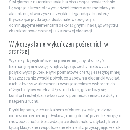
Styl glamour natomiast uwielbia błyszczące powierzchnie.
Łącząc je z kryształowym oświetleniem oraz metalowymi
akcentami, stworzysz niezwykle elegancką atmosferę.
Błyszczące płytki będą doskonale współgrały z
dominującymi elementami dekoracyjnymi, nadając wnętrzu
charakter nowoczesnej i luksusowej elegancji.
Wykorzystanie wykończeń pośrednich w
aranżacji
Wykorzystaj
wykończenia pośrednie
, aby stworzyć
harmonijną aranżację wnętrz, łącząc cechy matowych i
połyskliwych płytek. Płytki półmatowe oferują estetykę mniej
błyszczącą niż wysoki połysk, co zapewnia elegancki wygląd,
a ich łatwość w utrzymaniu czyni je idealnym wyborem do
różnych stylów wnętrz. Używaj ich tam, gdzie liczy się
komfort i estetyka, zwłaszcza w pomieszczeniach o dużym
natężeniu ruchu.
Płytki lappato, z ich unikalnym efektem świetlnym dzięki
nierównomiernemu połyskowi, mogą dodać przestrzeni głębi
i nowoczesności. Sprawdzają się doskonale w stylach, które
łączą klasyczne i współczesne elementy, przyciągając wzrok