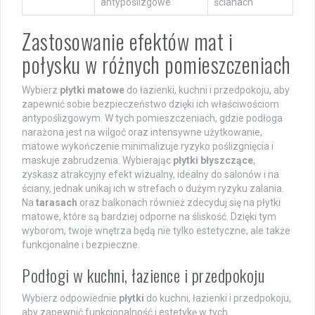
antypoślizgowe
ścianach
Zastosowanie efektów mat i
połysku w różnych pomieszczeniach
Wybierz
płytki matowe
do łazienki, kuchni i przedpokoju, aby
zapewnić sobie bezpieczeństwo dzięki ich właściwościom
antypoślizgowym. W tych pomieszczeniach, gdzie podłoga
narażona jest na wilgoć oraz intensywne użytkowanie,
matowe wykończenie minimalizuje ryzyko poślizgnięcia i
maskuje zabrudzenia. Wybierając
płytki błyszczące
,
zyskasz atrakcyjny efekt wizualny, idealny do salonów i na
ściany, jednak unikaj ich w strefach o dużym ryzyku zalania.
Na
tarasach
oraz balkonach również zdecyduj się na płytki
matowe, które są bardziej odporne na śliskość. Dzięki tym
wyborom, twoje wnętrza będą nie tylko estetyczne, ale także
funkcjonalne i bezpieczne.
Podłogi w kuchni, łazience i przedpokoju
Wybierz odpowiednie
płytki
do kuchni, łazienki i przedpokoju,
aby zapewnić funkcjonalność i estetykę w tych