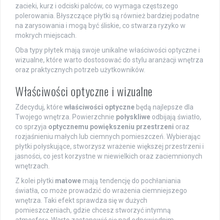
zacieki, kurz i odciski palców, co wymaga częstszego
polerowania. Błyszczące płytki są również bardziej podatne
na zarysowania i mogą być śliskie, co stwarza ryzyko w
mokrych miejscach.
Oba typy płytek mają swoje unikalne właściwości optyczne i
wizualne, które warto dostosować do stylu aranżacji wnętrza
oraz praktycznych potrzeb użytkowników.
Właściwości optyczne i wizualne
Zdecyduj, które
właściwości optyczne
będą najlepsze dla
Twojego wnętrza. Powierzchnie
połyskliwe
odbijają światło,
co sprzyja
optycznemu powiększeniu przestrzeni
oraz
rozjaśnieniu małych lub ciemnych pomieszczeń. Wybierając
płytki połyskujące, stworzysz wrażenie większej przestrzeni i
jasności, co jest korzystne w niewielkich oraz zaciemnionych
wnętrzach.
Z kolei płytki
matowe
mają tendencję do pochłaniania
światła, co może prowadzić do wrażenia ciemniejszego
wnętrza. Taki efekt sprawdza się w dużych
pomieszczeniach, gdzie chcesz stworzyć intymną