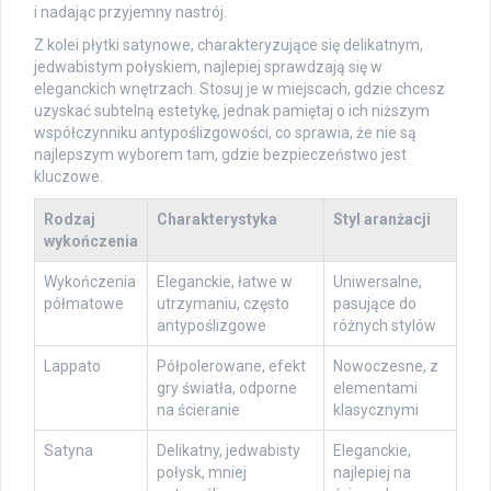
i nadając przyjemny nastrój.
Z kolei płytki satynowe, charakteryzujące się delikatnym,
jedwabistym połyskiem, najlepiej sprawdzają się w
eleganckich wnętrzach. Stosuj je w miejscach, gdzie chcesz
uzyskać subtelną estetykę, jednak pamiętaj o ich niższym
współczynniku antypoślizgowości, co sprawia, że nie są
najlepszym wyborem tam, gdzie bezpieczeństwo jest
kluczowe.
Rodzaj
Charakterystyka
Styl aranżacji
wykończenia
Wykończenia
Eleganckie, łatwe w
Uniwersalne,
półmatowe
utrzymaniu, często
pasujące do
antypoślizgowe
różnych stylów
Lappato
Półpolerowane, efekt
Nowoczesne, z
gry światła, odporne
elementami
na ścieranie
klasycznymi
Satyna
Delikatny, jedwabisty
Eleganckie,
połysk, mniej
najlepiej na