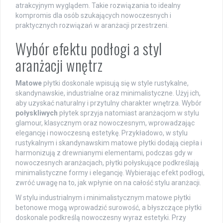
atrakcyjnym wyglądem. Takie rozwiązania to idealny
kompromis dla osób szukających nowoczesnych i
praktycznych rozwiązań w aranżacji przestrzeni.
Wybór efektu podłogi a styl
aranżacji wnętrz
Matowe
płytki doskonale wpisują się w style rustykalne,
skandynawskie, industrialne oraz minimalistyczne. Użyj ich,
aby uzyskać naturalny i przytulny charakter wnętrza. Wybór
połyskliwych
płytek sprzyja natomiast aranżacjom w stylu
glamour, klasycznym oraz nowoczesnym, wprowadzając
elegancję i nowoczesną estetykę. Przykładowo, w stylu
rustykalnym i skandynawskim matowe płytki dodają ciepła i
harmonizują z drewnianymi elementami, podczas gdy w
nowoczesnych aranżacjach, płytki połyskujące podkreślają
minimalistyczne formy i elegancję. Wybierając efekt podłogi,
zwróć uwagę na to, jak wpłynie on na całość stylu aranżacji.
W stylu industrialnym i minimalistycznym matowe płytki
betonowe mogą wprowadzić surowość, a błyszczące płytki
doskonale podkreślą nowoczesny wyraz estetyki. Przy