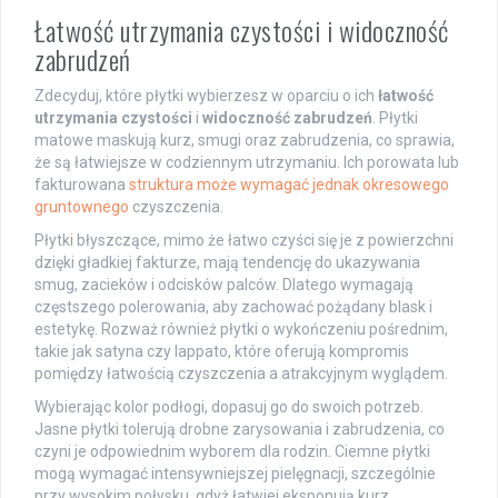
Łatwość utrzymania czystości i widoczność
zabrudzeń
Zdecyduj, które płytki wybierzesz w oparciu o ich
łatwość
utrzymania czystości
i
widoczność zabrudzeń
. Płytki
matowe maskują kurz, smugi oraz zabrudzenia, co sprawia,
że są łatwiejsze w codziennym utrzymaniu. Ich porowata lub
fakturowana
struktura może wymagać jednak okresowego
gruntownego
czyszczenia.
Płytki błyszczące, mimo że łatwo czyści się je z powierzchni
dzięki gładkiej fakturze, mają tendencję do ukazywania
smug, zacieków i odcisków palców. Dlatego wymagają
częstszego polerowania, aby zachować pożądany blask i
estetykę. Rozważ również płytki o wykończeniu pośrednim,
takie jak satyna czy lappato, które oferują kompromis
pomiędzy łatwością czyszczenia a atrakcyjnym wyglądem.
Wybierając kolor podłogi, dopasuj go do swoich potrzeb.
Jasne płytki tolerują drobne zarysowania i zabrudzenia, co
czyni je odpowiednim wyborem dla rodzin. Ciemne płytki
mogą wymagać intensywniejszej pielęgnacji, szczególnie
przy wysokim połysku, gdyż łatwiej eksponują kurz.