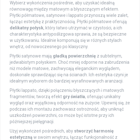
Wybierz wykończenia pośrednie, aby uzyskać idealną
równowagę między matowym a błyszczącym efektem.
Płytki półmatowe, satynowe i lappato przynoszą wiele zalet,
łącząc estetykę z praktycznością. Płytki półmatowe oferują
delikatny połysk
, który łatwo utrzymać w czystości, a ich
charakterystyka antypoślizgowa sprawia, że są bezpieczne
w użytkowaniu. Idealnie komponują się w różnych stylach
wnętrz, od nowoczesnego po klasyczny.
Płytki satynowe mają
gładką powierzchnię
z subtelnym,
jedwabistym połyskiem. Choć mniej odporne na zabrudzenia
niż modele matowe, zachwycają eleganckim wyglądem,
doskonale sprawdzając się na ścianach. Ich estetyka czyni je
idealnym wyborem do bardziej wyrafinowanych aranżacji.
Płytki lappato, dzięki połączeniu błyszczących i matowych
fragmentów, tworzą efekt
gry światła
, oferując unikalny
wygląd oraz wyjątkową odporność na zużycie. Upewnij się, że
podczas ich montażu zachowasz ostrożność, aby uniknąć
uszkodzeń powierzchni, co może być istotne przy ich
późniejszej pielęgnacji.
Użyj wykończeń pośrednich, aby
stworzyć harmonię
estetyczną
w swoim wnętrzu, łącząc funkcjonalność z