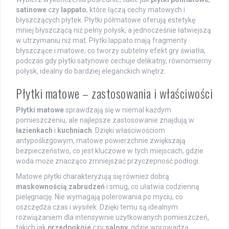
satinowe
czy
lappato
, które łączą cechy matowych i
błyszczących płytek. Płytki półmatowe oferują estetykę
mniej błyszczącą niż pełny połysk, a jednocześnie łatwiejszą
w utrzymaniu niż mat. Płytki lappato mają fragmenty
błyszczące i matowe, co tworzy subtelny efekt gry światła,
podczas gdy płytki satynowe cechuje delikatny, równomierny
połysk, idealny do bardziej eleganckich wnętrz.
Płytki matowe – zastosowania i właściwości
Płytki matowe
sprawdzają się w niemal każdym
pomieszczeniu, ale najlepsze zastosowanie znajdują w
łazienkach
i
kuchniach
. Dzięki właściwościom
antypoślizgowym, matowe powierzchnie zwiększają
bezpieczeństwo, co jest kluczowe w tych miejscach, gdzie
woda może znacząco zmniejszać przyczepność podłogi.
Matowe płytki charakteryzują się również dobrą
maskownością zabrudzeń
i smug, co ułatwia codzienną
pielęgnację. Nie wymagają polerowania po myciu, co
oszczędza czas i wysiłek. Dzięki temu są idealnym
rozwiązaniem dla intensywnie użytkowanych pomieszczeń,
takich jak
przedpokoje
czy
salony
, gdzie wprowadzą