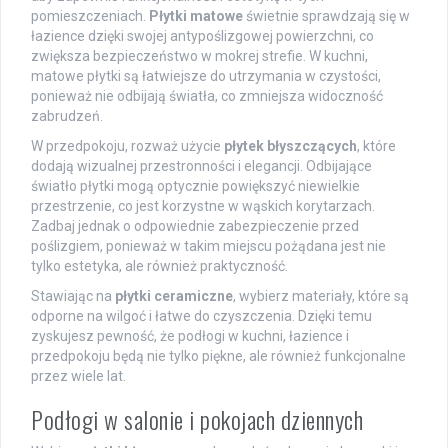
pomieszczeniach.
Płytki matowe
świetnie sprawdzają się w
łazience dzięki swojej antypoślizgowej powierzchni, co
zwiększa bezpieczeństwo w mokrej strefie. W kuchni,
matowe płytki są łatwiejsze do utrzymania w czystości,
ponieważ nie odbijają światła, co zmniejsza widoczność
zabrudzeń.
W przedpokoju, rozważ użycie
płytek błyszczących
, które
dodają wizualnej przestronności i elegancji. Odbijające
światło płytki mogą optycznie powiększyć niewielkie
przestrzenie, co jest korzystne w wąskich korytarzach.
Zadbaj jednak o odpowiednie zabezpieczenie przed
poślizgiem, ponieważ w takim miejscu pożądana jest nie
tylko estetyka, ale również praktyczność.
Stawiając na
płytki ceramiczne
, wybierz materiały, które są
odporne na wilgoć i łatwe do czyszczenia. Dzięki temu
zyskujesz pewność, że podłogi w kuchni, łazience i
przedpokoju będą nie tylko piękne, ale również funkcjonalne
przez wiele lat.
Podłogi w salonie i pokojach dziennych