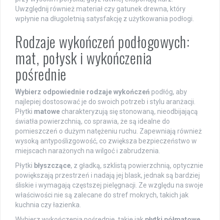
Uwzględnij również materiał czy gatunek drewna, który
wpłynie na długoletnią satysfakcję z użytkowania podłogi.
Rodzaje wykończeń podłogowych:
mat, połysk i wykończenia
pośrednie
Wybierz odpowiednie rodzaje wykończeń
podłóg, aby
najlepiej dostosować je do swoich potrzeb i stylu aranżacji.
Płytki
matowe
charakteryzują się stonowaną, nieodbijającą
światła powierzchnią, co sprawia, że są idealne do
pomieszczeń o dużym natężeniu ruchu. Zapewniają również
wysoką antypoślizgowość, co zwiększa bezpieczeństwo w
miejscach narażonych na wilgoć i zabrudzenia.
Płytki
błyszczące
, z gładką, szklistą powierzchnią, optycznie
powiększają przestrzeń i nadają jej blask, jednak są bardziej
śliskie i wymagają częstszej pielęgnacji. Ze względu na swoje
właściwości nie są zalecane do stref mokrych, takich jak
kuchnia czy łazienka.
Wybierz wykończenia pośrednie, takie jak
płytki półmatowe
,