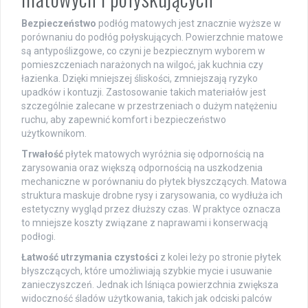
Bezpieczeństwo
podłóg matowych jest znacznie wyższe w
porównaniu do podłóg połyskujących. Powierzchnie matowe
są antypoślizgowe, co czyni je bezpiecznym wyborem w
pomieszczeniach narażonych na wilgoć, jak kuchnia czy
łazienka. Dzięki mniejszej śliskości, zmniejszają ryzyko
upadków i kontuzji. Zastosowanie takich materiałów jest
szczególnie zalecane w przestrzeniach o dużym natężeniu
ruchu, aby zapewnić komfort i bezpieczeństwo
użytkownikom.
Trwałość
płytek matowych wyróżnia się odpornością na
zarysowania oraz większą odpornością na uszkodzenia
mechaniczne w porównaniu do płytek błyszczących. Matowa
struktura maskuje drobne rysy i zarysowania, co wydłuża ich
estetyczny wygląd przez dłuższy czas. W praktyce oznacza
to mniejsze koszty związane z naprawami i konserwacją
podłogi.
Łatwość utrzymania czystości
z kolei leży po stronie płytek
błyszczących, które umożliwiają szybkie mycie i usuwanie
zanieczyszczeń. Jednak ich lśniąca powierzchnia zwiększa
widoczność śladów użytkowania, takich jak odciski palców