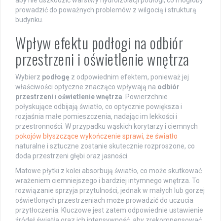
aby nie uszkodzić warstwy hydroizolacji podłogi, co mogłoby
prowadzić do poważnych problemów z wilgocią i strukturą
budynku.
Wpływ efektu podłogi na odbiór
przestrzeni i oświetlenie wnętrza
Wybierz
podłogę
z odpowiednim efektem, ponieważ jej
właściwości optyczne znacząco wpływają na
odbiór
przestrzeni
i
oświetlenie wnętrza
. Powierzchnie
połyskujące odbijają światło, co optycznie powiększa i
rozjaśnia małe pomieszczenia, nadając im lekkości i
przestronności. W przypadku wąskich korytarzy i ciemnych
pokojów błyszczące wykończenie sprawi, że światło
naturalne i sztuczne zostanie skutecznie rozproszone, co
doda przestrzeni głębi oraz jasności.
Matowe płytki z kolei absorbują światło, co może skutkować
wrażeniem ciemniejszego i bardziej intymnego wnętrza. To
rozwiązanie sprzyja przytulności, jednak w małych lub gorzej
oświetlonych przestrzeniach może prowadzić do uczucia
przytłoczenia. Kluczowe jest zatem odpowiednie ustawienie
źródeł światła oraz ich intensywność, aby zrekompensować