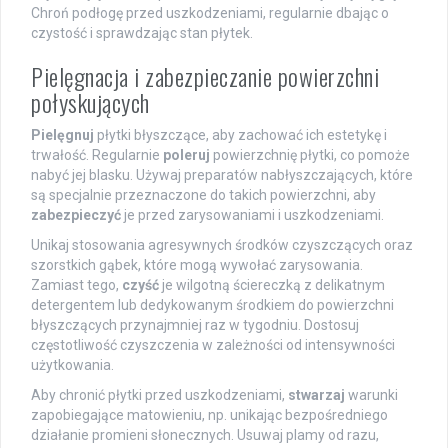
Chroń podłogę przed uszkodzeniami, regularnie dbając o
czystość i sprawdzając stan płytek.
Pielęgnacja i zabezpieczanie powierzchni
połyskujących
Pielęgnuj
płytki błyszczące, aby zachować ich estetykę i
trwałość. Regularnie
poleruj
powierzchnię płytki, co pomoże
nabyć jej blasku. Używaj preparatów nabłyszczających, które
są specjalnie przeznaczone do takich powierzchni, aby
zabezpieczyć
je przed zarysowaniami i uszkodzeniami.
Unikaj stosowania agresywnych środków czyszczących oraz
szorstkich gąbek, które mogą wywołać zarysowania.
Zamiast tego,
czyść
je wilgotną ściereczką z delikatnym
detergentem lub dedykowanym środkiem do powierzchni
błyszczących przynajmniej raz w tygodniu. Dostosuj
częstotliwość czyszczenia w zależności od intensywności
użytkowania.
Aby chronić płytki przed uszkodzeniami,
stwarzaj
warunki
zapobiegające matowieniu, np. unikając bezpośredniego
działanie promieni słonecznych. Usuwaj plamy od razu,