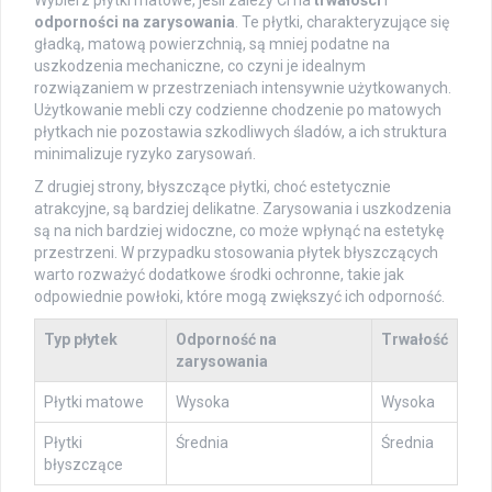
Wybierz płytki matowe, jeśli zależy Ci na
trwałości
i
odporności na zarysowania
. Te płytki, charakteryzujące się
gładką, matową powierzchnią, są mniej podatne na
uszkodzenia mechaniczne, co czyni je idealnym
rozwiązaniem w przestrzeniach intensywnie użytkowanych.
Użytkowanie mebli czy codzienne chodzenie po matowych
płytkach nie pozostawia szkodliwych śladów, a ich struktura
minimalizuje ryzyko zarysowań.
Z drugiej strony, błyszczące płytki, choć estetycznie
atrakcyjne, są bardziej delikatne. Zarysowania i uszkodzenia
są na nich bardziej widoczne, co może wpłynąć na estetykę
przestrzeni. W przypadku stosowania płytek błyszczących
warto rozważyć dodatkowe środki ochronne, takie jak
odpowiednie powłoki, które mogą zwiększyć ich odporność.
Typ płytek
Odporność na
Trwałość
zarysowania
Płytki matowe
Wysoka
Wysoka
Płytki
Średnia
Średnia
błyszczące