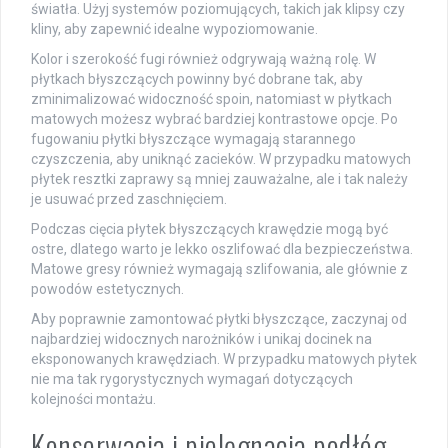
światła. Użyj systemów poziomujących, takich jak klipsy czy
kliny, aby zapewnić idealne wypoziomowanie.
Kolor i szerokość fugi również odgrywają ważną rolę. W
płytkach błyszczących powinny być dobrane tak, aby
zminimalizować widoczność spoin, natomiast w płytkach
matowych możesz wybrać bardziej kontrastowe opcje. Po
fugowaniu płytki błyszczące wymagają starannego
czyszczenia, aby uniknąć zacieków. W przypadku matowych
płytek resztki zaprawy są mniej zauważalne, ale i tak należy
je usuwać przed zaschnięciem.
Podczas cięcia płytek błyszczących krawędzie mogą być
ostre, dlatego warto je lekko oszlifować dla bezpieczeństwa.
Matowe gresy również wymagają szlifowania, ale głównie z
powodów estetycznych.
Aby poprawnie zamontować płytki błyszczące, zaczynaj od
najbardziej widocznych narożników i unikaj docinek na
eksponowanych krawędziach. W przypadku matowych płytek
nie ma tak rygorystycznych wymagań dotyczących
kolejności montażu.
Konserwacja i pielęgnacja podłóg