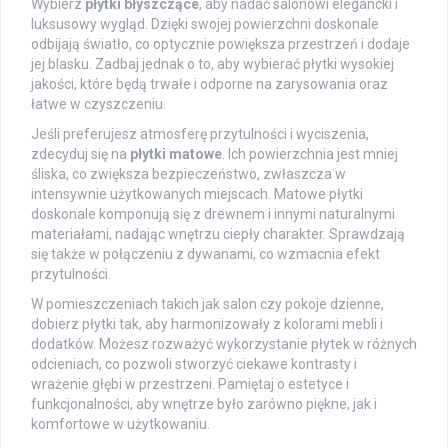
Wybierz
płytki błyszczące
, aby nadać salonowi elegancki i
luksusowy wygląd. Dzięki swojej powierzchni doskonale
odbijają światło, co optycznie powiększa przestrzeń i dodaje
jej blasku. Zadbaj jednak o to, aby wybierać płytki wysokiej
jakości, które będą trwałe i odporne na zarysowania oraz
łatwe w czyszczeniu.
Jeśli preferujesz atmosferę przytulności i wyciszenia,
zdecyduj się na
płytki matowe
. Ich powierzchnia jest mniej
śliska, co zwiększa bezpieczeństwo, zwłaszcza w
intensywnie użytkowanych miejscach. Matowe płytki
doskonale komponują się z drewnem i innymi naturalnymi
materiałami, nadając wnętrzu ciepły charakter. Sprawdzają
się także w połączeniu z dywanami, co wzmacnia efekt
przytulności.
W pomieszczeniach takich jak salon czy pokoje dzienne,
dobierz płytki tak, aby harmonizowały z kolorami mebli i
dodatków. Możesz rozważyć wykorzystanie płytek w różnych
odcieniach, co pozwoli stworzyć ciekawe kontrasty i
wrażenie głębi w przestrzeni. Pamiętaj o estetyce i
funkcjonalności, aby wnętrze było zarówno piękne, jak i
komfortowe w użytkowaniu.