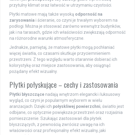
przytulny klimat oraz łatwość w utrzymaniu czystości.
Płytki matowe mają także wysoką
odporność na
zarysowania
i ścieranie, co czyni je trwałym wyborem na
podłogi. Można je stosować zarówno wewnątrz budynków,
jak i na tarasach, gdzie ich właściwości zwiększają odporność
na różnorodne warunki atmosferyczne.
Jednakże, pamiętaj, że matowe płytki mogą pochłaniać
więcej światła, co czasami skutkuje przyciemnieniem
przestrzeni. Z tego względu warto starannie dobierać ich
kolorystykę oraz miejsce zastosowania, aby osiągnąć
pożądany efekt wizualny.
Płytki połyskujące – cechy i zastosowania
Płytki błyszczące
nadają wnętrzom elegancki i luksusowy
wygląd, co czyni je popularnym wyborem w wielu
aranżacjach. Dzięki ich
połyskliwej powierzchni
, światło jest
odbijane, co optycznie powiększa przestrzeń oraz rozjaśnia
pomieszczenie. Szukając zastosowań dla płytek
błyszczących, z pewnością zwrócisz uwagę na ich
właściwości oraz profesjonalny efekt wizualny, jaki