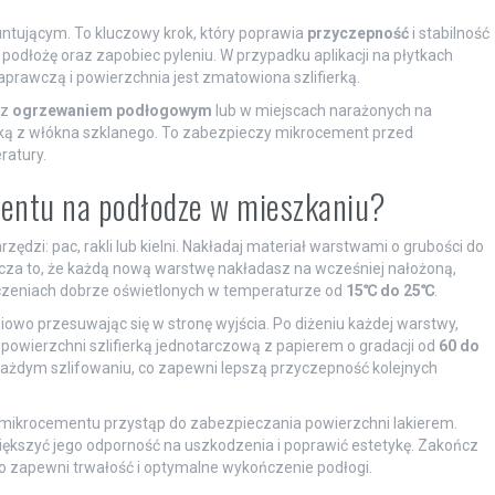
ntującym. To kluczowy krok, który poprawia
przyczepność
i stabilność
łożę oraz zapobiec pyleniu. W przypadku aplikacji na płytkach
aprawczą i powierzchnia jest zmatowiona szlifierką.
 z
ogrzewaniem podłogowym
lub w miejscach narażonych na
tką z włókna szklanego. To zabezpieczy mikrocement przed
ratury.
mentu na podłodze w mieszkaniu?
dzi: pac, rakli lub kielni. Nakładaj materiał warstwami o grubości do
cza to, że każdą nową warstwę nakładasz na wcześniej nałożoną,
zczeniach dobrze oświetlonych w temperaturze od
15℃ do 25℃
.
owo przesuwając się w stronę wyjścia. Po diżeniu każdej warstwy,
 powierzchni szlifierką jednotarczową z papierem o gradacji od
60 do
 każdym szlifowaniu, co zapewni lepszą przyczepność kolejnych
 mikrocementu przystąp do zabezpieczania powierzchni lakierem.
ększyć jego odporność na uszkodzenia i poprawić estetykę. Zakończ
co zapewni trwałość i optymalne wykończenie podłogi.