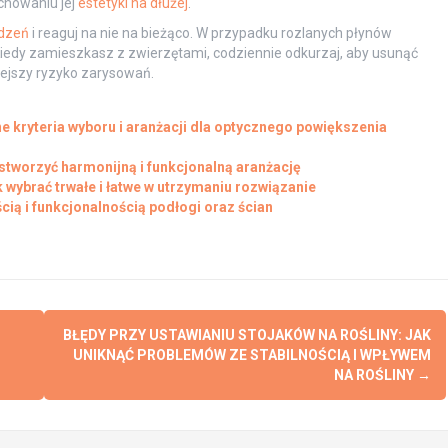
chowaniu jej
estetyki na dłużej
.
dzeń
i reaguj na nie na bieżąco. W przypadku rozlanych płynów
iedy zamieszkasz z zwierzętami, codziennie odkurzaj, aby usunąć
niejszy ryzyko zarysowań.
 kryteria wyboru i aranżacji dla optycznego powiększenia
stworzyć harmonijną i funkcjonalną aranżację
wybrać trwałe i łatwe w utrzymaniu rozwiązanie
ścią i funkcjonalnością podłogi oraz ścian
BŁĘDY PRZY USTAWIANIU STOJAKÓW NA ROŚLINY: JAK
UNIKNĄĆ PROBLEMÓW ZE STABILNOŚCIĄ I WPŁYWEM
NA ROŚLINY
→