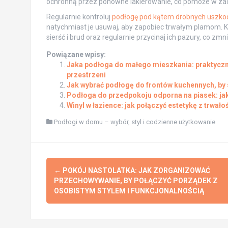
ochronną przez ponowne lakierowanie, co pomoże w za
Regularnie kontroluj
podłogę pod kątem drobnych uszko
natychmiast je usuwaj, aby zapobiec trwałym plamom. K
sierść i brud oraz regularnie przycinaj ich pazury, co zm
Powiązane wpisy:
Jaka podłoga do małego mieszkania: praktyczne
przestrzeni
Jak wybrać podłogę do frontów kuchennych, by 
Podłoga do przedpokoju odporna na piasek: jak 
Winyl w łazience: jak połączyć estetykę z trwało
Podłogi w domu – wybór, styl i codzienne użytkowanie
Post
←
POKÓJ NASTOLATKA: JAK ZORGANIZOWAĆ
navigation
PRZECHOWYWANIE, BY POŁĄCZYĆ PORZĄDEK Z
OSOBISTYM STYLEM I FUNKCJONALNOŚCIĄ