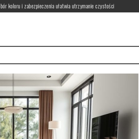
obór koloru i zabezpieczenia ułatwia utrzymanie czystości
ączył trwałość z dopasowaniem do stylu wnętrza
ak wybrać funkcjonalne i stylowe rozwiązania oszczędzające miejsce
gnacji i jak ich uniknąć w wilgotnym wnętrzu
iedy warto postawić na spójność i wygodę użytkowania
wać funkcjonalną i bezpieczną przestrzeń dla rozwoju i zabawy