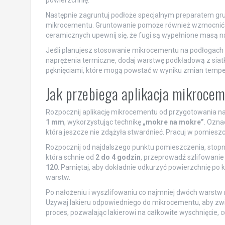
powierzchnię.
Następnie zagruntuj podłoże specjalnym preparatem gru
mikrocementu. Gruntowanie pomoże również wzmocnić pod
ceramicznych upewnij się, że fugi są wypełnione masą n
Jeśli planujesz stosowanie mikrocementu na podłogach
naprężenia termiczne, dodaj warstwę podkładową z sia
pęknięciami, które mogą powstać w wyniku zmian tempe
Jak przebiega aplikacja mikroce
Rozpocznij aplikację mikrocementu od przygotowania narzę
1 mm
, wykorzystując technikę
„mokre na mokre”
. Ozna
która jeszcze nie zdążyła stwardnieć. Pracuj w pomies
Rozpocznij od najdalszego punktu pomieszczenia, stopni
która schnie od
2 do 4 godzin
, przeprowadź szlifowanie
120
. Pamiętaj, aby dokładnie odkurzyć powierzchnię po
warstw.
Po nałożeniu i wyszlifowaniu co najmniej dwóch warstw
Używaj lakieru odpowiedniego do mikrocementu, aby zwi
proces, pozwalając lakierowi na całkowite wyschnięcie, 