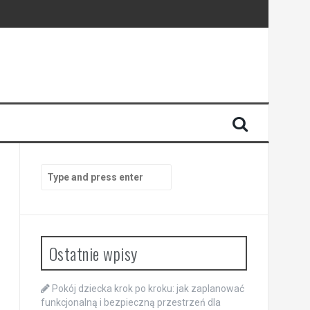
Search
for:
Ostatnie wpisy
Pokój dziecka krok po kroku: jak zaplanować
funkcjonalną i bezpieczną przestrzeń dla