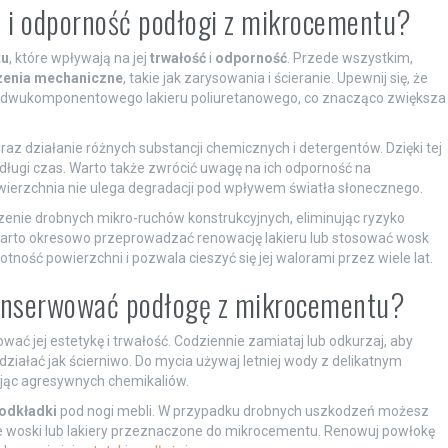
ć i odporność podłogi z mikrocementu?
tu
, które wpływają na jej
trwałość
i
odporność
. Przede wszystkim,
enia mechaniczne
, takie jak zarysowania i ścieranie. Upewnij się, że
 dwukomponentowego lakieru poliuretanowego, co znacząco zwiększa
raz działanie różnych substancji chemicznych i detergentów. Dzięki tej
długi czas. Warto także zwrócić uwagę na ich odporność na
 powierzchnia nie ulega degradacji pod wpływem światła słonecznego.
enie drobnych mikro-ruchów konstrukcyjnych, eliminując ryzyko
 warto okresowo przeprowadzać renowację lakieru lub stosować wosk
ność powierzchni i pozwala cieszyć się jej walorami przez wiele lat.
konserwować podłogę z mikrocementu?
wać jej estetykę i trwałość. Codziennie zamiataj lub odkurzaj, aby
iałać jak ścierniwo. Do mycia używaj letniej wody z delikatnym
jąc agresywnych chemikaliów.
podkładki
pod nogi mebli. W przypadku drobnych uszkodzeń możesz
ne woski lub lakiery przeznaczone do mikrocementu. Renowuj powłokę