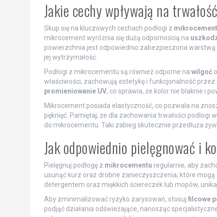
Jakie cechy wpływają na trwałoś
Skup się na kluczowych cechach podłogi z
mikrocemen
mikrocement wyróżnia się dużą odpornością na
uszkodz
powierzchnia jest odpowiednio zabezpieczona warstwą
jej wytrzymałość.
Podłogi z mikrocementu są również odporne na
wilgoć
o
właściwości, zachowują estetykę i funkcjonalność przez 
promieniowanie UV
, co sprawia, że kolor nie blaknie i
Mikrocement posiada elastyczność, co pozwala na znosz
pęknięć. Pamiętaj, że dla zachowania trwałości podłogi
do mikrocementu. Taki zabieg skutecznie przedłuża żywot
Jak odpowiednio pielęgnować i 
Pielęgnuj podłogę z
mikrocementu
regularnie, aby zacho
usunąć kurz oraz drobne zanieczyszczenia, które mogą dz
detergentem oraz miękkich ściereczek lub mopów, unika
Aby zminimalizować ryzyko zarysowań, stosuj
filcowe 
podjąć działania odświeżające, nanosząc specjalistycz