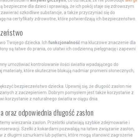
 właściwościami
antyalergicznymi
, co oznacza, że nie powoduje
alergii
ą bezpieczne dla dzieci i sprawiają, że ich pokój staje się zdrowszym
zawierać szkodliwe substancje, a także przyczyniać się do
gę na certyfikaty zdrowotne, które potwierdzają ich bezpieczeństwo.
eczeństwo
two Twojego dziecka. Ich
funkcjonalność
ma kluczowe znaczenie dla
łony są łatwe do prania, co ułatwi ich codzienną pielęgnację i zapewni
winny umożliwiać kontrolowanie ilości światła wpadającego do
j materiały, które skutecznie blokują nadmiar promieni słonecznych,
szyć bezpieczeństwo dziecka. Upewnij się, że długość zasłon nie
iązanych z zaczepieniem. Dobrym pomysłem jest także korzystanie z
wi korzystanie z naturalnego światła w ciągu dnia.
ia oraz odpowiednia długość zasłon
temy wieszania zasłon. Przelotki ułatwiają szybkie zdejmowanie i
konserwacji. Szelki z kokardami pozwalają na łatwe związanie zasłon,
ów z długimi sznurkami lub pętlami, które mogą stanowić zagrożenie