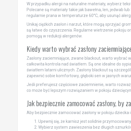
W przypadku alergii na naturalne materiały, wybierz tekst
Polecane są materiały takie jak bawełna, len, jedwab lub
regularnie prana w temperaturze 60°C, aby usunąć alerg
Unikaj ciężkich zasłon i narzut, które mogą sprzyjać groma
są łatwe do czyszczenia. Regularne wietrzenie pokoju o
pomogą w redukcji alergenów.
Kiedy warto wybrać zasłony zaciemniają
Zasłony zaciemniające, zwane blackout, warto wybrać 
całkowita kontrola nad światłem. Są one idealne do sypia
światłem latarni ulicznych. Zasłony blackout są szczegól
zapewnić sobie komfortowy, głęboki sen w jasnych waru
Jeśli preferujesz częściowe zaciemnienie, warto rozważ
co może być lepszym rozwiązaniem w pokoju dziecięcym
Jak bezpiecznie zamocować zasłony, by z
Aby bezpiecznie zamocować zasłony w pokoju dziecka i 
Upewnij się, że karnisz jest solidnie przymocowany
Wybierz system zawieszenia bez długich sznurków, 