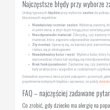
Najczęstsze błędy przy wyborze za
Unikaj typowych
błędów
przy wyborze
zasłon
do pokoju
kluczowych aspektów:
Niewłaściwy rozmiar zasłon
: Wybieraj zasłony, 
w pełni okna, a zbyt duże mogą psuć estetykę poko
Nieodpowiedni materiał
: Zdecyduj, czy zasłony 
materiał, który zapewni odpowiednie zaciemnieni
Zły montaż
: Upewnij się, że karnisz jest zamon
i łatwo się je obsługiwało.
Nieadekwatny kolor i wzór
: Wybierz kolor, który
wprowadzać chaos lub wydają się nieodpowiednie 
Brak funkcjonalności
: Zastanów się, czy zasłony 
były praktyczne i wygodne w codziennym użytkow
Dokładnie wymierz okno przed zakupem i przemyśl, jakie
popełnienia kolejnych błędów i sprawisz, że pokój
dzieck
FAQ – najczęściej zadawane pyta
Co zrobić, gdy dziecko ma alergię na popu