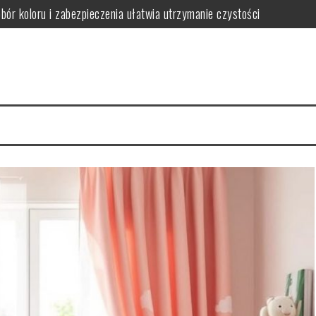
obór koloru i zabezpieczenia ułatwia utrzymanie czystości
ączył trwałość z dopasowaniem do stylu wnętrza
ak wybrać funkcjonalne i stylowe rozwiązania oszczędzające miejsce
gnacji i jak ich uniknąć w wilgotnym wnętrzu
iedy warto postawić na spójność i wygodę użytkowania
wać funkcjonalną i bezpieczną przestrzeń dla rozwoju i zabawy