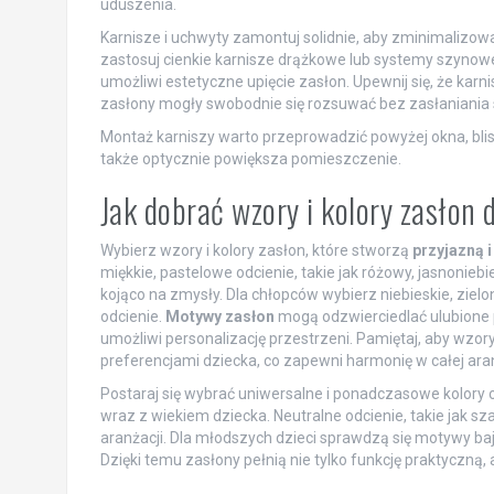
uduszenia.
Karnisze i uchwyty zamontuj solidnie, aby zminimalizow
zastosuj cienkie karnisze drążkowe lub systemy szynow
umożliwi estetyczne upięcie zasłon. Upewnij się, że karni
zasłony mogły swobodnie się rozsuwać bez zasłaniania 
Montaż karniszy warto przeprowadzić powyżej okna, blisk
także optycznie powiększa pomieszczenie.
Jak dobrać wzory i kolory zasłon 
Wybierz wzory i kolory zasłon, które stworzą
przyjazną 
miękkie, pastelowe odcienie, takie jak różowy, jasnoniebies
kojąco na zmysły. Dla chłopców wybierz niebieskie, zielo
odcienie.
Motywy zasłon
mogą odzwierciedlać ulubione p
umożliwi personalizację przestrzeni. Pamiętaj, aby wzor
preferencjami dziecka, co zapewni harmonię w całej aran
Postaraj się wybrać uniwersalne i ponadczasowe kolory 
wraz z wiekiem dziecka. Neutralne odcienie, takie jak s
aranżacji. Dla młodszych dzieci sprawdzą się motywy ba
Dzięki temu zasłony pełnią nie tylko funkcję praktyczną, a