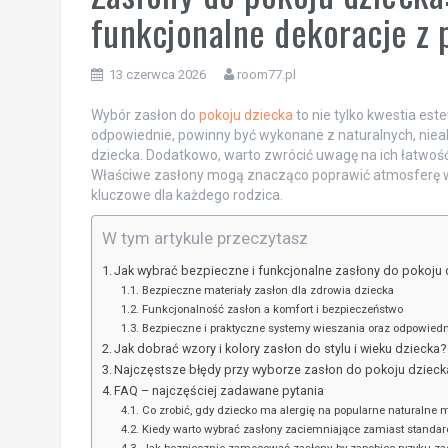
funkcjonalne dekoracje z
13 czerwca 2026
room77.pl
Wybór zasłon do
pokoju dziecka
to nie tylko kwestia est
odpowiednie, powinny być wykonane z naturalnych, nieale
dziecka. Dodatkowo, warto zwrócić uwagę na ich łatwość
Właściwe zasłony mogą znacząco poprawić atmosferę w 
kluczowe dla każdego rodzica.
W tym artykule przeczytasz
Jak wybrać bezpieczne i funkcjonalne zasłony do pokoju 
Bezpieczne materiały zasłon dla zdrowia dziecka
Funkcjonalność zasłon a komfort i bezpieczeństwo
Bezpieczne i praktyczne systemy wieszania oraz odpowiedn
Jak dobrać wzory i kolory zasłon do stylu i wieku dziecka?
Najczęstsze błędy przy wyborze zasłon do pokoju dziecka 
FAQ – najczęściej zadawane pytania
Co zrobić, gdy dziecko ma alergię na popularne naturalne m
Kiedy warto wybrać zasłony zaciemniające zamiast standa