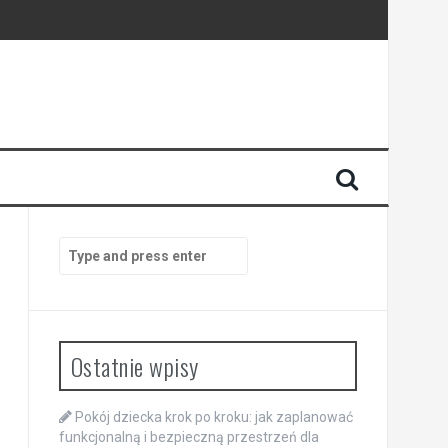
Search
for:
Ostatnie wpisy
Pokój dziecka krok po kroku: jak zaplanować
funkcjonalną i bezpieczną przestrzeń dla