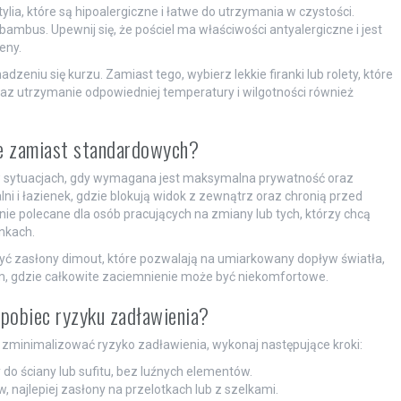
ylia, które są hipoalergiczne i łatwe do utrzymania w czystości.
 bambus. Upewnij się, że pościel ma właściwości antyalergiczne i jest
eny.
dzeniu się kurzu. Zamiast tego, wybierz lekkie firanki lub rolety, które
raz utrzymanie odpowiedniej temperatury i wilgotności również
ce zamiast standardowych?
w sytuacjach, gdy wymagana jest maksymalna prywatność oraz
lni i łazienek, gdzie blokują widok z zewnątrz oraz chronią przed
nie polecane dla osób pracujących na zmiany lub tych, którzy chcą
nkach.
yć zasłony dimout, które pozwalają na umiarkowany dopływ światła,
, gdzie całkowite zaciemnienie może być niekomfortowe.
apobiec ryzyku zadławienia?
zminimalizować ryzyko zadławienia, wykonaj następujące kroki:
 do ściany lub sufitu, bez luźnych elementów.
najlepiej zasłony na przelotkach lub z szelkami.