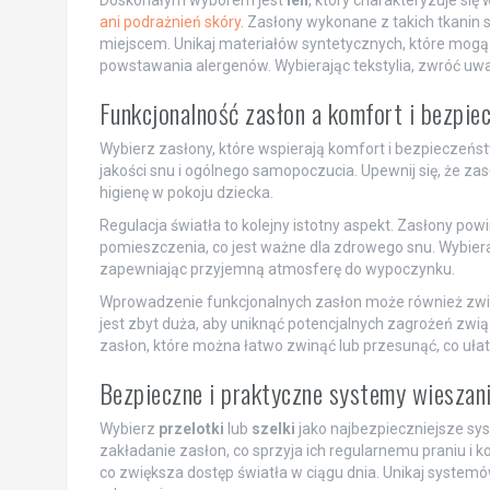
Doskonałym wyborem jest
len
, który charakteryzuje się
ani podrażnień skóry
. Zasłony wykonane z takich tkanin s
miejscem. Unikaj materiałów syntetycznych, które mogą 
powstawania alergenów. Wybierając tekstylia, zwróć uwa
Funkcjonalność zasłon a komfort i bezpi
Wybierz zasłony, które wspierają komfort i bezpieczeńs
jakości snu i ogólnego samopoczucia. Upewnij się, że zas
higienę w pokoju dziecka.
Regulacja światła to kolejny istotny aspekt. Zasłony po
pomieszczenia, co jest ważne dla zdrowego snu. Wybiera
zapewniając przyjemną atmosferę do wypoczynku.
Wprowadzenie funkcjonalnych zasłon może również zwięk
jest zbyt duża, aby uniknąć potencjalnych zagrożeń zw
zasłon, które można łatwo zwinąć lub przesunąć, co ułat
Bezpieczne i praktyczne systemy wieszan
Wybierz
przelotki
lub
szelki
jako najbezpieczniejsze sys
zakładanie zasłon, co sprzyja ich regularnemu praniu i 
co zwiększa dostęp światła w ciągu dnia. Unikaj system