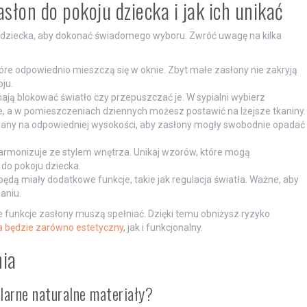
słon do pokoju dziecka i jak ich unikać
 dziecka, aby dokonać świadomego wyboru. Zwróć uwagę na kilka
które odpowiednio mieszczą się w oknie. Zbyt małe zasłony nie zakryją
ju.
mają blokować światło czy przepuszczać je. W sypialni wybierz
e, a w pomieszczeniach dziennych możesz postawić na lżejsze tkaniny.
towany na odpowiedniej wysokości, aby zasłony mogły swobodnie opadać
 harmonizuje ze stylem wnętrza. Unikaj wzorów, które mogą
do pokoju dziecka.
będą miały dodatkowe funkcje, takie jak regulacja światła. Ważne, aby
aniu.
 funkcje zasłony muszą spełniać. Dzięki temu obniżysz ryzyko
a będzie zarówno estetyczny
, jak i funkcjonalny.
nia
larne naturalne materiały?