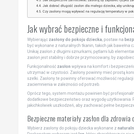
Jak bezpiecznie zamocować zasłony, by zapobiec ryzyku za
Jak dobrać długość zasłon dla małego dziecka, aby unikną
Czy zasłony mogą wpływać na regulację temperatury w pok
Jak wybrać bezpieczne i funkcjon
Wybierając
zasłony do pokoju dziecka
, postaw na
bezp
być wykonane z naturalnych tkanin, takich jak bawełna cz
Unikaj zasłon z długimi sznurkami, pętlami lub element
zasłon jest stabilny i dobrze przymocowany, by zapobi
Funkcjonalność
zasłon
wpływa na komfort i bezpieczeńs
utrzymać w czystości. Zasłony powinny mieć prostą konst
szelki. Zasłony te powinny oferować możliwość regulac
zaciemnienia w zależności od potrzeb.
Oprócz tego, system montażu powinien być profesjonalny
dodatkowe bezpieczeństwo oraz wygodę użytkowania. Reg
jakichkolwiek uszkodzeń, aby zachować pełne bezpiecz
Bezpieczne materiały zasłon dla zdrowia 
Wybierz zasłony do pokoju dziecka wykonane z
natural