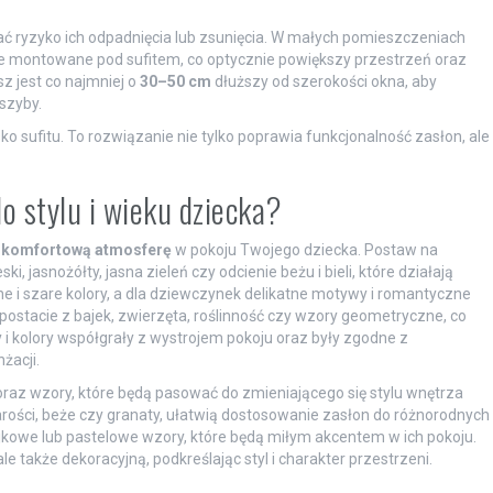
ać ryzyko ich odpadnięcia lub zsunięcia. W małych pomieszczeniach
e montowane pod sufitem, co optycznie powiększy przestrzeń oraz
sz jest co najmniej o
30–50 cm
dłuższy od szerokości okna, aby
szyby.
o sufitu. To rozwiązanie nie tylko poprawia funkcjonalność zasłon, ale
do stylu i wieku dziecka?
i komfortową atmosferę
w pokoju Twojego dziecka. Postaw na
ki, jasnożółty, jasna zieleń czy odcienie beżu i bieli, które działają
ne i szare kolory, a dla dziewczynek delikatne motywy i romantyczne
ostacie z bajek, zwierzęta, roślinność czy wzory geometryczne, co
y i kolory współgrały z wystrojem pokoju oraz były zgodne z
żacji.
oraz wzory, które będą pasować do zmieniającego się stylu wnętrza
zarości, beże czy granaty, ułatwią dostosowanie zasłon do różnorodnych
jkowe lub pastelowe wzory, które będą miłym akcentem w ich pokoju.
le także dekoracyjną, podkreślając styl i charakter przestrzeni.