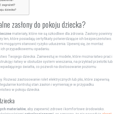
dławienia?
ć zagrożeń?
oju dziecka?
alne zasłony do pokoju dziecka?
ieczne
materiały, które nie są szkodliwe dla zdrowia. Zasłony powinny
y len, które posiadają certyfikaty potwierdzające ich bezpieczeństwo.
ami mogącymi stanowić ryzyko uduszenia. Upewnij się, że montaż
ec ich przypadkowemu opadaniu.
two Twojego dziecka. Zainwestuj w modele, które można łatwo prać i
rukcję i łatwy w obsłudze system wieszania, na przykład przelotki lub
ji wpadającego światła, co pozwoli na dostosowanie poziomu
. Rozważ zastosowanie rolet elektrycznych lub plis, które zapewnią
ularnie kontroluj stan zasłon i wymieniaj je w przypadku
eństwo w pokoju dziecka.
dziecka
nych materiałów
, aby zapewnić zdrowe i komfortowe środowisko.